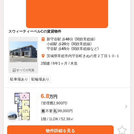
スウィーティーベルCの賃貸物件
新守谷駅 歩
40
分 （関鉄常総線）
小絹駅 歩
20
分 （関鉄常総線）
守谷駅 歩
65
分 （関鉄常総線
など
）
茨城県常総市内守谷町きぬの里２丁目１０-１
2階建 / 8年1ヶ月 / 木造
すべての写真
駐車場あり
駐輪場あり
6.8
万円
（管理費2,900円）
不要
99,000円
敷
礼
1階 / 1LDK / 52.38㎡
物件詳細を見る