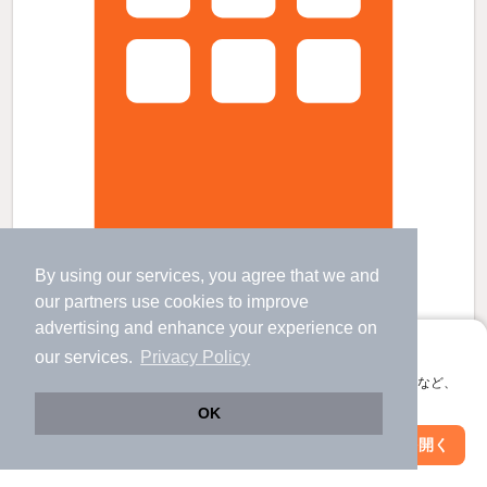
レオパレスヴェルヴェデーレの賃貸物件
By using our services, you agree that we and
新守谷駅 バス
17
分 歩
2
分 （関鉄常総線）
our
partners
use cookies to improve
小絹駅 歩
37
分 （関鉄常総線）
advertising and enhance your experience on
守谷駅 歩
47
分 （関鉄常総線
など
）
アプリに切り替えて、サクサクお部屋探し
茨城県守谷市薬師台3丁目19-8
our services.
Privacy Policy
すべての写真
2階建 / 18年7ヶ月 / 木造
会員登録なしですぐ使える。マップ検索やお気に入り保存など、
アプリ限定の便利な機能が使えます！
駐車場あり
駐輪場あり
OK
Web版で続行
アプリを開く
駅・沿線を変更
絞り込み条件を変更
4.4
万円