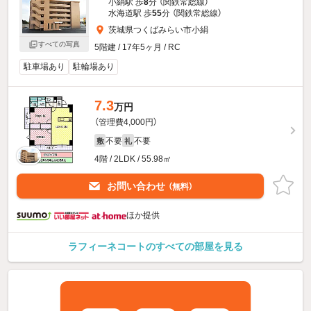
小絹駅 歩
8
分 （関鉄常総線）
水海道駅 歩
55
分 （関鉄常総線）
茨城県つくばみらい市小絹
すべての写真
5階建 / 17年5ヶ月 / RC
駐車場あり
駐輪場あり
7.3
万円
（管理費4,000円）
不要
不要
敷
礼
4階 / 2LDK / 55.98㎡
お問い合わせ
（無料）
ほか提供
ラフィーネコートのすべての部屋を見る