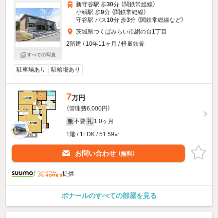
新守谷駅 歩
30
分 （関鉄常総線）
小絹駅 歩
9
分 （関鉄常総線）
守谷駅 バス
10
分 歩
3
分 （関鉄常総線
など
）
茨城県つくばみらい市絹の台1丁目
2階建 / 10年11ヶ月 / 軽量鉄骨
すべての写真
駐車場あり
駐輪場あり
7
万円
（管理費6,000円）
不要
1.0ヶ月
敷
礼
1階 / 1LDK / 51.59㎡
お問い合わせ
（無料）
提供
ボナールのすべての部屋を見る