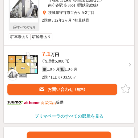
守谷駅 歩
10
分 （関鉄常総線
など
）
南守谷駅 歩
36
分 （関鉄常総線）
茨城県守谷市百合ケ丘2丁目
2階建 / 12年2ヶ月 / 軽量鉄骨
すべての写真
駐車場あり
駐輪場あり
7.1
万円
（管理費5,000円）
1.0ヶ月
1.0ヶ月
敷
礼
2階 / 1LDK / 33.56㎡
お問い合わせ
（無料）
提供
プリマベーラのすべての部屋を見る