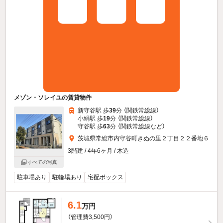
メゾン・ソレイユの賃貸物件
新守谷駅 歩
39
分 （関鉄常総線）
小絹駅 歩
19
分 （関鉄常総線）
守谷駅 歩
63
分 （関鉄常総線
など
）
茨城県常総市内守谷町きぬの里２丁目２２番地６
3階建 / 4年6ヶ月 / 木造
すべての写真
駐車場あり
駐輪場あり
宅配ボックス
6.1
万円
（管理費3,500円）