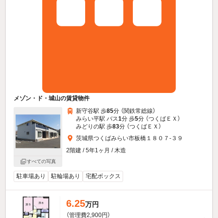
メゾン・ド・城山の賃貸物件
新守谷駅 歩
85
分 （関鉄常総線）
みらい平駅 バス
1
分 歩
5
分 （つくばＥＸ）
みどりの駅 歩
83
分 （つくばＥＸ）
茨城県つくばみらい市板橋１８０７-３９
2階建 / 5年1ヶ月 / 木造
すべての写真
駐車場あり
駐輪場あり
宅配ボックス
6.25
万円
（管理費2,900円）