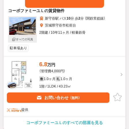
コーポファミーユＬの賃貸物件
新守谷駅 バス
10
分 歩
2
分 （関鉄常総線）
茨城県守谷市松前台
2階建 / 10年11ヶ月 / 軽量鉄骨
すべての写真
駐車場あり
6.8
万円
（管理費4,000円）
1.0ヶ月
1.0ヶ月
敷
礼
1階 / 1LDK / 43.23㎡
お問い合わせ
（無料）
提供
コーポファミーユＬのすべての部屋を見る