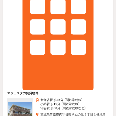
マジェスタの賃貸物件
新守谷駅 歩
35
分 （関鉄常総線）
小絹駅 歩
15
分 （関鉄常総線）
守谷駅 歩
60
分 （関鉄常総線
など
）
茨城県常総市内守谷町きぬの里２丁目１番地５