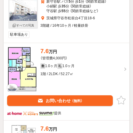
新守谷駅 バス
5
分 歩
1
分 （関鉄常総線）
小絹駅 歩
35
分 （関鉄常総線）
守谷駅 歩
55
分 （関鉄常総線
など
）
茨城県守谷市松前台4丁目18-6
3階建 / 16年10ヶ月 / 軽量鉄骨
すべての写真
駐車場あり
7.6
万円
（管理費4,000円）
1.0ヶ月
1.0ヶ月
敷
礼
1階 / 2LDK / 52.27㎡
お問い合わせ
（無料）
提供
7.6
万円