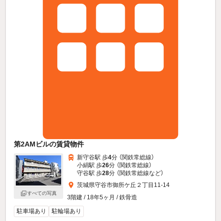
第2AMビルの賃貸物件
新守谷駅 歩
4
分 （関鉄常総線）
小絹駅 歩
26
分 （関鉄常総線）
守谷駅 歩
28
分 （関鉄常総線
など
）
茨城県守谷市御所ケ丘２丁目11-14
すべての写真
3階建 / 18年5ヶ月 / 鉄骨造
駐車場あり
駐輪場あり