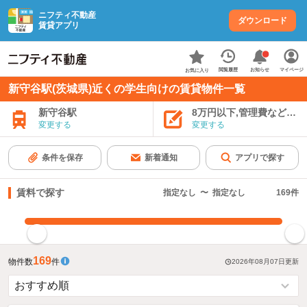
ニフティ不動産
ダウンロード
賃貸アプリ
お知らせ
閲覧履歴
マイページ
お気に入り
新守谷駅(茨城県)近くの学生向けの賃貸物件一覧
新守谷駅
8万円以下,管理費など込み
変更する
変更する
条件を保存
新着通知
アプリで探す
賃料で探す
指定なし
〜
指定なし
169
件
指定した賃料で絞り込む
169
物件数
件
2026年08月07日
更新