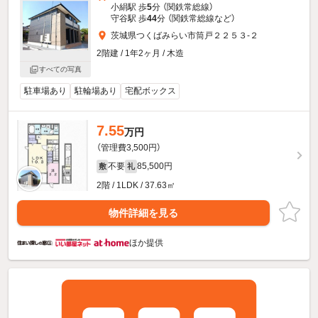
小絹駅 歩
5
分 （関鉄常総線）
守谷駅 歩
44
分 （関鉄常総線
など
）
茨城県つくばみらい市筒戸２２５３-２
2階建 / 1年2ヶ月 / 木造
すべての写真
駐車場あり
駐輪場あり
宅配ボックス
7.55
万円
（管理費3,500円）
不要
85,500円
敷
礼
2階 / 1LDK / 37.63㎡
物件詳細を見る
ほか提供