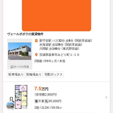
ヴェールポポラの賃貸物件
新守谷駅 バス
32
分 歩
8
分 （関鉄常総線）
水海道駅 歩
139
分 （関鉄常総線）
川間駅 歩
146
分 （東武野田線）
茨城県坂東市みどり町１-１６
2階建 / 6年6ヶ月 / 木造
すべての写真
駐車場あり
駐輪場あり
宅配ボックス
7.5
万円
（管理費2,900円）
不要
95,000円
敷
礼
2階 / 2LDK / 59.09㎡