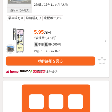
2階建 / 17年11ヶ月 / 木造
すべての写真
駐車場あり
駐輪場あり
宅配ボックス
5.95
万円
（管理費2,300円）
不要
89,500円
敷
礼
2階 / 1LDK / 42.8㎡
物件詳細を見る
ほか提供