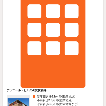
アヴニール・ヒルズの賃貸物件
新守谷駅 歩
12
分 （関鉄常総線）
小絹駅 歩
15
分 （関鉄常総線）
守谷駅 歩
35
分 （関鉄常総線
など
）