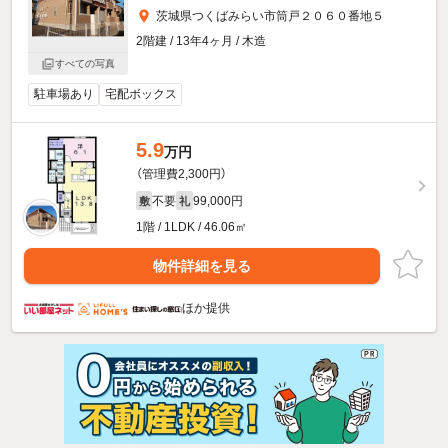
茨城県つくばみらい市筒戸２０６０番地５
2階建 / 13年4ヶ月 / 木造
すべての写真
駐車場あり
宅配ボックス
5.9
万円
（管理費2,300円）
不要
99,000円
敷
礼
1階 / 1LDK / 46.06㎡
物件詳細を見る
ほか提供