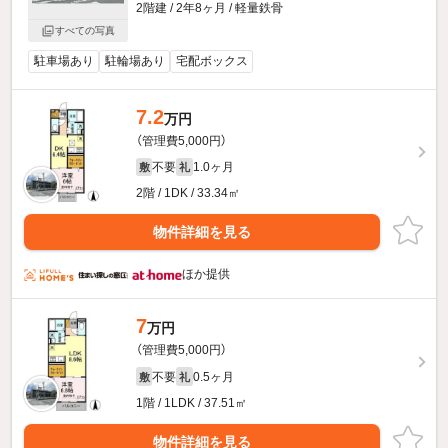
2階建 / 2年8ヶ月 / 軽量鉄骨
すべての写真
駐車場あり
駐輪場あり
宅配ボックス
7.2
万円
（管理費5,000円）
不要
1.0ヶ月
敷
礼
2階 / 1DK / 33.34㎡
物件詳細を見る
ほか提供
7
万円
（管理費5,000円）
不要
0.5ヶ月
敷
礼
1階 / 1LDK / 37.51㎡
物件詳細を見る