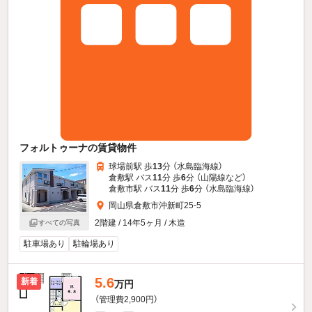
フォルトゥーナの賃貸物件
球場前駅 歩
13
分 （水島臨海線）
倉敷駅 バス
11
分 歩
6
分 （山陽線
など
）
倉敷市駅 バス
11
分 歩
6
分 （水島臨海線）
岡山県倉敷市沖新町25-5
2階建 / 14年5ヶ月 / 木造
すべての写真
駐車場あり
駐輪場あり
5.6
新着
万円
（管理費2,900円）