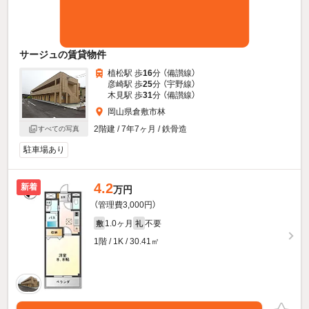
サージュの賃貸物件
植松駅 歩
16
分 （備讃線）
彦崎駅 歩
25
分 （宇野線）
木見駅 歩
31
分 （備讃線）
岡山県倉敷市林
2階建 / 7年7ヶ月 / 鉄骨造
すべての写真
駐車場あり
4.2
新着
万円
（管理費3,000円）
1.0ヶ月
不要
敷
礼
1階 / 1K / 30.41㎡