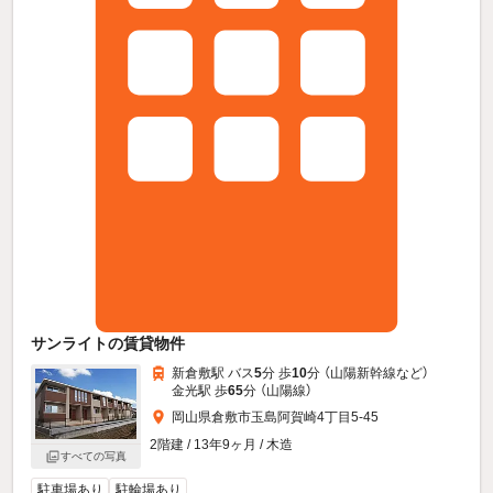
サンライトの賃貸物件
新倉敷駅 バス
5
分 歩
10
分 （山陽新幹線
など
）
金光駅 歩
65
分 （山陽線）
岡山県倉敷市玉島阿賀崎4丁目5-45
2階建 / 13年9ヶ月 / 木造
すべての写真
駐車場あり
駐輪場あり