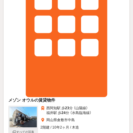
メゾン オウルの賃貸物件
西阿知駅 歩
23
分 （山陽線）
福井駅 歩
24
分 （水島臨海線）
岡山県倉敷市中島
2階建 / 10年2ヶ月 / 木造
すべての写真