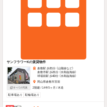
サンフラワーKの賃貸物件
倉敷駅 歩
21
分 （山陽線
など
）
倉敷市駅 歩
21
分 （水島臨海線）
球場前駅 歩
43
分 （水島臨海線）
岡山県倉敷市宮前
2階建 / 14年5ヶ月 / 木造
すべての写真
駐車場あり
駐輪場あり