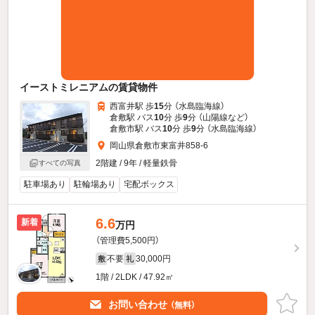
イーストミレニアムの賃貸物件
西富井駅 歩
15
分 （水島臨海線）
倉敷駅 バス
10
分 歩
9
分 （山陽線
など
）
倉敷市駅 バス
10
分 歩
9
分 （水島臨海線）
岡山県倉敷市東富井858-6
2階建 / 9年 / 軽量鉄骨
すべての写真
駐車場あり
駐輪場あり
宅配ボックス
6.6
新着
万円
（管理費5,500円）
不要
30,000円
敷
礼
1階 / 2LDK / 47.92㎡
お問い合わせ
（無料）