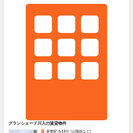
グランシェード川入の賃貸物件
倉敷駅 歩
13
分 （山陽線
など
）