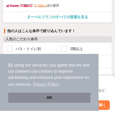
ほか提供
ヌーベルフランのすべての部屋を見る
他の人はこんな条件で絞り込んでいます！
人気のこだわり条件
バス・トイレ別
2階以上
駐車場あり
ペット相談
By using our services, you agree that we and
our
partners
use cookies to improve
洗濯機置場あり
独立洗面台
advertising and enhance your experience on
アプリに切り替えて、サクサクお部屋探し
our services.
Privacy Policy
エアコンあり
都市ガス
会員登録なしですぐ使える。マップ検索やお気に入り保存など、
アプリ限定の便利な機能が使えます！
OK
温水洗浄便座
オートロック
Web版で続行
アプリを開く
市区町村を変更
絞り込み条件を変更
コンロ2口以上
追焚き機能