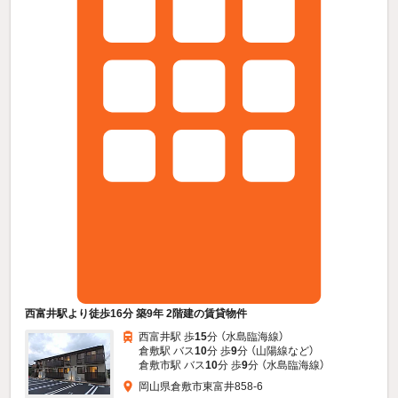
西富井駅より徒歩16分 築9年 2階建の賃貸物件
西富井駅 歩
15
分 （水島臨海線）
倉敷駅 バス
10
分 歩
9
分 （山陽線
など
）
倉敷市駅 バス
10
分 歩
9
分 （水島臨海線）
岡山県倉敷市東富井858-6