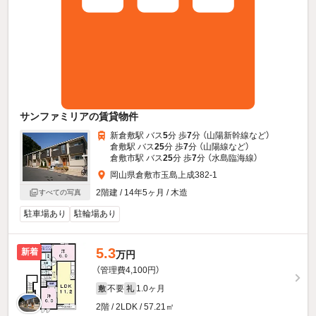
サンファミリアの賃貸物件
新倉敷駅 バス
5
分 歩
7
分 （山陽新幹線
など
）
倉敷駅 バス
25
分 歩
7
分 （山陽線
など
）
倉敷市駅 バス
25
分 歩
7
分 （水島臨海線）
岡山県倉敷市玉島上成382-1
2階建 / 14年5ヶ月 / 木造
すべての写真
駐車場あり
駐輪場あり
5.3
新着
万円
（管理費4,100円）
不要
1.0ヶ月
敷
礼
2階 / 2LDK / 57.21㎡