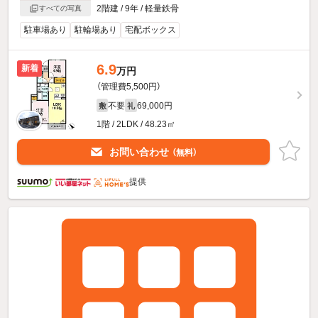
2階建 / 9年 / 軽量鉄骨
すべての写真
駐車場あり
駐輪場あり
宅配ボックス
6.9
新着
万円
（管理費5,500円）
不要
69,000円
敷
礼
1階 / 2LDK / 48.23㎡
お問い合わせ
（無料）
提供