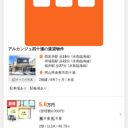
アルカンジュ四十瀬の賃貸物件
西富井駅 歩
19
分 （水島臨海線）
球場前駅 歩
22
分 （水島臨海線）
福井駅 歩
27
分 （水島臨海線）
岡山県倉敷市四十瀬
2階建 / 8年7ヶ月 / 木造
すべての写真
駐車場あり
駐輪場あり
5.8
新着
万円
（管理費4,000円）
不要
不要
敷
礼
2階 / 1LDK / 46.78㎡