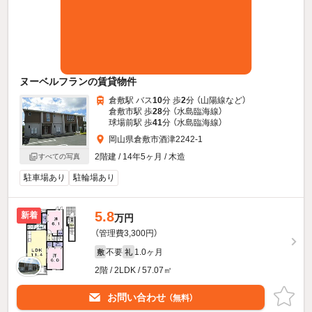
ヌーベルフランの賃貸物件
倉敷駅 バス
10
分 歩
2
分 （山陽線
など
）
倉敷市駅 歩
28
分 （水島臨海線）
球場前駅 歩
41
分 （水島臨海線）
岡山県倉敷市酒津2242-1
2階建 / 14年5ヶ月 / 木造
すべての写真
駐車場あり
駐輪場あり
5.8
新着
万円
（管理費3,300円）
不要
1.0ヶ月
敷
礼
2階 / 2LDK / 57.07㎡
お問い合わせ
（無料）