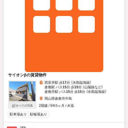
サイオンβの賃貸物件
西富井駅 歩
17
分 （水島臨海線）
倉敷駅 バス
15
分 歩
15
分 （山陽線
など
）
倉敷市駅 バス
15
分 歩
15
分 （水島臨海線）
岡山県倉敷市中島
2階建 / 9年5ヶ月 / 木造
すべての写真
駐車場あり
駐輪場あり