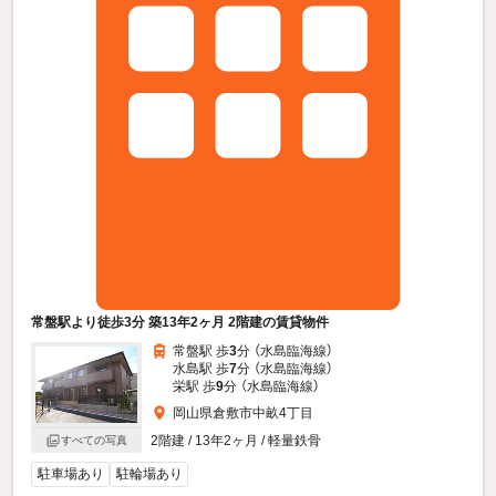
常盤駅より徒歩3分 築13年2ヶ月 2階建の賃貸物件
常盤駅 歩
3
分 （水島臨海線）
水島駅 歩
7
分 （水島臨海線）
栄駅 歩
9
分 （水島臨海線）
岡山県倉敷市中畝4丁目
2階建 / 13年2ヶ月 / 軽量鉄骨
すべての写真
駐車場あり
駐輪場あり