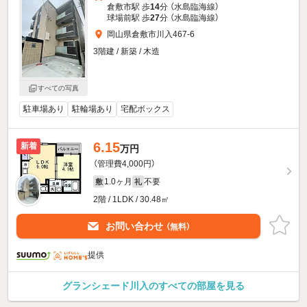
倉敷市駅 歩
14
分 （水島臨海線）
球場前駅 歩
27
分 （水島臨海線）
岡山県倉敷市川入467-6
3階建 / 新築 / 木造
すべての写真
駐車場あり
駐輪場あり
宅配ボックス
6.15
新着
万円
（管理費4,000円）
1.0ヶ月
不要
敷
礼
2階 / 1LDK / 30.48㎡
お問い合わせ
（無料）
提供
グランシェード川入のすべての部屋を見る