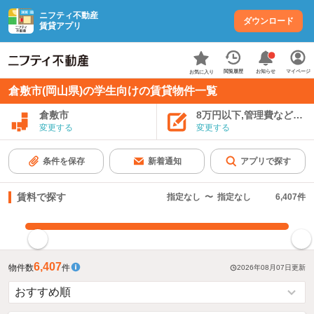
ニフティ不動産
ダウンロード
賃貸アプリ
お知らせ
閲覧履歴
マイページ
お気に入り
倉敷市(岡山県)の学生向けの賃貸物件一覧
倉敷市
8万円以下,管理費など込み
変更する
変更する
条件を保存
新着通知
アプリで探す
賃料で探す
指定なし
〜
指定なし
6,407
件
指定した賃料で絞り込む
6,407
物件数
件
2026年08月07日
更新