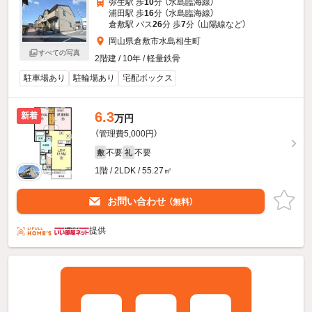
弥生駅 歩
10
分 （水島臨海線）
浦田駅 歩
16
分 （水島臨海線）
倉敷駅 バス
26
分 歩
7
分 （山陽線
など
）
岡山県倉敷市水島相生町
すべての写真
2階建 / 10年 / 軽量鉄骨
駐車場あり
駐輪場あり
宅配ボックス
6.3
新着
万円
（管理費5,000円）
不要
不要
敷
礼
1階 / 2LDK / 55.27㎡
お問い合わせ
（無料）
提供