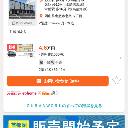
弥生駅 歩
9
分 （水島臨海線）
栄駅 歩
10
分 （水島臨海線）
常盤駅 歩
16
分 （水島臨海線）
岡山県倉敷市北畝６丁目
2階建 / 2年2ヶ月 / 木造
すべての写真
駐輪場あり
4.6
新着
万円
（管理費3,000円）
不要
不要
敷
礼
2階 / 1K / 36.45㎡
お問い合わせ
（無料）
提供
ＧＵＲＡＮＷＯＲＬのすべての部屋を見る