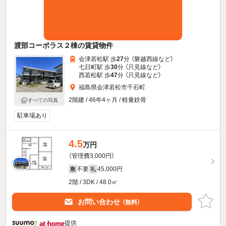
渡部コーポラス２棟の賃貸物件
会津若松駅 歩
27
分 （磐越西線
など
）
七日町駅 歩
30
分 （只見線
など
）
西若松駅 歩
47
分 （只見線
など
）
福島県会津若松市千石町
2階建 / 46年4ヶ月 / 軽量鉄骨
すべての写真
駐車場あり
4.5
万円
（管理費3,000円）
不要
45,000円
敷
礼
2階 / 3DK / 48.0㎡
お問い合わせ
（無料）
提供