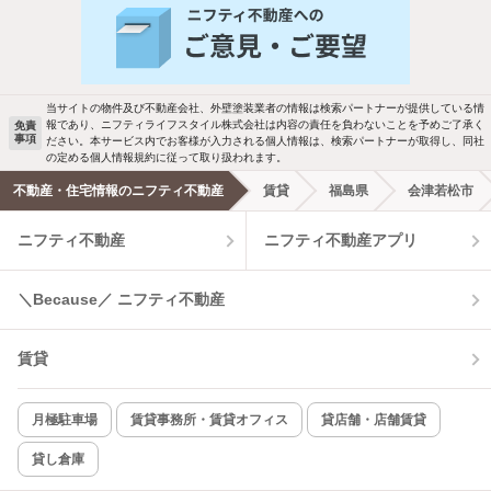
バス・トイレ別
2階以上
駐車場あり
ペット相談
当サイトの物件及び不動産会社、外壁塗装業者の情報は検索パートナーが提供している情
報であり、ニフティライフスタイル株式会社は内容の責任を負わないことを予めご了承く
免責
事項
ださい。本サービス内でお客様が入力される個人情報は、検索パートナーが取得し、同社
洗濯機置場あり
独立洗面台
の定める個人情報規約に従って取り扱われます。
不動産・住宅情報のニフティ不動産
賃貸
福島県
会津若松市
エアコンあり
都市ガス
ニフティ不動産
ニフティ不動産アプリ
温水洗浄便座
オートロック
＼Because／ ニフティ不動産
コンロ2口以上
追焚き機能
賃貸
TV付インターホン
角部屋
新着のみ
インターネット無料
月極駐車場
賃貸事務所・賃貸オフィス
貸店舗・店舗賃貸
貸し倉庫
該当件数:
物件一覧に反映