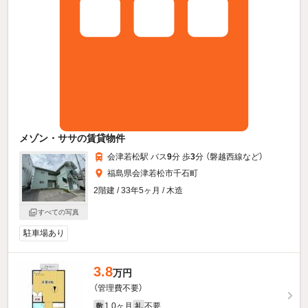
メゾン・ササの賃貸物件
会津若松駅 バス
9
分 歩
3
分 （磐越西線
など
）
福島県会津若松市千石町
2階建 / 33年5ヶ月 / 木造
すべての写真
駐車場あり
3.8
万円
（管理費不要）
1.0ヶ月
不要
敷
礼