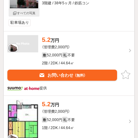
3階建 / 38年5ヶ月 / 鉄筋コン
すべての写真
駐車場あり
5.2
万円
（管理費2,000円）
52,000円
不要
敷
礼
2階 / 2DK / 44.64㎡
お問い合わせ
（無料）
提供
5.2
万円
（管理費2,000円）
52,000円
不要
敷
礼
1階 / 2DK / 44.64㎡