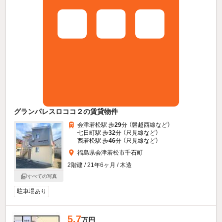
グランパレスロココ２の賃貸物件
会津若松駅 歩
29
分 （磐越西線
など
）
七日町駅 歩
32
分 （只見線
など
）
西若松駅 歩
46
分 （只見線
など
）
福島県会津若松市千石町
2階建 / 21年6ヶ月 / 木造
すべての写真
駐車場あり
5.7
万円