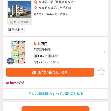
会津若松駅 （磐越西線
など
）
福島県会津若松市千石町
4階建 / 35年6ヶ月 / 鉄骨造
すべての写真
駐車場あり
5.5
万円
（管理費不要）
1.0ヶ月
不要
敷
礼
4階 / 2DK / 45.54㎡
お問い合わせ
（無料）
提供
ドムス御薬園のすべての部屋を見る