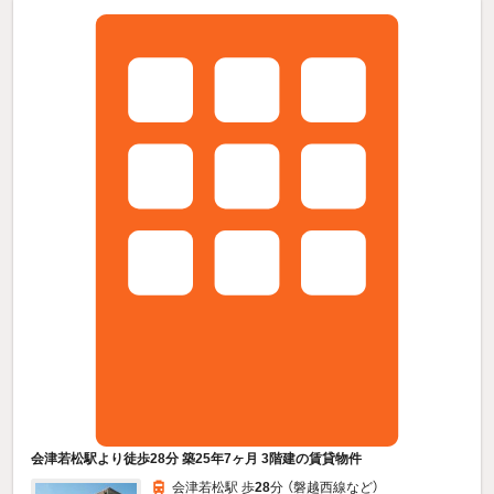
会津若松駅より徒歩28分 築25年7ヶ月 3階建の賃貸物件
会津若松駅 歩
28
分 （磐越西線
など
）