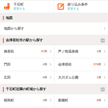
千石町
絞り込み条件
変更する
変更する
地図
地図から探す
会津若松市の駅から探す
南若松
芦ノ牧温泉南
47
件
1
件
門田
会津若松
2
件
578
件
広田
大川ダム公園
4
件
1
件
千石町近隣の町域から探す
昭和町
新横町
3
件
6
件