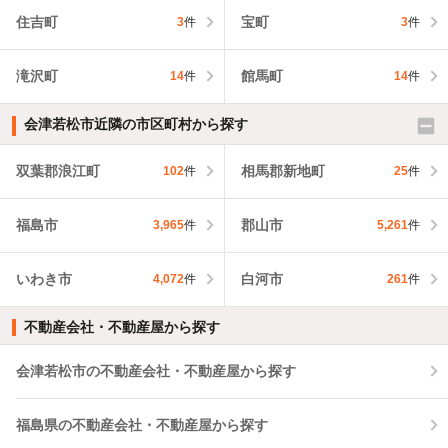
住吉町
宝町
3
件
3
件
滝沢町
館馬町
14
件
14
件
会津若松市近隣の市区町村から探す
双葉郡浪江町
相馬郡新地町
102
件
25
件
福島市
郡山市
3,965
件
5,261
件
いわき市
白河市
4,072
件
261
件
不動産会社・不動産屋から探す
会津若松市の不動産会社・不動産屋から探す
福島県の不動産会社・不動産屋から探す