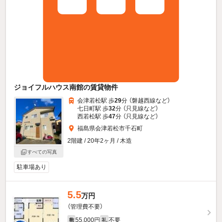
ジョイフルハウス南館の賃貸物件
会津若松駅 歩
29
分 （磐越西線
など
）
七日町駅 歩
32
分 （只見線
など
）
西若松駅 歩
47
分 （只見線
など
）
福島県会津若松市千石町
2階建 / 20年2ヶ月 / 木造
すべての写真
駐車場あり
5.5
万円
（管理費不要）
55,000円
不要
敷
礼