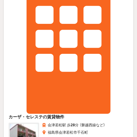
カーザ・セレステの賃貸物件
会津若松駅 歩
28
分 （磐越西線
など
）
福島県会津若松市千石町