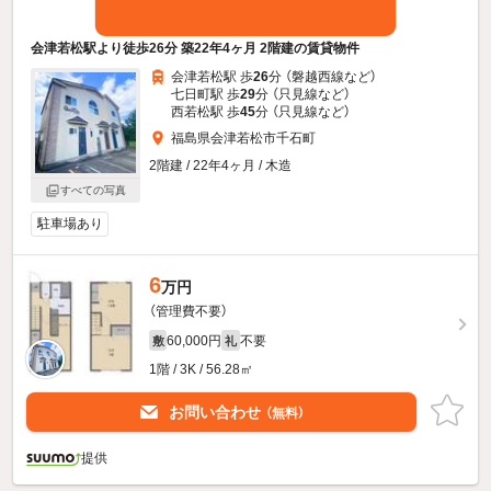
会津若松駅より徒歩26分 築22年4ヶ月 2階建の賃貸物件
会津若松駅 歩
26
分 （磐越西線
など
）
七日町駅 歩
29
分 （只見線
など
）
西若松駅 歩
45
分 （只見線
など
）
福島県会津若松市千石町
2階建 / 22年4ヶ月 / 木造
すべての写真
駐車場あり
6
万円
（管理費不要）
60,000円
不要
敷
礼
1階 / 3K / 56.28㎡
お問い合わせ
（無料）
提供