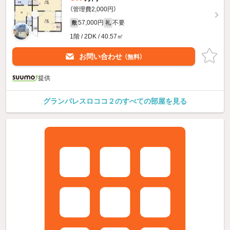
（管理費2,000円）
57,000円
不要
敷
礼
1階 / 2DK / 40.57㎡
お問い合わせ
（無料）
提供
グランパレスロココ２のすべての部屋を見る