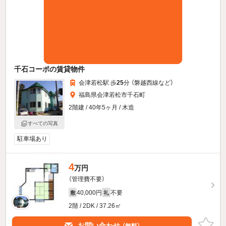
千石コーポの賃貸物件
会津若松駅 歩
25
分 （磐越西線
など
）
福島県会津若松市千石町
2階建 / 40年5ヶ月 / 木造
すべての写真
駐車場あり
4
万円
（管理費不要）
40,000円
不要
敷
礼
2階 / 2DK / 37.26㎡
お問い合わせ