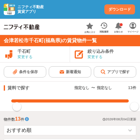
ニフティ不動産
ダウンロード
賃貸アプリ
お知らせ
閲覧履歴
マイページ
お気に入り
会津若松市千石町(福島県)の賃貸物件一覧
千石町
絞り込み条件
変更する
変更する
条件を保存
新着通知
アプリで探す
賃料で探す
指定なし
〜
指定なし
13
件
指定した賃料で絞り込む
13
物件数
件
2026年08月04日
更新