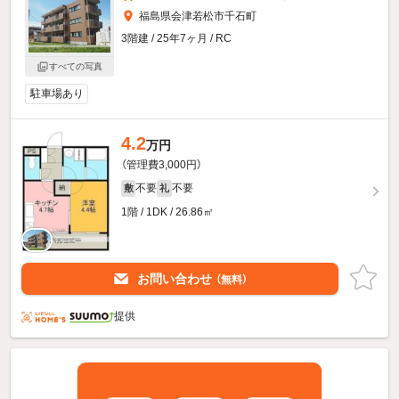
福島県会津若松市千石町
3階建 / 25年7ヶ月 / RC
すべての写真
駐車場あり
4.2
万円
（管理費3,000円）
不要
不要
敷
礼
1階 / 1DK / 26.86㎡
お問い合わせ
（無料）
提供