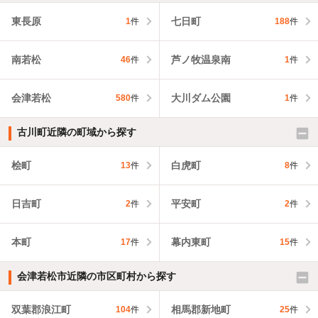
東長原
七日町
1
件
188
件
南若松
芦ノ牧温泉南
46
件
1
件
会津若松
大川ダム公園
580
件
1
件
古川町近隣の町域から探す
桧町
白虎町
13
件
8
件
日吉町
平安町
2
件
2
件
本町
幕内東町
17
件
15
件
会津若松市近隣の市区町村から探す
双葉郡浪江町
相馬郡新地町
104
件
25
件