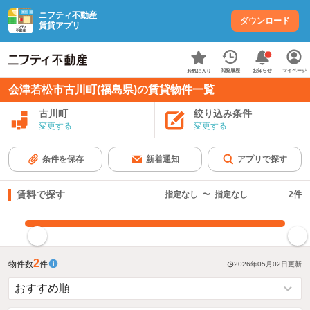
ニフティ不動産
ダウンロード
賃貸アプリ
お知らせ
閲覧履歴
マイページ
お気に入り
会津若松市古川町(福島県)の賃貸物件一覧
古川町
絞り込み条件
変更する
変更する
条件を保存
新着通知
アプリで探す
賃料で探す
指定なし
〜
指定なし
2
件
指定した賃料で絞り込む
2
物件数
件
2026年05月02日
更新