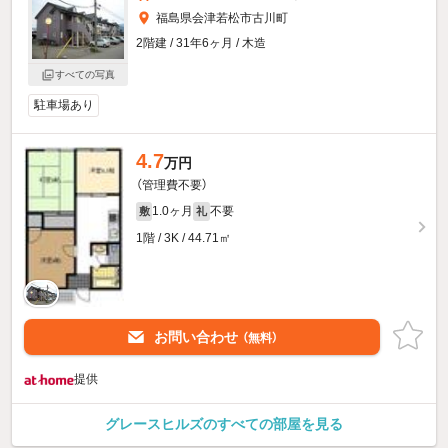
福島県会津若松市古川町
2階建 / 31年6ヶ月 / 木造
すべての写真
駐車場あり
4.7
万円
（管理費不要）
1.0ヶ月
不要
敷
礼
1階 / 3K / 44.71㎡
お問い合わせ
（無料）
提供
グレースヒルズのすべての部屋を見る