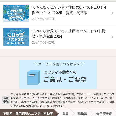
＼みんなが見ている／注目の街ベスト100！年
間ランキング2025｜賃貸・関西版
2025年02月17日
＼みんなが見ている／注目の街ベスト30｜賃
貸・東京都版2024
2024年04月26日
他の人はこんな条件で絞り込んでいます！
人気のこだわり条件
バス・トイレ別
2階以上
駐車場あり
ペット相談
当サイトの物件及び不動産会社、外壁塗装業者の情報は検索パートナーが提供している情
報であり、ニフティライフスタイル株式会社は内容の責任を負わないことを予めご了承く
免責
洗濯機置場あり
独立洗面台
事項
ださい。本サービス内でお客様が入力される個人情報は、検索パートナーが取得し、同社
の定める個人情報規約に従って取り扱われます。
エアコンあり
都市ガス
不動産・住宅情報のニフティ不動産
賃貸
福島県
会津若松市