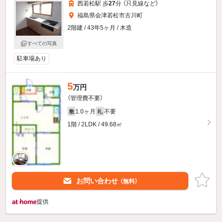
西若松駅 歩
27
分 （只見線
など
）
福島県会津若松市古川町
2階建 / 43年5ヶ月 / 木造
すべての写真
駐車場あり
5
万円
（管理費不要）
1.0ヶ月
不要
敷
礼
1階 / 2LDK / 49.68㎡
お問い合わせ
（無料）
提供