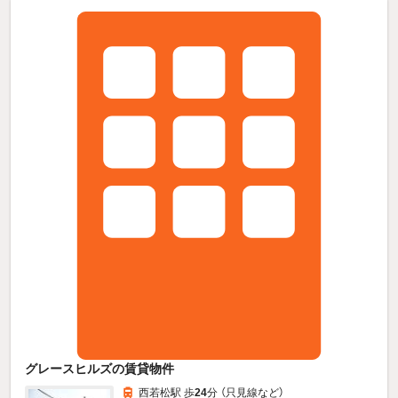
グレースヒルズの賃貸物件
西若松駅 歩
24
分 （只見線
など
）