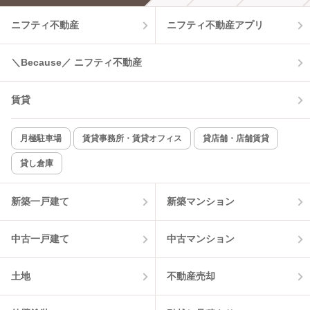
ニフティ不動産
ニフティ不動産アプリ
温水洗浄便座
オートロック
コンロ2口以上
追焚き機能
＼Because／ ニフティ不動産
TV付インターホン
角部屋
賃貸
新着のみ
インターネット無料
月極駐車場
賃貸事務所・賃貸オフィス
貸店舗・店舗賃貸
貸し倉庫
該当件数:
物件一覧に反映
2
件
新築一戸建て
新築マンション
中古一戸建て
中古マンション
土地
不動産売却