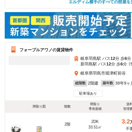
エルディム横手のすべての部屋を
フォーブルアワノの賃貸物件
岐阜羽島駅 バス
12
分 歩
6
分
新羽島駅 バス
12
分 歩
6
分 
岐阜県羽島市堀津町前谷
2階建
38年9ヶ
総階数
築年数
駐車場あり
間取り
賃
間取り図
階数
専有面積
管理
3.2
2DK
2階
33.51㎡
不