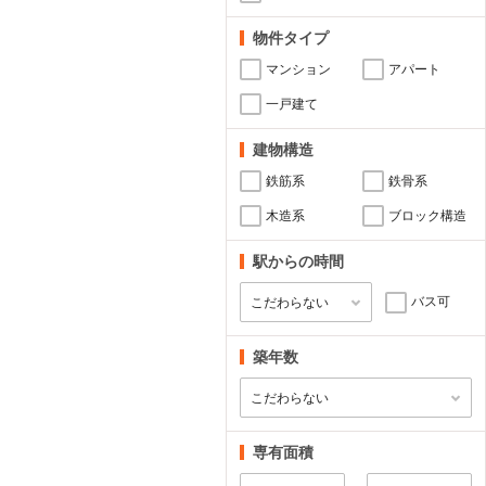
物件タイプ
マンション
アパート
一戸建て
建物構造
鉄筋系
鉄骨系
木造系
ブロック構造
駅からの時間
バス可
築年数
専有面積