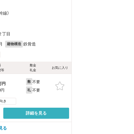
幹線）
２丁目
月
鉄骨造
建物構造
料
敷金
お気に入り
費等
礼金
不要
敷
万円
不要
0円
礼
向き
詳細を見る
見る