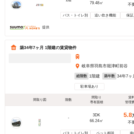
79.48㎡
不
バス・トイレ別
追い炊き機能
保証
提供
築34年7ヶ月 1階建の賃貸物件
岐阜県羽島市堀津町前谷
1階建
34年7ヶ
総階数
築年数
駐車場あり
間取り
賃
間取り図
階数
専有面積
管理
5.8
3DK
-
66.24㎡
不
バス・トイレ別
ペット相談
南