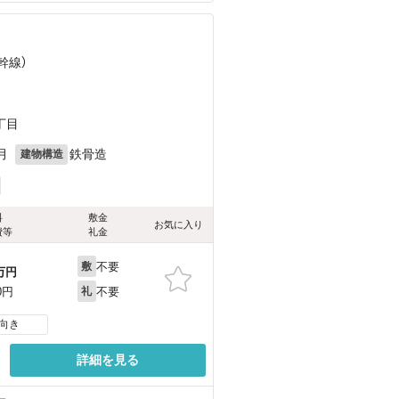
幹線）
丁目
月
鉄骨造
建物構造
料
敷金
お気に入り
費等
礼金
不要
敷
万円
不要
0円
礼
向き
詳細を見る