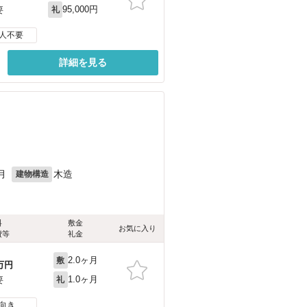
95,000円
要
礼
人不要
詳細を見る
月
木造
建物構造
料
敷金
お気に入り
費等
礼金
2.0ヶ月
敷
万円
1.0ヶ月
要
礼
向き