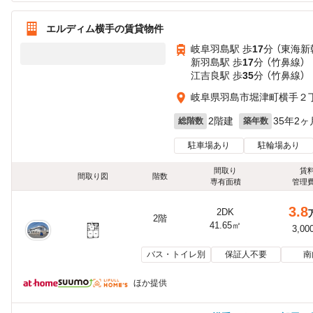
エルディム横手の賃貸物件
岐阜羽島駅 歩
17
分 （東海新
新羽島駅 歩
17
分 （竹鼻線）
江吉良駅 歩
35
分 （竹鼻線）
岐阜県羽島市堀津町横手２
2階建
35年2ヶ
総階数
築年数
駐車場あり
駐輪場あり
間取り
賃
間取り図
階数
専有面積
管理
3.8
2DK
2階
41.65㎡
3,00
バス・トイレ別
保証人不要
南
ほか提供