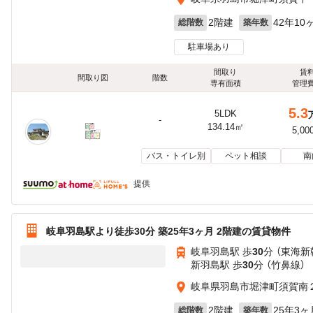
2階建
42年10
総階数
築年数
駐車場あり
間取り
賃
間取り図
階数
専有面積
管理
5.3
5LDK
-
134.14㎡
5,00
バス・トイレ別
ペット相談
南
提供
岐阜羽島駅より徒歩30分 築25年3ヶ月 2階建の賃貸物件
岐阜羽島駅 歩
30
分 （東海新
新羽島駅 歩
30
分 （竹鼻線）
岐阜県羽島市堀津町須賀南
2階建
25年3ヶ
総階数
築年数