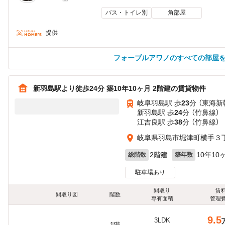
バス・トイレ別
角部屋
提供
フォーブルアワノのすべての部屋
新羽島駅より徒歩24分 築10年10ヶ月 2階建の賃貸物件
岐阜羽島駅 歩
23
分 （東海新
新羽島駅 歩
24
分 （竹鼻線）
江吉良駅 歩
38
分 （竹鼻線）
岐阜県羽島市堀津町横手３
2階建
10年10
総階数
築年数
駐車場あり
間取り
賃
間取り図
階数
専有面積
管理
9.5
3LDK
1階