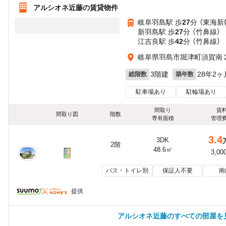
アルシオネ近藤の賃貸物件
岐阜羽島駅 歩
27
分 （東海新
新羽島駅 歩
27
分 （竹鼻線）
江吉良駅 歩
42
分 （竹鼻線）
岐阜県羽島市堀津町須賀南
3階建
28年2ヶ
総階数
築年数
駐車場あり
駐輪場あり
間取り
賃
間取り図
階数
専有面積
管理
3.4
3DK
2階
48.6㎡
3,00
バス・トイレ別
保証人不要
南
提供
アルシオネ近藤のすべての部屋を