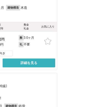
ヶ月
木造
建物構造
料
敷金
お気に入り
費等
礼金
3.0ヶ月
敷
万円
不要
0円
礼
向き
詳細を見る
幹線）
２
月
鉄骨
建物構造