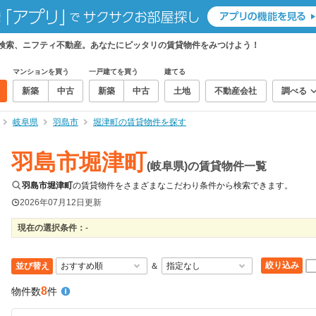
て検索、ニフティ不動産。あなたにピッタリの賃貸物件をみつけよう！
マンションを買う
一戸建てを買う
建てる
新築
中古
新築
中古
土地
不動産会社
調べる
岐阜県
羽島市
堀津町の賃貸物件を探す
羽島市堀津町
(岐阜県)の賃貸物件一覧
羽島市堀津町
の賃貸物件をさまざまなこだわり条件から検索できます。
2026年07月12日
更新
現在の選択条件：
-
絞り込み
並び替え
＆
8
物件数
件