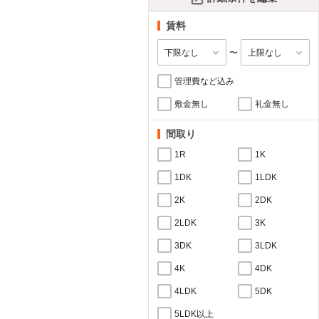
賃料
〜
管理費など込み
敷金無し
礼金無し
間取り
1R
1K
1DK
1LDK
2K
2DK
2LDK
3K
3DK
3LDK
4K
4DK
4LDK
5DK
5LDK以上