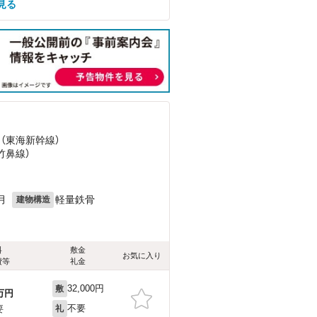
見る
 （東海新幹線）
（竹鼻線）
月
軽量鉄骨
建物構造
料
敷金
お気に入り
費等
礼金
32,000円
敷
万円
不要
要
礼