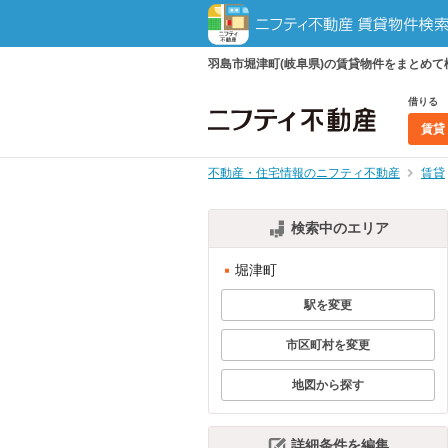
羽島市堀津町(岐阜県)の賃貸物件をまとめ
借りる
賃貸
不動産・住宅情報のニフティ不動産
賃貸
検索中のエリア
堀津町
駅を変更
市区町村を変更
地図から探す
詳細条件を編集