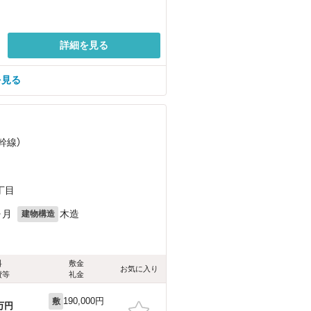
詳細を見る
を見る
幹線）
丁目
ヶ月
木造
建物構造
料
敷金
お気に入り
費等
礼金
190,000円
敷
万円