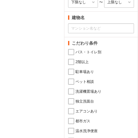
〜
建物名
こだわり条件
バス・トイレ別
2階以上
駐車場あり
ペット相談
洗濯機置場あり
独立洗面台
エアコンあり
都市ガス
温水洗浄便座