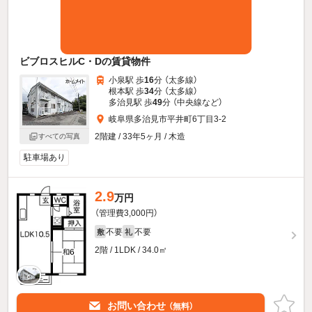
ビブロスヒルC・Dの賃貸物件
小泉駅 歩
16
分 （太多線）
根本駅 歩
34
分 （太多線）
多治見駅 歩
49
分 （中央線
など
）
岐阜県多治見市平井町6丁目3-2
2階建 / 33年5ヶ月 / 木造
すべての写真
駐車場あり
2.9
万円
（管理費3,000円）
不要
不要
敷
礼
2階 / 1LDK / 34.0㎡
お問い合わせ
（無料）