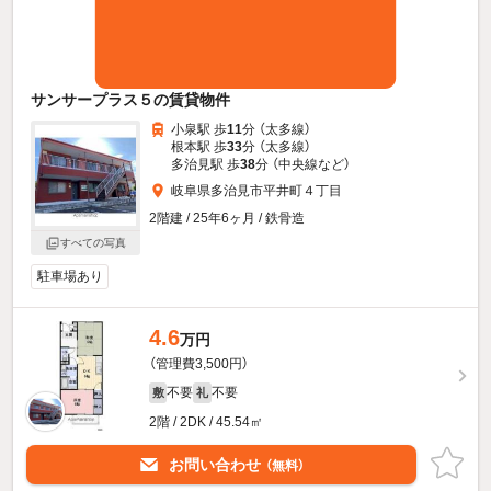
サンサープラス５の賃貸物件
小泉駅 歩
11
分 （太多線）
根本駅 歩
33
分 （太多線）
多治見駅 歩
38
分 （中央線
など
）
岐阜県多治見市平井町４丁目
2階建 / 25年6ヶ月 / 鉄骨造
すべての写真
駐車場あり
4.6
万円
（管理費3,500円）
不要
不要
敷
礼
2階 / 2DK / 45.54㎡
お問い合わせ
（無料）