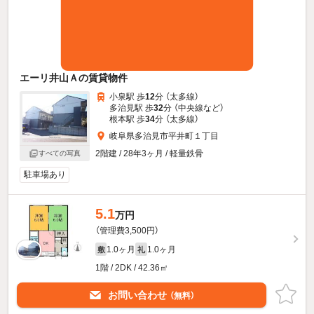
エーリ井山Ａの賃貸物件
小泉駅 歩
12
分 （太多線）
多治見駅 歩
32
分 （中央線
など
）
根本駅 歩
34
分 （太多線）
岐阜県多治見市平井町１丁目
2階建 / 28年3ヶ月 / 軽量鉄骨
すべての写真
駐車場あり
5.1
万円
（管理費3,500円）
1.0ヶ月
1.0ヶ月
敷
礼
1階 / 2DK / 42.36㎡
お問い合わせ
（無料）