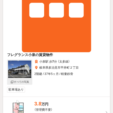
フレグランス小泉の賃貸物件
小泉駅 歩
7
分 （太多線）
岐阜県多治見市平井町２丁目
2階建 / 37年5ヶ月 / 軽量鉄骨
すべての写真
駐車場あり
3.8
万円
（管理費不要）