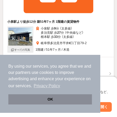
小泉駅より徒歩12分 築51年7ヶ月 1階建の賃貸物件
小泉駅 歩
9
分 （太多線）
多治見駅 歩
27
分 （中央線
など
）
根本駅 歩
33
分 （太多線）
岐阜県多治見市平井町1丁目79-2
1階建 / 51年7ヶ月 / 木造
すべての写真
5.8
万円
By using our services, you agree that we and
（管理費不要）
our
partners
use cookies to improve
不要
不要
敷
礼
advertising and enhance your experience on
- / 4DK / 84.04㎡
アプリに切り替えて、サクサクお部屋探し
our services.
Privacy Policy
会員登録なしですぐ使える。マップ検索やお気に入り保存など、
お問い合わせ
（無料）
アプリ限定の便利な機能が使えます！
OK
提供
Web版で続行
アプリを開く
市区町村を変更
絞り込み条件を変更