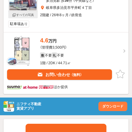
多治見駅 歩
36
分 （中央線
など
）
岐阜県多治見市平井町４丁目
2階建 / 26年8ヶ月 / 鉄骨造
すべての写真
駐車場あり
4.6
万円
（管理費3,500円）
不要
不要
敷
礼
1階 / 2DK / 44.71㎡
お問い合わせ
（無料）
ほか提供
ニフティ不動産
ダウンロード
賃貸アプリ