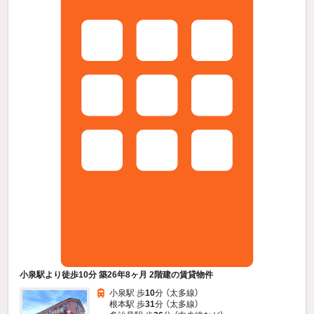
小泉駅より徒歩10分 築26年8ヶ月 2階建の賃貸物件
小泉駅 歩
10
分 （太多線）
根本駅 歩
31
分 （太多線）