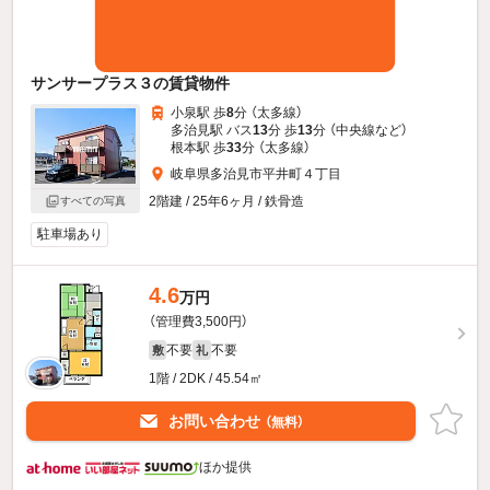
サンサープラス３の賃貸物件
小泉駅 歩
8
分 （太多線）
多治見駅 バス
13
分 歩
13
分 （中央線
など
）
根本駅 歩
33
分 （太多線）
岐阜県多治見市平井町４丁目
2階建 / 25年6ヶ月 / 鉄骨造
すべての写真
駐車場あり
4.6
万円
（管理費3,500円）
不要
不要
敷
礼
1階 / 2DK / 45.54㎡
お問い合わせ
（無料）
ほか提供