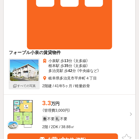
フォーブル小泉の賃貸物件
小泉駅 歩
13
分 （太多線）
根本駅 歩
35
分 （太多線）
多治見駅 歩
42
分 （中央線
など
）
岐阜県多治見市平井町４丁目
2階建 / 41年5ヶ月 / 軽量鉄骨
すべての写真
3.3
万円
（管理費3,000円）
不要
不要
敷
礼
2階 / 2DK / 38.88㎡