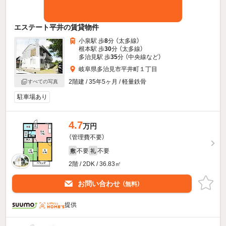
エステート平井の賃貸物件
小泉駅 歩
8
分 （太多線）
根本駅 歩
30
分 （太多線）
多治見駅 歩
35
分 （中央線
など
）
岐阜県多治見市平井町１丁目
2階建 / 35年5ヶ月 / 軽量鉄骨
すべての写真
駐車場あり
4.7
万円
（管理費不要）
不要
不要
敷
礼
2階 / 2DK / 36.83㎡
お問い合わせ
（無料）
提供