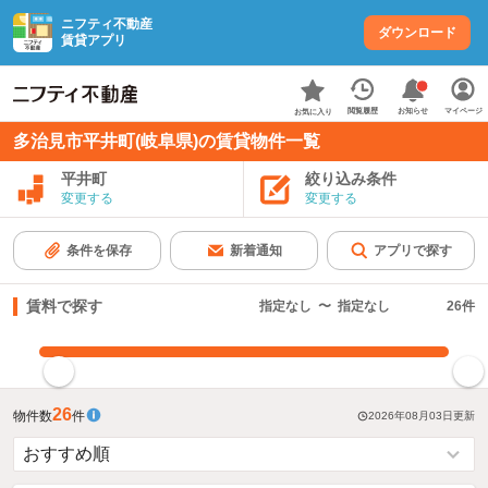
ニフティ不動産
ダウンロード
賃貸アプリ
お知らせ
閲覧履歴
マイページ
お気に入り
多治見市平井町(岐阜県)の賃貸物件一覧
平井町
絞り込み条件
変更する
変更する
条件を保存
新着通知
アプリで探す
賃料で探す
指定なし
〜
指定なし
26
件
指定した賃料で絞り込む
26
物件数
件
2026年08月03日
更新