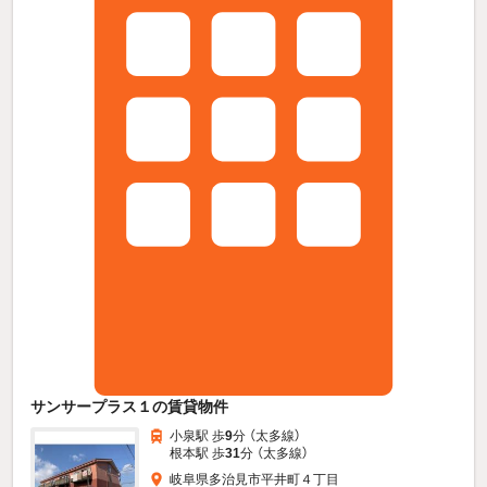
サンサープラス１の賃貸物件
小泉駅 歩
9
分 （太多線）
根本駅 歩
31
分 （太多線）
岐阜県多治見市平井町４丁目