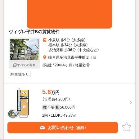
ヴィヴレ平井Bの賃貸物件
小泉駅 歩
9
分 （太多線）
根本駅 歩
34
分 （太多線）
多治見駅 歩
36
分 （中央線
など
）
岐阜県多治見市平井町２丁目
2階建 / 29年4ヶ月 / 軽量鉄骨
すべての写真
駐車場あり
5.6
万円
（管理費4,200円）
不要
56,000円
敷
礼
2階 / 1LDK / 49.77㎡
お問い合わせ
（無料）