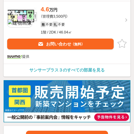
4.6
万円
（管理費3,500円）
不要
不要
敷
礼
1階 / 2DK / 46.04㎡
お問い合わせ
（無料）
提供
サンサープラス３のすべての部屋を見る