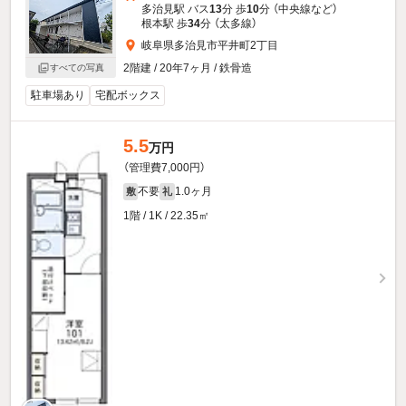
多治見駅 バス
13
分 歩
10
分 （中央線
など
）
根本駅 歩
34
分 （太多線）
岐阜県多治見市平井町2丁目
2階建 / 20年7ヶ月 / 鉄骨造
すべての写真
駐車場あり
宅配ボックス
5.5
万円
（管理費7,000円）
不要
1.0ヶ月
敷
礼
1階 / 1K / 22.35㎡