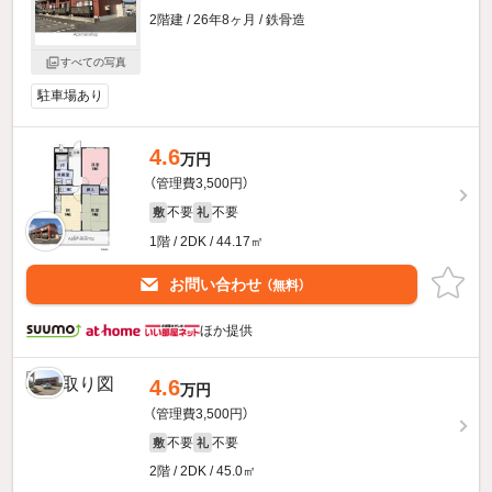
2階建 / 26年8ヶ月 / 鉄骨造
すべての写真
駐車場あり
4.6
万円
（管理費3,500円）
不要
不要
敷
礼
1階 / 2DK / 44.17㎡
お問い合わせ
（無料）
ほか提供
4.6
万円
（管理費3,500円）
不要
不要
敷
礼
2階 / 2DK / 45.0㎡