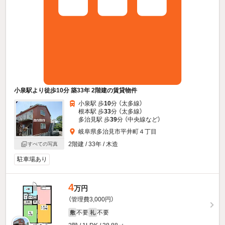
小泉駅より徒歩10分 築33年 2階建の賃貸物件
小泉駅 歩
10
分 （太多線）
根本駅 歩
33
分 （太多線）
多治見駅 歩
39
分 （中央線
など
）
岐阜県多治見市平井町４丁目
2階建 / 33年 / 木造
すべての写真
駐車場あり
4
万円
（管理費3,000円）
不要
不要
敷
礼