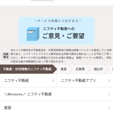
2024年09月26日
他の人はこんな条件で絞り込んでいます！
人気のこだわり条件
新着物件メール通知
バス・トイレ別
2階以上
検索中の条件の新着物件情報をいち早く
駐車場あり
ペット相談
お知らせします
当サイトの物件及び不動産会社、外壁塗装業者の情報は検索パートナーが提供している情
報であり、ニフティライフスタイル株式会社は内容の責任を負わないことを予めご了承く
免責
事項
ださい。本サービス内でお客様が入力される個人情報は、検索パートナーが取得し、同社
洗濯機置場あり
独立洗面台
新着メール通知を受け取る
の定める個人情報規約に従って取り扱われます。
不動産・住宅情報のニフティ不動産
賃貸
広島県
福山市
エアコンあり
都市ガス
ニフティ不動産
ニフティ不動産アプリ
温水洗浄便座
オートロック
＼Because／ ニフティ不動産
コンロ2口以上
追焚き機能
賃貸
TV付インターホン
角部屋