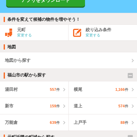
アプリをダウンロード
条件を変えて候補の物件を増やそう！
元町
絞り込み条件
変更する
変更する
地図
地図から探す
福山市の駅から探す
湯田村
横尾
557
件
1,166
件
新市
道上
159
件
574
件
万能倉
上戸手
639
件
88
件