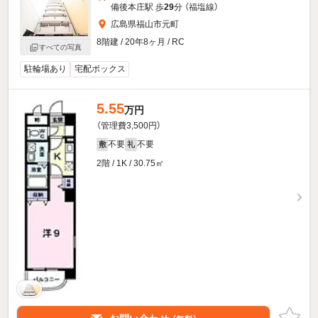
備後本庄駅 歩
29
分 （福塩線）
広島県福山市元町
8階建 / 20年8ヶ月 / RC
すべての写真
駐輪場あり
宅配ボックス
5.55
万円
（管理費3,500円）
不要
不要
敷
礼
2階 / 1K / 30.75㎡