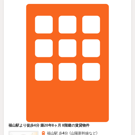
福山駅より徒歩4分 築20年8ヶ月 8階建の賃貸物件
福山駅 歩
4
分 （山陽新幹線
など
）