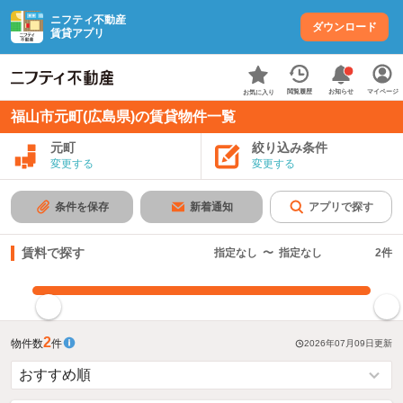
ニフティ不動産
ダウンロード
賃貸アプリ
お知らせ
閲覧履歴
マイページ
お気に入り
福山市元町(広島県)の賃貸物件一覧
元町
絞り込み条件
変更する
変更する
条件を保存
新着通知
アプリで探す
賃料で探す
指定なし
〜
指定なし
2
件
指定した賃料で絞り込む
2
物件数
件
2026年07月09日
更新