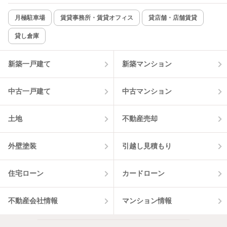
新着のみ
インターネット無料
月極駐車場
賃貸事務所・賃貸オフィス
貸店舗・店舗賃貸
貸し倉庫
該当件数:
物件一覧に反映
2
件
新築一戸建て
新築マンション
中古一戸建て
中古マンション
土地
不動産売却
外壁塗装
引越し見積もり
住宅ローン
カードローン
不動産会社情報
マンション情報