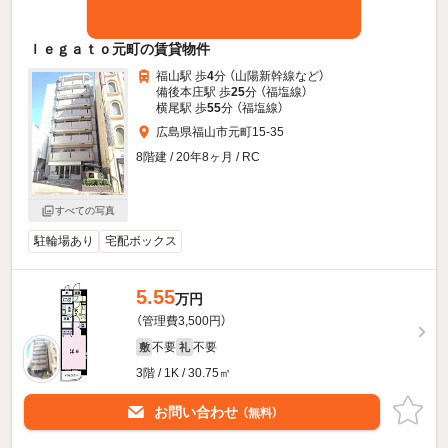
ｌｅｇａｔｏ元町の賃貸物件
福山駅 歩
4
分 （山陽新幹線
など
）
備後本庄駅 歩
25
分 （福塩線）
横尾駅 歩
55
分 （福塩線）
広島県福山市元町15-35
8階建 / 20年8ヶ月 / RC
すべての写真
駐輪場あり
宅配ボックス
5.55
万円
（管理費3,500円）
不要
不要
敷
礼
3階 / 1K / 30.75㎡
お問い合わせ
（無料）