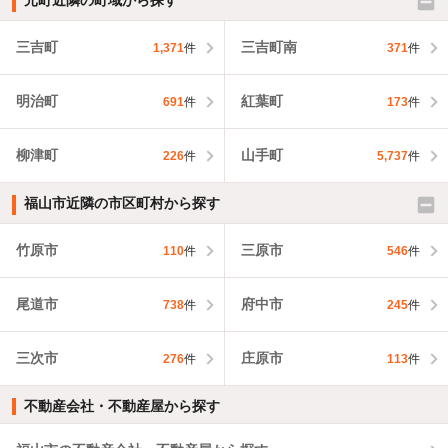
元町近隣の町域から探す
三吉町
三吉町南
1,371
件
371
件
明治町
紅葉町
691
件
173
件
柳津町
山手町
226
件
5,737
件
福山市近隣の市区町村から探す
竹原市
三原市
110
件
546
件
尾道市
府中市
738
件
245
件
三次市
庄原市
276
件
113
件
不動産会社・不動産屋から探す