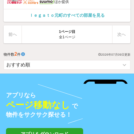
ほか提供
ｌｅｇａｔｏ元町のすべての部屋を見る
1ページ目
前へ
次へ
全1ページ
2
物件数
件
2026年07月09日
更新
アプリなら
ページ移動なし
で
物件をサクサク探せる！