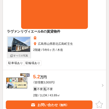
ラヴァンリヴィエールBの賃貸物件
広島県山県郡北広島町壬生
2階建 / 5年6ヶ月 / 木造
すべての写真
駐車場あり
駐輪場あり
5.2
万円
（管理費3,000円）
不要
不要
敷
礼
2階 / 1LDK / 43.89㎡
お問い合わせ
（無料）