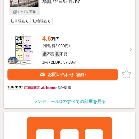
3階建 / 21年5ヶ月 / RC
すべての写真
駐車場あり
駐輪場あり
4.6
万円
（管理費2,000円）
不要
不要
敷
礼
1階 / 2LDK / 57.08㎡
お問い合わせ
（無料）
ほか提供
ランデュールDのすべての部屋を見る