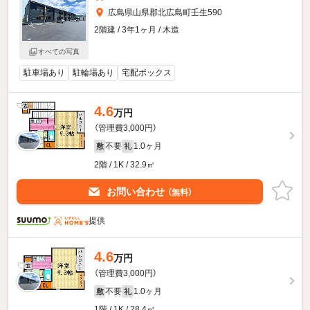
広島県山県郡北広島町壬生590
2階建 / 3年1ヶ月 / 木造
すべての写真
駐車場あり
駐輪場あり
宅配ボックス
4.6
万円
（管理費3,000円）
不要
1.0ヶ月
敷
礼
2階 / 1K / 32.9㎡
お問い合わせ
（無料）
提供
4.6
万円
（管理費3,000円）
不要
1.0ヶ月
敷
礼
1階 / 1K / 28.4㎡