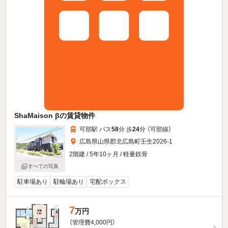
ShaMaison βの賃貸物件
可部駅 バス
58
分 歩
24
分 （可部線）
広島県山県郡北広島町壬生2026-1
2階建 / 5年10ヶ月 / 軽量鉄骨
すべての写真
駐車場あり
駐輪場あり
宅配ボックス
7
万円
（管理費4,000円）