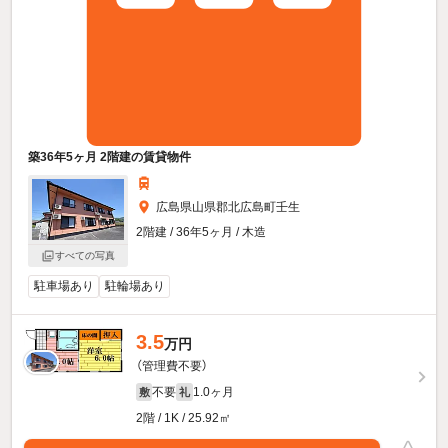
築36年5ヶ月 2階建の賃貸物件
広島県山県郡北広島町壬生
2階建 / 36年5ヶ月 / 木造
すべての写真
駐車場あり
駐輪場あり
3.5
万円
（管理費不要）
不要
1.0ヶ月
敷
礼
2階 / 1K / 25.92㎡