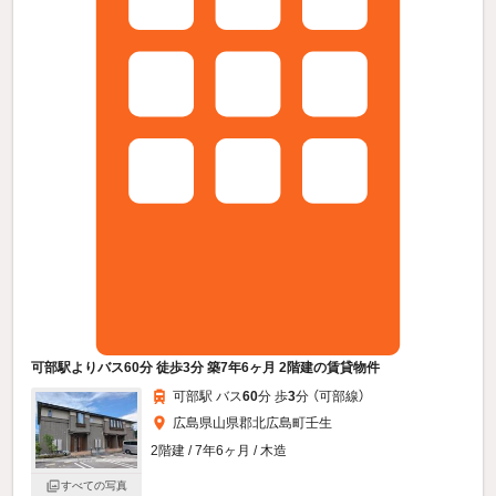
可部駅よりバス60分 徒歩3分 築7年6ヶ月 2階建の賃貸物件
可部駅 バス
60
分 歩
3
分 （可部線）
広島県山県郡北広島町壬生
2階建 / 7年6ヶ月 / 木造
すべての写真