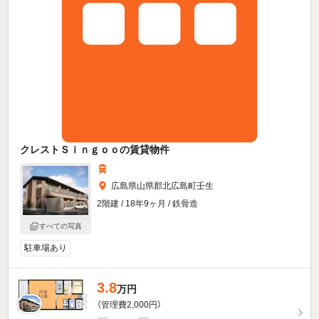
クレストＳｉｎｇｏｏの賃貸物件
広島県山県郡北広島町壬生
2階建 / 18年9ヶ月 / 鉄骨造
すべての写真
駐車場あり
3.8
万円
（管理費2,000円）