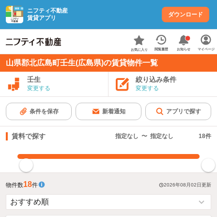
ニフティ不動産
ダウンロード
賃貸アプリ
お知らせ
閲覧履歴
マイページ
お気に入り
山県郡北広島町壬生(広島県)の賃貸物件一覧
壬生
絞り込み条件
変更する
変更する
条件を保存
新着通知
アプリで探す
賃料で探す
指定なし
〜
指定なし
18
件
指定した賃料で絞り込む
18
物件数
件
2026年08月02日
更新