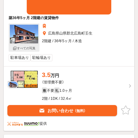
築36年5ヶ月 2階建の賃貸物件
広島県山県郡北広島町壬生
2階建 / 36年5ヶ月 / 木造
すべての写真
駐車場あり
駐輪場あり
3.5
万円
（管理費不要）
不要
1.0ヶ月
敷
礼
2階 / 1DK / 32.4㎡
お問い合わせ
（無料）
提供