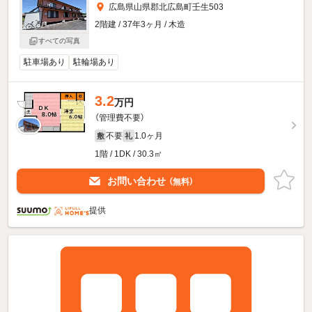
広島県山県郡北広島町壬生503
2階建 / 37年3ヶ月 / 木造
すべての写真
駐車場あり
駐輪場あり
3.2
万円
（管理費不要）
不要
1.0ヶ月
敷
礼
1階 / 1DK / 30.3㎡
お問い合わせ
（無料）
提供