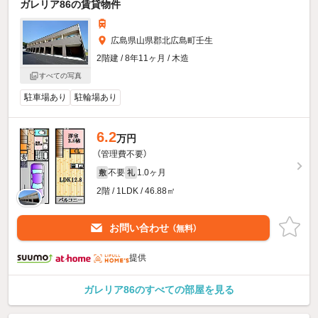
ガレリア86の賃貸物件
広島県山県郡北広島町壬生
2階建 / 8年11ヶ月 / 木造
すべての写真
駐車場あり
駐輪場あり
6.2
万円
（管理費不要）
不要
1.0ヶ月
敷
礼
2階 / 1LDK / 46.88㎡
お問い合わせ
（無料）
提供
ガレリア86のすべての部屋を見る