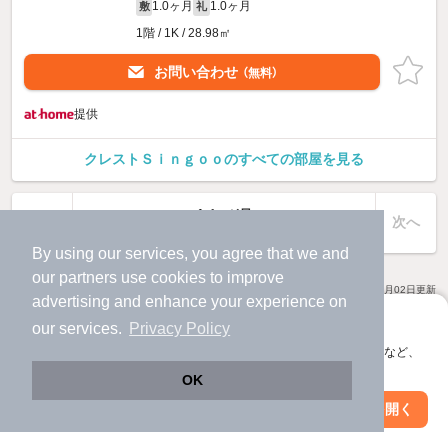
1.0ヶ月
1.0ヶ月
敷
礼
1階 / 1K / 28.98㎡
お問い合わせ
（無料）
提供
クレストＳｉｎｇｏｏのすべての部屋を見る
1ページ目
前へ
次へ
全1ページ
By using our services, you agree that we and
our
partners
use cookies to improve
18
物件数
件
2026年08月02日
更新
advertising and enhance your experience on
アプリに切り替えて、サクサクお部屋探し
our services.
Privacy Policy
会員登録なしですぐ使える。マップ検索やお気に入り保存など、
アプリ限定の便利な機能が使えます！
OK
Web版で続行
アプリを開く
市区町村を変更
絞り込み条件を変更
アプリなら