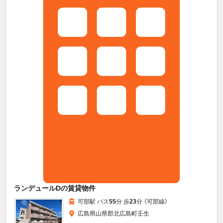
ランデュールDの賃貸物件
可部駅 バス
55
分 歩
23
分 （可部線）
広島県山県郡北広島町壬生