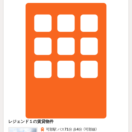
レジェンド１の賃貸物件
可部駅 バス
71
分 歩
4
分 （可部線）