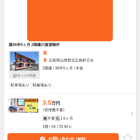
築36年5ヶ月 2階建の賃貸物件
広島県山県郡北広島町壬生
2階建 / 36年5ヶ月 / 木造
すべての写真
駐車場あり
駐輪場あり
3.5
万円
（管理費不要）
不要
1.0ヶ月
敷
礼
1階 / 1K / 25.92㎡
お問い合わせ
（無料）