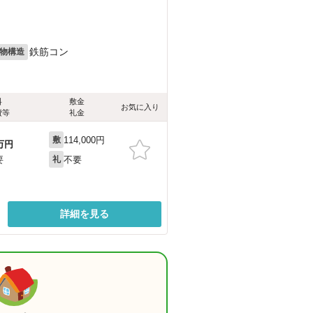
鉄筋コン
物構造
料
敷金
お気に入り
費等
礼金
114,000円
敷
万円
不要
要
礼
詳細を見る