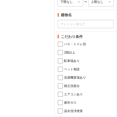
〜
建物名
こだわり条件
バス・トイレ別
2階以上
駐車場あり
ペット相談
洗濯機置場あり
独立洗面台
エアコンあり
都市ガス
温水洗浄便座