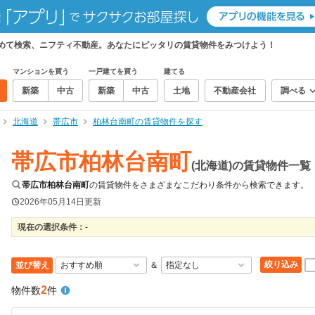
とめて検索、ニフティ不動産。あなたにピッタリの賃貸物件をみつけよう！
マンションを買う
一戸建てを買う
建てる
新築
中古
新築
中古
土地
不動産会社
調べる
北海道
帯広市
柏林台南町の賃貸物件を探す
帯広市柏林台南町
(北海道)の賃貸物件一覧
帯広市柏林台南町
の賃貸物件をさまざまなこだわり条件から検索できます。
2026年05月14日
更新
現在の選択条件：
-
絞り込み
並び替え
＆
2
物件数
件