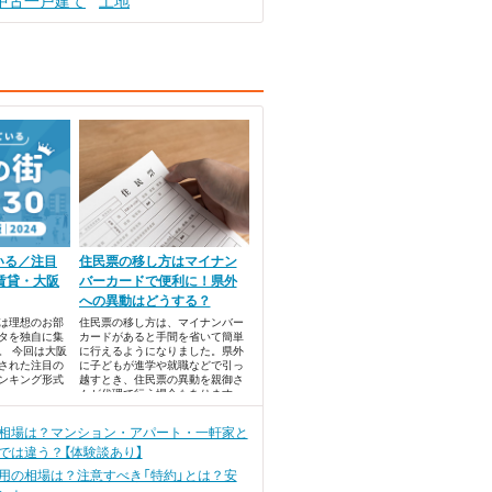
中古一戸建て
土地
いる／注目
住民票の移し方はマイナン
賃貸・大阪
バーカードで便利に！県外
への異動はどうする？
では理想のお部
住民票の移し方は、マイナンバー
タを独自に集
カードがあると手間を省いて簡単
。 今回は大阪
に行えるようになりました。県外
された注目の
に子どもが進学や就職などで引っ
ンキング形式
越すとき、住民票の異動を親御さ
んが代理で行う場合もあります。
相場は？マンション・アパート・一軒家と
では違う？【体験談あり】
用の相場は？注意すべき「特約」とは？安