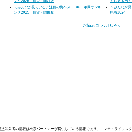
ング2025｜賃貸・関西版
く抑えるポイ
＼みんなが見ている／注目の街ベスト100！年間ランキ
＼みんなが見
ング2025｜賃貸・関東版
県版2024
お悩みコラムTOPへ
壁塗装業者の情報は検索パートナーが提供している情報であり、ニフティライフスタ