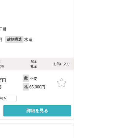
丁目
月
木造
建物構造
料
敷金
お気に入り
費等
礼金
不要
敷
万円
65,000円
要
礼
向き
詳細を見る