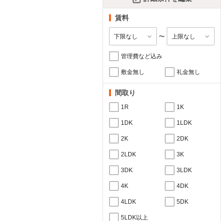
賃料
〜
管理費など込み
敷金無し
礼金無し
間取り
1R
1K
1DK
1LDK
2K
2DK
2LDK
3K
3DK
3LDK
4K
4DK
4LDK
5DK
5LDK以上