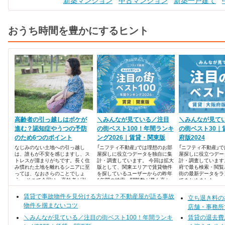
新築マンション
中古マンション
新築一戸建て
おうち時間を豊かにするヒント
高齢者の引っ越しはボケが
＼みんなが見ている／注目
＼みんなが見て
進む？認知症やうつの予防
の街ベスト100！年間ランキ
の街ベスト30｜
のため6つのポイント
ング2026｜賃貸・関東版
府版2024
なじみのない土地への引っ越し
「ニフティ不動産」では理想のお部
「ニフティ不動産」
は、誰もが不安を感じますし、ス
屋探しに役立つデータを独自に集
屋探しに役立つデー
トレスが溜まりがちです。長く住
計・調査しています。 今回は拡大
計・調査しています
み慣れた土地を離れるシニアに至
版として、関東エリアで賃貸物件
府で最も検索・閲覧
っては、なおさらのことでしょ
を探しているユーザーからの昨年
街の最新データをラ
う。 そこで今回は、高齢者が引っ
1年間の検索・閲覧数が最も高か
でまとめました。
越しをするときに、家族が気をつ
った、注目の街ランキングベスト
けたいポイントと対策をまとめま
100を発表します！
賃貸で事故物件を見分ける方法は？不動産屋が語る事故
立ち退き料の
した。
物件を掴まないコツ
店舗・事務所
＼みんなが見ている／注目の街ベスト100！年間ランキ
賃貸の退去費