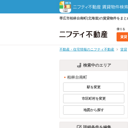
帯広市柏林台南町(北海道)の賃貸物件をま
借りる
賃貸
不動産・住宅情報のニフティ不動産
賃貸
検索中のエリア
柏林台南町
駅を変更
市区町村を変更
地図から探す
詳細条件を編集