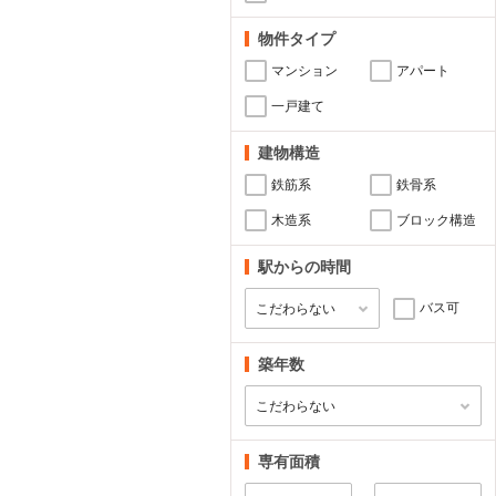
物件タイプ
マンション
アパート
一戸建て
建物構造
鉄筋系
鉄骨系
木造系
ブロック構造
駅からの時間
バス可
築年数
専有面積