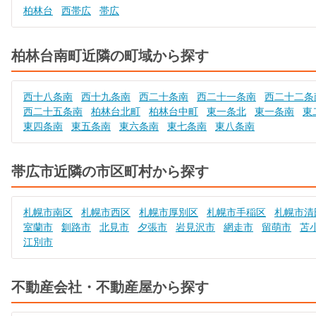
柏林台
西帯広
帯広
柏林台南町近隣の町域から探す
西十八条南
西十九条南
西二十条南
西二十一条南
西二十二条
西二十五条南
柏林台北町
柏林台中町
東一条北
東一条南
東
東四条南
東五条南
東六条南
東七条南
東八条南
帯広市近隣の市区町村から探す
札幌市南区
札幌市西区
札幌市厚別区
札幌市手稲区
札幌市清
室蘭市
釧路市
北見市
夕張市
岩見沢市
網走市
留萌市
苫
江別市
不動産会社・不動産屋から探す