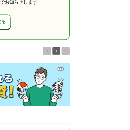
でお知らせします
取る
<
1
>