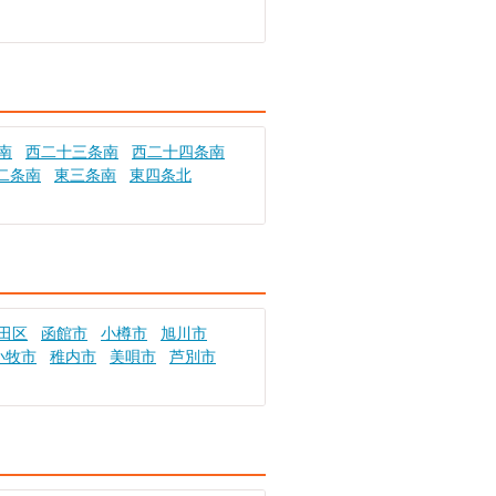
南
西二十三条南
西二十四条南
二条南
東三条南
東四条北
田区
函館市
小樽市
旭川市
小牧市
稚内市
美唄市
芦別市