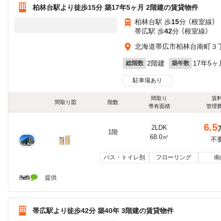
柏林台駅より徒歩15分 築17年5ヶ月 2階建の賃貸物件
柏林台駅 歩
15
分 （根室線）
帯広駅 歩
42
分 （根室線）
北海道帯広市柏林台南町３
2階建
17年5ヶ
総階数
築年数
駐車場あり
間取り
賃
間取り図
階数
専有面積
管理
6.5
2LDK
1階
68.0㎡
不
バス・トイレ別
フローリング
南
提供
帯広駅より徒歩42分 築40年 3階建の賃貸物件