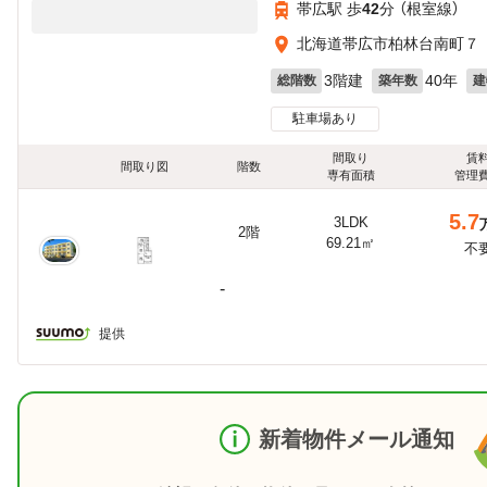
帯広駅 歩
42
分 （根室線）
北海道帯広市柏林台南町７
3階建
40年
総階数
築年数
建
駐車場あり
間取り
賃
間取り図
階数
専有面積
管理
5.7
3LDK
2階
69.21㎡
不
-
提供
新着物件メール通知