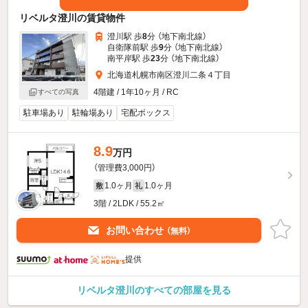
リベルタ澄川の賃貸物件
澄川駅 歩
8
分 （地下南北線）
自衛隊前駅 歩
9
分 （地下南北線）
南平岸駅 歩
23
分 （地下南北線）
北海道札幌市南区澄川二条４丁目
4階建 / 1年10ヶ月 / RC
すべての写真
駐車場あり
駐輪場あり
宅配ボックス
8.9
万円
（管理費3,000円）
1.0ヶ月
1.0ヶ月
敷
礼
3階 / 2LDK / 55.2㎡
お問い合わせ
（無料）
提供
リベルタ澄川のすべての部屋を見る