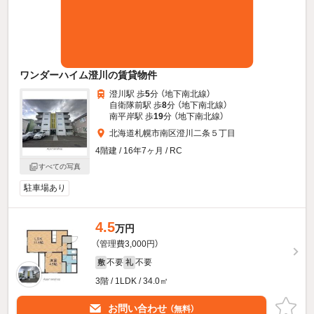
ワンダーハイム澄川の賃貸物件
澄川駅 歩
5
分 （地下南北線）
自衛隊前駅 歩
8
分 （地下南北線）
南平岸駅 歩
19
分 （地下南北線）
北海道札幌市南区澄川二条５丁目
4階建 / 16年7ヶ月 / RC
すべての写真
駐車場あり
4.5
万円
（管理費3,000円）
不要
不要
敷
礼
3階 / 1LDK / 34.0㎡
お問い合わせ
（無料）