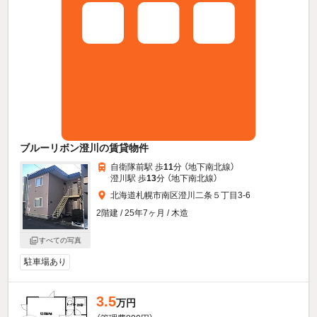
ブルーリボン澄川の賃貸物件
自衛隊前駅 歩
11
分 （地下南北線）
澄川駅 歩
13
分 （地下南北線）
北海道札幌市南区澄川二条５丁目3-6
2階建 / 25年7ヶ月 / 木造
すべての写真
駐車場あり
3.5
万円