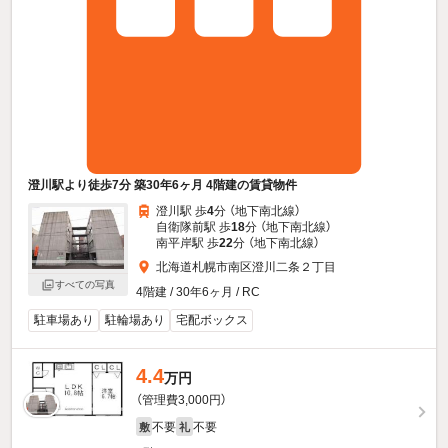
澄川駅より徒歩7分 築30年6ヶ月 4階建の賃貸物件
澄川駅 歩
4
分 （地下南北線）
自衛隊前駅 歩
18
分 （地下南北線）
南平岸駅 歩
22
分 （地下南北線）
北海道札幌市南区澄川二条２丁目
すべての写真
4階建 / 30年6ヶ月 / RC
駐車場あり
駐輪場あり
宅配ボックス
4.4
万円
（管理費3,000円）
不要
不要
敷
礼