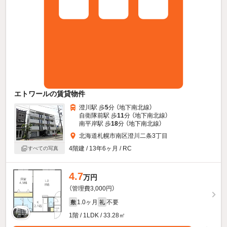
エトワールの賃貸物件
澄川駅 歩
5
分 （地下南北線）
自衛隊前駅 歩
11
分 （地下南北線）
南平岸駅 歩
18
分 （地下南北線）
北海道札幌市南区澄川二条3丁目
4階建 / 13年6ヶ月 / RC
すべての写真
4.7
万円
（管理費3,000円）
1.0ヶ月
不要
敷
礼
1階 / 1LDK / 33.28㎡