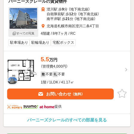
バーニーズクレールの賃貸物件
澄川駅 歩
9
分 （地下南北線）
自衛隊前駅 歩
12
分 （地下南北線）
南平岸駅 歩
21
分 （地下南北線）
北海道札幌市南区澄川二条4丁目
4階建 / 8年7ヶ月 / RC
すべての写真
駐車場あり
駐輪場あり
宅配ボックス
5.5
万円
（管理費4,000円）
不要
不要
敷
礼
1階 / 1LDK / 41.17㎡
お問い合わせ
（無料）
提供
バーニーズクレールのすべての部屋を見る