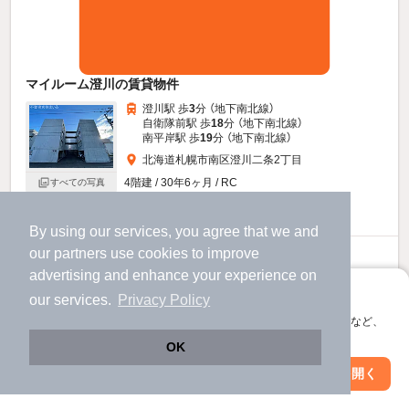
マイルーム澄川の賃貸物件
澄川駅 歩
3
分 （地下南北線）
自衛隊前駅 歩
18
分 （地下南北線）
南平岸駅 歩
19
分 （地下南北線）
北海道札幌市南区澄川二条2丁目
4階建 / 30年6ヶ月 / RC
すべての写真
駐車場あり
駐輪場あり
宅配ボックス
By using our services, you agree that we and
our
partners
use cookies to improve
3.6
万円
advertising and enhance your experience on
（管理費3,000円）
アプリに切り替えて、サクサクお部屋探し
our services.
Privacy Policy
不要
不要
敷
礼
会員登録なしですぐ使える。マップ検索やお気に入り保存など、
4階 / 1R / 25.62㎡
アプリ限定の便利な機能が使えます！
OK
お問い合わせ
（無料）
Web版で続行
アプリを開く
市区町村を変更
絞り込み条件を変更
提供