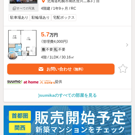
北海道札幌市南区澄川二条3丁目
4階建 / 1年9ヶ月 / RC
すべての写真
駐車場あり
駐輪場あり
宅配ボックス
5.7
万円
（管理費4,000円）
不要
不要
敷
礼
4階 / 1LDK / 30.16㎡
お問い合わせ
（無料）
提供
)sumikaのすべての部屋を見る