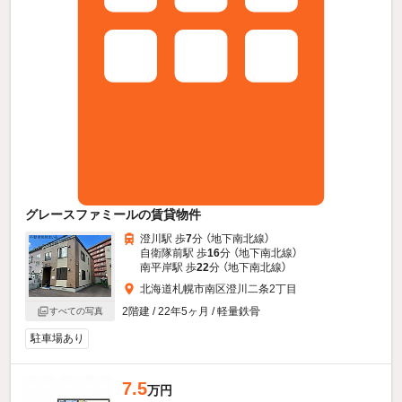
グレースファミールの賃貸物件
澄川駅 歩
7
分 （地下南北線）
自衛隊前駅 歩
16
分 （地下南北線）
南平岸駅 歩
22
分 （地下南北線）
北海道札幌市南区澄川二条2丁目
2階建 / 22年5ヶ月 / 軽量鉄骨
すべての写真
駐車場あり
7.5
万円