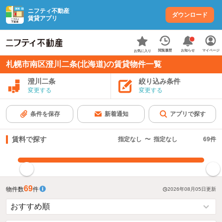
ニフティ不動産
ダウンロード
賃貸アプリ
お知らせ
閲覧履歴
マイページ
お気に入り
札幌市南区澄川二条(北海道)の賃貸物件一覧
澄川二条
絞り込み条件
変更する
変更する
条件を保存
新着通知
アプリで探す
賃料で探す
指定なし
〜
指定なし
69
件
指定した賃料で絞り込む
69
物件数
件
2026年08月05日
更新