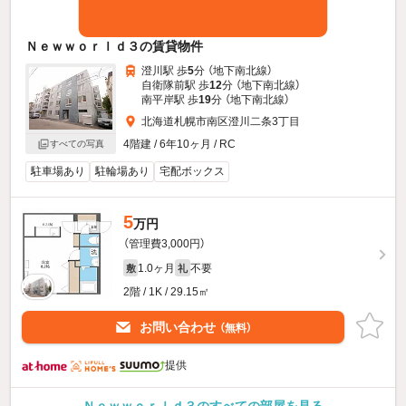
Ｎｅｗｗｏｒｌｄ３の賃貸物件
澄川駅 歩
5
分 （地下南北線）
自衛隊前駅 歩
12
分 （地下南北線）
南平岸駅 歩
19
分 （地下南北線）
北海道札幌市南区澄川二条3丁目
4階建 / 6年10ヶ月 / RC
すべての写真
駐車場あり
駐輪場あり
宅配ボックス
5
万円
（管理費3,000円）
1.0ヶ月
不要
敷
礼
2階 / 1K / 29.15㎡
お問い合わせ
（無料）
提供