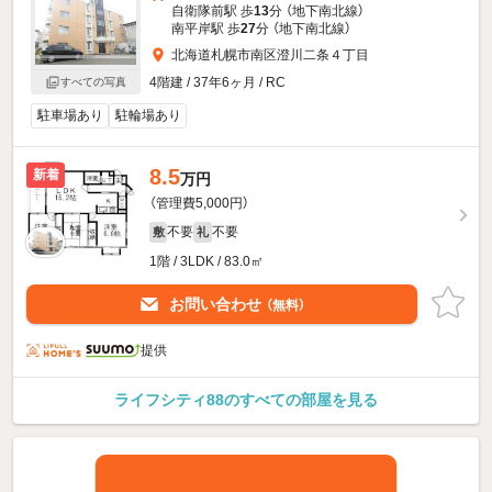
自衛隊前駅 歩
13
分 （地下南北線）
南平岸駅 歩
27
分 （地下南北線）
北海道札幌市南区澄川二条４丁目
4階建 / 37年6ヶ月 / RC
すべての写真
駐車場あり
駐輪場あり
8.5
新着
万円
（管理費5,000円）
不要
不要
敷
礼
1階 / 3LDK / 83.0㎡
お問い合わせ
（無料）
提供
ライフシティ88のすべての部屋を見る