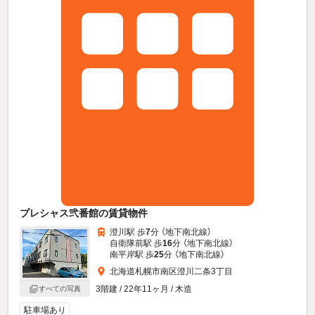
プレシャス弐番館の賃貸物件
澄川駅 歩
7
分 （地下南北線）
自衛隊前駅 歩
16
分 （地下南北線）
南平岸駅 歩
25
分 （地下南北線）
北海道札幌市南区澄川二条3丁目
3階建 / 22年11ヶ月 / 木造
すべての写真
駐車場あり