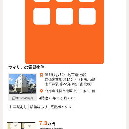
ウィリデの賃貸物件
澄川駅 歩
6
分 （地下南北線）
自衛隊前駅 歩
14
分 （地下南北線）
南平岸駅 歩
22
分 （地下南北線）
北海道札幌市南区澄川二条3丁目
4階建 / 8年11ヶ月 / RC
すべての写真
駐車場あり
駐輪場あり
宅配ボックス
7.3
万円