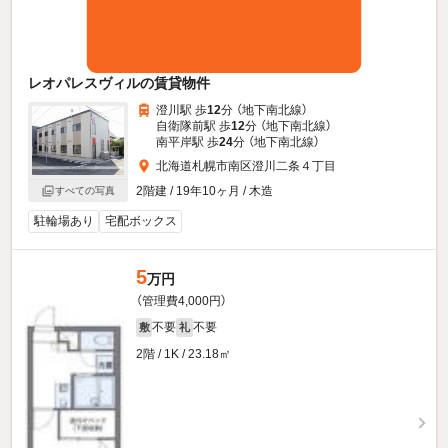
レオパレスヴィルの賃貸物件
澄川駅 歩
12
分 （地下南北線）
自衛隊前駅 歩
12
分 （地下南北線）
南平岸駅 歩
24
分 （地下南北線）
北海道札幌市南区澄川二条４丁目
2階建 / 19年10ヶ月 / 木造
すべての写真
駐輪場あり
宅配ボックス
5
万円
（管理費4,000円）
不要
不要
敷
礼
2階 / 1K / 23.18㎡