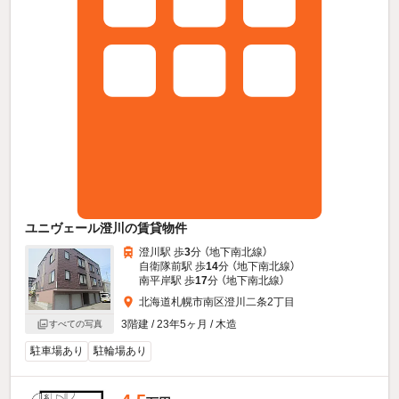
ユニヴェール澄川の賃貸物件
澄川駅 歩
3
分 （地下南北線）
自衛隊前駅 歩
14
分 （地下南北線）
南平岸駅 歩
17
分 （地下南北線）
北海道札幌市南区澄川二条2丁目
3階建 / 23年5ヶ月 / 木造
すべての写真
駐車場あり
駐輪場あり