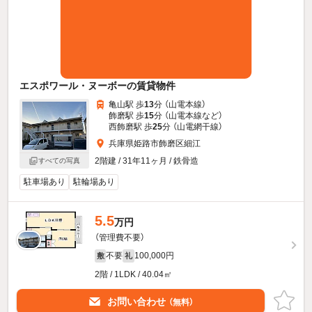
エスポワール・ヌーボーの賃貸物件
亀山駅 歩
13
分 （山電本線）
飾磨駅 歩
15
分 （山電本線
など
）
西飾磨駅 歩
25
分 （山電網干線）
兵庫県姫路市飾磨区細江
2階建 / 31年11ヶ月 / 鉄骨造
すべての写真
駐車場あり
駐輪場あり
5.5
万円
（管理費不要）
不要
100,000円
敷
礼
2階 / 1LDK / 40.04㎡
お問い合わせ
（無料）