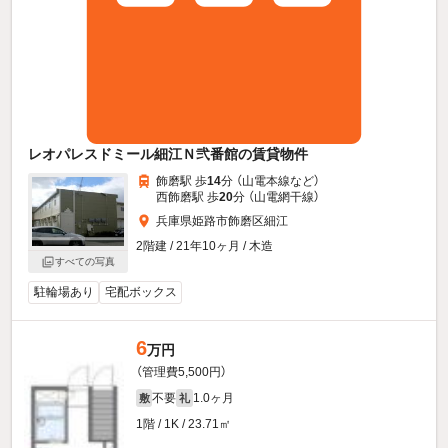
レオパレスドミール細江Ｎ弐番館の賃貸物件
飾磨駅 歩
14
分 （山電本線
など
）
西飾磨駅 歩
20
分 （山電網干線）
兵庫県姫路市飾磨区細江
2階建 / 21年10ヶ月 / 木造
すべての写真
駐輪場あり
宅配ボックス
6
万円
（管理費5,500円）
不要
1.0ヶ月
敷
礼
1階 / 1K / 23.71㎡