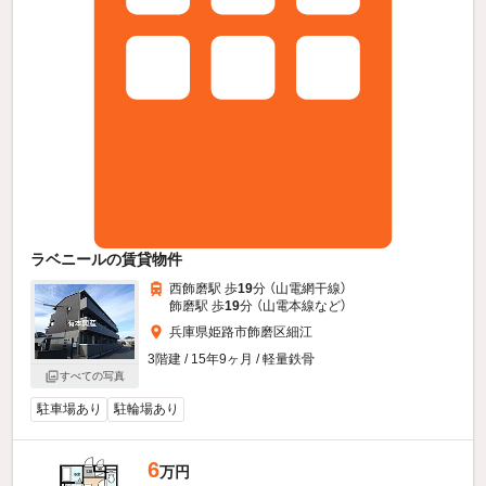
ラベニールの賃貸物件
西飾磨駅 歩
19
分 （山電網干線）
飾磨駅 歩
19
分 （山電本線
など
）
兵庫県姫路市飾磨区細江
3階建 / 15年9ヶ月 / 軽量鉄骨
すべての写真
駐車場あり
駐輪場あり
6
万円