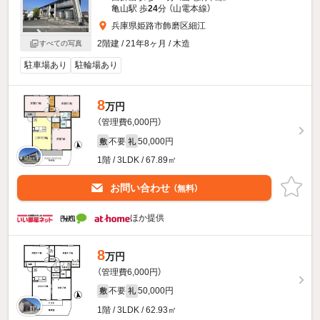
亀山駅 歩
24
分 （山電本線）
兵庫県姫路市飾磨区細江
2階建 / 21年8ヶ月 / 木造
すべての写真
駐車場あり
駐輪場あり
8
万円
（管理費6,000円）
不要
50,000円
敷
礼
1階 / 3LDK / 67.89㎡
お問い合わせ
（無料）
ほか提供
8
万円
（管理費6,000円）
不要
50,000円
敷
礼
1階 / 3LDK / 62.93㎡