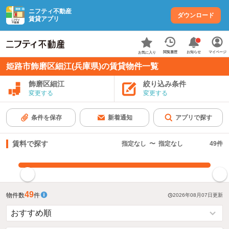
ニフティ不動産
ダウンロード
賃貸アプリ
お知らせ
閲覧履歴
マイページ
お気に入り
姫路市飾磨区細江(兵庫県)の賃貸物件一覧
飾磨区細江
絞り込み条件
変更する
変更する
条件を保存
新着通知
アプリで探す
賃料で探す
指定なし
〜
指定なし
49
件
指定した賃料で絞り込む
49
物件数
件
2026年08月07日
更新