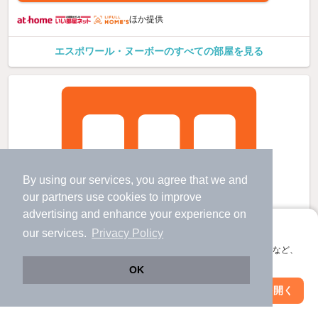
ほか提供
エスポワール・ヌーボーのすべての部屋を見る
By using our services, you agree that we and
our
partners
use cookies to improve
advertising and enhance your experience on
アプリに切り替えて、サクサクお部屋探し
our services.
Privacy Policy
会員登録なしですぐ使える。マップ検索やお気に入り保存など、
アプリ限定の便利な機能が使えます！
OK
Web版で続行
アプリを開く
市区町村を変更
絞り込み条件を変更