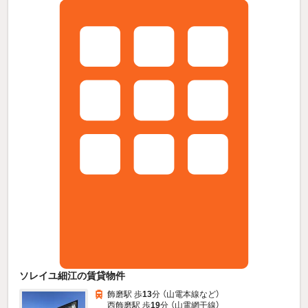
ソレイユ細江の賃貸物件
飾磨駅 歩
13
分 （山電本線
など
）
西飾磨駅 歩
19
分 （山電網干線）