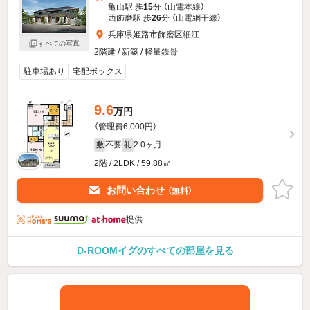
亀山駅 歩
15
分 （山電本線）
西飾磨駅 歩
26
分 （山電網干線）
兵庫県姫路市飾磨区細江
すべての写真
2階建 / 新築 / 軽量鉄骨
駐車場あり
宅配ボックス
9.6
万円
（管理費6,000円）
不要
2.0ヶ月
敷
礼
2階 / 2LDK / 59.88㎡
お問い合わせ
（無料）
提供
D-ROOMイグのすべての部屋を見る