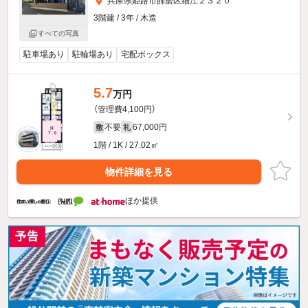
兵庫県姫路市飾磨区細江２３２０
3階建 / 3年 / 木造
すべての写真
駐車場あり
駐輪場あり
宅配ボックス
5.7
万円
（管理費4,100円）
不要
67,000円
敷
礼
1階 / 1K / 27.02㎡
物件詳細を見る
ほか提供