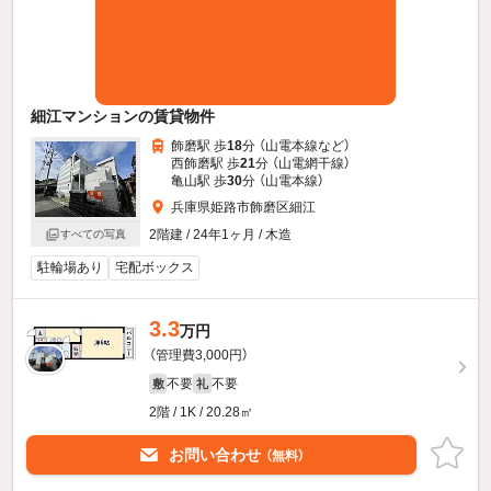
細江マンションの賃貸物件
飾磨駅 歩
18
分 （山電本線
など
）
西飾磨駅 歩
21
分 （山電網干線）
亀山駅 歩
30
分 （山電本線）
兵庫県姫路市飾磨区細江
2階建 / 24年1ヶ月 / 木造
すべての写真
駐輪場あり
宅配ボックス
3.3
万円
（管理費3,000円）
不要
不要
敷
礼
2階 / 1K / 20.28㎡
お問い合わせ
（無料）