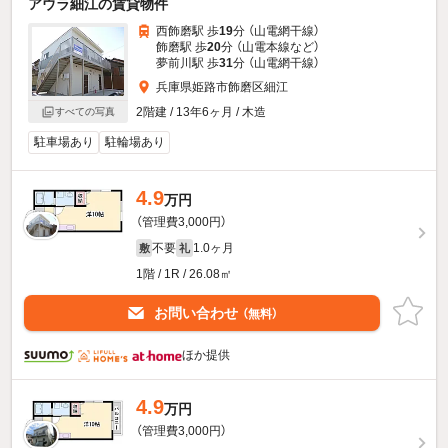
アウラ細江の賃貸物件
西飾磨駅 歩
19
分 （山電網干線）
飾磨駅 歩
20
分 （山電本線
など
）
夢前川駅 歩
31
分 （山電網干線）
兵庫県姫路市飾磨区細江
2階建 / 13年6ヶ月 / 木造
すべての写真
駐車場あり
駐輪場あり
4.9
万円
（管理費3,000円）
不要
1.0ヶ月
敷
礼
1階 / 1R / 26.08㎡
お問い合わせ
（無料）
ほか提供
4.9
万円
（管理費3,000円）