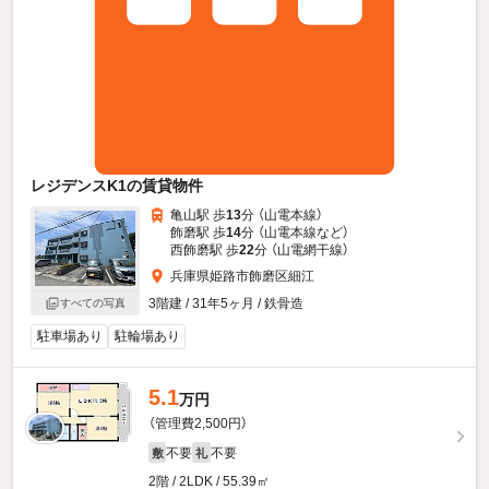
レジデンスK1の賃貸物件
亀山駅 歩
13
分 （山電本線）
飾磨駅 歩
14
分 （山電本線
など
）
西飾磨駅 歩
22
分 （山電網干線）
兵庫県姫路市飾磨区細江
3階建 / 31年5ヶ月 / 鉄骨造
すべての写真
駐車場あり
駐輪場あり
5.1
万円
（管理費2,500円）
不要
不要
敷
礼
2階 / 2LDK / 55.39㎡