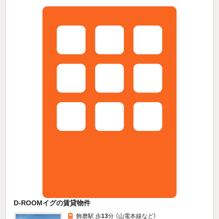
D-ROOMイグの賃貸物件
飾磨駅 歩
13
分 （山電本線
など
）