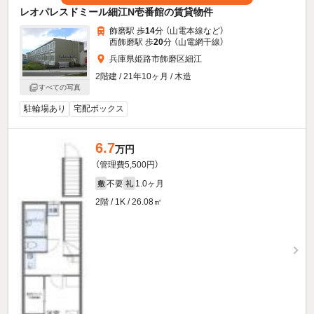
レオパレスドミール細江N壱番館の賃貸物件
飾磨駅 歩
14
分 （山電本線
など
）
西飾磨駅 歩
20
分 （山電網干線）
兵庫県姫路市飾磨区細江
2階建 / 21年10ヶ月 / 木造
すべての写真
駐輪場あり
宅配ボックス
6.7
万円
（管理費5,500円）
不要
1.0ヶ月
敷
礼
2階 / 1K / 26.08㎡