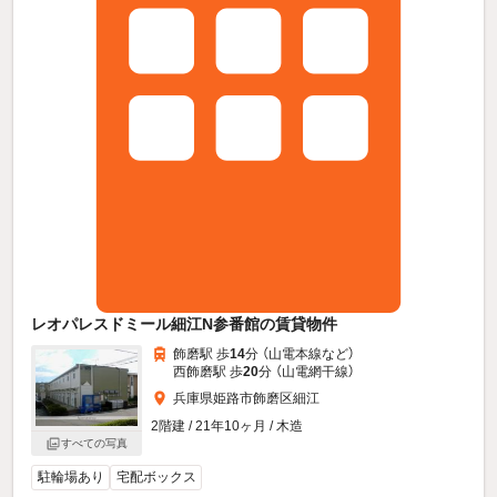
レオパレスドミール細江N参番館の賃貸物件
飾磨駅 歩
14
分 （山電本線
など
）
西飾磨駅 歩
20
分 （山電網干線）
兵庫県姫路市飾磨区細江
2階建 / 21年10ヶ月 / 木造
すべての写真
駐輪場あり
宅配ボックス