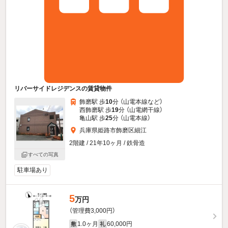
リバーサイドレジデンスの賃貸物件
飾磨駅 歩
10
分 （山電本線
など
）
西飾磨駅 歩
19
分 （山電網干線）
亀山駅 歩
25
分 （山電本線）
兵庫県姫路市飾磨区細江
2階建 / 21年10ヶ月 / 鉄骨造
すべての写真
駐車場あり
5
万円
（管理費3,000円）
1.0ヶ月
60,000円
敷
礼