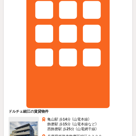
ドルチェ細江の賃貸物件
亀山駅 歩
14
分 （山電本線）
飾磨駅 歩
15
分 （山電本線
など
）
西飾磨駅 歩
25
分 （山電網干線）