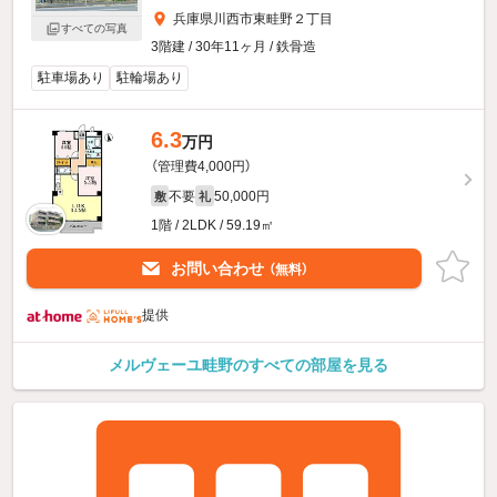
兵庫県川西市東畦野２丁目
すべての写真
3階建 / 30年11ヶ月 / 鉄骨造
駐車場あり
駐輪場あり
6.3
万円
（管理費4,000円）
不要
50,000円
敷
礼
1階 / 2LDK / 59.19㎡
お問い合わせ
（無料）
提供
メルヴェーユ畦野のすべての部屋を見る