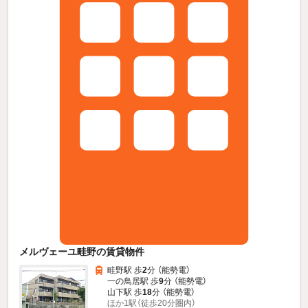
メルヴェーユ畦野の賃貸物件
畦野駅 歩
2
分 （能勢電）
一の鳥居駅 歩
9
分 （能勢電）
山下駅 歩
18
分 （能勢電）
ほか1駅（徒歩20分圏内）