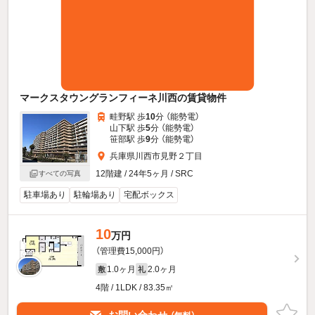
マークスタウングランフィーネ川西の賃貸物件
畦野駅 歩
10
分 （能勢電）
山下駅 歩
5
分 （能勢電）
笹部駅 歩
9
分 （能勢電）
兵庫県川西市見野２丁目
12階建 / 24年5ヶ月 / SRC
すべての写真
駐車場あり
駐輪場あり
宅配ボックス
10
万円
（管理費15,000円）
1.0ヶ月
2.0ヶ月
敷
礼
4階 / 1LDK / 83.35㎡