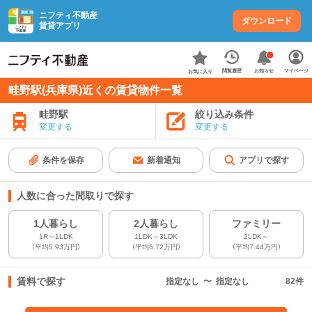
ニフティ不動産
ダウンロード
賃貸アプリ
お知らせ
閲覧履歴
マイページ
お気に入り
畦野駅(兵庫県)近くの賃貸物件一覧
畦野駅
絞り込み条件
変更する
変更する
条件を保存
新着通知
アプリで探す
人数に合った間取りで探す
1人暮らし
2人暮らし
ファミリー
1R～1LDK
1LDK～3LDK
2LDK～
（平均5.93万円）
（平均6.72万円）
（平均7.44万円）
賃料で探す
指定なし
〜
指定なし
82
件