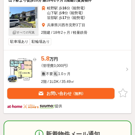
山下駅より徒歩10分 築18年2ヶ月 2階建の賃貸物件
畦野駅 歩
16
分 （能勢電）
山下駅 歩
9
分 （能勢電）
笹部駅 歩
17
分 （能勢電）
兵庫県川西市見野3丁目
2階建 / 18年2ヶ月 / 軽量鉄骨
すべての写真
駐車場あり
駐輪場あり
5.8
万円
（管理費3,000円）
不要
1.0ヶ月
敷
礼
2階 / 1LDK / 35.49㎡
お問い合わせ
（無料）
提供
新着物件メール通知