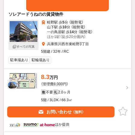
ソレアードうねのの賃貸物件
畦野駅 歩
5
分 （能勢電）
山下駅 歩
10
分 （能勢電）
一の鳥居駅 歩
14
分 （能勢電）
ほか1駅（徒歩20分圏内）
兵庫県川西市東畦野3丁目
すべての写真
5階建 / 32年 / RC
駐車場あり
駐輪場あり
8.3
万円
（管理費8,000円）
不要
2.0ヶ月
敷
礼
5階 / 3LDK / 66.3㎡
お問い合わせ
（無料）
ほか提供