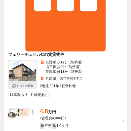
フェリーチェヒルCの賃貸物件
畦野駅 歩
17
分 （能勢電）
山下駅 歩
9
分 （能勢電）
笹部駅 歩
18
分 （能勢電）
兵庫県川西市見野3丁目
2階建 / 21年 / 軽量鉄骨
すべての写真
駐車場あり
駐輪場あり
4.8
万円
（管理費4,000円）
不要
1.0ヶ月
敷
礼