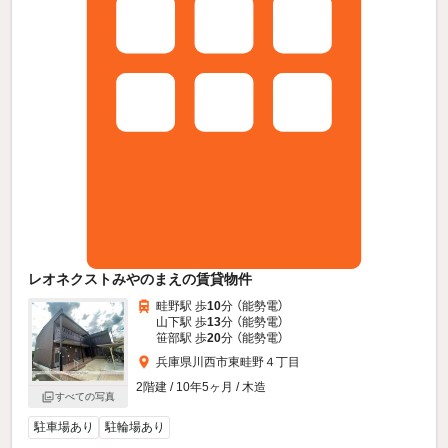
レオネクストみやのまえの賃貸物件
畦野駅 歩
10
分 （能勢電）
山下駅 歩
13
分 （能勢電）
笹部駅 歩
20
分 （能勢電）
兵庫県川西市東畦野４丁目
2階建 / 10年5ヶ月 / 木造
すべての写真
駐車場あり
駐輪場あり