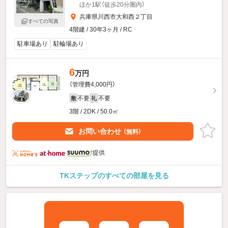
ほか1駅（徒歩20分圏内）
兵庫県川西市大和西２丁目
すべての写真
4階建 / 30年3ヶ月 / RC
駐車場あり
駐輪場あり
6
万円
（管理費4,000円）
不要
不要
敷
礼
3階 / 2DK / 50.0㎡
お問い合わせ
（無料）
提供
TKステップのすべての部屋を見る