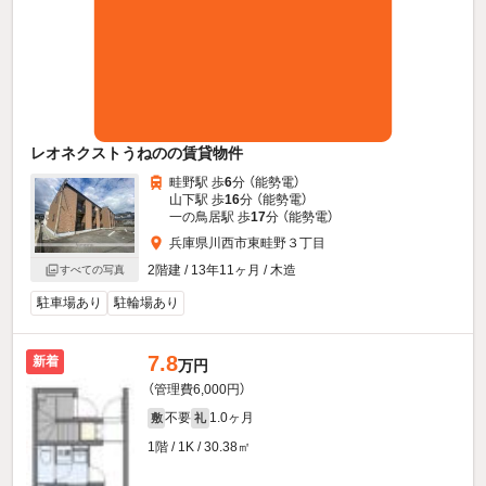
レオネクストうねのの賃貸物件
畦野駅 歩
6
分 （能勢電）
山下駅 歩
16
分 （能勢電）
一の鳥居駅 歩
17
分 （能勢電）
兵庫県川西市東畦野３丁目
2階建 / 13年11ヶ月 / 木造
すべての写真
駐車場あり
駐輪場あり
7.8
新着
万円
（管理費6,000円）
不要
1.0ヶ月
敷
礼
1階 / 1K / 30.38㎡