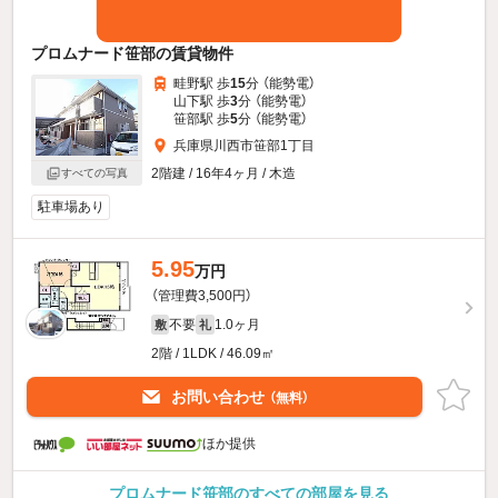
プロムナード笹部の賃貸物件
畦野駅 歩
15
分 （能勢電）
山下駅 歩
3
分 （能勢電）
笹部駅 歩
5
分 （能勢電）
兵庫県川西市笹部1丁目
2階建 / 16年4ヶ月 / 木造
すべての写真
駐車場あり
5.95
万円
（管理費3,500円）
不要
1.0ヶ月
敷
礼
2階 / 1LDK / 46.09㎡
お問い合わせ
（無料）
ほか提供
プロムナード笹部のすべての部屋を見る