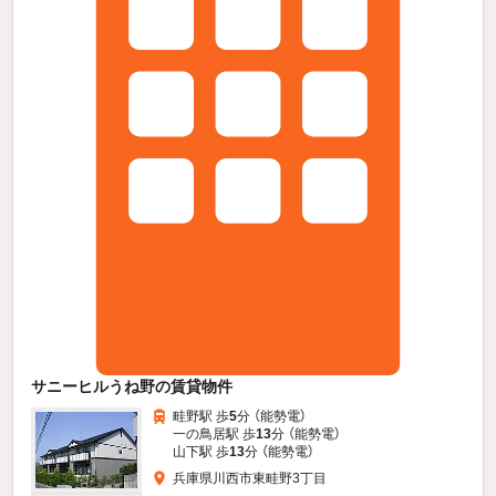
サニーヒルうね野の賃貸物件
畦野駅 歩
5
分 （能勢電）
一の鳥居駅 歩
13
分 （能勢電）
山下駅 歩
13
分 （能勢電）
兵庫県川西市東畦野3丁目