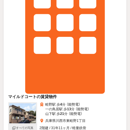
マイルドコートの賃貸物件
畦野駅 歩
4
分 （能勢電）
一の鳥居駅 歩
13
分 （能勢電）
山下駅 歩
21
分 （能勢電）
兵庫県川西市東畦野1丁目
2階建 / 31年11ヶ月 / 軽量鉄骨
すべての写真