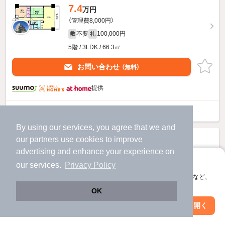
7.4
万円
（管理費8,000円）
不要
100,000円
敷
礼
5階 / 3LDK / 66.3㎡
お問い合わせ
（無料）
提供
ソレアードうねののすべての部屋を見る
By using our services, you agree that we and
our
partners
use cookies to improve
advertising and enhance your experience on
アプリに切り替えて、サクサクお部屋探し
our services.
Privacy Policy
会員登録なしですぐ使える。マップ検索やお気に入り保存など、
アプリ限定の便利な機能が使えます！
OK
Web版で続行
アプリを開く
駅・沿線を変更
絞り込み条件を変更