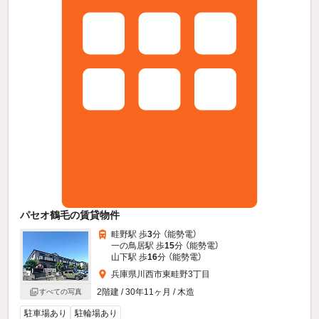
パセオ鶴毛の賃貸物件
畦野駅 歩
3
分 （能勢電）
一の鳥居駅 歩
15
分 （能勢電）
山下駅 歩
16
分 （能勢電）
兵庫県川西市東畦野3丁目
2階建 / 30年11ヶ月 / 木造
すべての写真
駐車場あり
駐輪場あり