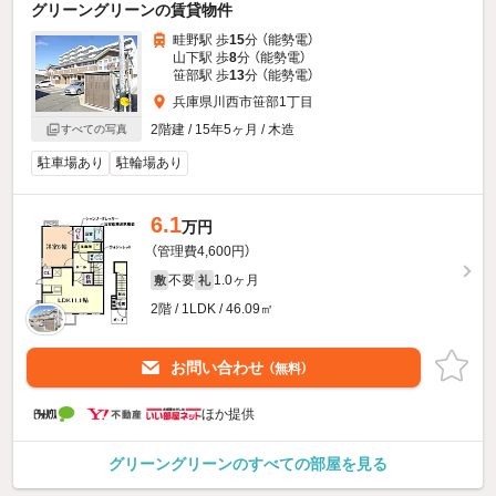
グリーングリーンの賃貸物件
畦野駅 歩
15
分 （能勢電）
山下駅 歩
8
分 （能勢電）
笹部駅 歩
13
分 （能勢電）
兵庫県川西市笹部1丁目
2階建 / 15年5ヶ月 / 木造
すべての写真
駐車場あり
駐輪場あり
6.1
万円
（管理費4,600円）
不要
1.0ヶ月
敷
礼
2階 / 1LDK / 46.09㎡
お問い合わせ
（無料）
ほか提供
グリーングリーンのすべての部屋を見る