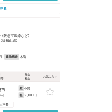
見る
分 （阪急宝塚線
など
）
 （福知山線）
月
木造
建物構造
料
敷金
お気に入り
費等
礼金
不要
敷
万円
65,000円
0円
礼
人不要