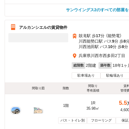
サンウイングス2のすべての部屋を
アルカンシエルの賃貸物件
鼓滝駅 歩
17
分 （能勢電）
川西能勢口駅 バス
9
分 歩
8
川西池田駅 バス
10
分 歩
8
分
兵庫県川西市西多田2丁目
2階建
18年1ヶ
総階数
築年数
駐車場あり
駐輪場あり
間取り
賃
間取り図
階数
専有面積
管理
5.5
1R
1階
35.98㎡
4,60
バス・トイレ別
フローリング
保証