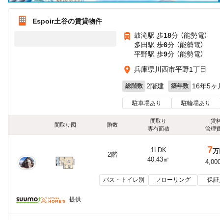
Espoir土谷の賃貸物件
鼓滝駅 歩
18
分 （能勢電）
多田駅 歩
6
分 （能勢電）
平野駅 歩
9
分 （能勢電）
兵庫県川西市平野1丁目
2階建
16年5ヶ
総階数
築年数
駐車場あり
駐輪場あり
間取り
賃
間取り図
階数
専有面積
管理
7
1LDK
万
2階
40.43㎡
4,00
バス・トイレ別
フローリング
保証
提供