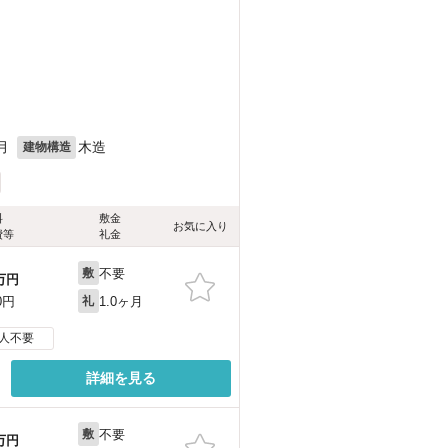
月
木造
建物構造
料
敷金
お気に入り
費等
礼金
不要
敷
万円
1.0ヶ月
0円
礼
人不要
詳細を見る
不要
敷
万円