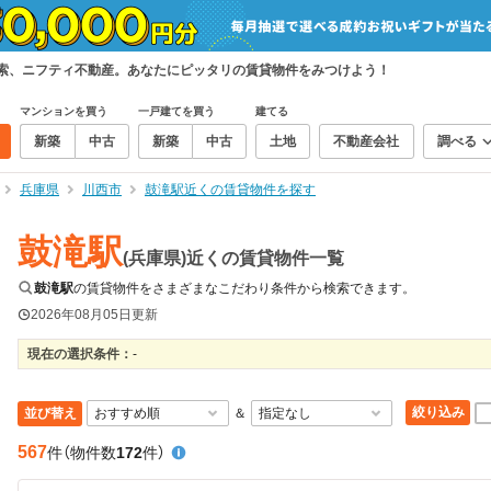
検索、ニフティ不動産。あなたにピッタリの賃貸物件をみつけよう！
マンションを買う
一戸建てを買う
建てる
新築
中古
新築
中古
土地
不動産会社
調べる
兵庫県
川西市
鼓滝駅近くの賃貸物件を探す
鼓滝駅
(兵庫県)近くの賃貸物件一覧
鼓滝駅
の賃貸物件をさまざまなこだわり条件から検索できます。
2026年08月05日
更新
現在の選択条件：
-
絞り込み
並び替え
＆
567
件
（物件数
172
件）