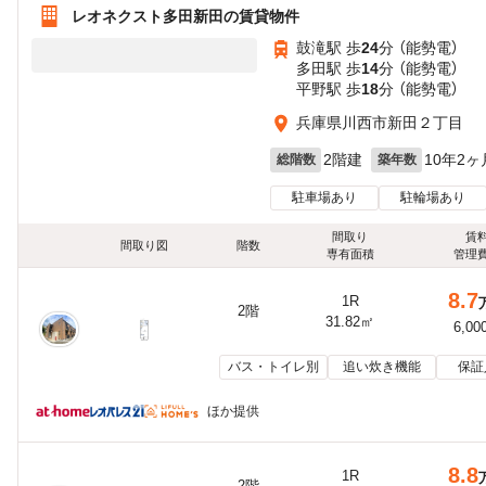
レオネクスト多田新田の賃貸物件
鼓滝駅 歩
24
分 （能勢電）
多田駅 歩
14
分 （能勢電）
平野駅 歩
18
分 （能勢電）
兵庫県川西市新田２丁目
2階建
10年2ヶ
総階数
築年数
駐車場あり
駐輪場あり
間取り
賃
間取り図
階数
専有面積
管理
8.7
1R
2階
31.82㎡
6,00
バス・トイレ別
追い炊き機能
保証
ほか提供
8.8
1R
2階