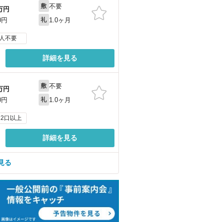
不要
敷
万円
1.0ヶ月
0円
礼
人不要
詳細を見る
不要
敷
万円
1.0ヶ月
0円
礼
2口以上
詳細を見る
見る