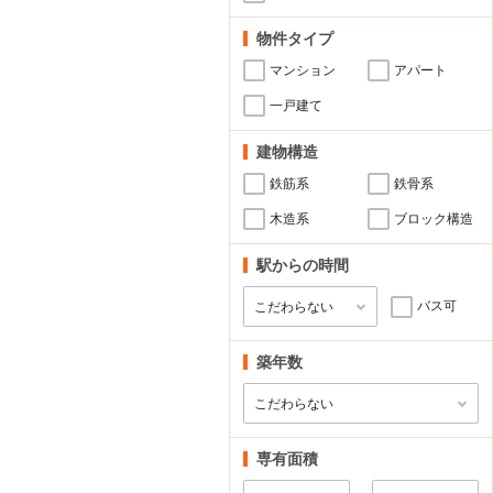
物件タイプ
マンション
アパート
一戸建て
建物構造
鉄筋系
鉄骨系
木造系
ブロック構造
駅からの時間
バス可
築年数
専有面積