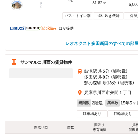
31.82㎡
6,00
バス・トイレ別
追い炊き機能
保証
ほか提供
レオネクスト多田新田のすべての部
サンマルコ川西の賃貸物件
鼓滝駅 歩
5
分 （能勢電）
多田駅 歩
8
分 （能勢電）
鶯の森駅 歩
13
分 （能勢電）
兵庫県川西市矢問１丁目
2階建
15年5ヶ
総階数
築年数
駐車場あり
駐輪場あり
間取り
賃
間取り図
階数
専有面積
管理