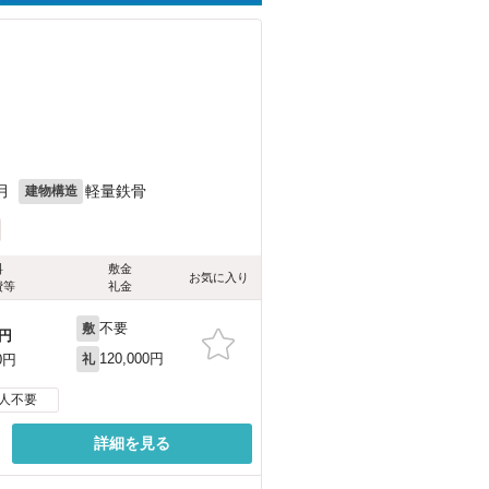
月
軽量鉄骨
建物構造
料
敷金
お気に入り
費等
礼金
不要
敷
円
120,000円
0円
礼
人不要
詳細を見る