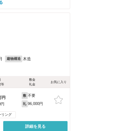
る
月
木造
建物構造
料
敷金
お気に入り
費等
礼金
不要
敷
万円
96,000円
0円
礼
ーリング
詳細を見る