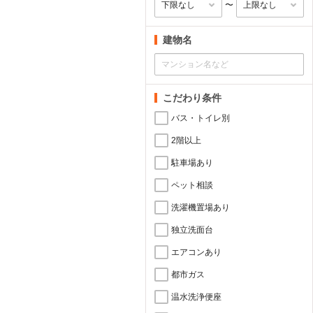
〜
建物名
こだわり条件
バス・トイレ別
2階以上
駐車場あり
ペット相談
洗濯機置場あり
独立洗面台
エアコンあり
都市ガス
温水洗浄便座