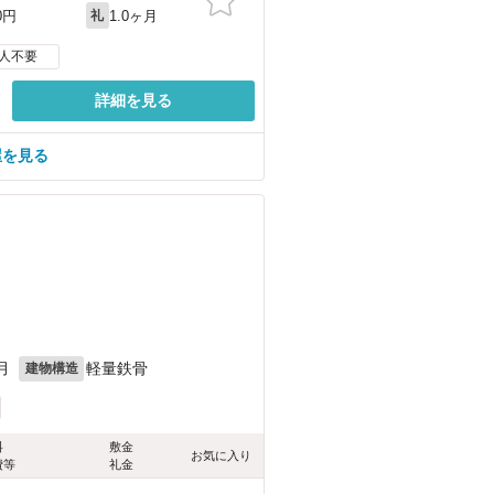
1.0ヶ月
0円
礼
人不要
詳細を見る
屋を見る
月
軽量鉄骨
建物構造
料
敷金
お気に入り
費等
礼金