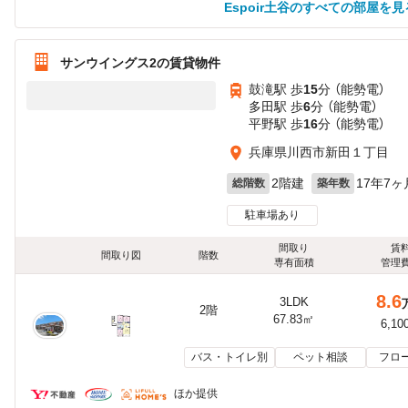
Espoir土谷のすべての部屋を見
サンウイングス2の賃貸物件
鼓滝駅 歩
15
分 （能勢電）
多田駅 歩
6
分 （能勢電）
平野駅 歩
16
分 （能勢電）
兵庫県川西市新田１丁目
2階建
17年7ヶ
総階数
築年数
駐車場あり
間取り
賃
間取り図
階数
専有面積
管理
8.6
3LDK
2階
67.83㎡
6,10
バス・トイレ別
ペット相談
フロ
ほか提供