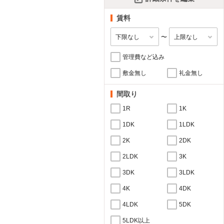
賃料
〜
管理費など込み
敷金無し
礼金無し
間取り
1R
1K
1DK
1LDK
2K
2DK
2LDK
3K
3DK
3LDK
4K
4DK
4LDK
5DK
5LDK以上