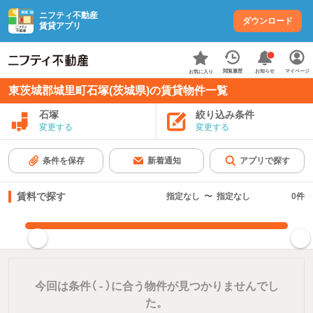
ニフティ不動産
ダウンロード
賃貸アプリ
お知らせ
閲覧履歴
マイページ
お気に入り
東茨城郡城里町石塚(茨城県)の賃貸物件一覧
石塚
絞り込み条件
変更する
変更する
条件を保存
新着通知
アプリで探す
賃料で探す
指定なし
〜
指定なし
0
件
指定した賃料で絞り込む
今回は条件（
-
）に合う物件が見つかりませんでし
た。