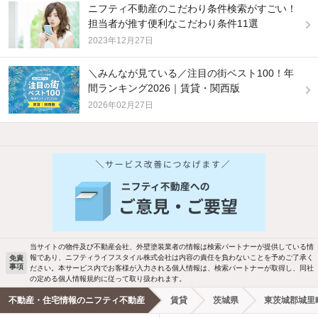
ニフティ不動産のこだわり条件検索がすごい！
担当者が推す便利なこだわり条件11選
2023年12月27日
＼みんなが見ている／注目の街ベスト100！年
間ランキング2026｜賃貸・関西版
2026年02月27日
他の人はこんな条件で絞り込んでいます！
人気のこだわり条件
バス・トイレ別
2階以上
駐車場あり
ペット相談
当サイトの物件及び不動産会社、外壁塗装業者の情報は検索パートナーが提供している情
報であり、ニフティライフスタイル株式会社は内容の責任を負わないことを予めご了承く
免責
洗濯機置場あり
独立洗面台
事項
ださい。本サービス内でお客様が入力される個人情報は、検索パートナーが取得し、同社
の定める個人情報規約に従って取り扱われます。
エアコンあり
都市ガス
不動産・住宅情報のニフティ不動産
賃貸
茨城県
東茨城郡城里