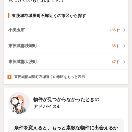
見つかるかもしれません！
東茨城郡城里町石塚近くの市区から探す
小美玉市
285
件
東茨城郡茨城町
85
件
東茨城郡大洗町
47
件
東茨城郡城里町石塚近くの市区をもっと表示
那珂郡東海村
久慈郡大子町
稲敷郡美浦村
229
7
48
件
件
件
物件が見つからなかったときの
アドバイス4
条件を変えると、もっと素敵な物件に出会えるか