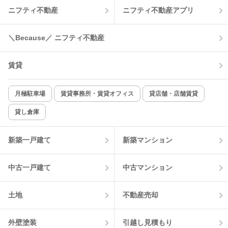
ニフティ不動産
ニフティ不動産アプリ
温水洗浄便座
オートロック
コンロ2口以上
追焚き機能
＼Because／ ニフティ不動産
TV付インターホン
角部屋
賃貸
新着のみ
インターネット無料
月極駐車場
賃貸事務所・賃貸オフィス
貸店舗・店舗賃貸
貸し倉庫
該当件数:
物件一覧に反映
0
件
新築一戸建て
新築マンション
中古一戸建て
中古マンション
土地
不動産売却
外壁塗装
引越し見積もり