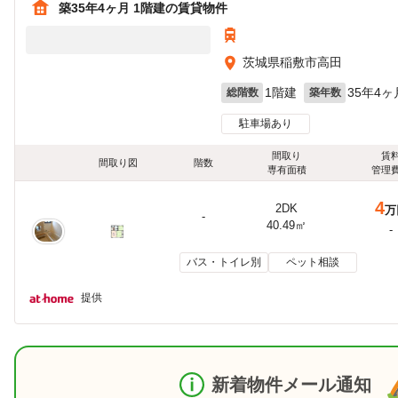
築35年4ヶ月 1階建の賃貸物件
茨城県稲敷市高田
1階建
35年4ヶ
総階数
築年数
駐車場あり
間取り
賃
間取り図
階数
専有面積
管理
4
2DK
万
-
40.49㎡
-
バス・トイレ別
ペット相談
提供
新着物件メール通知