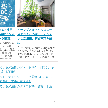
いる／注目
ベランダとは？バルコニー
！年間ランキ
やテラスとの違い、オシャ
貸・関東版
レな活用術、禁止事項を解
説
目の街ランキ
ト100発
「ベランダって、物干し目的以外で
産」ではお部屋
どんな使い方があるの？」 「ベラン
を独自に集
ダとバルコニーとテラスって、何
リアで最も検
が違うの？」 「せっかくのスペース
注目の街をラ
だからベランダを上手に活用した
めました。
い」 物件を探している時、陽当た
りを重視している方は多いです
ている／注目の街ベスト100！年間ランキ
が、意外とみんな「ベランダ」につ
賃貸・関西版
いては詳しく知らないのではない
でしょうか。
ット・デメリットって？同棲した方がいい
先輩のリアルな声を紹介
ている／注目の街ベスト30｜賃貸・千葉