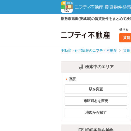
稲敷市高田(茨城県)の賃貸物件をまとめて
借りる
賃貸
不動産・住宅情報のニフティ不動産
賃貸
検索中のエリア
高田
駅を変更
市区町村を変更
地図から探す
詳細条件を編集