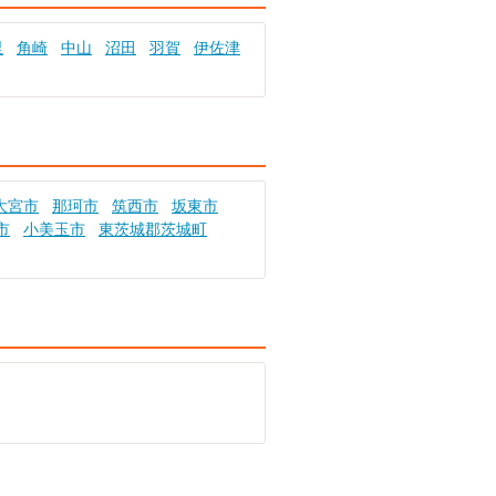
里
角崎
中山
沼田
羽賀
伊佐津
大宮市
那珂市
筑西市
坂東市
市
小美玉市
東茨城郡茨城町