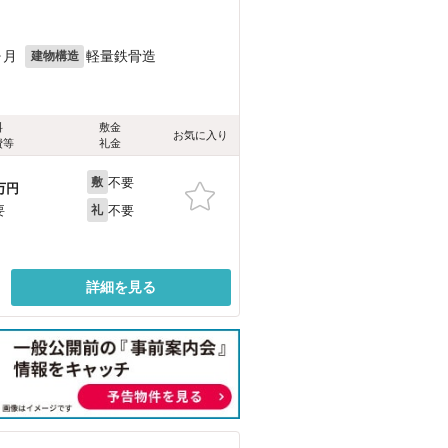
ヶ月
軽量鉄骨造
建物構造
料
敷金
お気に入り
費等
礼金
不要
敷
万円
不要
要
礼
詳細を見る