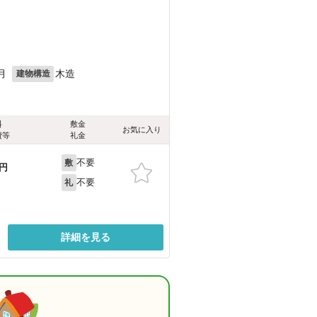
月
木造
建物構造
料
敷金
お気に入り
費等
礼金
不要
敷
円
不要
礼
詳細を見る