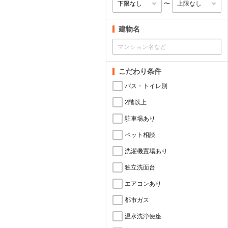
〜
建物名
こだわり条件
バス・トイレ別
2階以上
駐車場あり
ペット相談
洗濯機置場あり
独立洗面台
エアコンあり
都市ガス
温水洗浄便座