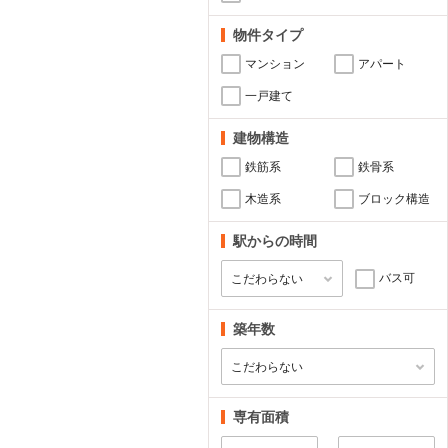
物件タイプ
マンション
アパート
一戸建て
建物構造
鉄筋系
鉄骨系
木造系
ブロック構造
駅からの時間
バス可
築年数
専有面積