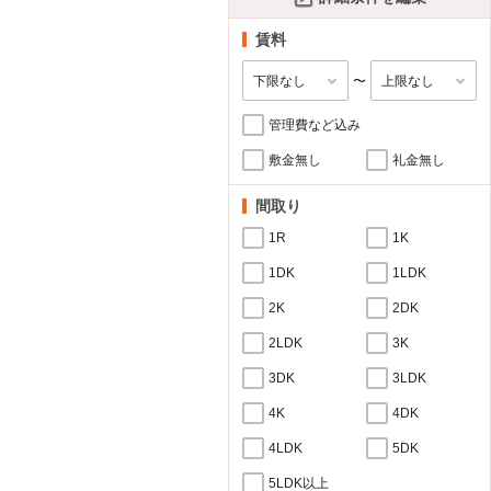
賃料
〜
管理費など込み
敷金無し
礼金無し
間取り
1R
1K
1DK
1LDK
2K
2DK
2LDK
3K
3DK
3LDK
4K
4DK
4LDK
5DK
5LDK以上