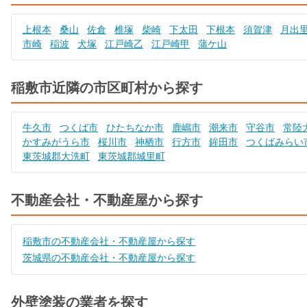
上根本
桑山
佐倉
椎塚
柴崎
下太田
下根本
須賀津
月出
市崎
稲波
犬塚
江戸崎乙
江戸崎甲
蒲ケ山
稲敷市近隣の市区町村から探す
牛久市
つくば市
ひたちなか市
鹿嶋市
潮来市
守谷市
常陸
かすみがうら市
桜川市
神栖市
行方市
鉾田市
つくばみらい
東茨城郡大洗町
東茨城郡城里町
不動産会社・不動産屋から探す
稲敷市の不動産会社・不動産屋から探す
茨城県の不動産会社・不動産屋から探す
外壁塗装の業者を探す