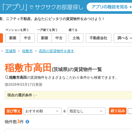
検索、ニフティ不動産。あなたにピッタリの賃貸物件をみつけよう！
マンションを買う
一戸建てを買う
建てる
新築
中古
新築
中古
土地
不動産会社
調べる
茨城県
稲敷市
高田の賃貸物件を探す
稲敷市高田
(茨城県)の賃貸物件一覧
稲敷市高田
の賃貸物件をさまざまなこだわり条件から検索できます。
2026年03月17日
更新
現在の選択条件：
-
絞り込み
並び替え
＆
3
物件数
件