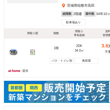
茨城県稲敷市高田
2階建
34年10
総階数
築年数
駐車場あり
間取り
賃
間取り図
階数
専有面積
管理
3.6
2DK
1階
34.0㎡
不
バス・トイレ別
角部屋
提供