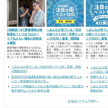
【体験談つき】家賃滞納は強
＼みんなが見ている／注目
＼みんなが見て
制退去？いつまではセー
の街ベスト100！年間ランキ
の街ベスト100
フ？払えない場合の対処法
ング2026｜賃貸・関西版
ング2023｜賃
を解説
「ニフティ不動産」では、理想の住
ニフティ不動産 注
まい探しに役立つデータを独自に
ング拡大版！東西ベス
家賃滞納で強制退去となるのは、
集計・調査しています。 今回は、
表！ 「ニフティ不動
家賃の滞納が長期化（半年以上な
関西エリアで最も検索・閲覧され
探しに役立つデータ
ど）した場合です。「家賃滞納を１
た注目の街ベスト100を、間取り
計・調査！ 関東エ
度した＝すぐに裁判や強制退去」に
別の平均家賃や掲載物件情報数と
索・閲覧されている
はならないので、まずは安心して
ともに発表します！
ンキング形式でまと
ください。ただし、家賃滞納をす
れば「延滞損害金」が発生し、賃貸
＼みんなが見ている／注目の街ベスト30｜賃貸・神奈
＼みんなが見
借契約の内容によっては「取り立て
川県版2024
ング2023｜
が厳しい」「今後の生活に影響する」
ケースもあります。
【2024年10月版】家賃相場が安い東京の地域や駅ランキ
同棲するメリ
ング～格安物件の見分け方～
カップルは？
ニフティ不動産のこだわり条件検索がすごい！担当者が
＼みんなが見
推す便利なこだわり条件11選
県版2024
お悩みコラムTOPへ