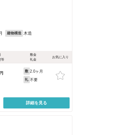
月
木造
建物構造
料
敷金
お気に入り
費等
礼金
2.0ヶ月
敷
円
不要
礼
詳細を見る