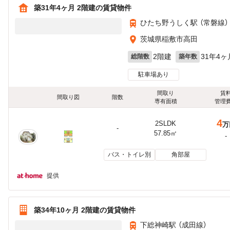
築31年4ヶ月 2階建の賃貸物件
ひたち野うしく駅 （常磐線）
茨城県稲敷市高田
2階建
31年4ヶ
総階数
築年数
駐車場あり
間取り
賃
間取り図
階数
専有面積
管理
4
2SLDK
万
-
57.85㎡
-
バス・トイレ別
角部屋
提供
築34年10ヶ月 2階建の賃貸物件
下総神崎駅 （成田線）