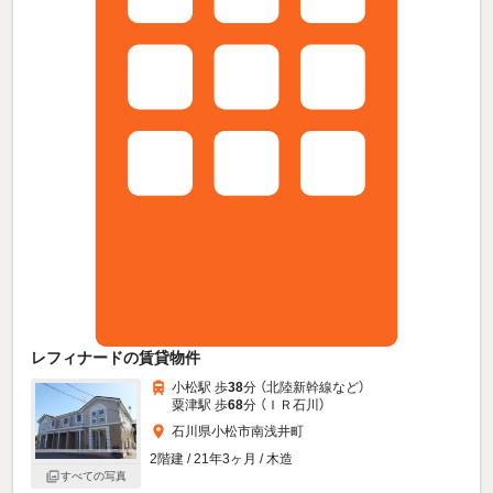
レフィナードの賃貸物件
小松駅 歩
38
分 （北陸新幹線
など
）
粟津駅 歩
68
分 （ＩＲ石川）
石川県小松市南浅井町
2階建 / 21年3ヶ月 / 木造
すべての写真