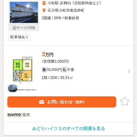
小松駅 歩
35
分 （北陸新幹線
など
）
石川県小松市南浅井町
2階建 / 39年 / 軽量鉄骨
すべての写真
駐車場あり
3
万円
（管理費2,000円）
30,000円
不要
敷
礼
1階 / 2DK / 35.51㎡
お問い合わせ
（無料）
提供
みどりハイツ２のすべての部屋を見る