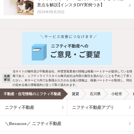
意点を解説【インスタDIY実例つき】
2024年09月26日
他の人はこんな条件で絞り込んでいます！
人気のこだわり条件
バス・トイレ別
2階以上
駐車場あり
ペット相談
当サイトの物件及び不動産会社、外壁塗装業者の情報は検索パートナーが提供している情
報であり、ニフティライフスタイル株式会社は内容の責任を負わないことを予めご了承く
免責
事項
ださい。本サービス内でお客様が入力される個人情報は、検索パートナーが取得し、同社
洗濯機置場あり
独立洗面台
の定める個人情報規約に従って取り扱われます。
不動産・住宅情報のニフティ不動産
賃貸
石川県
小松市
エアコンあり
都市ガス
ニフティ不動産
ニフティ不動産アプリ
温水洗浄便座
オートロック
＼Because／ ニフティ不動産
コンロ2口以上
追焚き機能