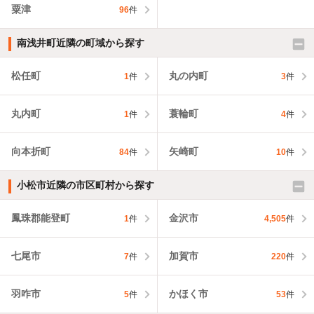
粟津
96
件
南浅井町近隣の町域から探す
松任町
丸の内町
1
件
3
件
丸内町
蓑輪町
1
件
4
件
向本折町
矢崎町
84
件
10
件
小松市近隣の市区町村から探す
鳳珠郡能登町
金沢市
1
件
4,505
件
七尾市
加賀市
7
件
220
件
羽咋市
かほく市
5
件
53
件