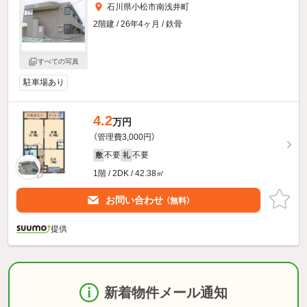
石川県小松市南浅井町
2階建 / 26年4ヶ月 / 鉄骨
すべての写真
駐車場あり
4.2
万円
（管理費3,000円）
不要
不要
敷
礼
1階 / 2DK / 42.38㎡
お問い合わせ
（無料）
提供
新着物件メール通知