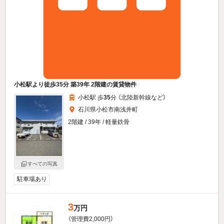
小松駅より徒歩35分 築39年 2階建の賃貸物件
小松駅 歩
35
分 （北陸新幹線
など
）
石川県小松市南浅井町
2階建 / 39年 / 軽量鉄骨
すべての写真
駐車場あり
3
万円
（管理費2,000円）