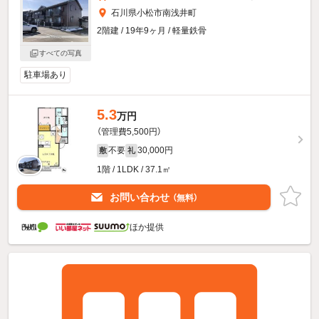
石川県小松市南浅井町
2階建 / 19年9ヶ月 / 軽量鉄骨
すべての写真
駐車場あり
5.3
万円
（管理費5,500円）
不要
30,000円
敷
礼
1階 / 1LDK / 37.1㎡
お問い合わせ
（無料）
ほか提供