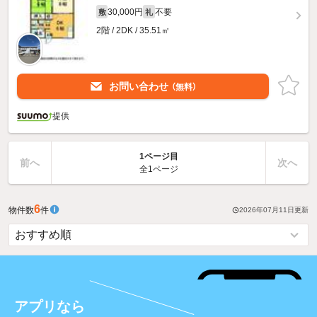
30,000円
不要
敷
礼
2階 / 2DK / 35.51㎡
お問い合わせ
（無料）
提供
1ページ目
前へ
次へ
全1ページ
6
物件数
件
2026年07月11日
更新
アプリなら