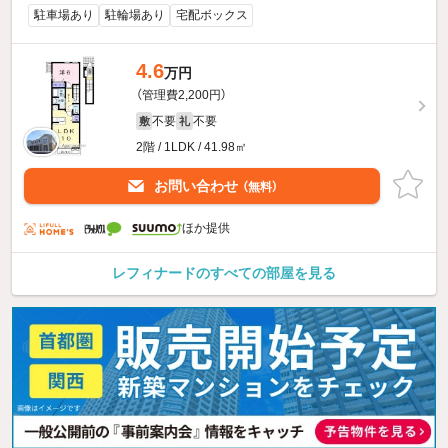
駐車場あり
駐輪場あり
宅配ボックス
4.6
万円
（管理費2,200円）
不要
不要
敷
礼
2階 / 1LDK / 41.98㎡
お問い合わせ
（無料）
ほか提供
レフィナードのすべての部屋を見る