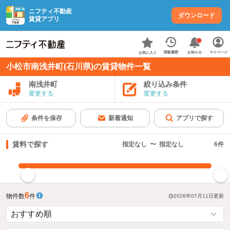
ニフティ不動産
ダウンロード
賃貸アプリ
お知らせ
閲覧履歴
マイページ
お気に入り
小松市南浅井町(石川県)の賃貸物件一覧
南浅井町
絞り込み条件
変更する
変更する
条件を保存
新着通知
アプリで探す
賃料で探す
指定なし
〜
指定なし
6
件
指定した賃料で絞り込む
6
物件数
件
2026年07月11日
更新