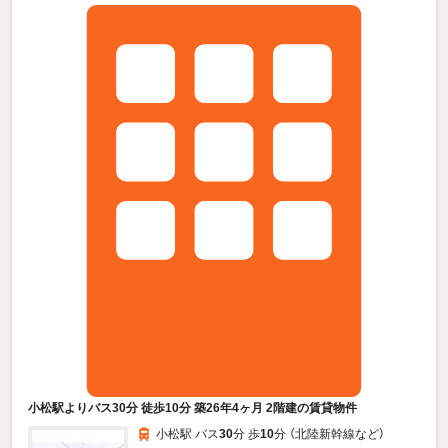
小松駅よりバス30分 徒歩10分 築26年4ヶ月 2階建の賃貸物件
小松駅 バス
30
分 歩
10
分 （北陸新幹線
など
）