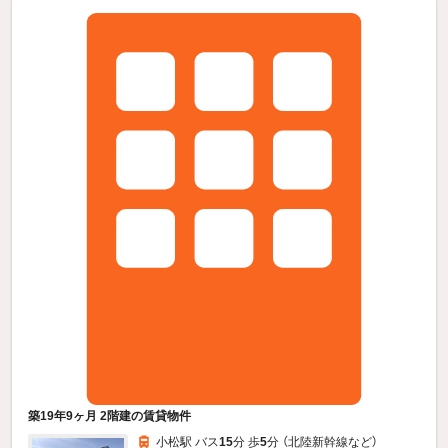
築19年9ヶ月 2階建の賃貸物件
小松駅 バス
15
分 歩
5
分 （北陸新幹線
など
）