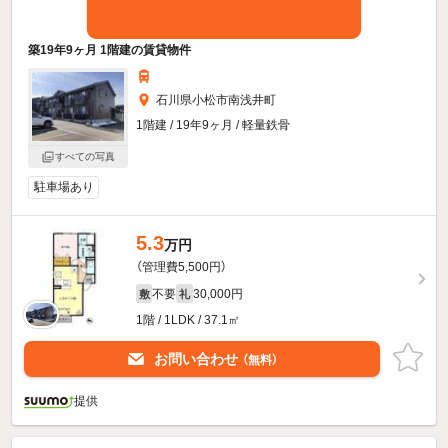
築19年9ヶ月 1階建の賃貸物件
石川県小松市南浅井町
1階建 / 19年9ヶ月 / 軽量鉄骨
すべての写真
駐車場あり
5.3
万円
（管理費5,500円）
不要
30,000円
敷
礼
1階 / 1LDK / 37.1㎡
お問い合わせ
（無料）
提供