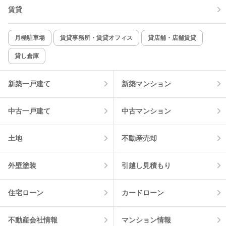
賃貸
TV付インターホン
角部屋
新着のみ
インターネット無料
月極駐車場
賃貸事務所・賃貸オフィス
貸店舗・店舗賃貸
貸し倉庫
該当件数:
物件一覧に反映
6
件
新築一戸建て
新築マンション
中古一戸建て
中古マンション
土地
不動産売却
外壁塗装
引越し見積もり
住宅ローン
カードローン
不動産会社情報
マンション情報