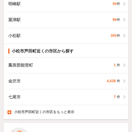
明峰駅
50
件
粟津駅
99
件
小松駅
305
件
小松市芦田町近くの市区から探す
鳳珠郡能登町
1
件
金沢市
4,438
件
七尾市
7
件
小松市芦田町近くの市区をもっと表示
加賀市
羽咋市
かほく市
220
5
件
54
件
件