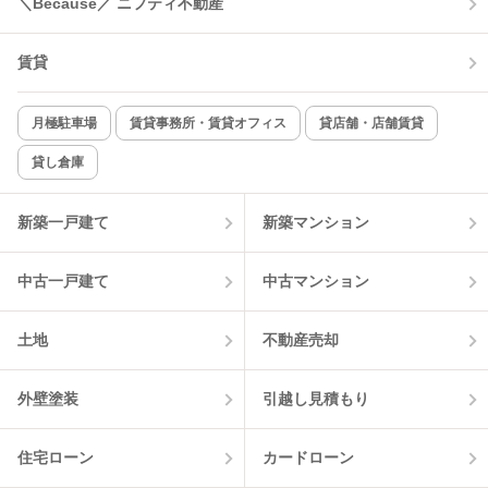
＼Because／ ニフティ不動産
TV付インターホン
角部屋
賃貸
新着のみ
インターネット無料
月極駐車場
賃貸事務所・賃貸オフィス
貸店舗・店舗賃貸
貸し倉庫
該当件数:
物件一覧に反映
0
件
新築一戸建て
新築マンション
中古一戸建て
中古マンション
土地
不動産売却
外壁塗装
引越し見積もり
住宅ローン
カードローン