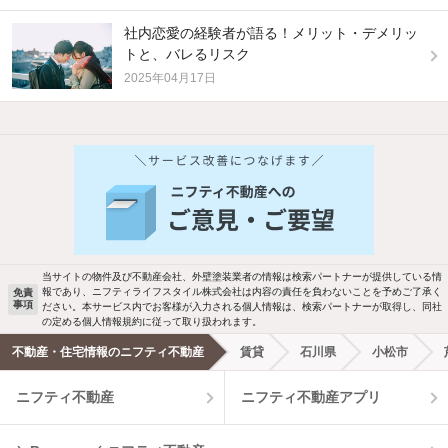
社内恋愛の経験者が語る！メリット・デメリッ
トと、バレるリスク
2025年04月17日
他の人はこんな条件で絞り込んでいます！
人気のこだわり条件
バス・トイレ別
2階以上
駐車場あり
ペット相談
当サイトの物件及び不動産会社、外壁塗装業者の情報は検索パートナーが提供している情
報であり、ニフティライフスタイル株式会社は内容の責任を負わないことを予めご了承く
免責
洗濯機置場あり
独立洗面台
事項
ださい。本サービス内でお客様が入力される個人情報は、検索パートナーが取得し、同社
の定める個人情報規約に従って取り扱われます。
エアコンあり
都市ガス
不動産・住宅情報のニフティ不動産
賃貸
石川県
小松市
ニフティ不動産
ニフティ不動産アプリ
温水洗浄便座
オートロック
コンロ2口以上
追焚き機能