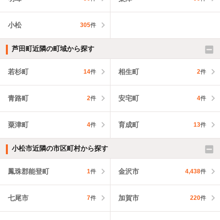
小松
305
件
芦田町近隣の町域から探す
若杉町
相生町
14
件
2
件
青路町
安宅町
2
件
4
件
粟津町
育成町
4
件
13
件
小松市近隣の市区町村から探す
鳳珠郡能登町
金沢市
1
件
4,438
件
七尾市
加賀市
7
件
220
件