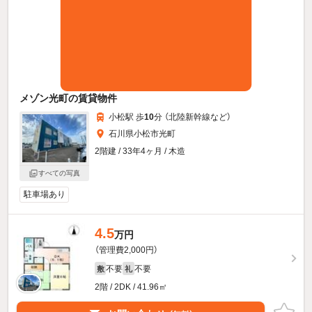
メゾン光町の賃貸物件
小松駅 歩
10
分 （北陸新幹線
など
）
石川県小松市光町
2階建 / 33年4ヶ月 / 木造
すべての写真
駐車場あり
4.5
万円
（管理費2,000円）
不要
不要
敷
礼
2階 / 2DK / 41.96㎡