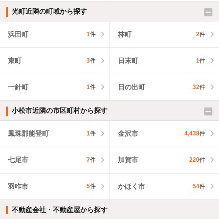
光町近隣の町域から探す
浜田町
林町
1
件
2
件
東町
日末町
3
件
1
件
一針町
日の出町
1
件
32
件
小松市近隣の市区町村から探す
鳳珠郡能登町
金沢市
1
件
4,438
件
七尾市
加賀市
7
件
220
件
羽咋市
かほく市
5
件
54
件
不動産会社・不動産屋から探す