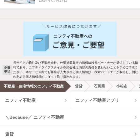
2024年05月27日
他の人はこんな条件で絞り込んでいます！
人気のこだわり条件
バス・トイレ別
2階以上
駐車場あり
ペット相談
当サイトの物件及び不動産会社、外壁塗装業者の情報は検索パートナーが提供している情
報であり、ニフティライフスタイル株式会社は内容の責任を負わないことを予めご了承く
免責
洗濯機置場あり
独立洗面台
事項
ださい。本サービス内でお客様が入力される個人情報は、検索パートナーが取得し、同社
の定める個人情報規約に従って取り扱われます。
エアコンあり
都市ガス
不動産・住宅情報のニフティ不動産
賃貸
石川県
小松市
ニフティ不動産
ニフティ不動産アプリ
温水洗浄便座
オートロック
コンロ2口以上
追焚き機能
＼Because／ ニフティ不動産
TV付インターホン
角部屋
賃貸