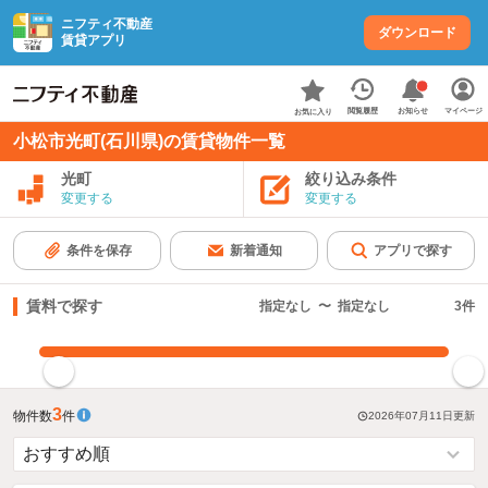
ニフティ不動産
ダウンロード
賃貸アプリ
お知らせ
閲覧履歴
マイページ
お気に入り
小松市光町(石川県)の賃貸物件一覧
光町
絞り込み条件
変更する
変更する
条件を保存
新着通知
アプリで探す
賃料で探す
指定なし
〜
指定なし
3
件
指定した賃料で絞り込む
3
物件数
件
2026年07月11日
更新