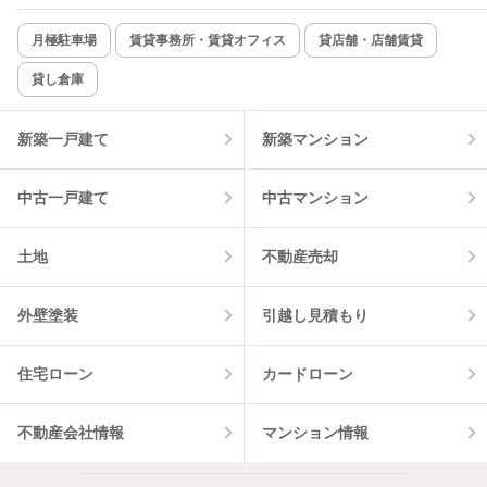
新着のみ
インターネット無料
月極駐車場
賃貸事務所・賃貸オフィス
貸店舗・店舗賃貸
貸し倉庫
該当件数:
物件一覧に反映
3
件
新築一戸建て
新築マンション
中古一戸建て
中古マンション
土地
不動産売却
外壁塗装
引越し見積もり
住宅ローン
カードローン
不動産会社情報
マンション情報