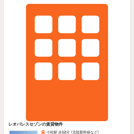
レオパレスセゾンの賃貸物件
小松駅 歩
12
分 （北陸新幹線
など
）