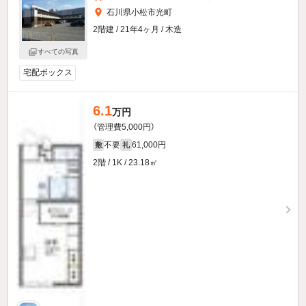
石川県小松市光町
2階建 / 21年4ヶ月 / 木造
すべての写真
宅配ボックス
6.1
万円
（管理費5,000円）
不要
61,000円
敷
礼
2階 / 1K / 23.18㎡