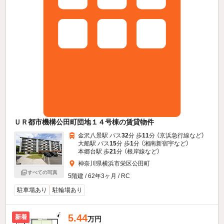
ＵＲ都市機構公田町団地１４号棟の賃貸物件
金沢八景駅 バス
32
分 歩
11
分 （京浜急行線
など
）
大船駅 バス
15
分 歩
1
分 （湘南新宿宇
など
）
本郷台駅 歩
21
分 （根岸線
など
）
神奈川県横浜市栄区公田町
すべての写真
5階建 / 62年3ヶ月 / RC
駐車場あり
駐輪場あり
5.44
新着
万円