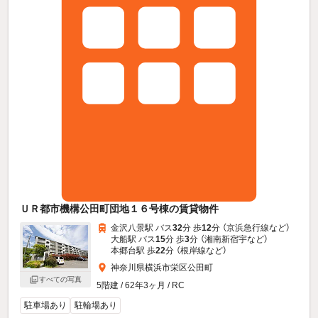
ＵＲ都市機構公田町団地１６号棟の賃貸物件
金沢八景駅 バス
32
分 歩
12
分 （京浜急行線
など
）
大船駅 バス
15
分 歩
3
分 （湘南新宿宇
など
）
本郷台駅 歩
22
分 （根岸線
など
）
神奈川県横浜市栄区公田町
すべての写真
5階建 / 62年3ヶ月 / RC
駐車場あり
駐輪場あり