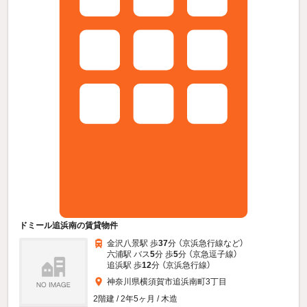
ドミール追浜南の賃貸物件
金沢八景駅 歩
37
分 （京浜急行線
など
）
六浦駅 バス
5
分 歩
5
分 （京急逗子線）
追浜駅 歩
12
分 （京浜急行線）
神奈川県横須賀市追浜南町3丁目
2階建 / 2年5ヶ月 / 木造