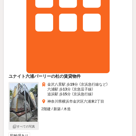
ユナイト六浦パーリーの杜の賃貸物件
金沢八景駅 歩
19
分 （京浜急行線
など
）
六浦駅 歩
13
分 （京急逗子線）
追浜駅 歩
15
分 （京浜急行線）
神奈川県横浜市金沢区六浦東2丁目
2階建 / 新築 / 木造
すべての写真
駐輪場あり