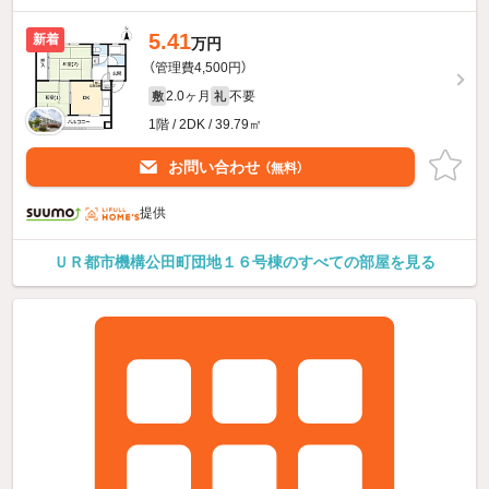
5.41
新着
万円
（管理費4,500円）
2.0ヶ月
不要
敷
礼
1階 / 2DK / 39.79㎡
お問い合わせ
（無料）
提供
ＵＲ都市機構公田町団地１６号棟のすべての部屋を見る