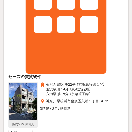
セーズの賃貸物件
金沢八景駅 歩
11
分 （京浜急行線
など
）
追浜駅 歩
14
分 （京浜急行線）
六浦駅 歩
15
分 （京急逗子線）
神奈川県横浜市金沢区六浦１丁目14-26
3階建 / 3年 / 鉄骨造
すべての写真