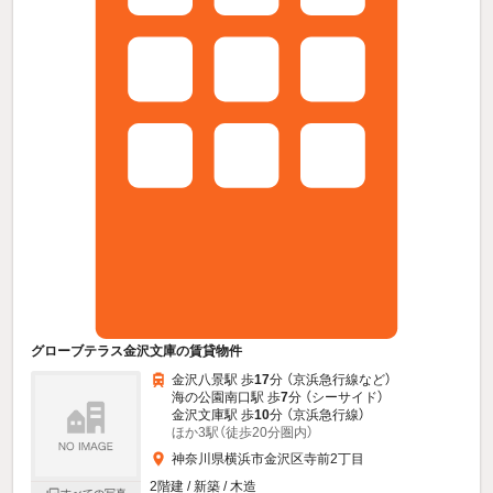
グローブテラス金沢文庫の賃貸物件
金沢八景駅 歩
17
分 （京浜急行線
など
）
海の公園南口駅 歩
7
分 （シーサイド）
金沢文庫駅 歩
10
分 （京浜急行線）
ほか3駅（徒歩20分圏内）
神奈川県横浜市金沢区寺前2丁目
2階建 / 新築 / 木造