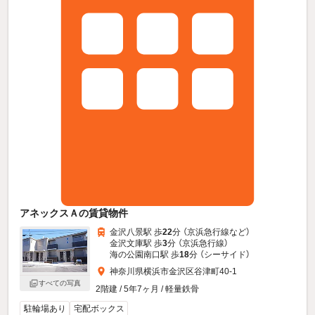
アネックスＡの賃貸物件
金沢八景駅 歩
22
分 （京浜急行線
など
）
金沢文庫駅 歩
3
分 （京浜急行線）
海の公園南口駅 歩
18
分 （シーサイド）
神奈川県横浜市金沢区谷津町40-1
すべての写真
2階建 / 5年7ヶ月 / 軽量鉄骨
駐輪場あり
宅配ボックス