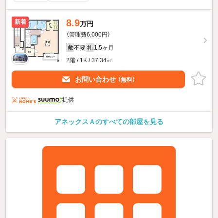
8.9
新着
万円
（管理費6,000円）
不要
1.5ヶ月
敷
礼
2階 / 1K / 37.34㎡
お問い合わせ
（無料）
提供
アネックスＡのすべての部屋を見る