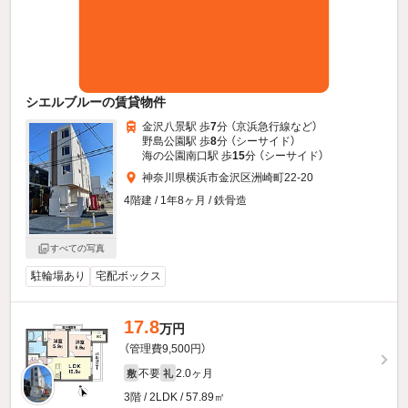
シエルブルーの賃貸物件
金沢八景駅 歩
7
分 （京浜急行線
など
）
野島公園駅 歩
8
分 （シーサイド）
海の公園南口駅 歩
15
分 （シーサイド）
神奈川県横浜市金沢区洲崎町22-20
4階建 / 1年8ヶ月 / 鉄骨造
すべての写真
駐輪場あり
宅配ボックス
17.8
万円
（管理費9,500円）
不要
2.0ヶ月
敷
礼
3階 / 2LDK / 57.89㎡