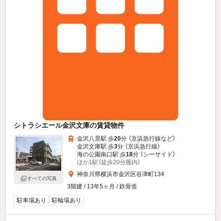
シトラシエール金沢文庫の賃貸物件
金沢八景駅 歩
20
分 （京浜急行線
など
）
金沢文庫駅 歩
3
分 （京浜急行線）
海の公園南口駅 歩
18
分 （シーサイド）
ほか1駅（徒歩20分圏内）
神奈川県横浜市金沢区谷津町134
すべての写真
3階建 / 13年5ヶ月 / 鉄骨造
駐車場あり
駐輪場あり