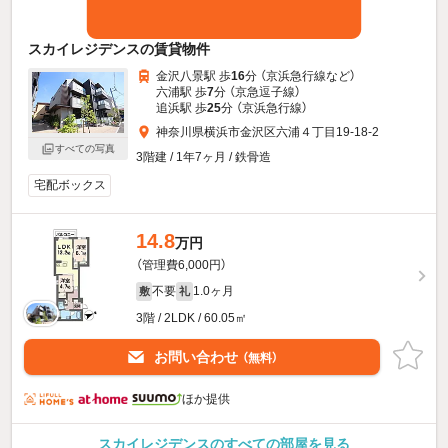
スカイレジデンスの賃貸物件
金沢八景駅 歩
16
分 （京浜急行線
など
）
六浦駅 歩
7
分 （京急逗子線）
追浜駅 歩
25
分 （京浜急行線）
神奈川県横浜市金沢区六浦４丁目19-18-2
すべての写真
3階建 / 1年7ヶ月 / 鉄骨造
宅配ボックス
14.8
万円
（管理費6,000円）
不要
1.0ヶ月
敷
礼
3階 / 2LDK / 60.05㎡
お問い合わせ
（無料）
ほか提供
スカイレジデンスのすべての部屋を見る