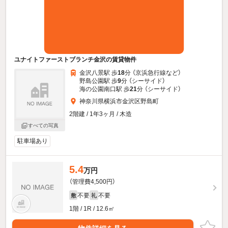
ユナイトファーストブランチ金沢の賃貸物件
金沢八景駅 歩
18
分 （京浜急行線
など
）
野島公園駅 歩
9
分 （シーサイド）
海の公園南口駅 歩
21
分 （シーサイド）
神奈川県横浜市金沢区野島町
2階建 / 1年3ヶ月 / 木造
すべての写真
駐車場あり
5.4
万円
（管理費4,500円）
不要
不要
敷
礼
1階 / 1R / 12.6㎡