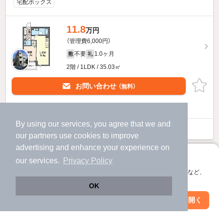
宅配ボックス
11.8
万円
（管理費6,000円）
不要
1.0ヶ月
敷
礼
2階 / 1LDK / 35.03㎡
お問い合わせ
（無料）
提供
By using our services, you agree that we and
セーズのすべての部屋を見る
our
partners
use cookies to improve
advertising and enhance your experience on
アプリに切り替えて、サクサクお部屋探し
our services.
Privacy Policy
会員登録なしですぐ使える。マップ検索やお気に入り保存など、
アプリ限定の便利な機能が使えます！
OK
Web版で続行
アプリを開く
駅・沿線を変更
絞り込み条件を変更