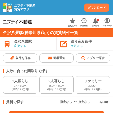
ニフティ不動産
ダウンロード
賃貸アプリ
お知らせ
閲覧履歴
マイページ
お気に入り
金沢八景駅(神奈川県)近くの賃貸物件一覧
金沢八景駅
絞り込み条件
変更する
変更する
条件を保存
新着通知
アプリで探す
人数に合った間取りで探す
1人暮らし
2人暮らし
ファミリー
1R～1LDK
1LDK～3LDK
2LDK～
（平均5.83万円）
（平均10.24万円）
（平均12.6万円）
賃料で探す
指定なし
〜
指定なし
1,118
件