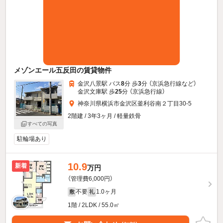
メゾンエール五反田の賃貸物件
金沢八景駅 バス
8
分 歩
3
分 （京浜急行線
など
）
金沢文庫駅 歩
25
分 （京浜急行線）
神奈川県横浜市金沢区釜利谷南２丁目30-5
2階建 / 3年3ヶ月 / 軽量鉄骨
すべての写真
駐輪場あり
10.9
新着
万円
（管理費6,000円）
不要
1.0ヶ月
敷
礼
1階 / 2LDK / 55.0㎡