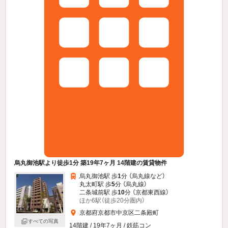
烏丸御池駅より徒歩1分 築19年7ヶ月 14階建の賃貸物件
烏丸御池駅 歩
1
分 （烏丸線
など
）
丸太町駅 歩
5
分 （烏丸線）
二条城前駅 歩
10
分 （京都東西線）
ほか6駅（徒歩20分圏内）
京都府京都市中京区二条殿町
すべての写真
14階建 / 19年7ヶ月 / 鉄筋コン