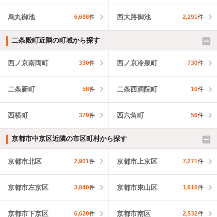
烏丸御池
西大路御池
6,698
件
2,291
件
二条殿町近隣の町域から探す
西ノ京南両町
西ノ京冷泉町
330
件
730
件
二条新町
二条西洞院町
58
件
10
件
西横町
西六角町
379
件
56
件
京都市中京区近隣の市区町村から探す
京都市北区
京都市上京区
2,901
件
7,271
件
京都市左京区
京都市東山区
3,840
件
1,615
件
京都市下京区
京都市南区
6,620
件
2,532
件