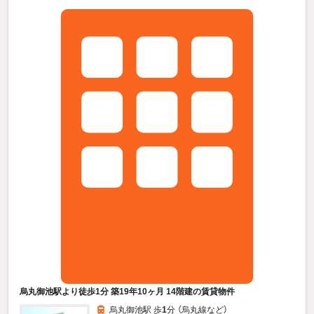
烏丸御池駅より徒歩1分 築19年10ヶ月 14階建の賃貸物件
烏丸御池駅 歩
1
分 （烏丸線
など
）