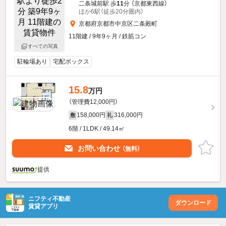
二条城前駅 歩
11
分 （京都東西線）
ほか6駅（徒歩20分圏内）
京都府京都市中京区二条殿町
11階建 / 9年9ヶ月 / 鉄筋コン
すべての写真
駐輪場あり
宅配ボックス
15.8
万円
（管理費12,000円）
158,000円
316,000円
敷
礼
6階 / 1LDK / 49.14㎡
お問い合わせ
（無料）
提供
ニフティ不動産
ダウンロード
賃貸アプリ