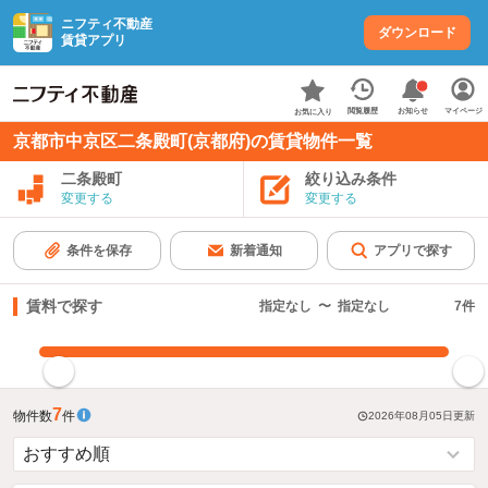
ニフティ不動産
ダウンロード
賃貸アプリ
お知らせ
閲覧履歴
マイページ
お気に入り
京都市中京区二条殿町(京都府)の賃貸物件一覧
二条殿町
絞り込み条件
変更する
変更する
条件を保存
新着通知
アプリで探す
賃料で探す
指定なし
〜
指定なし
7
件
指定した賃料で絞り込む
7
物件数
件
2026年08月05日
更新