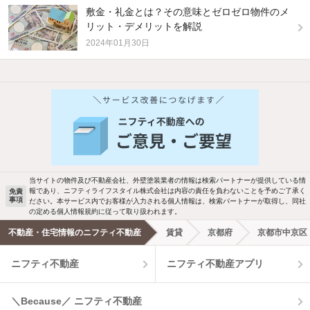
敷金・礼金とは？その意味とゼロゼロ物件のメ
リット・デメリットを解説
2024年01月30日
他の人はこんな条件で絞り込んでいます！
人気のこだわり条件
バス・トイレ別
2階以上
駐車場あり
ペット相談
当サイトの物件及び不動産会社、外壁塗装業者の情報は検索パートナーが提供している情
報であり、ニフティライフスタイル株式会社は内容の責任を負わないことを予めご了承く
免責
事項
ださい。本サービス内でお客様が入力される個人情報は、検索パートナーが取得し、同社
洗濯機置場あり
独立洗面台
の定める個人情報規約に従って取り扱われます。
不動産・住宅情報のニフティ不動産
賃貸
京都府
京都市中京区
エアコンあり
都市ガス
ニフティ不動産
ニフティ不動産アプリ
温水洗浄便座
オートロック
＼Because／ ニフティ不動産
コンロ2口以上
追焚き機能