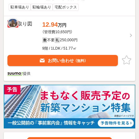
駐車場あり
駐輪場あり
宅配ボックス
12.94
新着
万円
（管理費10,650円）
不要
250,000円
敷
礼
9階 / 1LDK / 51.77㎡
お問い合わせ
（無料）
提供