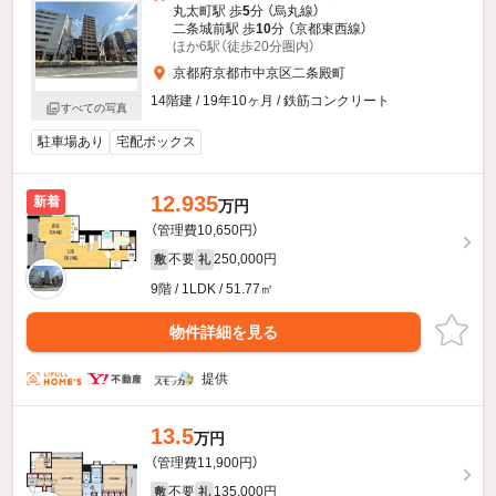
丸太町駅 歩
5
分 （烏丸線）
二条城前駅 歩
10
分 （京都東西線）
ほか6駅（徒歩20分圏内）
京都府京都市中京区二条殿町
14階建 / 19年10ヶ月 / 鉄筋コンクリート
すべての写真
駐車場あり
宅配ボックス
12.935
新着
万円
（管理費10,650円）
不要
250,000円
敷
礼
9階 / 1LDK / 51.77㎡
物件詳細を見る
提供
13.5
万円
（管理費11,900円）
不要
135,000円
敷
礼