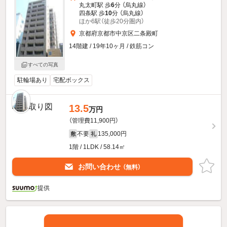
丸太町駅 歩
6
分 （烏丸線）
四条駅 歩
10
分 （烏丸線）
ほか6駅（徒歩20分圏内）
京都府京都市中京区二条殿町
14階建 / 19年10ヶ月 / 鉄筋コン
すべての写真
駐輪場あり
宅配ボックス
13.5
万円
（管理費11,900円）
不要
135,000円
敷
礼
1階 / 1LDK / 58.14㎡
お問い合わせ
（無料）
提供