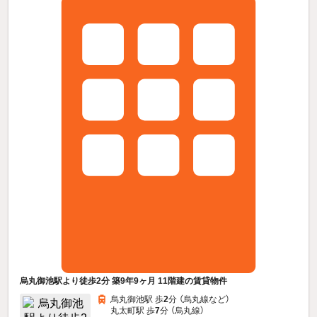
烏丸御池駅より徒歩2分 築9年9ヶ月 11階建の賃貸物件
烏丸御池駅 歩
2
分 （烏丸線
など
）
丸太町駅 歩
7
分 （烏丸線）