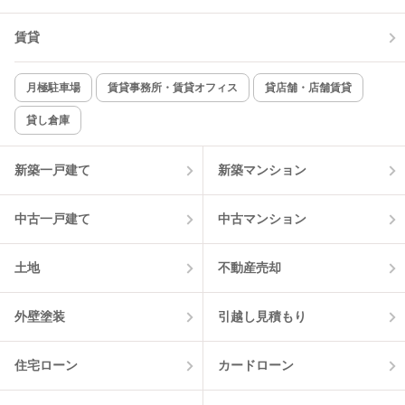
賃貸
TV付インターホン
角部屋
新着のみ
インターネット無料
月極駐車場
賃貸事務所・賃貸オフィス
貸店舗・店舗賃貸
貸し倉庫
該当件数:
物件一覧に反映
7
件
新築一戸建て
新築マンション
中古一戸建て
中古マンション
土地
不動産売却
外壁塗装
引越し見積もり
住宅ローン
カードローン