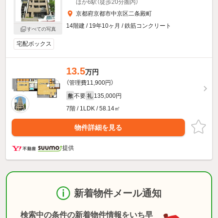
ほか6駅（徒歩20分圏内）
京都府京都市中京区二条殿町
14階建 / 19年10ヶ月 / 鉄筋コンクリート
すべての写真
宅配ボックス
13.5
万円
（管理費11,900円）
不要
135,000円
敷
礼
7階 / 1LDK / 58.14㎡
物件詳細を見る
提供
新着物件メール通知
検索中の条件の新着物件情報をいち早