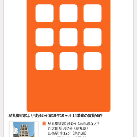
烏丸御池駅より徒歩2分 築19年10ヶ月 14階建の賃貸物件
烏丸御池駅 歩
2
分 （烏丸線
など
）
丸太町駅 歩
7
分 （烏丸線）
四条駅 歩
12
分 （烏丸線）