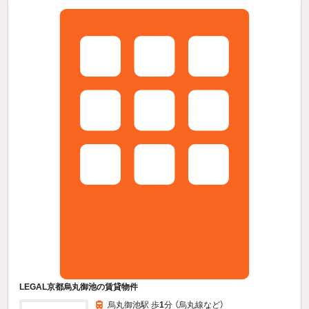
LEGAL京都烏丸御池の賃貸物件
烏丸御池駅 歩
1
分 （烏丸線
など
）