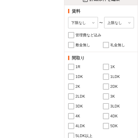
賃料
〜
管理費など込み
敷金無し
礼金無し
間取り
1R
1K
1DK
1LDK
2K
2DK
2LDK
3K
3DK
3LDK
4K
4DK
4LDK
5DK
5LDK以上