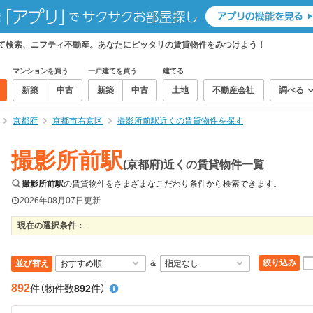
めて検索、ニフティ不動産。あなたにピッタリの賃貸物件をみつけよう！
マンションを買う
一戸建てを買う
建てる
新築
中古
新築
中古
土地
不動産会社
調べる
京都府
京都市右京区
撮影所前駅近くの賃貸物件を探す
撮影所前駅
(京都府)近くの賃貸物件一覧
撮影所前駅
の賃貸物件をさまざまなこだわり条件から検索できます。
2026年08月07日
更新
現在の選択条件：
-
絞り込み
並び替え
＆
892
件
（物件数
892
件）