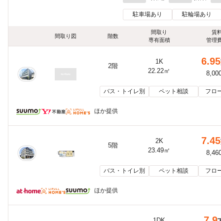
駐車場あり
駐輪場あり
間取り
賃
間取り図
階数
専有面積
管理
6.95
1K
2階
22.22㎡
8,00
バス・トイレ別
ペット相談
フロ
ほか提供
7.45
2K
5階
23.49㎡
8,46
バス・トイレ別
ペット相談
フロ
ほか提供
7.9
1DK