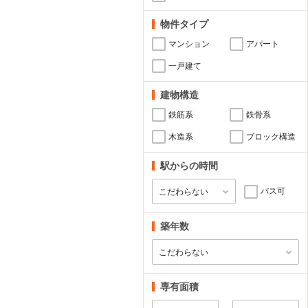
物件タイプ
マンション
アパート
一戸建て
建物構造
鉄筋系
鉄骨系
木造系
ブロック構造
駅からの時間
バス可
築年数
専有面積