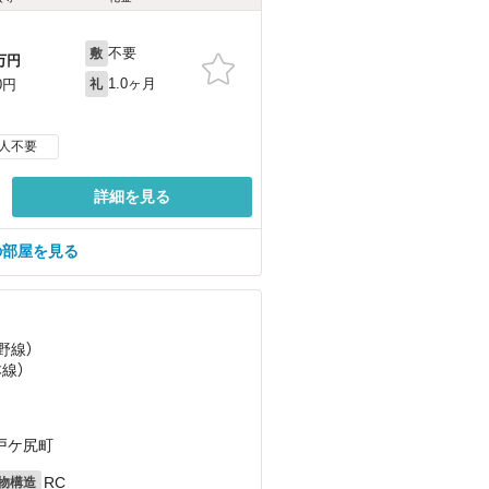
不要
敷
万円
1.0ヶ月
0円
礼
人不要
詳細を見る
の部屋を見る
野線）
本線）
戸ケ尻町
RC
物構造