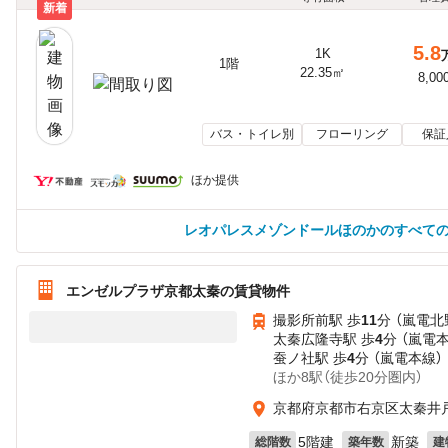
新着
5.8
1K
1階
22.35㎡
8,00
バス・トイレ別
フローリング
保証
ほか提供
レオパレスメゾンドールほのかのすべて
エンゼルプラザ京都太秦の賃貸物件
撮影所前駅 歩
11
分 （嵐電北
太秦広隆寺駅 歩
4
分 （嵐電
蚕ノ社駅 歩
4
分 （嵐電本線）
ほか8駅（徒歩20分圏内）
京都府京都市右京区太秦井
5階建
新築
総階数
築年数
建