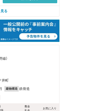
を見る
野線）
ノ井町
月
鉄骨造
建物構造
料
敷金
お気に入り
費等
礼金