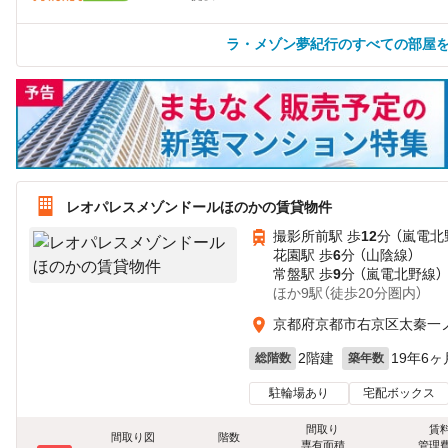
ラ・メゾン夢紀行のすべての部屋
レオパレスメゾンドールほのかの賃貸物件
撮影所前駅 歩
12
分 （嵐電北
花園駅 歩
6
分 （山陰線）
常盤駅 歩
9
分 （嵐電北野線）
ほか9駅（徒歩20分圏内）
京都府京都市右京区太秦一
2階建
19年6ヶ
総階数
築年数
駐輪場あり
宅配ボックス
間取り
賃
間取り図
階数
専有面積
管理