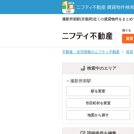
撮影所前駅(京都府)近くの賃貸物件をまと
借りる
賃貸
不動産・住宅情報のニフティ不動産
賃貸
検索中のエリア
撮影所前駅
駅を変更
市区町村を変更
地図から探す
詳細条件を編集