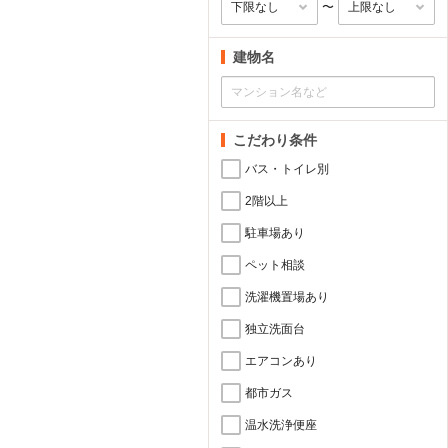
〜
建物名
こだわり条件
バス・トイレ別
2階以上
駐車場あり
ペット相談
洗濯機置場あり
独立洗面台
エアコンあり
都市ガス
温水洗浄便座