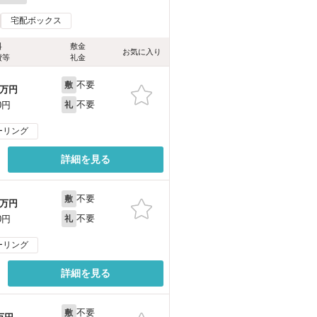
宅配ボックス
料
敷金
お気に入り
費等
礼金
不要
敷
万円
不要
0円
礼
ーリング
詳細を見る
不要
敷
万円
不要
0円
礼
ーリング
詳細を見る
不要
敷