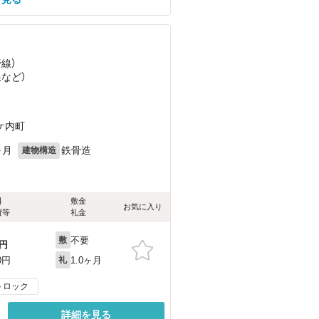
野線）
線
など
）
ケ内町
ヶ月
鉄骨造
建物構造
料
敷金
お気に入り
費等
礼金
不要
敷
円
1.0ヶ月
0円
礼
トロック
詳細を見る