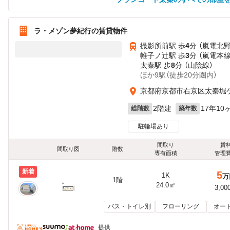
ラ・メゾン夢紀行の賃貸物件
撮影所前駅 歩
4
分 （嵐電北
帷子ノ辻駅 歩
3
分 （嵐電本
太秦駅 歩
8
分 （山陰線）
ほか9駅（徒歩20分圏内）
京都府京都市右京区太秦堀
2階建
17年10
総階数
築年数
駐輪場あり
間取り
賃
間取り図
階数
専有面積
管理
新着
5
1K
万
1階
24.0㎡
3,00
バス・トイレ別
フローリング
オー
提供