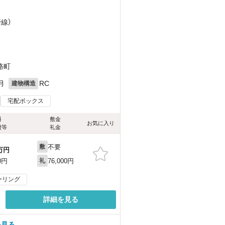
野線）
路町
月
RC
建物構造
宅配ボックス
料
敷金
お気に入り
費等
礼金
不要
敷
万円
76,000円
0円
礼
ーリング
詳細を見る
を見る