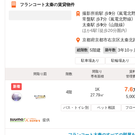
フランコート太秦の賃貸物件
撮影所前駅 歩
9
分 （嵐電北
常盤駅 歩
7
分 （嵐電北野線）
太秦駅 歩
9
分 （山陰線）
ほか6駅（徒歩20分圏内）
京都府京都市右京区太秦北
5階建
3年10ヶ
総階数
築年数
駐車場あり
駐輪場あり
間取り
賃
間取り図
階数
専有面積
管理
新着
7.6
1K
4階
27.79㎡
5,00
バス・トイレ別
ペット相談
フロ
提供
フランコート太秦のすべての部屋