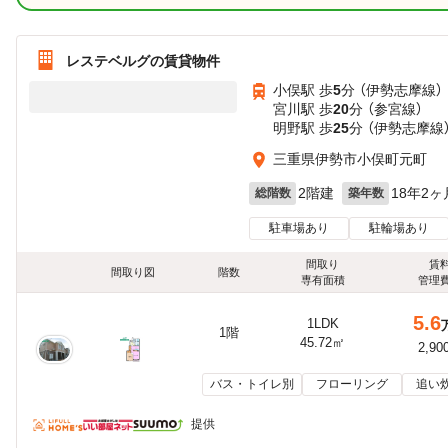
レステベルグの賃貸物件
小俣駅 歩
5
分 （伊勢志摩線）
宮川駅 歩
20
分 （参宮線）
明野駅 歩
25
分 （伊勢志摩線
三重県伊勢市小俣町元町
2階建
18年2ヶ
総階数
築年数
駐車場あり
駐輪場あり
間取り
賃
間取り図
階数
専有面積
管理
5.6
1LDK
1階
45.72㎡
2,90
バス・トイレ別
フローリング
追い
提供