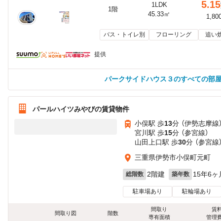
5.15
1LDK
1階
45.33㎡
1,80
バス・トイレ別
フローリング
追い
提供
パークサイドハウス３のすべての部
パールハイツみやびの賃貸物件
小俣駅 歩
13
分 （伊勢志摩線
宮川駅 歩
15
分 （参宮線）
山田上口駅 歩
30
分 （参宮線
三重県伊勢市小俣町元町
2階建
15年6ヶ
総階数
築年数
駐車場あり
駐輪場あり
間取り
賃
間取り図
階数
専有面積
管理