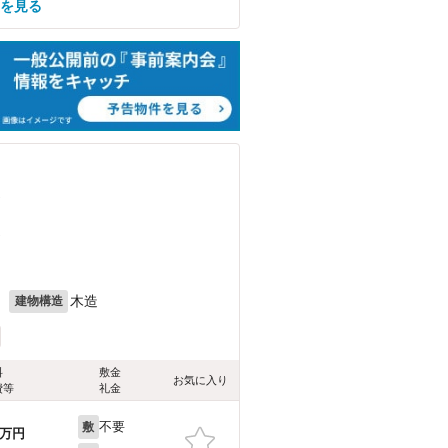
屋を見る
）
）
月
木造
建物構造
料
敷金
お気に入り
費等
礼金
不要
敷
万円