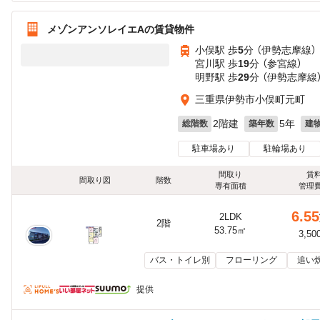
メゾンアンソレイエAの賃貸物件
小俣駅 歩
5
分 （伊勢志摩線）
宮川駅 歩
19
分 （参宮線）
明野駅 歩
29
分 （伊勢志摩線
三重県伊勢市小俣町元町
2階建
5年
総階数
築年数
建
駐車場あり
駐輪場あり
間取り
賃
間取り図
階数
専有面積
管理
6.55
2LDK
2階
53.75㎡
3,50
バス・トイレ別
フローリング
追い
提供