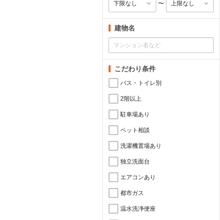
〜
建物名
こだわり条件
バス・トイレ別
2階以上
駐車場あり
ペット相談
洗濯機置場あり
独立洗面台
エアコンあり
都市ガス
温水洗浄便座