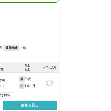
）
月
木造
建物構造
料
敷金
お気に入り
費等
礼金
不要
敷
万円
1.0ヶ月
0円
礼
炊き機能
詳細を見る