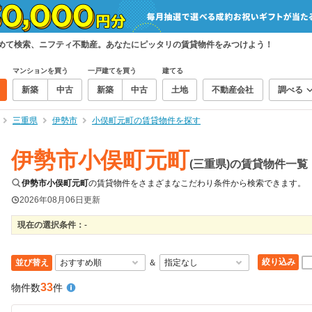
とめて検索、ニフティ不動産。あなたにピッタリの賃貸物件をみつけよう！
マンションを買う
一戸建てを買う
建てる
新築
中古
新築
中古
土地
不動産会社
調べる
三重県
伊勢市
小俣町元町の賃貸物件を探す
伊勢市小俣町元町
(三重県)の賃貸物件一覧
伊勢市小俣町元町
の賃貸物件をさまざまなこだわり条件から検索できます。
2026年08月06日
更新
現在の選択条件：
-
絞り込み
並び替え
＆
33
物件数
件