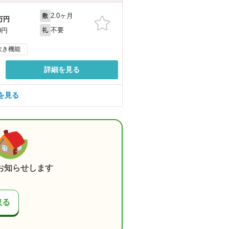
2.0ヶ月
敷
万円
不要
0円
礼
炊き機能
詳細を見る
を見る
お知らせします
取る