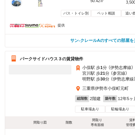
50.42㎡
3,50
バス・トイレ別
ペット相談
追い
提供
サン‐クレールAのすべての部屋を
パークサイドハウス３の賃貸物件
小俣駅 歩
1
分 （伊勢志摩線）
宮川駅 歩
21
分 （参宮線）
明野駅 歩
30
分 （伊勢志摩線
三重県伊勢市小俣町元町
2階建
12年5ヶ
総階数
築年数
駐車場あり
駐輪場あり
間取り
賃
間取り図
階数
専有面積
管理