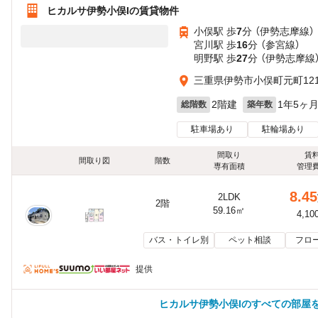
ヒカルサ伊勢小俣Iの賃貸物件
小俣駅 歩
7
分 （伊勢志摩線）
宮川駅 歩
16
分 （参宮線）
明野駅 歩
27
分 （伊勢志摩線
三重県伊勢市小俣町元町121
2階建
1年5ヶ
総階数
築年数
駐車場あり
駐輪場あり
間取り
賃
間取り図
階数
専有面積
管理
8.45
2LDK
2階
59.16㎡
4,10
バス・トイレ別
ペット相談
フロ
提供
ヒカルサ伊勢小俣Iのすべての部屋