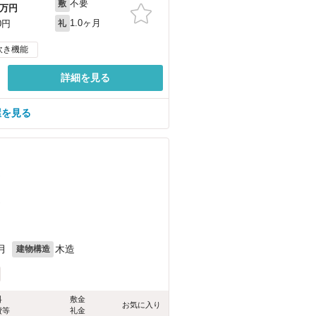
不要
敷
万円
1.0ヶ月
0円
礼
炊き機能
詳細を見る
屋を見る
）
）
月
木造
建物構造
料
敷金
お気に入り
費等
礼金