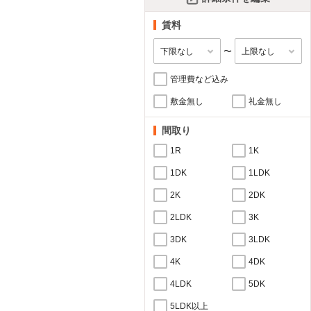
賃料
〜
管理費など込み
敷金無し
礼金無し
間取り
1R
1K
1DK
1LDK
2K
2DK
2LDK
3K
3DK
3LDK
4K
4DK
4LDK
5DK
5LDK以上