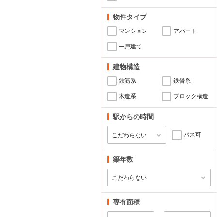
物件タイプ
マンション
アパート
一戸建て
建物構造
鉄筋系
鉄骨系
木造系
ブロック構造
駅からの時間
バス可
築年数
専有面積