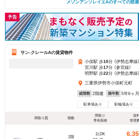
メゾンアンソレイエAのすべての部
サン‐クレールAの賃貸物件
小俣駅 歩
10
分 （伊勢志摩線
宮川駅 歩
17
分 （参宮線）
明野駅 歩
22
分 （伊勢志摩線
三重県伊勢市小俣町元町
2階建
5年6ヶ
総階数
築年数
駐車場あり
駐輪場あり
間取り
賃
間取り図
階数
専有面積
管理
6.35
1LDK
1階