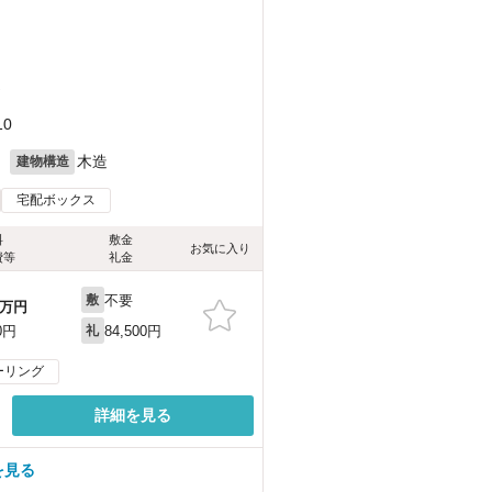
）
0
月
木造
建物構造
宅配ボックス
料
敷金
お気に入り
費等
礼金
不要
敷
万円
84,500円
0円
礼
ーリング
詳細を見る
を見る