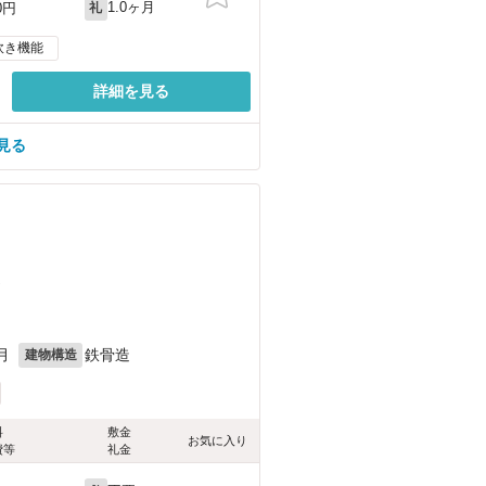
1.0ヶ月
0円
礼
炊き機能
詳細を見る
見る
）
月
鉄骨造
建物構造
料
敷金
お気に入り
費等
礼金