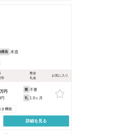
）
木造
物構造
料
敷金
お気に入り
費等
礼金
不要
敷
万円
1.0ヶ月
0円
礼
炊き機能
詳細を見る