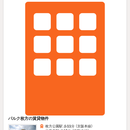
パルク枚方の賃貸物件
枚方公園駅 歩
11
分 （京阪本線）