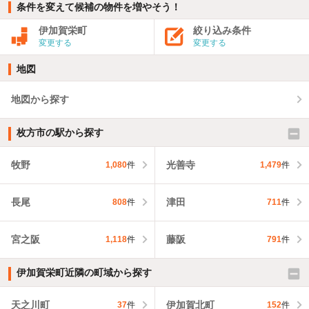
条件を変えて候補の物件を増やそう！
伊加賀栄町
絞り込み条件
変更する
変更する
地図
地図から探す
枚方市の駅から探す
牧野
光善寺
1,080
件
1,479
件
長尾
津田
808
件
711
件
宮之阪
藤阪
1,118
件
791
件
伊加賀栄町近隣の町域から探す
天之川町
伊加賀北町
37
件
152
件