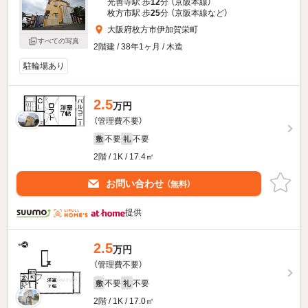
光善寺駅 歩
12
分 （京阪本線）
枚方市駅 歩
25
分 （京阪本線
など
）
大阪府枚方市伊加賀栄町
すべての写真
2階建 / 38年1ヶ月 / 木造
駐輪場あり
2.5
万円
（管理費不要）
不要
不要
敷
礼
2階 / 1K / 17.4㎡
お問い合わせ
（無料）
提供
2.5
万円
（管理費不要）
不要
不要
敷
礼
2階 / 1K / 17.0㎡