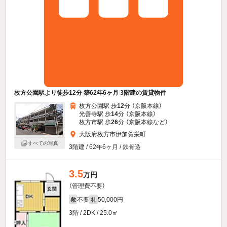
枚方公園駅より徒歩12分 築62年6ヶ月 3階建の賃貸物件
枚方公園駅 歩
12
分 （京阪本線）
光善寺駅 歩
14
分 （京阪本線）
枚方市駅 歩
26
分 （京阪本線
など
）
大阪府枚方市伊加賀栄町
すべての写真
3階建 / 62年6ヶ月 / 鉄骨造
3.5
万円
（管理費不要）
不要
50,000円
敷
礼
3階 / 2DK / 25.0㎡