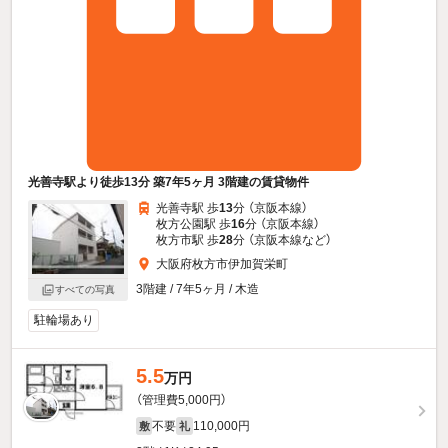
光善寺駅より徒歩13分 築7年5ヶ月 3階建の賃貸物件
光善寺駅 歩
13
分 （京阪本線）
枚方公園駅 歩
16
分 （京阪本線）
枚方市駅 歩
28
分 （京阪本線
など
）
大阪府枚方市伊加賀栄町
3階建 / 7年5ヶ月 / 木造
すべての写真
駐輪場あり
5.5
万円
（管理費5,000円）
不要
110,000円
敷
礼