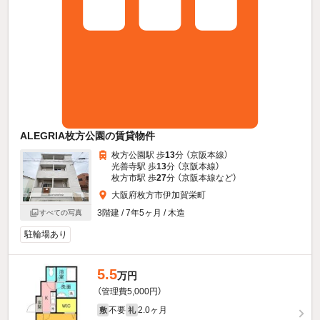
ALEGRIA枚方公園の賃貸物件
枚方公園駅 歩
13
分 （京阪本線）
光善寺駅 歩
13
分 （京阪本線）
枚方市駅 歩
27
分 （京阪本線
など
）
大阪府枚方市伊加賀栄町
3階建 / 7年5ヶ月 / 木造
すべての写真
駐輪場あり
5.5
万円
（管理費5,000円）
不要
2.0ヶ月
敷
礼