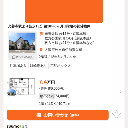
光善寺駅より徒歩13分 築18年6ヶ月 2階建の賃貸物件
光善寺駅 歩
12
分 （京阪本線）
枚方公園駅 歩
14
分 （京阪本線）
枚方市駅 歩
27
分 （京阪本線
など
）
大阪府枚方市伊加賀栄町
2階建 / 18年6ヶ月 / 木造
すべての写真
駐車場あり
駐輪場あり
宅配ボックス
7.4
万円
（管理費6,000円）
不要
74,000円
敷
礼
1階 / 1LDK / 40.71㎡
お問い合わせ
（無料）
提供