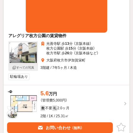
アレグリア枚方公園の賃貸物件
光善寺駅 歩
13
分 （京阪本線）
枚方公園駅 歩
15
分 （京阪本線）
枚方市駅 歩
26
分 （京阪本線
など
）
大阪府枚方市伊加賀栄町
3階建 / 7年5ヶ月 / 木造
すべての写真
駐輪場あり
5.6
万円
（管理費5,000円）
不要
2.0ヶ月
敷
礼
2階 / 1K / 25.31㎡
お問い合わせ
（無料）