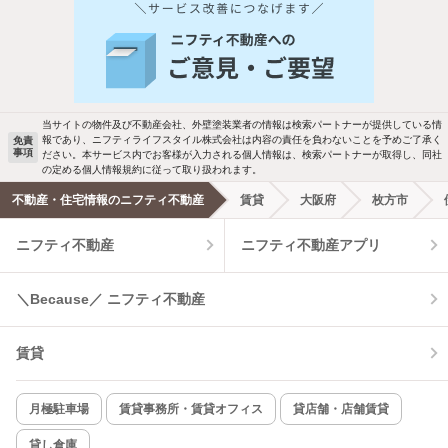
人気のこだわり条件
バス・トイレ別
2階以上
駐車場あり
ペット相談
当サイトの物件及び不動産会社、外壁塗装業者の情報は検索パートナーが提供している情
報であり、ニフティライフスタイル株式会社は内容の責任を負わないことを予めご了承く
免責
事項
ださい。本サービス内でお客様が入力される個人情報は、検索パートナーが取得し、同社
洗濯機置場あり
独立洗面台
の定める個人情報規約に従って取り扱われます。
不動産・住宅情報のニフティ不動産
賃貸
大阪府
枚方市
エアコンあり
都市ガス
ニフティ不動産
ニフティ不動産アプリ
温水洗浄便座
オートロック
＼Because／ ニフティ不動産
コンロ2口以上
追焚き機能
賃貸
TV付インターホン
角部屋
新着のみ
インターネット無料
月極駐車場
賃貸事務所・賃貸オフィス
貸店舗・店舗賃貸
貸し倉庫