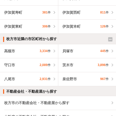
伊加賀寿町
伊加賀西町
381
件
811
件
伊加賀東町
伊加賀本町
306
件
126
件
枚方市近隣の市区町村から探す
高槻市
貝塚市
3,334
件
445
件
守口市
茨木市
2,089
件
3,896
件
八尾市
泉佐野市
2,931
件
967
件
不動産会社・不動産屋から探す
枚方市の不動産会社・不動産屋から探す