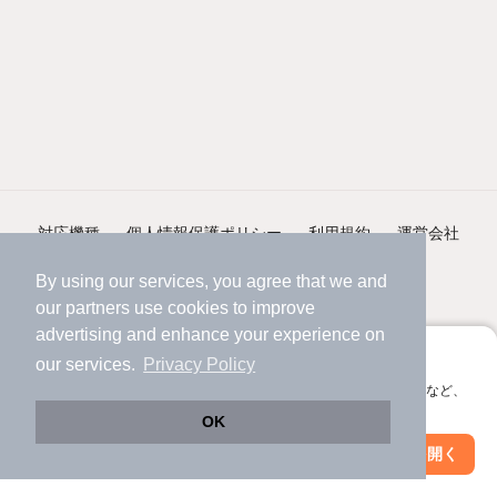
対応機種
個人情報保護ポリシー
利用規約
運営会社
By using our services, you agree that we and
ヘルプ・お問い合わせ
採用情報
our
partners
use cookies to improve
advertising and enhance your experience on
アプリに切り替えて、サクサクお部屋探し
our services.
Privacy Policy
会員登録なしですぐ使える。マップ検索やお気に入り保存など、
アプリ限定の便利な機能が使えます！
©NIFTY Lifestyle Co., Ltd.
OK
Web版で続行
アプリを開く
市区町村を変更
絞り込み条件を変更