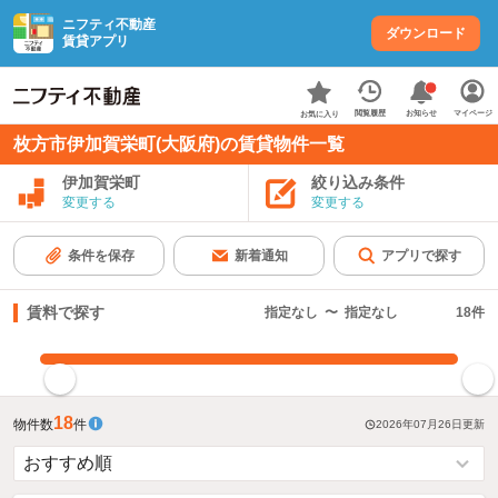
ニフティ不動産
ダウンロード
賃貸アプリ
お知らせ
閲覧履歴
マイページ
お気に入り
枚方市伊加賀栄町(大阪府)の賃貸物件一覧
伊加賀栄町
絞り込み条件
変更する
変更する
条件を保存
新着通知
アプリで探す
賃料で探す
指定なし
〜
指定なし
18
件
指定した賃料で絞り込む
18
物件数
件
2026年07月26日
更新