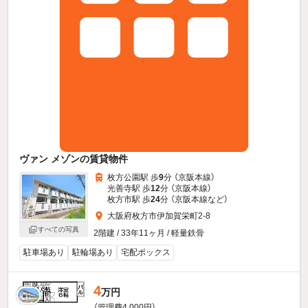
ヴァン メゾンの賃貸物件
枚方公園駅 歩
9
分 （京阪本線）
光善寺駅 歩
12
分 （京阪本線）
枚方市駅 歩
24
分 （京阪本線
など
）
大阪府枚方市伊加賀栄町2-8
すべての写真
2階建 / 33年11ヶ月 / 軽量鉄骨
駐車場あり
駐輪場あり
宅配ボックス
4
万円
（管理費4,000円）