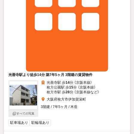
光善寺駅より徒歩14分 築7年5ヶ月 3階建の賃貸物件
光善寺駅 歩
14
分 （京阪本線）
枚方公園駅 歩
15
分 （京阪本線）
枚方市駅 歩
28
分 （京阪本線
など
）
大阪府枚方市伊加賀栄町
3階建 / 7年5ヶ月 / 木造
すべての写真
駐車場あり
駐輪場あり