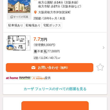
枚方公園駅 歩
14
分 （京阪本線）
枚方市駅 歩
27
分 （京阪本線
など
）
大阪府枚方市伊加賀栄町
すべての写真
2階建 / 18年6ヶ月 / 木造
駐車場あり
駐輪場あり
宅配ボックス
7.7
万円
（管理費6,000円）
不要
77,000円
敷
礼
1階 / 1LDK / 40.71㎡
お問い合わせ
（無料）
提供
カーザ フェリースのすべての部屋を見る