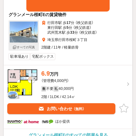
グランメール桜町Eの賃貸物件
行田市駅 歩
17
分 （秩父鉄道）
東行田駅 歩
5
分 （秩父鉄道）
武州荒木駅 歩
33
分 （秩父鉄道）
埼玉県行田市桜町３丁目
2階建 / 11年 / 軽量鉄骨
すべての写真
駐車場あり
宅配ボックス
6.9
万円
（管理費4,000円）
不要
40,000円
敷
礼
2階 / 1LDK / 42.14㎡
お問い合わせ
（無料）
ほか提供
グランメール桜町Eのすべての部屋を見る