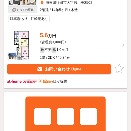
埼玉県行田市大字若小玉2502
2階建 / 14年5ヶ月 / 木造
すべての写真
駐車場あり
駐輪場あり
5.6
万円
（管理費3,000円）
不要
1.0ヶ月
敷
礼
1階 / 2DK / 45.34㎡
お問い合わせ
（無料）
ほか提供