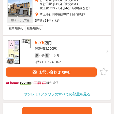
行田市駅 歩
29
分 （秩父鉄道）
東行田駅 歩
19
分 （秩父鉄道）
吹上駅 バス
22
分 歩
6
分 （高崎線
など
）
埼玉県行田市藤原町2丁目7番地3
2階建 / 13年 / 木造
すべての写真
駐車場あり
駐輪場あり
5.75
万円
（管理費3,500円）
不要
1.0ヶ月
敷
礼
2階 / 1LDK / 43.8㎡
お問い合わせ
（無料）
ほか提供
サンレミTフジワラのすべての部屋を見る