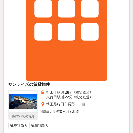
サンライズの賃貸物件
行田市駅 歩
28
分 （秩父鉄道）
東行田駅 歩
22
分 （秩父鉄道）
埼玉県行田市長野５丁目
2階建 / 15年8ヶ月 / 木造
すべての写真
駐車場あり
駐輪場あり