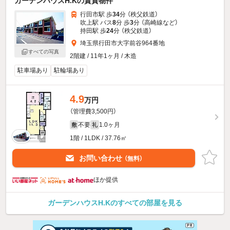
ガーデンハウスH.Kの賃貸物件
行田市駅 歩
34
分 （秩父鉄道）
吹上駅 バス
8
分 歩
3
分 （高崎線
など
）
持田駅 歩
24
分 （秩父鉄道）
埼玉県行田市大字前谷964番地
すべての写真
2階建 / 11年1ヶ月 / 木造
駐車場あり
駐輪場あり
4.9
万円
（管理費3,500円）
不要
1.0ヶ月
敷
礼
1階 / 1LDK / 37.76㎡
お問い合わせ
（無料）
ほか提供
ガーデンハウスH.Kのすべての部屋を見る