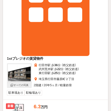
1stプレジオの賃貸物件
行田市駅 歩
36
分 （秩父鉄道）
武州荒木駅 歩
22
分 （秩父鉄道）
東行田駅 歩
25
分 （秩父鉄道）
埼玉県行田市藤原町２丁目
2階建 / 20年5ヶ月 / 軽量鉄骨
すべての写真
駐車場あり
駐輪場あり
6.3
新着
万円