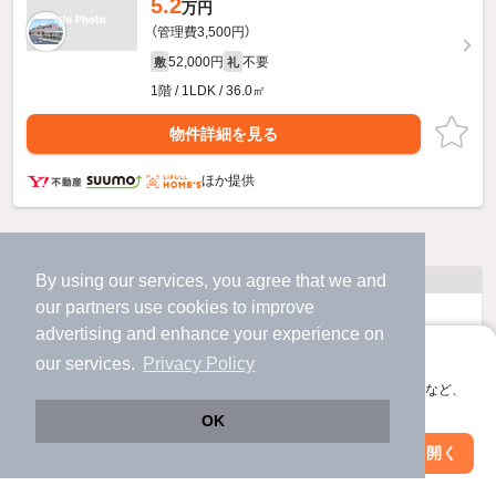
5.2
万円
（管理費3,500円）
52,000円
不要
敷
礼
1階 / 1LDK / 36.0㎡
物件詳細を見る
ほか提供
他の人はこんな条件で絞り込んでいます！
人気のこだわり条件
By using our services, you agree that we and
our
partners
use cookies to improve
バス・トイレ別
2階以上
advertising and enhance your experience on
アプリに切り替えて、サクサクお部屋探し
our services.
Privacy Policy
駐車場あり
ペット相談
会員登録なしですぐ使える。マップ検索やお気に入り保存など、
アプリ限定の便利な機能が使えます！
OK
洗濯機置場あり
独立洗面台
Web版で続行
アプリを開く
駅・沿線を変更
絞り込み条件を変更
エアコンあり
都市ガス