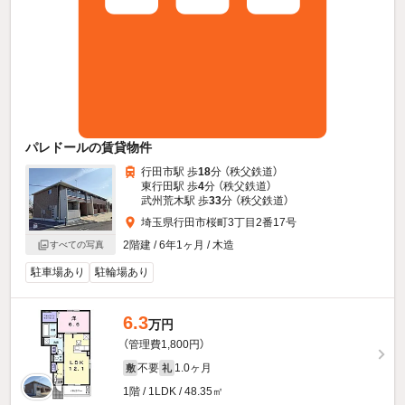
パレドールの賃貸物件
行田市駅 歩
18
分 （秩父鉄道）
東行田駅 歩
4
分 （秩父鉄道）
武州荒木駅 歩
33
分 （秩父鉄道）
埼玉県行田市桜町3丁目2番17号
2階建 / 6年1ヶ月 / 木造
すべての写真
駐車場あり
駐輪場あり
6.3
万円
（管理費1,800円）
不要
1.0ヶ月
敷
礼
1階 / 1LDK / 48.35㎡