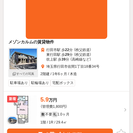
メゾンカルムの賃貸物件
行田市駅 歩
22
分 （秩父鉄道）
東行田駅 歩
29
分 （秩父鉄道）
吹上駅 歩
39
分 （高崎線
など
）
埼玉県行田市佐間1丁目18番34号
2階建 / 1年6ヶ月 / 木造
すべての写真
駐車場あり
駐輪場あり
宅配ボックス
5.9
新着
万円
（管理費1,800円）
不要
1.0ヶ月
敷
礼
1階 / 1R / 29.4㎡