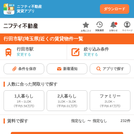
ニフティ不動産
ダウンロード
賃貸アプリ
お知らせ
閲覧履歴
マイページ
お気に入り
行田市駅(埼玉県)近くの賃貸物件一覧
行田市駅
絞り込み条件
変更する
変更する
条件を保存
新着通知
アプリで探す
人数に合った間取りで探す
1人暮らし
2人暮らし
ファミリー
1R～1LDK
1LDK～3LDK
2LDK～
（平均5.58万円）
（平均6.01万円）
（平均6.87万円）
賃料で探す
指定なし
〜
指定なし
232
件