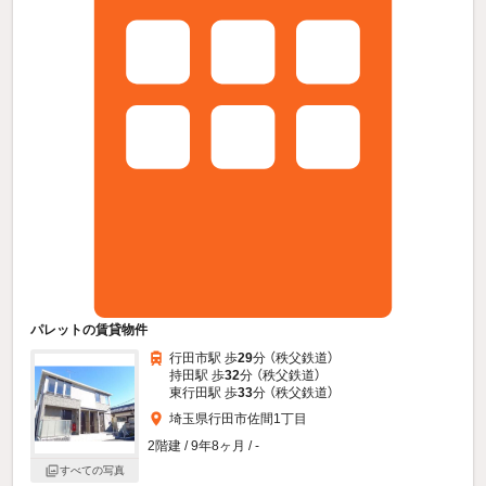
パレットの賃貸物件
行田市駅 歩
29
分 （秩父鉄道）
持田駅 歩
32
分 （秩父鉄道）
東行田駅 歩
33
分 （秩父鉄道）
埼玉県行田市佐間1丁目
2階建 / 9年8ヶ月 / -
すべての写真