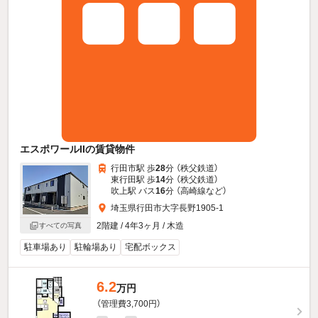
エスポワールIIの賃貸物件
行田市駅 歩
28
分 （秩父鉄道）
東行田駅 歩
14
分 （秩父鉄道）
吹上駅 バス
16
分 （高崎線
など
）
埼玉県行田市大字長野1905-1
2階建 / 4年3ヶ月 / 木造
すべての写真
駐車場あり
駐輪場あり
宅配ボックス
6.2
万円
（管理費3,700円）