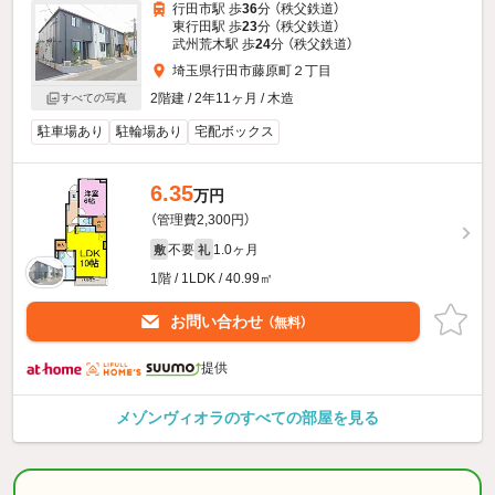
行田市駅 歩
36
分 （秩父鉄道）
東行田駅 歩
23
分 （秩父鉄道）
武州荒木駅 歩
24
分 （秩父鉄道）
埼玉県行田市藤原町２丁目
2階建 / 2年11ヶ月 / 木造
すべての写真
駐車場あり
駐輪場あり
宅配ボックス
6.35
万円
（管理費2,300円）
不要
1.0ヶ月
敷
礼
1階 / 1LDK / 40.99㎡
お問い合わせ
（無料）
提供
メゾンヴィオラのすべての部屋を見る