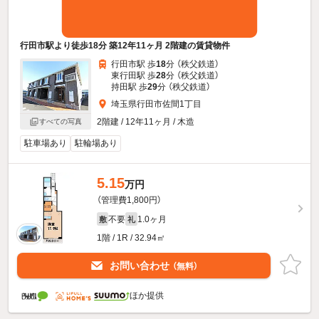
行田市駅より徒歩18分 築12年11ヶ月 2階建の賃貸物件
行田市駅 歩
18
分 （秩父鉄道）
東行田駅 歩
28
分 （秩父鉄道）
持田駅 歩
29
分 （秩父鉄道）
埼玉県行田市佐間1丁目
2階建 / 12年11ヶ月 / 木造
すべての写真
駐車場あり
駐輪場あり
5.15
万円
（管理費1,800円）
不要
1.0ヶ月
敷
礼
1階 / 1R / 32.94㎡
お問い合わせ
（無料）
ほか提供