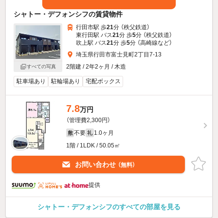
シャトー・デフォンシフの賃貸物件
行田市駅 歩
21
分 （秩父鉄道）
東行田駅 バス
21
分 歩
5
分 （秩父鉄道）
吹上駅 バス
21
分 歩
5
分 （高崎線
など
）
埼玉県行田市富士見町2丁目7-13
2階建 / 2年2ヶ月 / 木造
すべての写真
駐車場あり
駐輪場あり
宅配ボックス
7.8
万円
（管理費2,300円）
不要
1.0ヶ月
敷
礼
1階 / 1LDK / 50.05㎡
お問い合わせ
（無料）
提供
シャトー・デフォンシフのすべての部屋を見る