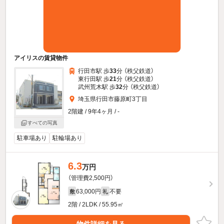
アイリスの賃貸物件
行田市駅 歩
33
分 （秩父鉄道）
東行田駅 歩
21
分 （秩父鉄道）
武州荒木駅 歩
32
分 （秩父鉄道）
埼玉県行田市藤原町3丁目
2階建 / 9年4ヶ月 / -
すべての写真
駐車場あり
駐輪場あり
6.3
万円
（管理費2,500円）
63,000円
不要
敷
礼
2階 / 2LDK / 55.95㎡