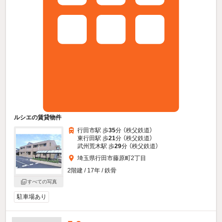
ルシエの賃貸物件
行田市駅 歩
35
分 （秩父鉄道）
東行田駅 歩
21
分 （秩父鉄道）
武州荒木駅 歩
29
分 （秩父鉄道）
埼玉県行田市藤原町2丁目
2階建 / 17年 / 鉄骨
すべての写真
駐車場あり