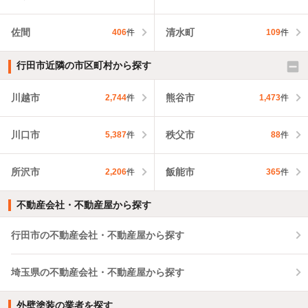
佐間
清水町
406
件
109
件
行田市近隣の市区町村から探す
川越市
熊谷市
2,744
件
1,473
件
川口市
秩父市
5,387
件
88
件
所沢市
飯能市
2,206
件
365
件
不動産会社・不動産屋から探す
行田市の不動産会社・不動産屋から探す
埼玉県の不動産会社・不動産屋から探す
外壁塗装の業者を探す