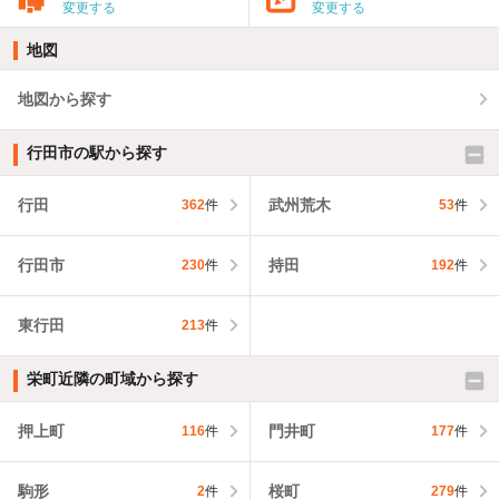
変更する
変更する
地図
地図から探す
行田市の駅から探す
行田
武州荒木
362
件
53
件
行田市
持田
230
件
192
件
東行田
213
件
栄町近隣の町域から探す
押上町
門井町
116
件
177
件
駒形
桜町
2
件
279
件