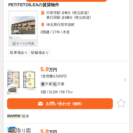
PETITETOILEAの賃貸物件
行田市駅 歩
9
分 （秩父鉄道）
東行田駅 歩
18
分 （秩父鉄道）
埼玉県行田市栄町
2階建 / 17年 / 木造
すべての写真
駐車場あり
駐輪場あり
5.9
万円
（管理費4,500円）
不要
不要
敷
礼
1階 / 2LDK / 58.73㎡
お問い合わせ
（無料）
提供
5.8
万円