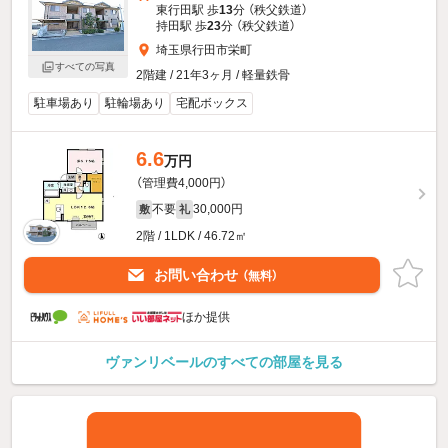
東行田駅 歩
13
分 （秩父鉄道）
持田駅 歩
23
分 （秩父鉄道）
埼玉県行田市栄町
すべての写真
2階建 / 21年3ヶ月 / 軽量鉄骨
駐車場あり
駐輪場あり
宅配ボックス
6.6
万円
（管理費4,000円）
不要
30,000円
敷
礼
2階 / 1LDK / 46.72㎡
お問い合わせ
（無料）
ほか提供
ヴァンリベールのすべての部屋を見る