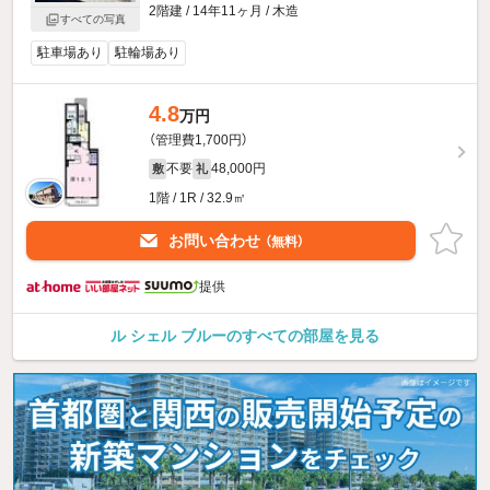
2階建 / 14年11ヶ月 / 木造
すべての写真
駐車場あり
駐輪場あり
4.8
万円
（管理費1,700円）
不要
48,000円
敷
礼
1階 / 1R / 32.9㎡
お問い合わせ
（無料）
提供
ル シェル ブルーのすべての部屋を見る