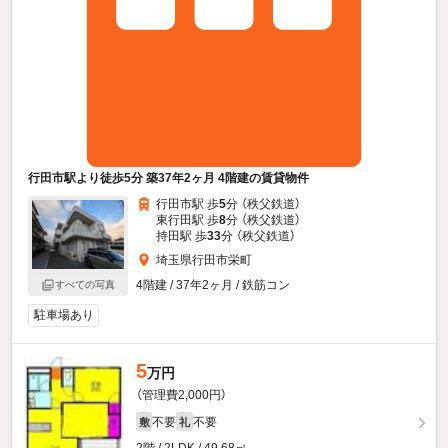
行田市駅より徒歩5分 築37年2ヶ月 4階建の賃貸物件
行田市駅 歩
5
分 （秩父鉄道）
東行田駅 歩
8
分 （秩父鉄道）
持田駅 歩
33
分 （秩父鉄道）
埼玉県行田市栄町
4階建 / 37年2ヶ月 / 鉄筋コン
すべての写真
駐車場あり
5
万円
（管理費2,000円）
不要
不要
敷
礼