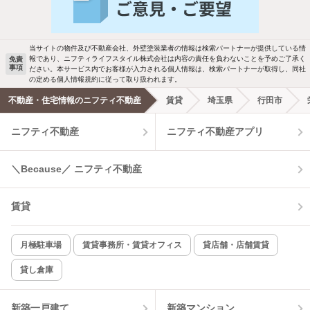
バス・トイレ別
2階以上
駐車場あり
ペット相談
当サイトの物件及び不動産会社、外壁塗装業者の情報は検索パートナーが提供している情
報であり、ニフティライフスタイル株式会社は内容の責任を負わないことを予めご了承く
免責
事項
ださい。本サービス内でお客様が入力される個人情報は、検索パートナーが取得し、同社
洗濯機置場あり
独立洗面台
の定める個人情報規約に従って取り扱われます。
不動産・住宅情報のニフティ不動産
賃貸
埼玉県
行田市
エアコンあり
都市ガス
ニフティ不動産
ニフティ不動産アプリ
温水洗浄便座
オートロック
＼Because／ ニフティ不動産
コンロ2口以上
追焚き機能
賃貸
TV付インターホン
角部屋
新着のみ
インターネット無料
月極駐車場
賃貸事務所・賃貸オフィス
貸店舗・店舗賃貸
貸し倉庫
該当件数:
物件一覧に反映
8
件
新築一戸建て
新築マンション