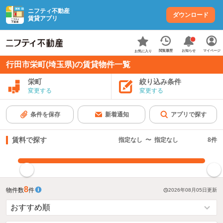
ニフティ不動産
ダウンロード
賃貸アプリ
お知らせ
閲覧履歴
マイページ
お気に入り
行田市栄町(埼玉県)の賃貸物件一覧
栄町
絞り込み条件
変更する
変更する
条件を保存
新着通知
アプリで探す
賃料で探す
指定なし
〜
指定なし
8
件
指定した賃料で絞り込む
8
物件数
件
2026年08月05日
更新