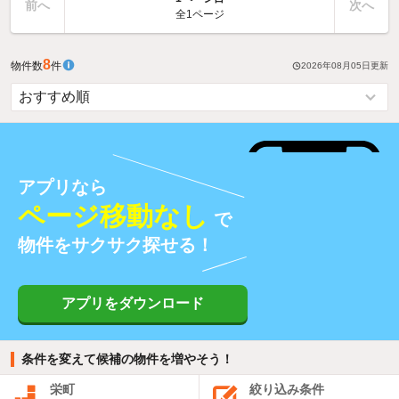
前へ
次へ
全1ページ
8
物件数
件
2026年08月05日
更新
アプリなら
ページ移動なし
で
物件をサクサク探せる！
アプリをダウンロード
条件を変えて候補の物件を増やそう！
栄町
絞り込み条件