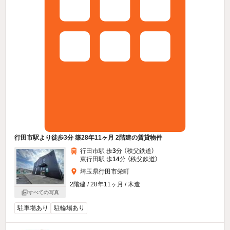
行田市駅より徒歩3分 築28年11ヶ月 2階建の賃貸物件
行田市駅 歩
3
分 （秩父鉄道）
東行田駅 歩
14
分 （秩父鉄道）
埼玉県行田市栄町
2階建 / 28年11ヶ月 / 木造
すべての写真
駐車場あり
駐輪場あり