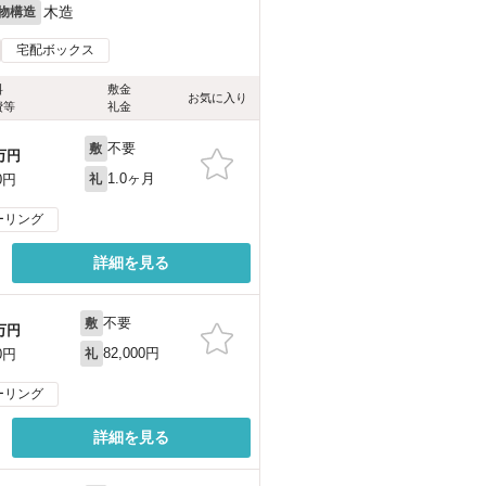
木造
物構造
宅配ボックス
料
敷金
お気に入り
費等
礼金
不要
敷
万円
1.0ヶ月
0円
礼
ーリング
詳細を見る
不要
敷
万円
82,000円
0円
礼
ーリング
詳細を見る