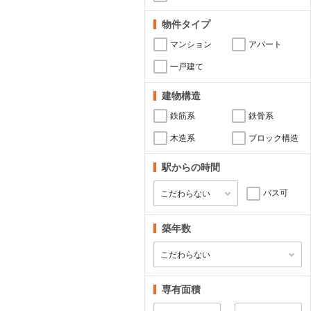
物件タイプ
マンション
アパート
一戸建て
建物構造
鉄筋系
鉄骨系
木造系
ブロック構造
駅からの時間
バス可
築年数
専有面積