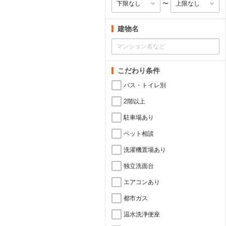
〜
建物名
こだわり条件
バス・トイレ別
2階以上
駐車場あり
ペット相談
洗濯機置場あり
独立洗面台
エアコンあり
都市ガス
温水洗浄便座