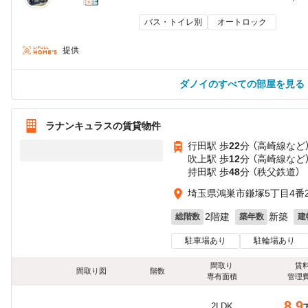
バス・トイレ別
オートロック
提供
ダノイのすべての部屋を見る
ラナンキュラスの賃貸物件
行田駅 歩
22
分 （高崎線
など
吹上駅 歩
12
分 （高崎線
など
持田駅 歩
48
分 （秩父鉄道）
埼玉県鴻巣市鎌塚5丁目4番2
2階建
新築
総階数
築年数
建
駐車場あり
駐輪場あり
間取り
賃
間取り図
階数
専有面積
管理
8.9
2LDK