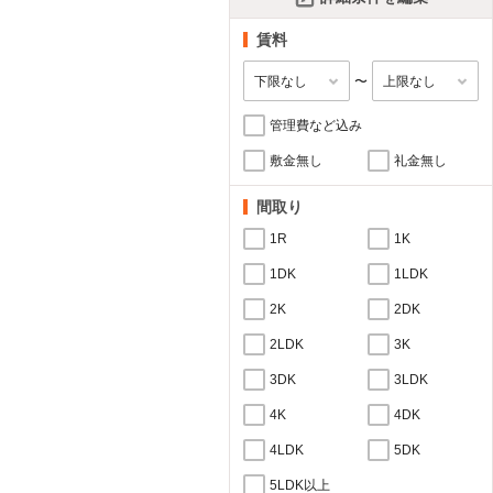
賃料
〜
管理費など込み
敷金無し
礼金無し
間取り
1R
1K
1DK
1LDK
2K
2DK
2LDK
3K
3DK
3LDK
4K
4DK
4LDK
5DK
5LDK以上