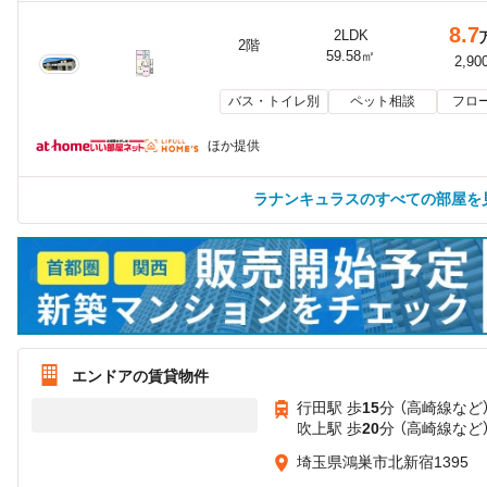
8.7
2LDK
2階
59.58㎡
2,90
バス・トイレ別
ペット相談
フロ
ほか提供
ラナンキュラスのすべての部屋を
エンドアの賃貸物件
行田駅 歩
15
分 （高崎線
など
吹上駅 歩
20
分 （高崎線
など
埼玉県鴻巣市北新宿1395