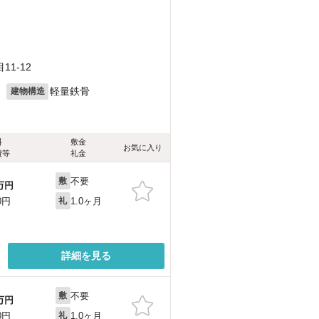
）
1-12
月
軽量鉄骨
建物構造
料
敷金
お気に入り
費等
礼金
不要
敷
万円
1.0ヶ月
0円
礼
詳細を見る
不要
敷
万円
1.0ヶ月
0円
礼