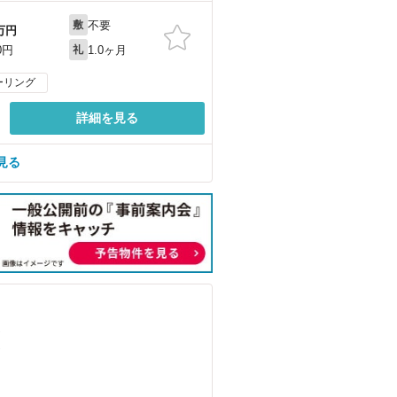
不要
敷
万円
1.0ヶ月
0円
礼
ーリング
詳細を見る
見る
）
）