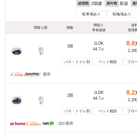
2階建
新築
総階数
築年数
建
駐車場あり
駐輪場あり
間取り
賃
間取り図
階数
専有面積
管理
8.6
1LDK
1階
44.7㎡
2,20
バス・トイレ別
ペット相談
フロ
提供
8.2
1LDK
1階
44.7㎡
2,20
バス・トイレ別
ペット相談
フロ
ほか提供