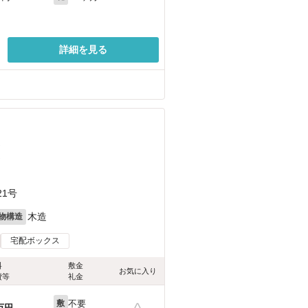
詳細を見る
）
）
1号
木造
物構造
宅配ボックス
料
敷金
お気に入り
費等
礼金
不要
敷
万円