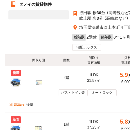
ダノイの賃貸物件
行田駅 歩
30
分 （高崎線
など
吹上駅 歩
3
分 （高崎線
など
）
埼玉県鴻巣市吹上本町４丁目1
2階建
8年1ヶ
総階数
築年数
宅配ボックス
間取り
賃
間取り図
階数
専有面積
管理
新着
5.9
1LDK
2階
31.97㎡
6,00
バス・トイレ別
オートロック
提供
新着
5.8
1LDK
1階
37.25㎡
6,00