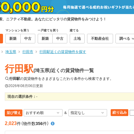
検索、ニフティ不動産。あなたにピッタリの賃貸物件をみつけよう！
マンションを買う
一戸建てを買う
建てる
新築
中古
新築
中古
土地
不動産会社
調べる
埼玉県
行田市
行田駅近くの賃貸物件を探す
行田駅
(埼玉県)近くの賃貸物件一覧
行田駅
の賃貸物件をさまざまなこだわり条件から検索できます。
2026年08月06日
更新
現在の選択条件：
-
絞り込み
並び替え
＆
2,023
件
（物件数
356
件）