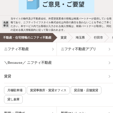
バス・トイレ別
2階以上
駐車場あり
ペット相談
当サイトの物件及び不動産会社、外壁塗装業者の情報は検索パートナーが提供している情
報であり、ニフティライフスタイル株式会社は内容の責任を負わないことを予めご了承く
免責
事項
ださい。本サービス内でお客様が入力される個人情報は、検索パートナーが取得し、同社
洗濯機置場あり
独立洗面台
の定める個人情報規約に従って取り扱われます。
不動産・住宅情報のニフティ不動産
賃貸
埼玉県
行田市
エアコンあり
都市ガス
ニフティ不動産
ニフティ不動産アプリ
温水洗浄便座
オートロック
＼Because／ ニフティ不動産
コンロ2口以上
追焚き機能
賃貸
TV付インターホン
角部屋
新着のみ
インターネット無料
月極駐車場
賃貸事務所・賃貸オフィス
貸店舗・店舗賃貸
貸し倉庫
該当件数:
物件一覧に反映
15
件