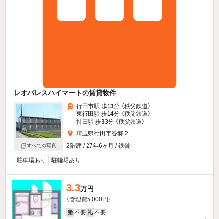
レオパレスハイマートの賃貸物件
行田市駅 歩
13
分 （秩父鉄道）
東行田駅 歩
14
分 （秩父鉄道）
持田駅 歩
33
分 （秩父鉄道）
埼玉県行田市谷郷２
2階建 / 27年6ヶ月 / 鉄骨
すべての写真
駐車場あり
駐輪場あり
3.3
万円
（管理費5,000円）
不要
不要
敷
礼