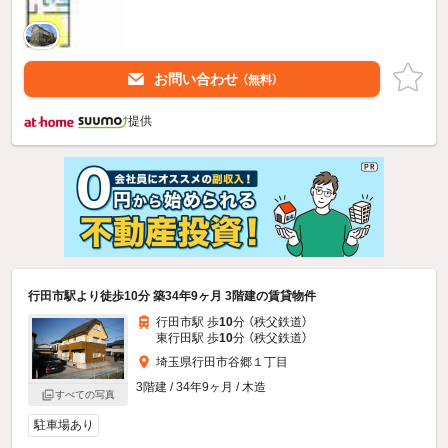
お問い合わせ
（無料）
提供
行田市駅より徒歩10分 築34年9ヶ月 3階建の賃貸物件
行田市駅 歩
10
分 （秩父鉄道）
東行田駅 歩
10
分 （秩父鉄道）
埼玉県行田市谷郷１丁目
3階建 / 34年9ヶ月 / 木造
すべての写真
駐車場あり