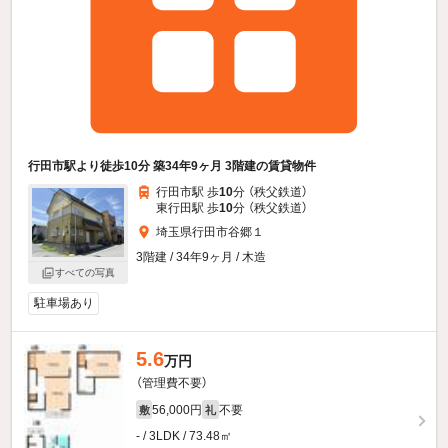
行田市駅より徒歩10分 築34年9ヶ月 3階建の賃貸物件
行田市駅 歩
10
分 （秩父鉄道）
東行田駅 歩
10
分 （秩父鉄道）
埼玉県行田市谷郷１
3階建 / 34年9ヶ月 / 木造
すべての写真
駐車場あり
5.6
万円
（管理費不要）
56,000円
不要
敷
礼
- / 3LDK / 73.48㎡