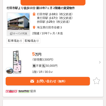
行田市駅より徒歩10分 築10年7ヶ月 2階建の賃貸物件
行田市駅 歩
10
分 （秩父鉄道）
東行田駅 歩
17
分 （秩父鉄道）
持田駅 歩
25
分 （秩父鉄道）
埼玉県行田市谷郷３
2階建 / 10年7ヶ月 / 木造
すべての写真
駐車場あり
駐輪場あり
5
万円
（管理費3,500円）
不要
50,000円
敷
礼
1階 / 1R / 30.0㎡
お問い合わせ
（無料）
提供