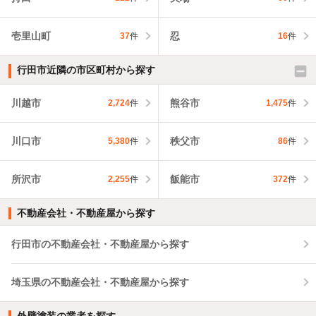
壱里山町
忍
37
件
16
件
行田市近隣の市区町村から探す
川越市
熊谷市
2,724
件
1,475
件
川口市
秩父市
5,380
件
86
件
所沢市
飯能市
2,255
件
372
件
不動産会社・不動産屋から探す
行田市の不動産会社・不動産屋から探す
埼玉県の不動産会社・不動産屋から探す
外壁塗装の業者を探す