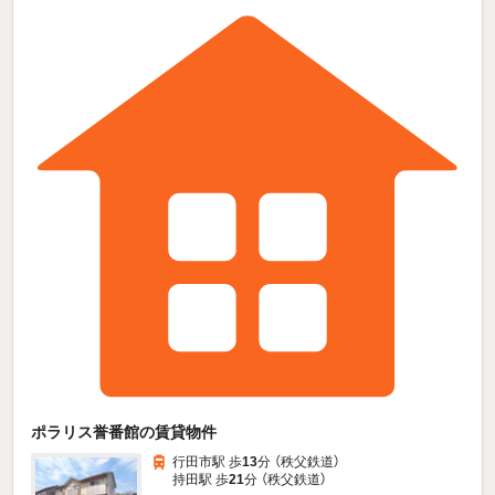
ポラリス誉番館の賃貸物件
行田市駅 歩
13
分 （秩父鉄道）
持田駅 歩
21
分 （秩父鉄道）