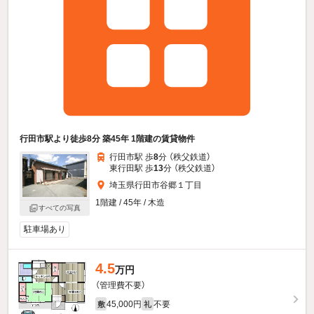
行田市駅より徒歩8分 築45年 1階建の賃貸物件
行田市駅 歩
8
分 （秩父鉄道）
東行田駅 歩
13
分 （秩父鉄道）
埼玉県行田市谷郷１丁目
1階建 / 45年 / 木造
すべての写真
駐車場あり
4.5
万円
（管理費不要）
45,000円
不要
敷
礼