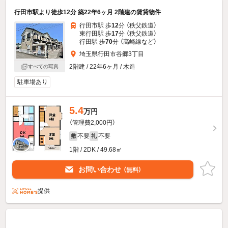
行田市駅より徒歩12分 築22年6ヶ月 2階建の賃貸物件
行田市駅 歩
12
分 （秩父鉄道）
東行田駅 歩
17
分 （秩父鉄道）
行田駅 歩
70
分 （高崎線
など
）
埼玉県行田市谷郷3丁目
2階建 / 22年6ヶ月 / 木造
すべての写真
駐車場あり
5.4
万円
（管理費2,000円）
不要
不要
敷
礼
1階 / 2DK / 49.68㎡
お問い合わせ
（無料）
提供