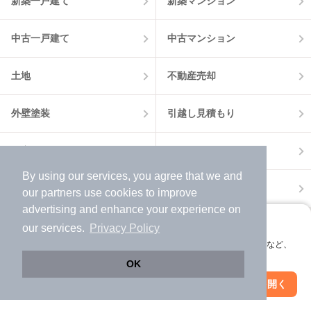
新築一戸建て
新築マンション
中古一戸建て
中古マンション
土地
不動産売却
外壁塗装
引越し見積もり
住宅ローン
カードローン
By using our services, you agree that we and
不動産会社情報
マンション情報
our
partners
use cookies to improve
advertising and enhance your experience on
アプリに切り替えて、サクサクお部屋探し
our services.
Privacy Policy
会員登録なしですぐ使える。マップ検索やお気に入り保存など、
アプリ限定の便利な機能が使えます！
OK
Web版で続行
アプリを開く
市区町村を変更
絞り込み条件を変更