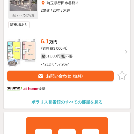
埼玉県行田市谷郷３
2階建 / 20年 / 木造
すべての写真
駐車場あり
6.1
万円
（管理費3,000円）
61,000円
不要
敷
礼
- / 2LDK / 57.96㎡
お問い合わせ
（無料）
提供
ポラリス誉番館のすべての部屋を見る