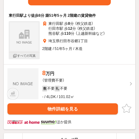
東行田駅より徒歩8分 築51年5ヶ月 2階建の賃貸物件
東行田駅 歩
8
分 （秩父鉄道）
行田市駅 歩
12
分 （秩父鉄道）
熊谷駅 歩
110
分 （上越新幹線
など
）
埼玉県行田市谷郷1丁目
2階建 / 51年5ヶ月 / 木造
すべての写真
8
万円
（管理費不要）
不要
不要
敷
礼
- / 4LDK / 101.02㎡
物件詳細を見る
ほか提供