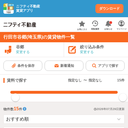
ニフティ不動産
ダウンロード
賃貸アプリ
お知らせ
閲覧履歴
マイページ
お気に入り
行田市谷郷(埼玉県)の賃貸物件一覧
谷郷
絞り込み条件
変更する
変更する
条件を保存
新着通知
アプリで探す
賃料で探す
指定なし
〜
指定なし
15
件
指定した賃料で絞り込む
15
物件数
件
2026年07月29日
更新