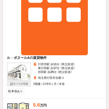
ル・ボヌールAの賃貸物件
行田市駅 歩
11
分 （秩父鉄道）
東行田駅 歩
17
分 （秩父鉄道）
持田駅 歩
25
分 （秩父鉄道）
埼玉県行田市谷郷３
2階建 / 22年6ヶ月 / 木造
すべての写真
駐車場あり
5.6
万円