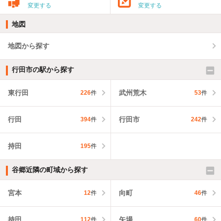
変更する
変更する
地図
地図から探す
行田市の駅から探す
東行田
武州荒木
226
件
53
件
行田
行田市
394
件
242
件
持田
195
件
谷郷近隣の町域から探す
宮本
向町
12
件
46
件
持田
矢場
112
件
60
件