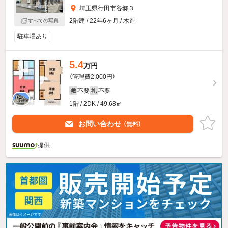
埼玉県行田市谷郷３
2階建 / 22年6ヶ月 / 木造
すべての写真
駐車場あり
5.4
万円
（管理費2,000円）
不要
不要
敷
礼
1階 / 2DK / 49.68㎡
お問い合わせ
（無料）
提供