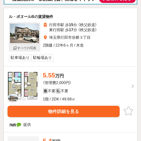
ル・ボヌールBの賃貸物件
行田市駅 歩
15
分 （秩父鉄道）
東行田駅 歩
17
分 （秩父鉄道）
埼玉県行田市谷郷３丁目
2階建 / 22年6ヶ月 / 木造
すべての写真
駐車場あり
駐輪場あり
5.55
万円
（管理費2,000円）
不要
不要
敷
礼
1階 / 2DK / 49.68㎡
物件詳細を見る
提供