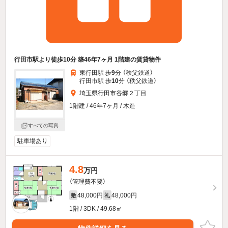
行田市駅より徒歩10分 築46年7ヶ月 1階建の賃貸物件
東行田駅 歩
9
分 （秩父鉄道）
行田市駅 歩
10
分 （秩父鉄道）
埼玉県行田市谷郷２丁目
1階建 / 46年7ヶ月 / 木造
すべての写真
駐車場あり
4.8
万円
（管理費不要）
48,000円
48,000円
敷
礼
1階 / 3DK / 49.68㎡