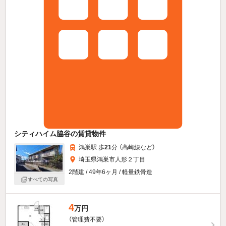
シティハイム脇谷の賃貸物件
鴻巣駅 歩
21
分 （高崎線
など
）
埼玉県鴻巣市人形２丁目
2階建 / 49年6ヶ月 / 軽量鉄骨造
すべての写真
4
万円
（管理費不要）