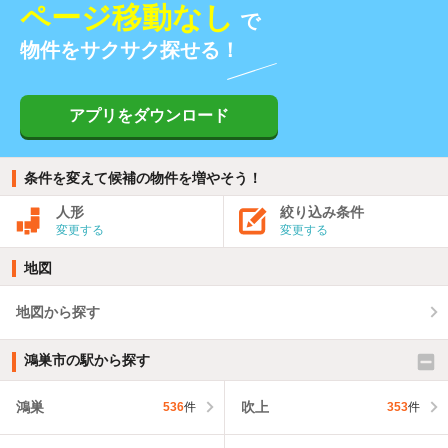
ページ移動なし
で
物件をサクサク探せる！
アプリをダウンロード
条件を変えて候補の物件を増やそう！
人形
絞り込み条件
変更する
変更する
地図
地図から探す
鴻巣市の駅から探す
鴻巣
吹上
536
件
353
件