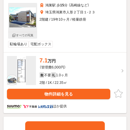
鴻巣駅 歩
15
分 （高崎線
など
）
埼玉県鴻巣市人形２丁目１-２３
2階建 / 19年10ヶ月 / 軽量鉄骨
すべての写真
駐輪場あり
宅配ボックス
7.1
万円
（管理費6,000円）
不要
1.0ヶ月
敷
礼
2階 / 1K / 22.35㎡
物件詳細を見る
ほか提供