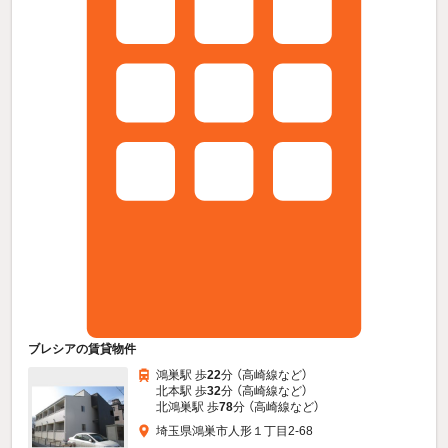
ブレシアの賃貸物件
鴻巣駅 歩
22
分 （高崎線
など
）
北本駅 歩
32
分 （高崎線
など
）
北鴻巣駅 歩
78
分 （高崎線
など
）
埼玉県鴻巣市人形１丁目2-68