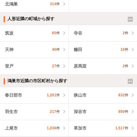
北鴻巣
314
件
人形近隣の町域から探す
筑波
寺谷
65
件
2
件
天神
糠田
40
件
10
件
登戸
原馬室
27
件
2
件
鴻巣市近隣の市区町村から探す
春日部市
狭山市
1,201
件
832
件
羽生市
深谷市
217
件
850
件
上尾市
草加市
1,036
件
1,517
件