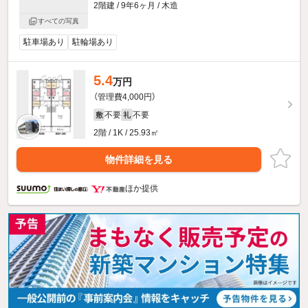
2階建 / 9年6ヶ月 / 木造
すべての写真
駐車場あり
駐輪場あり
5.4
万円
（管理費4,000円）
不要
不要
敷
礼
2階 / 1K / 25.93㎡
物件詳細を見る
ほか提供