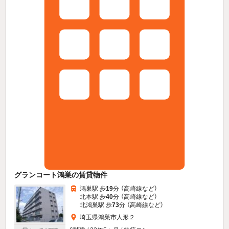
グランコート鴻巣の賃貸物件
鴻巣駅 歩
19
分 （高崎線
など
）
北本駅 歩
40
分 （高崎線
など
）
北鴻巣駅 歩
73
分 （高崎線
など
）
埼玉県鴻巣市人形２