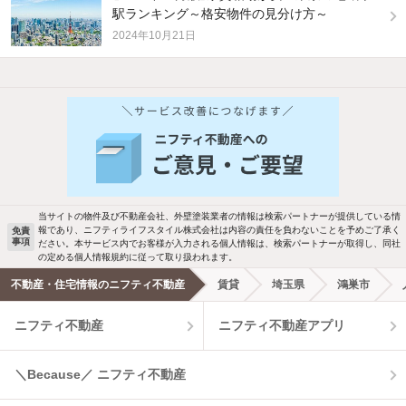
駅ランキング～格安物件の見分け方～
2024年10月21日
他の人はこんな条件で絞り込んでいます！
人気のこだわり条件
バス・トイレ別
2階以上
駐車場あり
ペット相談
当サイトの物件及び不動産会社、外壁塗装業者の情報は検索パートナーが提供している情
報であり、ニフティライフスタイル株式会社は内容の責任を負わないことを予めご了承く
免責
事項
ださい。本サービス内でお客様が入力される個人情報は、検索パートナーが取得し、同社
洗濯機置場あり
独立洗面台
の定める個人情報規約に従って取り扱われます。
不動産・住宅情報のニフティ不動産
賃貸
埼玉県
鴻巣市
エアコンあり
都市ガス
ニフティ不動産
ニフティ不動産アプリ
温水洗浄便座
オートロック
＼Because／ ニフティ不動産
コンロ2口以上
追焚き機能