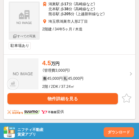
鴻巣駅 歩
17
分 （高崎線
など
）
北本駅 歩
38
分 （高崎線
など
）
熊谷駅 歩
205
分 （上越新幹線
など
）
埼玉県鴻巣市人形2丁目
2階建 / 34年5ヶ月 / 木造
すべての写真
駐車場あり
4.5
万円
（管理費3,000円）
45,000円
45,000円
敷
礼
2階 / 2DK / 37.24㎡
物件詳細を見る
提供
ニフティ不動産
ダウンロード
賃貸アプリ