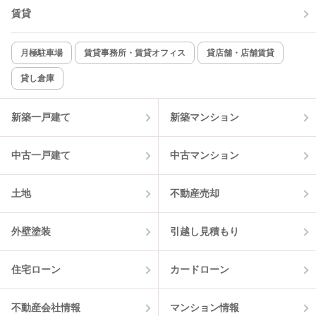
賃貸
TV付インターホン
角部屋
新着のみ
インターネット無料
月極駐車場
賃貸事務所・賃貸オフィス
貸店舗・店舗賃貸
貸し倉庫
該当件数:
物件一覧に反映
8
件
新築一戸建て
新築マンション
中古一戸建て
中古マンション
土地
不動産売却
外壁塗装
引越し見積もり
住宅ローン
カードローン
不動産会社情報
マンション情報