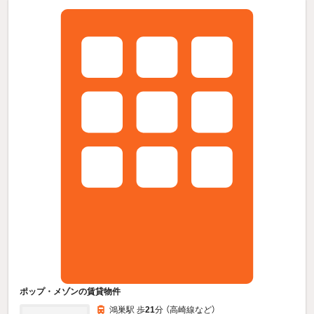
ポップ・メゾンの賃貸物件
鴻巣駅 歩
21
分 （高崎線
など
）