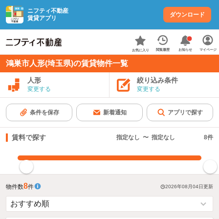
ニフティ不動産
ダウンロード
賃貸アプリ
お知らせ
閲覧履歴
マイページ
お気に入り
鴻巣市人形(埼玉県)の賃貸物件一覧
人形
絞り込み条件
変更する
変更する
条件を保存
新着通知
アプリで探す
賃料で探す
指定なし
〜
指定なし
8
件
指定した賃料で絞り込む
8
物件数
件
2026年08月04日
更新