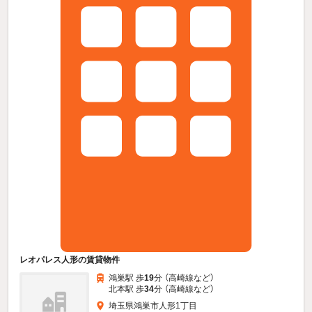
レオパレス人形の賃貸物件
鴻巣駅 歩
19
分 （高崎線
など
）
北本駅 歩
34
分 （高崎線
など
）
埼玉県鴻巣市人形1丁目