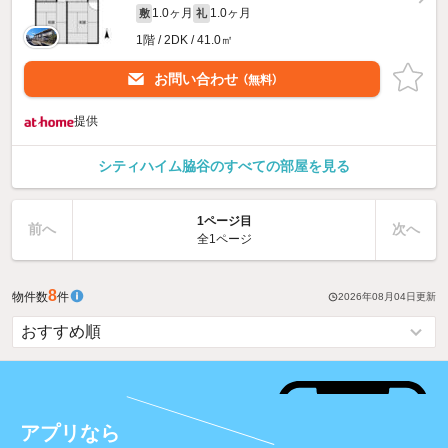
1.0ヶ月
1.0ヶ月
敷
礼
1階 / 2DK / 41.0㎡
お問い合わせ
（無料）
提供
シティハイム脇谷のすべての部屋を見る
1ページ目
前へ
次へ
全1ページ
8
物件数
件
2026年08月04日
更新
アプリなら