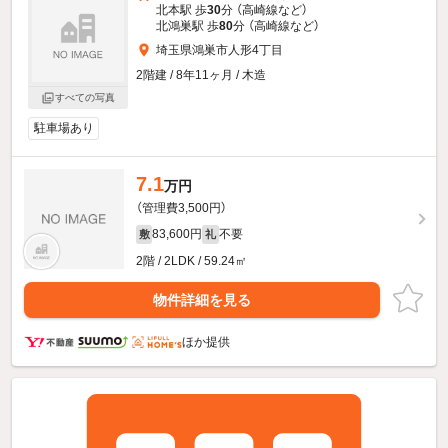
北本駅 歩
30
分 （高崎線
など
）
北鴻巣駅 歩
80
分 （高崎線
など
）
埼玉県鴻巣市人形4丁目
2階建 / 8年11ヶ月 / 木造
すべての写真
駐車場あり
7.1
万円
（管理費3,500円）
83,600円
不要
敷
礼
2階 / 2LDK / 59.24㎡
物件詳細を見る
ほか提供