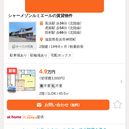
シャーメゾンルミエールの賃貸物件
長浜駅 歩
34
分 （北陸線）
虎姫駅 歩
54
分 （北陸線）
田村駅 歩
66
分 （北陸線）
滋賀県長浜市神照町
2階建 / 19年6ヶ月 / 軽量鉄骨
すべての写真
駐車場あり
駐輪場あり
宅配ボックス
4.9
新着
万円
（管理費3,000円）
不要
不要
敷
礼
2階 / 1LDK / 45.0㎡
お問い合わせ
（無料）
提供