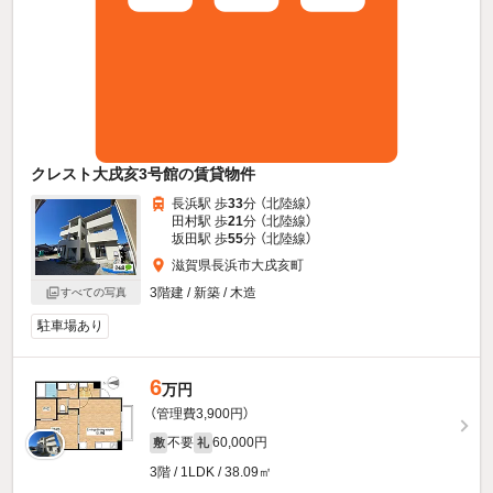
クレスト大戌亥3号館の賃貸物件
長浜駅 歩
33
分 （北陸線）
田村駅 歩
21
分 （北陸線）
坂田駅 歩
55
分 （北陸線）
滋賀県長浜市大戌亥町
3階建 / 新築 / 木造
すべての写真
駐車場あり
6
万円
（管理費3,900円）
不要
60,000円
敷
礼
3階 / 1LDK / 38.09㎡