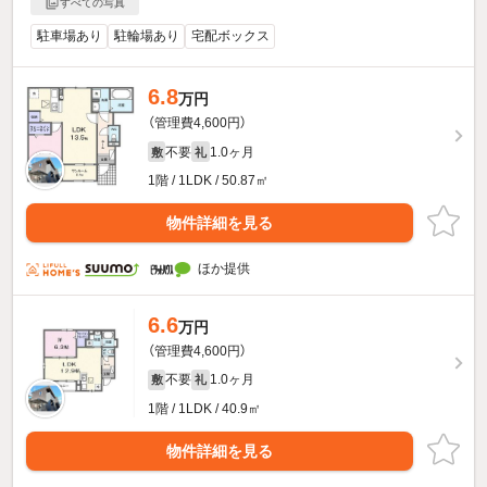
すべての写真
駐車場あり
駐輪場あり
宅配ボックス
6.8
万円
（管理費4,600円）
不要
1.0ヶ月
敷
礼
1階 / 1LDK / 50.87㎡
物件詳細を見る
ほか提供
6.6
万円
（管理費4,600円）
不要
1.0ヶ月
敷
礼
1階 / 1LDK / 40.9㎡
物件詳細を見る