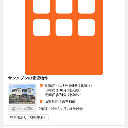
サンメゾンの賃貸物件
長浜駅 バス
8
分 歩
5
分 （北陸線）
田村駅 歩
36
分 （北陸線）
虎姫駅 歩
74
分 （北陸線）
滋賀県長浜市三和町
2階建 / 19年1ヶ月 / 軽量鉄骨
すべての写真
駐車場あり
駐輪場あり