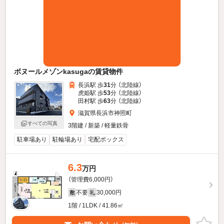
ボヌールメゾンkasugaの賃貸物件
長浜駅 歩
31
分 （北陸線）
虎姫駅 歩
53
分 （北陸線）
田村駅 歩
63
分 （北陸線）
滋賀県長浜市神照町
すべての写真
3階建 / 新築 / 軽量鉄骨
駐車場あり
駐輪場あり
宅配ボックス
6.3
万円
（管理費6,000円）
不要
30,000円
敷
礼
1階 / 1LDK / 41.86㎡