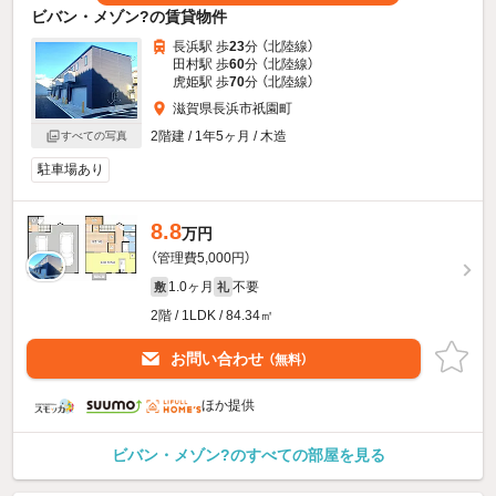
ビバン・メゾン?の賃貸物件
長浜駅 歩
23
分 （北陸線）
田村駅 歩
60
分 （北陸線）
虎姫駅 歩
70
分 （北陸線）
滋賀県長浜市祇園町
2階建 / 1年5ヶ月 / 木造
すべての写真
駐車場あり
8.8
万円
（管理費5,000円）
1.0ヶ月
不要
敷
礼
2階 / 1LDK / 84.34㎡
お問い合わせ
（無料）
ほか提供
ビバン・メゾン?のすべての部屋を見る