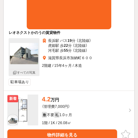
レオネクストかのうの賃貸物件
長浜駅 バス
19
分 （北陸線）
虎姫駅 歩
22
分 （北陸線）
河毛駅 歩
55
分 （北陸線）
滋賀県長浜市加納町６００
2階建 / 15年4ヶ月 / 木造
すべての写真
駐車場あり
4.2
新着
万円
（管理費7,000円）
不要
1.0ヶ月
敷
礼
1階 / 1K / 26.08㎡
物件詳細を見る