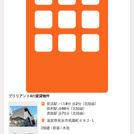
ブリリアントIIの賃貸物件
長浜駅 バス
8
分 歩
2
分 （北陸線）
田村駅 歩
60
分 （北陸線）
虎姫駅 歩
71
分 （北陸線）
滋賀県長浜市祇園町６８２-１
2階建 / 新築 / 木造