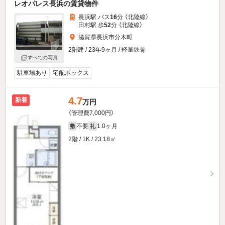
レオパレス長浜の賃貸物件
長浜駅 バス
16
分 （北陸線）
田村駅 歩
52
分 （北陸線）
滋賀県長浜市分木町
2階建 / 23年9ヶ月 / 軽量鉄骨
すべての写真
駐車場あり
宅配ボックス
4.7
新着
万円
（管理費7,000円）
不要
1.0ヶ月
敷
礼
2階 / 1K / 23.18㎡