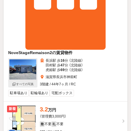
NoveStageRemaison2の賃貸物件
長浜駅 歩
16
分 （北陸線）
田村駅 歩
47
分 （北陸線）
虎姫駅 歩
69
分 （北陸線）
滋賀県長浜市神前町
3階建 / 44年7ヶ月 / RC
すべての写真
駐車場あり
駐輪場あり
宅配ボックス
3.2
新着
万円
（管理費3,000円）
不要
不要
敷
礼