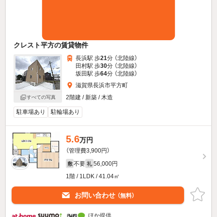
クレスト平方の賃貸物件
長浜駅 歩
21
分 （北陸線）
田村駅 歩
30
分 （北陸線）
坂田駅 歩
64
分 （北陸線）
滋賀県長浜市平方町
2階建 / 新築 / 木造
すべての写真
駐車場あり
駐輪場あり
5.6
万円
（管理費3,900円）
不要
56,000円
敷
礼
1階 / 1LDK / 41.04㎡
お問い合わせ
（無料）
ほか提供