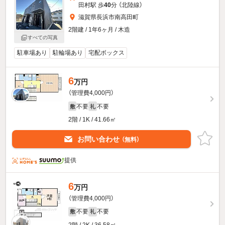
田村駅 歩
40
分 （北陸線）
滋賀県長浜市南高田町
2階建 / 1年6ヶ月 / 木造
すべての写真
駐車場あり
駐輪場あり
宅配ボックス
6
万円
（管理費4,000円）
不要
不要
敷
礼
2階 / 1K / 41.66㎡
お問い合わせ
（無料）
提供
6
万円
（管理費4,000円）
不要
不要
敷
礼
2階 / 2K / 36.58㎡