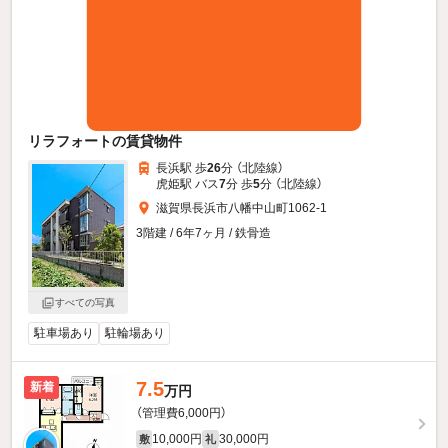
リラフォートの賃貸物件
長浜駅 歩
26
分 （北陸線）
虎姫駅 バス
7
分 歩
5
分 （北陸線）
滋賀県長浜市八幡中山町1062-1
3階建 / 6年7ヶ月 / 鉄骨造
すべての写真
駐車場あり
駐輪場あり
7.5
新着
万円
（管理費6,000円）
10,000円
30,000円
敷
礼