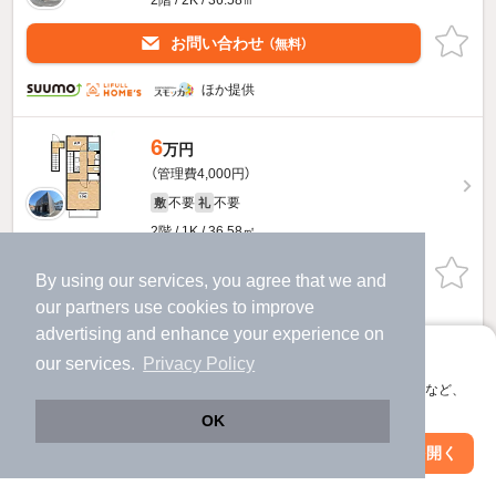
お問い合わせ
（無料）
ほか提供
6
万円
（管理費4,000円）
不要
不要
敷
礼
2階 / 1K / 36.58㎡
お問い合わせ
（無料）
By using our services, you agree that we and
our
partners
use cookies to improve
提供
advertising and enhance your experience on
アプリに切り替えて、サクサクお部屋探し
our services.
Privacy Policy
Patriaのすべての部屋を見る
会員登録なしですぐ使える。マップ検索やお気に入り保存など、
アプリ限定の便利な機能が使えます！
OK
Web版で続行
アプリを開く
駅・沿線を変更
絞り込み条件を変更