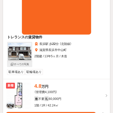
トレランスの賃貸物件
長浜駅 歩
22
分 （北陸線）
滋賀県長浜市中山町
2階建 / 13年5ヶ月 / 木造
すべての写真
駐車場あり
駐輪場あり
4.8
新着
万円
（管理費4,100円）
不要
60,000円
敷
礼
1階 / 1R / 42.24㎡