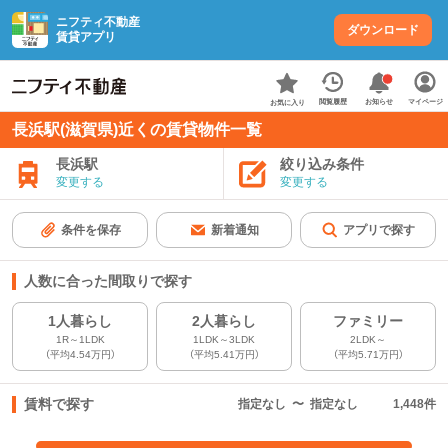
ニフティ不動産
ダウンロード
賃貸アプリ
お知らせ
閲覧履歴
マイページ
お気に入り
長浜駅(滋賀県)近くの賃貸物件一覧
長浜駅
絞り込み条件
変更する
変更する
条件を保存
新着通知
アプリで探す
人数に合った間取りで探す
1人暮らし
2人暮らし
ファミリー
1R～1LDK
1LDK～3LDK
2LDK～
（平均4.54万円）
（平均5.41万円）
（平均5.71万円）
賃料で探す
指定なし
〜
指定なし
1,448
件