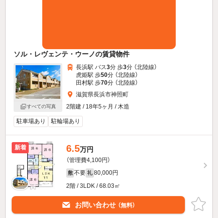
ソル・レヴェンテ・ウーノの賃貸物件
長浜駅 バス
3
分 歩
3
分 （北陸線）
虎姫駅 歩
50
分 （北陸線）
田村駅 歩
70
分 （北陸線）
滋賀県長浜市神照町
2階建 / 18年5ヶ月 / 木造
すべての写真
駐車場あり
駐輪場あり
6.5
新着
万円
（管理費4,100円）
不要
80,000円
敷
礼
2階 / 3LDK / 68.03㎡
お問い合わせ
（無料）