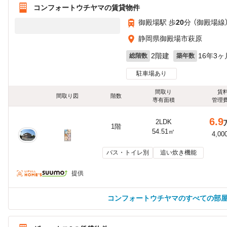
コンフォートウチヤマの賃貸物件
御殿場駅 歩
20
分 （御殿場線
静岡県御殿場市萩原
2階建
16年3ヶ
総階数
築年数
駐車場あり
間取り
賃
間取り図
階数
専有面積
管理
6.9
2LDK
1階
54.51㎡
4,00
バス・トイレ別
追い炊き機能
提供
コンフォートウチヤマのすべての部