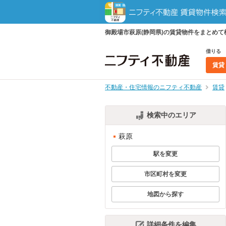
御殿場市萩原(静岡県)の賃貸物件をまとめ
借りる
賃貸
不動産・住宅情報のニフティ不動産
賃貸
検索中のエリア
萩原
駅を変更
市区町村を変更
地図から探す
詳細条件を編集