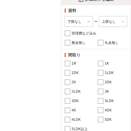
賃料
〜
管理費など込み
敷金無し
礼金無し
間取り
1R
1K
1DK
1LDK
2K
2DK
2LDK
3K
3DK
3LDK
4K
4DK
4LDK
5DK
5LDK以上