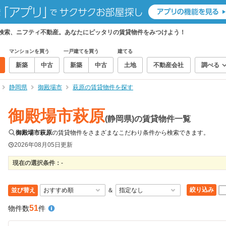
て検索、ニフティ不動産。あなたにピッタリの賃貸物件をみつけよう！
マンションを買う
一戸建てを買う
建てる
新築
中古
新築
中古
土地
不動産会社
調べる
静岡県
御殿場市
萩原の賃貸物件を探す
御殿場市萩原
(静岡県)の賃貸物件一覧
御殿場市萩原
の賃貸物件をさまざまなこだわり条件から検索できます。
2026年08月05日
更新
現在の選択条件：
-
絞り込み
並び替え
＆
51
物件数
件