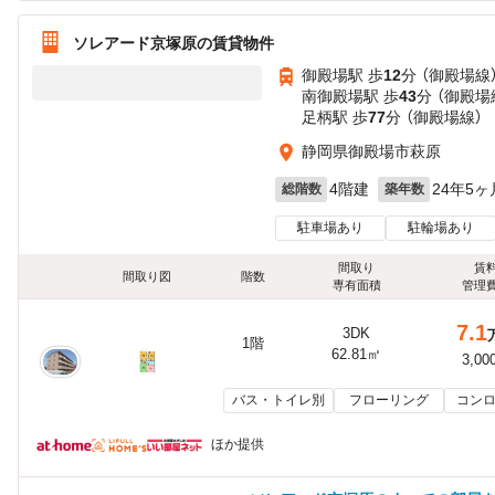
ソレアード京塚原の賃貸物件
御殿場駅 歩
12
分 （御殿場線
南御殿場駅 歩
43
分 （御殿場
足柄駅 歩
77
分 （御殿場線）
静岡県御殿場市萩原
4階建
24年5ヶ
総階数
築年数
駐車場あり
駐輪場あり
間取り
賃
間取り図
階数
専有面積
管理
7.1
3DK
1階
62.81㎡
3,00
バス・トイレ別
フローリング
コンロ
ほか提供