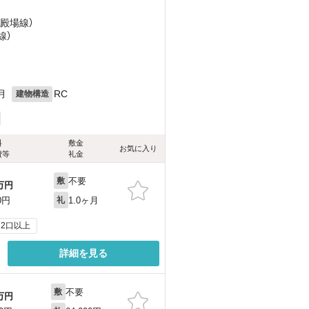
御殿場線）
線）
月
RC
建物構造
料
敷金
お気に入り
費等
礼金
不要
敷
万円
1.0ヶ月
0円
礼
2口以上
詳細を見る
不要
敷
万円