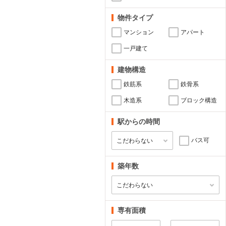
物件タイプ
マンション
アパート
一戸建て
建物構造
鉄筋系
鉄骨系
木造系
ブロック構造
駅からの時間
バス可
築年数
専有面積