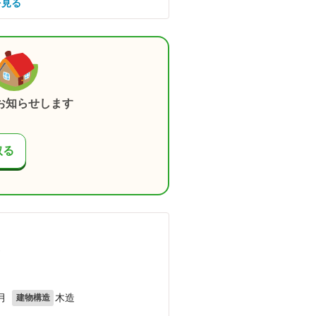
を見る
お知らせします
取る
）
月
木造
建物構造