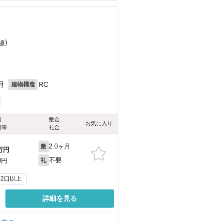
）
線）
月
RC
建物構造
料
敷金
お気に入り
費等
礼金
2.0ヶ月
敷
万円
不要
0円
礼
2口以上
詳細を見る