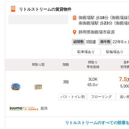
リトルストリームの賃貸物件
御殿場駅 歩
18
分 （御殿場線
南御殿場駅 歩
23
分 （御殿場
静岡県御殿場市萩原
3階建
22年6ヶ
総階数
築年数
駐車場あり
駐輪場あり
間取り
賃
間取り図
階数
専有面積
管理
7.5
3LDK
3階
65.0㎡
5,00
バス・トイレ別
フローリング
追い
提供
リトルストリームのすべての部屋