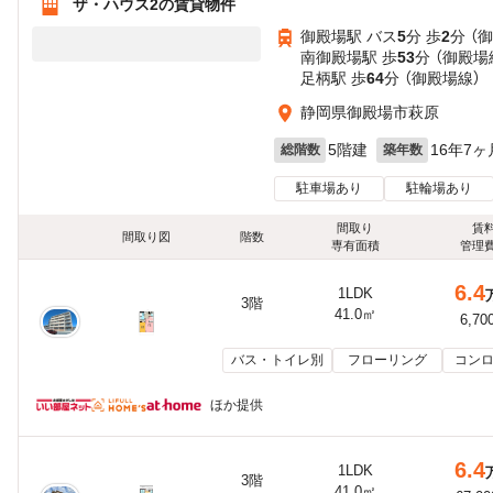
ザ・ハウス2の賃貸物件
御殿場駅 バス
5
分 歩
2
分 （
南御殿場駅 歩
53
分 （御殿場
足柄駅 歩
64
分 （御殿場線）
静岡県御殿場市萩原
5階建
16年7ヶ
総階数
築年数
駐車場あり
駐輪場あり
間取り
賃
間取り図
階数
専有面積
管理
6.4
1LDK
3階
41.0㎡
6,70
バス・トイレ別
フローリング
コンロ
ほか提供
6.4
1LDK
3階
41.0㎡