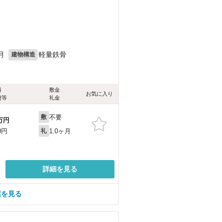
）
月
軽量鉄骨
建物構造
料
敷金
お気に入り
費等
礼金
不要
敷
万円
1.0ヶ月
0円
礼
詳細を見る
屋を見る