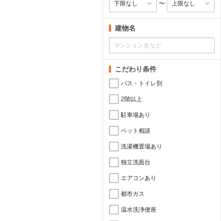
〜
建物名
こだわり条件
バス・トイレ別
2階以上
駐車場あり
ペット相談
洗濯機置場あり
独立洗面台
エアコンあり
都市ガス
温水洗浄便座