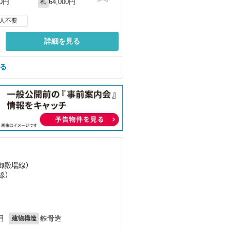
64,000円
00円
礼
人不要
詳細を見る
る
（御殿場線）
線）
月
鉄骨造
建物構造