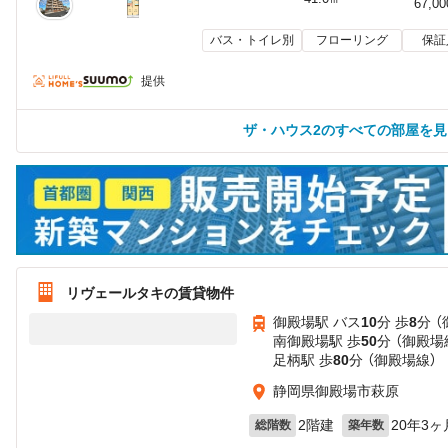
67,0
バス・トイレ別
フローリング
保証
提供
ザ・ハウス2のすべての部屋を見
リヴェールタキの賃貸物件
御殿場駅 バス
10
分 歩
8
分 
南御殿場駅 歩
50
分 （御殿場
足柄駅 歩
80
分 （御殿場線）
静岡県御殿場市萩原
2階建
20年3ヶ
総階数
築年数