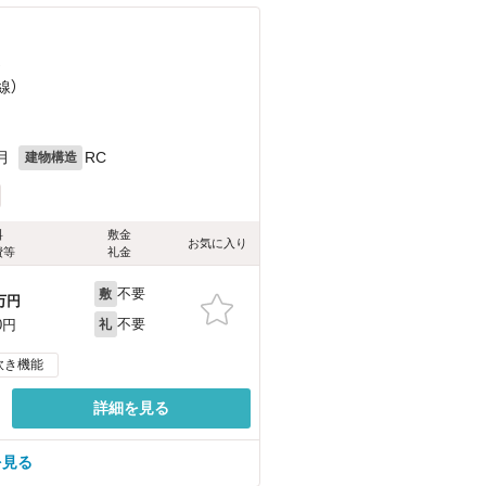
）
線）
月
RC
建物構造
料
敷金
お気に入り
費等
礼金
不要
敷
万円
不要
0円
礼
炊き機能
詳細を見る
を見る