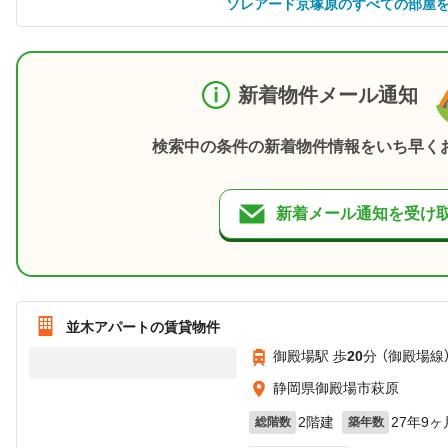
ソレアード京塚原のすべての部屋
新着物件メール通知
検索中の条件の新着物件情報をいち早く
新着メール通知を受け
並木アパートの賃貸物件
御殿場駅 歩
20
分 （御殿場線
静岡県御殿場市萩原
2階建
27年9ヶ
総階数
築年数