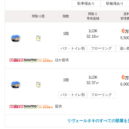
駐車場あり
駐輪場あり
間取り
賃
間取り図
階数
専有面積
管理
6
1LDK
万
1階
32.18㎡
5,50
バス・トイレ別
フローリング
追い
ほか提供
6
1LDK
万
1階
32.37㎡
6,00
バス・トイレ別
フローリング
提供
リヴェールタキのすべての部屋を