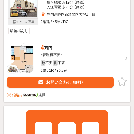
狐ヶ崎駅 歩
19
分 （静鉄）
入江岡駅 歩
20
分 （静鉄）
静岡県静岡市清水区大坪1丁目
3階建 / 45年 / RC
すべての写真
駐輪場あり
4
万円
（管理費不要）
不要
不要
敷
礼
2階 / 1R / 30.5㎡
お問い合わせ
（無料）
提供