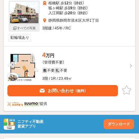
桜橋駅 歩
12
分 （静鉄）
狐ヶ崎駅 歩
19
分 （静鉄）
入江岡駅 歩
20
分 （静鉄）
静岡県静岡市清水区大坪1丁目
3階建 / 45年 / RC
すべての写真
駐輪場あり
4
万円
（管理費不要）
不要
不要
敷
礼
3階 / 1R / 23.49㎡
お問い合わせ
（無料）
提供
ニフティ不動産
ダウンロード
賃貸アプリ