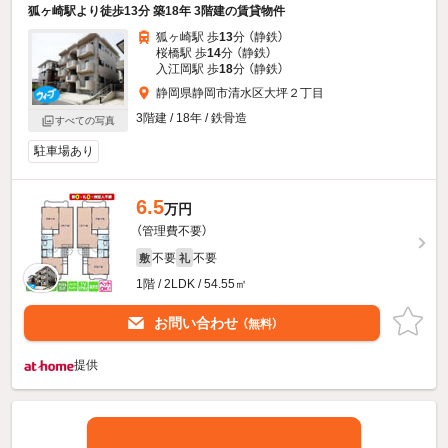
狐ヶ崎駅より徒歩13分 築18年 3階建の賃貸物件
狐ヶ崎駅 歩
13
分 （静鉄）
桜橋駅 歩
14
分 （静鉄）
入江岡駅 歩
18
分 （静鉄）
静岡県静岡市清水区大坪２丁目
3階建 / 18年 / 鉄骨造
すべての写真
駐車場あり
6.5
万円
（管理費不要）
不要
不要
敷
礼
1階 / 2LDK / 54.55㎡
お問い合わせ
（無料）
提供