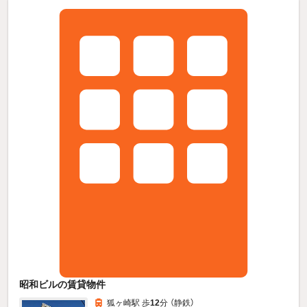
昭和ビルの賃貸物件
狐ヶ崎駅 歩
12
分 （静鉄）