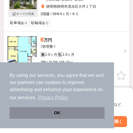
静岡県静岡市清水区大坪１丁目
2階建 / 38年4ヶ月 / ＲＣ
すべての写真
駐車場あり
駐輪場あり
6
万円
（管理費-）
1.0ヶ月
1.0ヶ月
敷
礼
2階 / 2LDK / 55.23㎡
By using our services, you agree that we and
お問い合わせ
（無料）
our
partners
use cookies to improve
提供
advertising and enhance your experience on
アプリに切り替えて、サクサクお部屋探し
our services.
Privacy Policy
会員登録なしですぐ使える。マップ検索やお気に入り保存など、
アプリ限定の便利な機能が使えます！
OK
Web版で続行
アプリを開く
市区町村を変更
絞り込み条件を変更