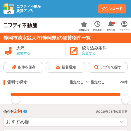
ニフティ不動産
ダウンロード
賃貸アプリ
お知らせ
閲覧履歴
マイページ
お気に入り
静岡市清水区大坪(静岡県)の賃貸物件一覧
大坪
絞り込み条件
変更する
変更する
条件を保存
新着通知
アプリで探す
賃料で探す
指定なし
〜
指定なし
24
件
指定した賃料で絞り込む
24
物件数
件
2026年08月01日
更新