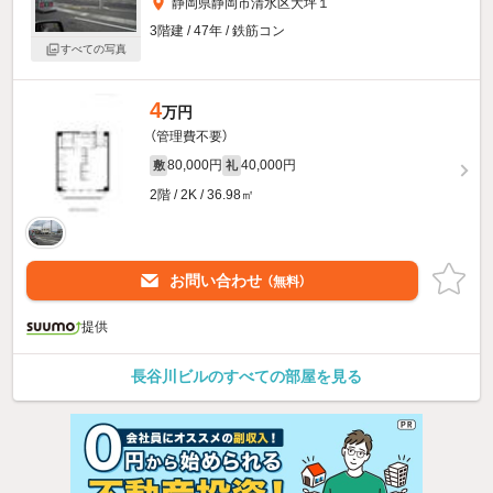
静岡県静岡市清水区大坪１
3階建 / 47年 / 鉄筋コン
すべての写真
4
万円
（管理費不要）
80,000円
40,000円
敷
礼
2階 / 2K / 36.98㎡
お問い合わせ
（無料）
提供
長谷川ビルのすべての部屋を見る