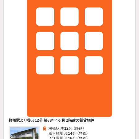
桜橋駅より徒歩12分 築38年4ヶ月 2階建の賃貸物件
桜橋駅 歩
12
分 （静鉄）
狐ヶ崎駅 歩
14
分 （静鉄）
入江岡駅 歩
16
分 （静鉄）