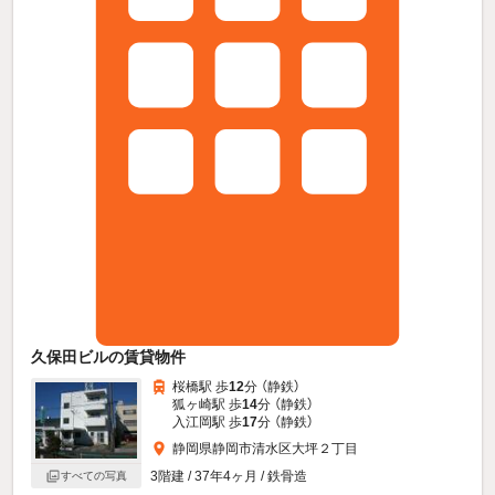
久保田ビルの賃貸物件
桜橋駅 歩
12
分 （静鉄）
狐ヶ崎駅 歩
14
分 （静鉄）
入江岡駅 歩
17
分 （静鉄）
静岡県静岡市清水区大坪２丁目
3階建 / 37年4ヶ月 / 鉄骨造
すべての写真