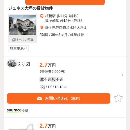
ジュネス大坪の賃貸物件
桜橋駅 歩
11
分 （静鉄）
狐ヶ崎駅 歩
14
分 （静鉄）
静岡県静岡市清水区大坪１
2階建 / 39年6ヶ月 / 軽量鉄骨
すべての写真
駐車場あり
2.7
万円
（管理費2,000円）
不要
不要
敷
礼
2階 / 1K / 18.18㎡
お問い合わせ
（無料）
提供
2.7
万円