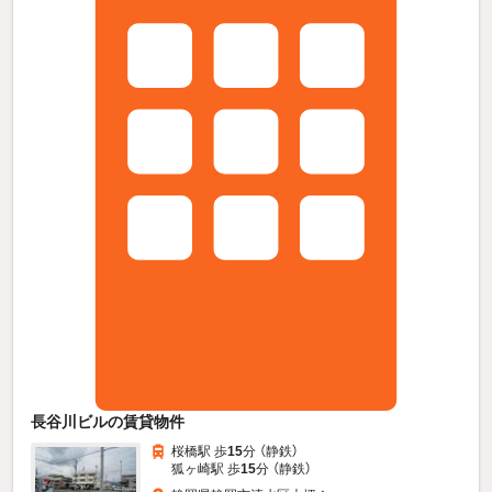
長谷川ビルの賃貸物件
桜橋駅 歩
15
分 （静鉄）
狐ヶ崎駅 歩
15
分 （静鉄）