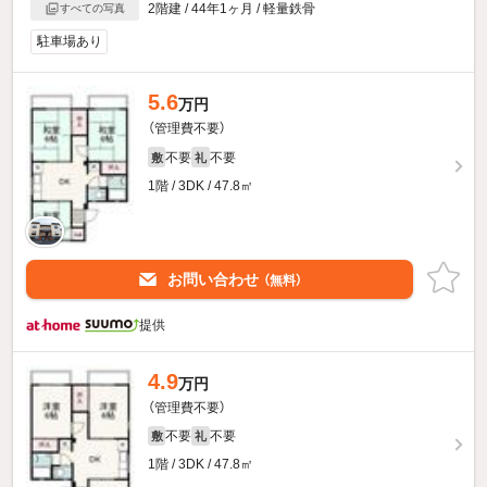
2階建 / 44年1ヶ月 / 軽量鉄骨
すべての写真
駐車場あり
5.6
万円
（管理費不要）
不要
不要
敷
礼
1階 / 3DK / 47.8㎡
お問い合わせ
（無料）
提供
4.9
万円
（管理費不要）
不要
不要
敷
礼
1階 / 3DK / 47.8㎡