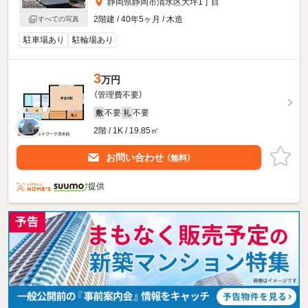
静岡県静岡市清水区大坪1丁目
2階建 / 40年5ヶ月 / 木造
すべての写真
駐車場あり
駐輪場あり
3
万円
（管理費不要）
不要
不要
敷
礼
2階 / 1K / 19.85㎡
お問い合わせ
（無料）
提供