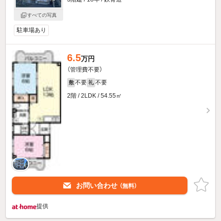
すべての写真
駐車場あり
6.5
万円
（管理費不要）
不要
不要
敷
礼
2階 / 2LDK / 54.55㎡
お問い合わせ
（無料）
提供