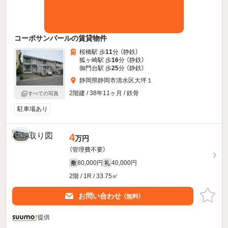
コーポサンパールの賃貸物件
桜橋駅 歩
11
分 （静鉄）
狐ヶ崎駅 歩
16
分 （静鉄）
御門台駅 歩
25
分 （静鉄）
静岡県静岡市清水区大坪１
2階建 / 38年11ヶ月 / 鉄骨
すべての写真
駐車場あり
4
万円
（管理費不要）
80,000円
40,000円
敷
礼
2階 / 1R / 33.75㎡
お問い合わせ
（無料）
提供