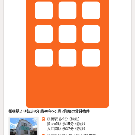
桜橋駅より徒歩9分 築40年5ヶ月 2階建の賃貸物件
桜橋駅 歩
9
分 （静鉄）
狐ヶ崎駅 歩
15
分 （静鉄）
入江岡駅 歩
17
分 （静鉄）