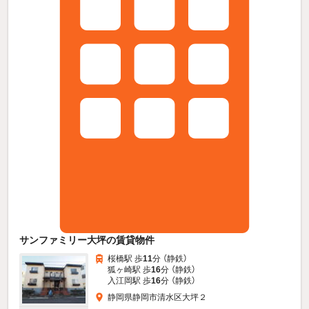
サンファミリー大坪の賃貸物件
桜橋駅 歩
11
分 （静鉄）
狐ヶ崎駅 歩
16
分 （静鉄）
入江岡駅 歩
16
分 （静鉄）
静岡県静岡市清水区大坪２