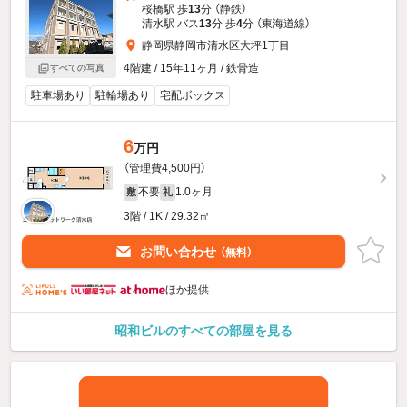
桜橋駅 歩
13
分 （静鉄）
清水駅 バス
13
分 歩
4
分 （東海道線）
静岡県静岡市清水区大坪1丁目
4階建 / 15年11ヶ月 / 鉄骨造
すべての写真
駐車場あり
駐輪場あり
宅配ボックス
6
万円
（管理費4,500円）
不要
1.0ヶ月
敷
礼
3階 / 1K / 29.32㎡
お問い合わせ
（無料）
ほか提供
昭和ビルのすべての部屋を見る