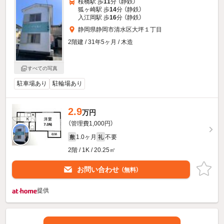
桜橋駅 歩
11
分 （静鉄）
狐ヶ崎駅 歩
14
分 （静鉄）
入江岡駅 歩
16
分 （静鉄）
静岡県静岡市清水区大坪１丁目
2階建 / 31年5ヶ月 / 木造
すべての写真
駐車場あり
駐輪場あり
2.9
万円
（管理費1,000円）
1.0ヶ月
不要
敷
礼
2階 / 1K / 20.25㎡
お問い合わせ
（無料）
提供