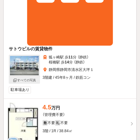
サトウビルの賃貸物件
狐ヶ崎駅 歩
11
分 （静鉄）
桜橋駅 歩
14
分 （静鉄）
静岡県静岡市清水区大坪１
3階建 / 45年8ヶ月 / 鉄筋コン
すべての写真
駐車場あり
4.5
万円
（管理費不要）
不要
不要
敷
礼
3階 / 1R / 38.84㎡