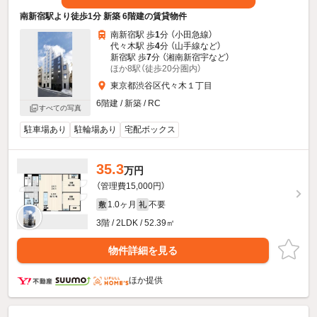
南新宿駅より徒歩1分 新築 6階建の賃貸物件
南新宿駅 歩
1
分 （小田急線）
代々木駅 歩
4
分 （山手線
など
）
新宿駅 歩
7
分 （湘南新宿宇
など
）
ほか8駅（徒歩20分圏内）
東京都渋谷区代々木１丁目
6階建 / 新築 / RC
すべての写真
駐車場あり
駐輪場あり
宅配ボックス
35.3
万円
（管理費15,000円）
1.0ヶ月
不要
敷
礼
3階 / 2LDK / 52.39㎡
物件詳細を見る
ほか提供