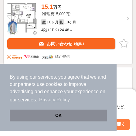
15.1
万円
（管理費15,000円）
1.0ヶ月
1.0ヶ月
敷
礼
4階 / 1DK / 24.48㎡
お問い合わせ
（無料）
ほか提供
By using our services, you agree that we and
our
partners
use cookies to improve
advertising and enhance your experience on
アプリに切り替えて、サクサクお部屋探し
our services.
Privacy Policy
会員登録なしですぐ使える。マップ検索やお気に入り保存など、
アプリ限定の便利な機能が使えます！
OK
Web版で続行
アプリを開く
市区町村を変更
絞り込み条件を変更