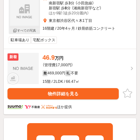
南新宿駅 歩
3
分 （小田急線）
新宿駅 歩
8
分 （湘南新宿宇
など
）
ほか9駅（徒歩20分圏内）
東京都渋谷区代々木1丁目
16階建 / 20年4ヶ月 / 鉄骨鉄筋コンクリート
すべての写真
駐車場あり
宅配ボックス
46.9
新着
万円
（管理費17,000円）
469,000円
不要
敷
礼
15階 / 2LDK / 66.47㎡
物件詳細を見る
ほか提供