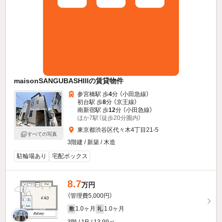
maisonSANGUBASHIIIの賃貸物件
参宮橋駅 歩
4
分 （小田急線）
初台駅 歩
8
分 （京王線）
南新宿駅 歩
12
分 （小田急線）
ほか7駅（徒歩20分圏内）
東京都渋谷区代々木4丁目21-5
すべての写真
3階建 / 新築 / 木造
駐輪場あり
宅配ボックス
8.7
万円
（管理費5,000円）
1.0ヶ月
1.0ヶ月
敷
礼
3階 / 1R / 13.99㎡