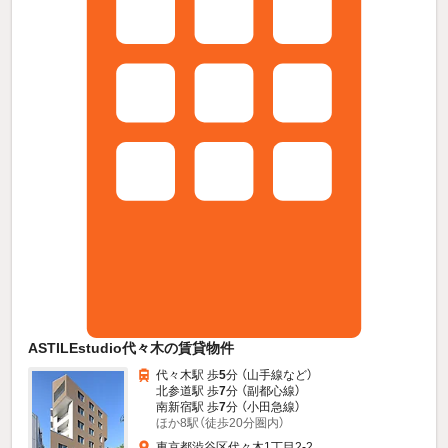
ASTILEstudio代々木の賃貸物件
代々木駅 歩
5
分 （山手線
など
）
北参道駅 歩
7
分 （副都心線）
南新宿駅 歩
7
分 （小田急線）
ほか8駅（徒歩20分圏内）
東京都渋谷区代々木1丁目2-2