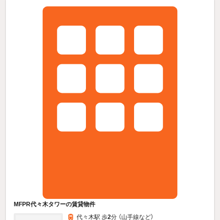
MFPR代々木タワーの賃貸物件
代々木駅 歩
2
分 （山手線
など
）