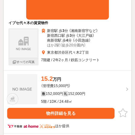
イプセ代々木の賃貸物件
新宿駅 歩
3
分 （湘南新宿宇
など
）
新宿西口駅 歩
3
分 （大江戸線）
南新宿駅 歩
4
分 （小田急線）
ほか2駅（徒歩20分圏内）
東京都渋谷区代々木2丁目
7階建 / 2年2ヶ月 / 鉄筋コンクリート
すべての写真
15.2
万円
（管理費15,000円）
152,000円
152,000円
敷
礼
5階 / 1DK / 24.48㎡
物件詳細を見る
ほか提供