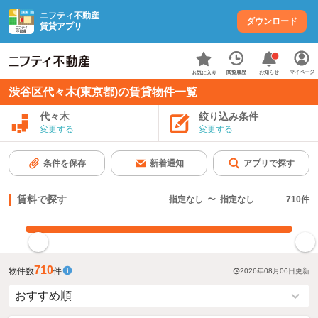
ニフティ不動産
ダウンロード
賃貸アプリ
お知らせ
閲覧履歴
マイページ
お気に入り
渋谷区代々木(東京都)の賃貸物件一覧
代々木
絞り込み条件
変更する
変更する
条件を保存
新着通知
アプリで探す
賃料で探す
指定なし
〜
指定なし
710
件
指定した賃料で絞り込む
710
物件数
件
2026年08月06日
更新