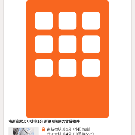
南新宿駅より徒歩1分 新築 6階建の賃貸物件
南新宿駅 歩
1
分 （小田急線）
代々木駅 歩
4
分 （山手線
など
）