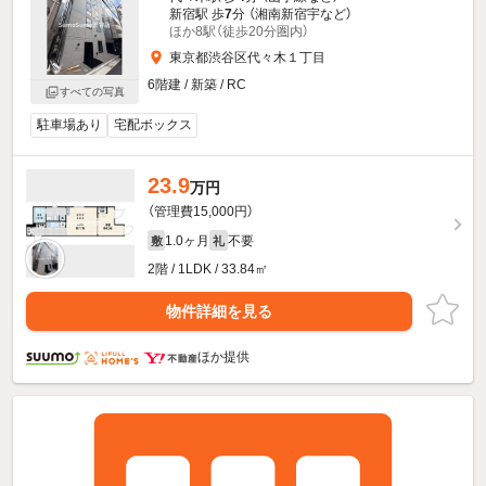
新宿駅 歩
7
分 （湘南新宿宇
など
）
ほか8駅（徒歩20分圏内）
東京都渋谷区代々木１丁目
6階建 / 新築 / RC
すべての写真
駐車場あり
宅配ボックス
23.9
万円
（管理費15,000円）
1.0ヶ月
不要
敷
礼
2階 / 1LDK / 33.84㎡
物件詳細を見る
ほか提供