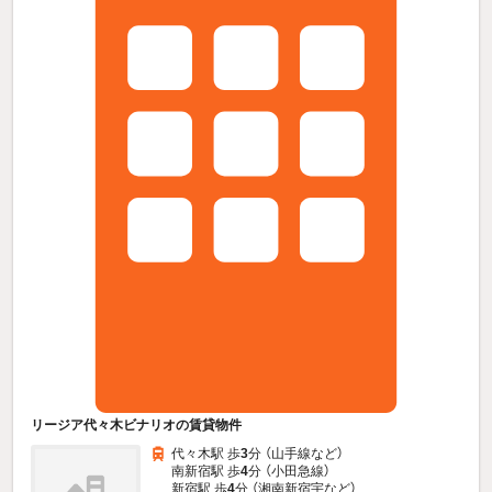
リージア代々木ビナリオの賃貸物件
代々木駅 歩
3
分 （山手線
など
）
南新宿駅 歩
4
分 （小田急線）
新宿駅 歩
4
分 （湘南新宿宇
など
）