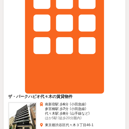
ザ・パークハビオ代々木の賃貸物件
南新宿駅 歩
6
分 （小田急線）
参宮橋駅 歩
7
分 （小田急線）
代々木駅 歩
8
分 （山手線
など
）
ほか5駅（徒歩20分圏内）
東京都渋谷区代々木３丁目46-1