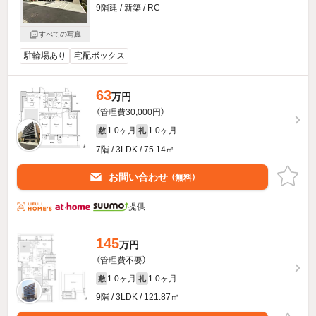
9階建 / 新築 / RC
すべての写真
駐輪場あり
宅配ボックス
63
万円
（管理費30,000円）
1.0ヶ月
1.0ヶ月
敷
礼
7階 / 3LDK / 75.14㎡
お問い合わせ
（無料）
提供
145
万円
（管理費不要）
1.0ヶ月
1.0ヶ月
敷
礼
9階 / 3LDK / 121.87㎡