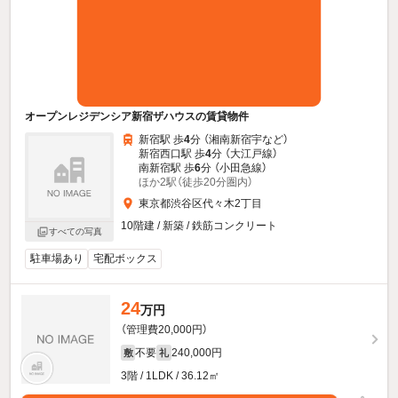
オープンレジデンシア新宿ザハウスの賃貸物件
新宿駅 歩
4
分 （湘南新宿宇
など
）
新宿西口駅 歩
4
分 （大江戸線）
南新宿駅 歩
6
分 （小田急線）
ほか2駅（徒歩20分圏内）
東京都渋谷区代々木2丁目
10階建 / 新築 / 鉄筋コンクリート
すべての写真
駐車場あり
宅配ボックス
24
万円
（管理費20,000円）
不要
240,000円
敷
礼
3階 / 1LDK / 36.12㎡