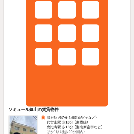
ソミュール鉢山の賃貸物件
渋谷駅 歩
7
分 （湘南新宿宇
など
）
代官山駅 歩
10
分 （東横線）
恵比寿駅 歩
13
分 （湘南新宿宇
など
）
ほか1駅（徒歩20分圏内）