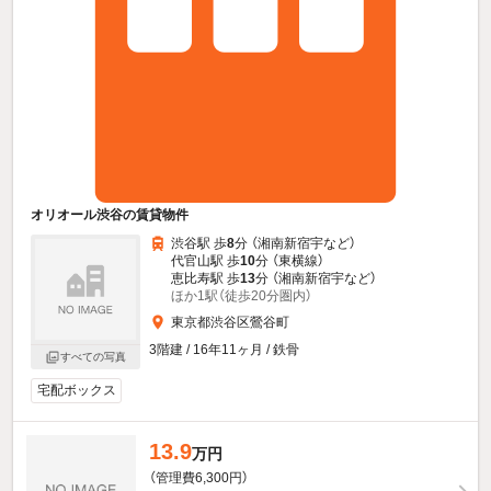
オリオール渋谷の賃貸物件
渋谷駅 歩
8
分 （湘南新宿宇
など
）
代官山駅 歩
10
分 （東横線）
恵比寿駅 歩
13
分 （湘南新宿宇
など
）
ほか1駅（徒歩20分圏内）
東京都渋谷区鶯谷町
3階建 / 16年11ヶ月 / 鉄骨
すべての写真
宅配ボックス
13.9
万円
（管理費6,300円）