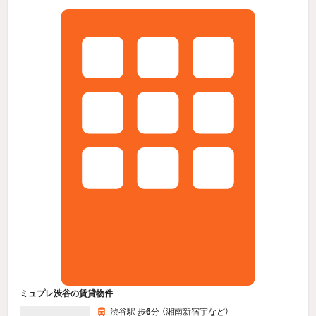
ミュプレ渋谷の賃貸物件
渋谷駅 歩
6
分 （湘南新宿宇
など
）