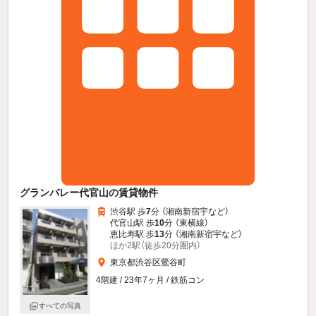
グランバレー代官山の賃貸物件
渋谷駅 歩
7
分 （湘南新宿宇
など
）
代官山駅 歩
10
分 （東横線）
恵比寿駅 歩
13
分 （湘南新宿宇
など
）
ほか2駅（徒歩20分圏内）
東京都渋谷区鶯谷町
4階建 / 23年7ヶ月 / 鉄筋コン
すべての写真