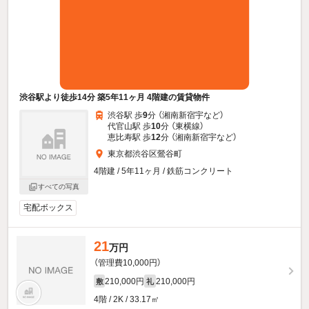
渋谷駅より徒歩14分 築5年11ヶ月 4階建の賃貸物件
渋谷駅 歩
9
分 （湘南新宿宇
など
）
代官山駅 歩
10
分 （東横線）
恵比寿駅 歩
12
分 （湘南新宿宇
など
）
東京都渋谷区鶯谷町
4階建 / 5年11ヶ月 / 鉄筋コンクリート
すべての写真
宅配ボックス
21
万円
（管理費10,000円）
210,000円
210,000円
敷
礼
4階 / 2K / 33.17㎡