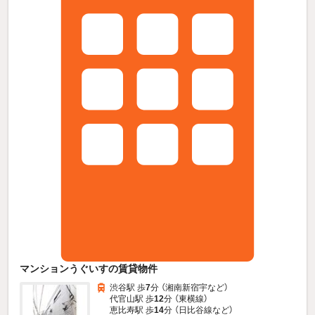
マンションうぐいすの賃貸物件
渋谷駅 歩
7
分 （湘南新宿宇
など
）
代官山駅 歩
12
分 （東横線）
恵比寿駅 歩
14
分 （日比谷線
など
）