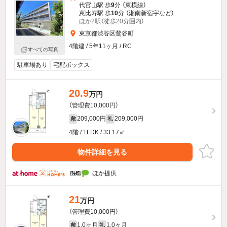
代官山駅 歩
9
分 （東横線）
恵比寿駅 歩
10
分 （湘南新宿宇
など
）
ほか2駅（徒歩20分圏内）
東京都渋谷区鶯谷町
4階建 / 5年11ヶ月 / RC
すべての写真
駐車場あり
宅配ボックス
20.9
万円
（管理費10,000円）
209,000円
209,000円
敷
礼
4階 / 1LDK / 33.17㎡
物件詳細を見る
ほか提供
21
万円
（管理費10,000円）
1.0ヶ月
1.0ヶ月
敷
礼