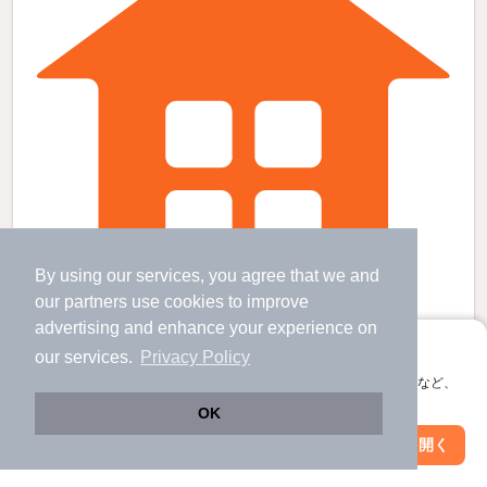
By using our services, you agree that we and
our
partners
use cookies to improve
advertising and enhance your experience on
渋谷駅より徒歩6分 築27年9ヶ月 2階建の賃貸物件
アプリに切り替えて、サクサクお部屋探し
our services.
Privacy Policy
渋谷駅 歩
6
分 （湘南新宿宇
など
）
代官山駅 歩
12
分 （東横線）
会員登録なしですぐ使える。マップ検索やお気に入り保存など、
神泉駅 歩
16
分 （井の頭線）
アプリ限定の便利な機能が使えます！
OK
ほか2駅（徒歩20分圏内）
Web版で続行
東京都渋谷区鶯谷町
アプリを開く
市区町村を変更
絞り込み条件を変更
2階建 / 27年9ヶ月 / 木造