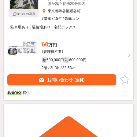
ほか2駅（徒歩20分圏内）
東京都渋谷区鶯谷町
すべての写真
7階建 / 15年 / 鉄筋コン
駐車場あり
駐輪場あり
宅配ボックス
60
万円
（管理費不要）
600,000円
600,000円
敷
礼
2階 / 2LDK / 83.53㎡
お問い合わせ
（無料）
提供