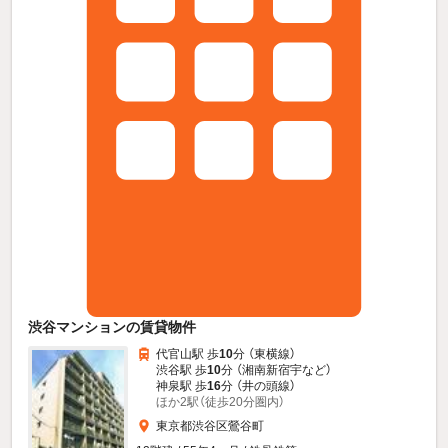
渋谷マンションの賃貸物件
代官山駅 歩
10
分 （東横線）
渋谷駅 歩
10
分 （湘南新宿宇
など
）
神泉駅 歩
16
分 （井の頭線）
ほか2駅（徒歩20分圏内）
東京都渋谷区鶯谷町