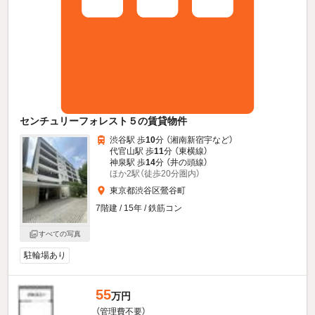
センチュリーフォレスト５の賃貸物件
渋谷駅 歩
10
分 （湘南新宿宇
など
）
代官山駅 歩
11
分 （東横線）
神泉駅 歩
14
分 （井の頭線）
ほか2駅（徒歩20分圏内）
東京都渋谷区鶯谷町
7階建 / 15年 / 鉄筋コン
すべての写真
駐輪場あり
55
万円
（管理費不要）