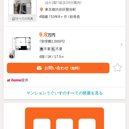
ほか2駅（徒歩20分圏内）
東京都渋谷区鶯谷町
4階建 / 53年8ヶ月 / 鉄骨造
すべての写真
9.8
万円
（管理費2,000円）
不要
不要
敷
礼
4階 / 1K / 17.0㎡
お問い合わせ
（無料）
提供
マンションうぐいすのすべての部屋を見る