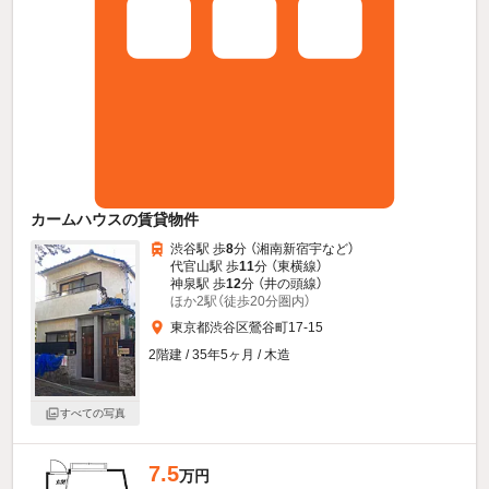
カームハウスの賃貸物件
渋谷駅 歩
8
分 （湘南新宿宇
など
）
代官山駅 歩
11
分 （東横線）
神泉駅 歩
12
分 （井の頭線）
ほか2駅（徒歩20分圏内）
東京都渋谷区鶯谷町17-15
2階建 / 35年5ヶ月 / 木造
すべての写真
7.5
万円