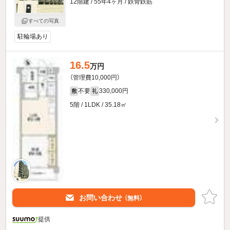
12階建 / 55年4ヶ月 / 鉄骨鉄筋
すべての写真
駐輪場あり
16.5
万円
（管理費10,000円）
不要
330,000円
敷
礼
5階 / 1LDK / 35.18㎡
お問い合わせ
（無料）
提供