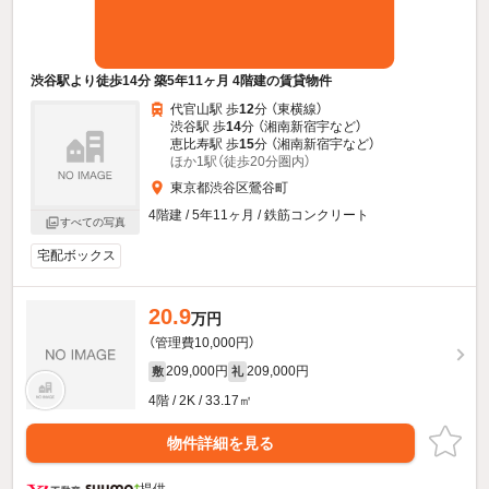
渋谷駅より徒歩14分 築5年11ヶ月 4階建の賃貸物件
代官山駅 歩
12
分 （東横線）
渋谷駅 歩
14
分 （湘南新宿宇
など
）
恵比寿駅 歩
15
分 （湘南新宿宇
など
）
ほか1駅（徒歩20分圏内）
東京都渋谷区鶯谷町
4階建 / 5年11ヶ月 / 鉄筋コンクリート
すべての写真
宅配ボックス
20.9
万円
（管理費10,000円）
209,000円
209,000円
敷
礼
4階 / 2K / 33.17㎡
物件詳細を見る
提供