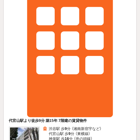
代官山駅より徒歩9分 築15年 7階建の賃貸物件
渋谷駅 歩
9
分 （湘南新宿宇
など
）
代官山駅 歩
9
分 （東横線）
神泉駅 歩
16
分 （井の頭線）