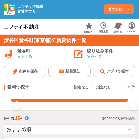
ニフティ不動産
ダウンロード
賃貸アプリ
お知らせ
閲覧履歴
マイページ
お気に入り
渋谷区鶯谷町(東京都)の賃貸物件一覧
鶯谷町
絞り込み条件
変更する
変更する
条件を保存
新着通知
アプリで探す
賃料で探す
指定なし
〜
指定なし
19
件
指定した賃料で絞り込む
19
物件数
件
2026年08月02日
更新