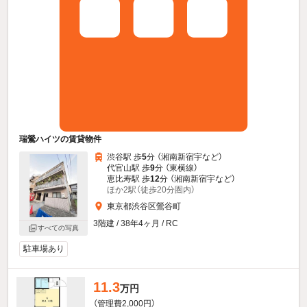
瑞鶯ハイツの賃貸物件
渋谷駅 歩
5
分 （湘南新宿宇
など
）
代官山駅 歩
9
分 （東横線）
恵比寿駅 歩
12
分 （湘南新宿宇
など
）
ほか2駅（徒歩20分圏内）
東京都渋谷区鶯谷町
3階建 / 38年4ヶ月 / RC
すべての写真
駐車場あり
11.3
万円
（管理費2,000円）