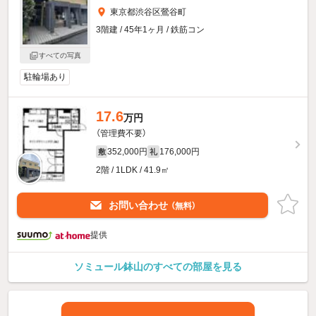
東京都渋谷区鶯谷町
3階建 / 45年1ヶ月 / 鉄筋コン
すべての写真
駐輪場あり
17.6
万円
（管理費不要）
352,000円
176,000円
敷
礼
2階 / 1LDK / 41.9㎡
お問い合わせ
（無料）
提供
ソミュール鉢山のすべての部屋を見る