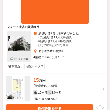
フィーノ渋谷の賃貸物件
渋谷駅 歩
7
分 （湘南新宿宇
など
）
代官山駅 歩
11
分 （東横線）
神泉駅 歩
12
分 （井の頭線）
ほか2駅（徒歩20分圏内）
東京都渋谷区鶯谷町
4階建 / 16年3ヶ月 / RC
すべての写真
駐車場あり
宅配ボックス
15
万円
（管理費10,000円）
1.0ヶ月
1.0ヶ月
敷
礼
1階 / 1R / 30.68㎡
物件詳細を見る