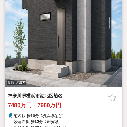
新築一戸建て
神奈川県横浜市港北区菊名
7480万円・7980万円
菊名駅 歩
10
分 （横浜線
など
）
妙蓮寺駅 歩
12
分 （東横線）