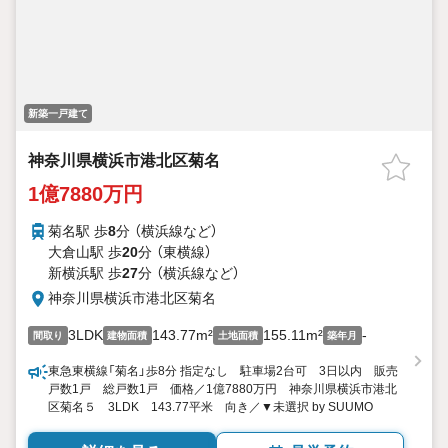
新築一戸建て
神奈川県横浜市港北区菊名
1億7880万円
菊名駅 歩
8
分 （横浜線
など
）
大倉山駅 歩
20
分 （東横線）
新横浜駅 歩
27
分 （横浜線
など
）
神奈川県横浜市港北区菊名
3LDK
143.77m²
155.11m²
-
間取り
建物面積
土地面積
築年月
東急東横線「菊名」歩8分 指定なし 駐車場2台可 3日以内 販売
戸数1戸 総戸数1戸 価格／1億7880万円 神奈川県横浜市港北
区菊名５ 3LDK 143.77平米 向き／▼未選択 by SUUMO