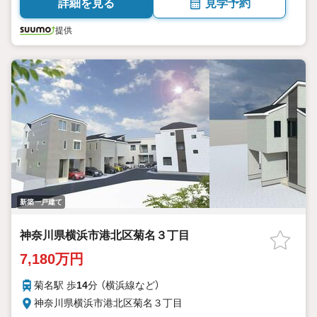
詳細を見る
見学予約
提供
新築一戸建て
神奈川県横浜市港北区菊名３丁目
7,180万円
菊名駅 歩
14
分 （横浜線
など
）
神奈川県横浜市港北区菊名３丁目