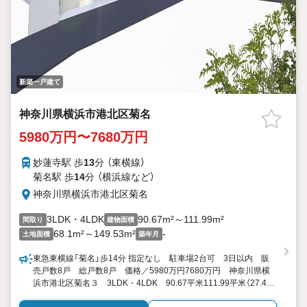
新築一戸建て
神奈川県横浜市港北区菊名
5980万円〜7680万円
妙蓮寺駅 歩
13
分 （東横線）
菊名駅 歩
14
分 （横浜線
など
）
神奈川県横浜市港北区菊名
3LDK・4LDK
90.67m²～111.99m²
間取り
建物面積
68.1m²～149.53m²
-
土地面積
築年月
東急東横線「菊名」歩14分 指定なし 駐車場2台可 3日以内 販
売戸数8戸 総戸数8戸 価格／5980万円7680万円 神奈川県横
浜市港北区菊名３ 3LDK・4LDK 90.67平米111.99平米（27.42
坪33.87坪） 向き／▼未選択 by SUUMO