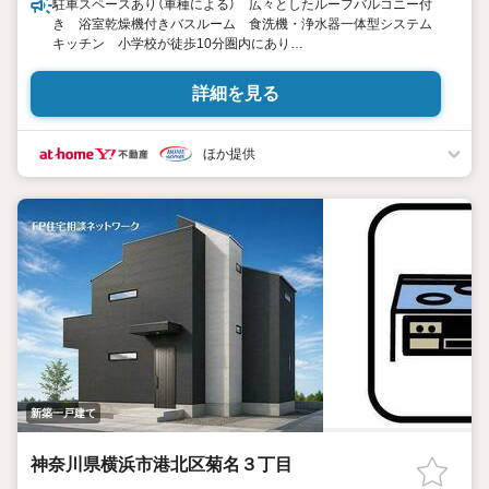
駐車スペースあり（車種による） 広々としたルーフバルコニー付
き 浴室乾燥機付きバスルーム 食洗機・浄水器一体型システム
キッチン 小学校が徒歩10分圏内にあり
東宝ハウス町田はまず、お客様一人一人を知り、理解することか
詳細を見る
ら始めます。
お客様のお話をきちんとお聞きし、しっかり話し合う「心」のコミ
ュニケーションが大切になります。だからこそ、それぞれのお客
ほか提供
様にベストな「住まい」をご提案をすることができるのです。
インターネット予約で当日見学が可能！
（1）［室内・現地を見学する］をクリック
（2）本日4日以内をご希望の方は
「ご要望・ご質問欄」に希望日時をご記入ください！
【主要不動産流通各社の2025年度中間期の売買仲介実績におい
て、全国第9位の売買仲介実績です】
※住宅新報より
たくさんのお客様からのお言葉に感謝してこれからも楽しく素敵
なお家探しをお約束します。
お家探しを始めてみようと思われたらまずは、お気軽に東宝ハウ
新築一戸建て
ス町田に相談してみませんか？
スタッフ一同お客様のお問合せをお待ちしております。
神奈川県横浜市港北区菊名３丁目