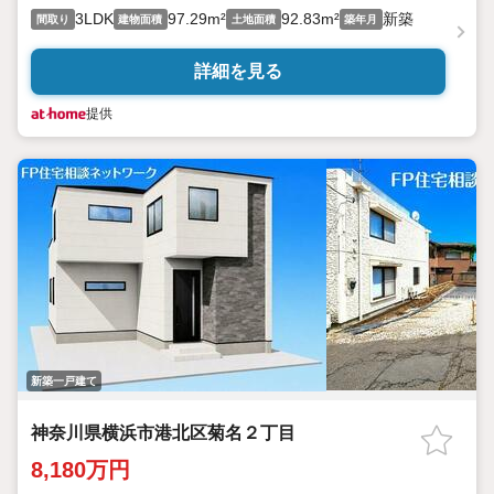
3LDK
97.29m²
92.83m²
新築
間取り
建物面積
土地面積
築年月
詳細を見る
提供
新築一戸建て
神奈川県横浜市港北区菊名２丁目
8,180万円