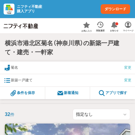
ニフティ不動産
ダウンロード
購入アプリ
お知らせ
閲覧履歴
マイページ
お気に入り
横浜市港北区菊名（神奈川県）の新築一戸建
て・建売・一軒家
菊名
変更
新築一戸建て
変更
条件を保存
新着通知
アプリで探す
32
件