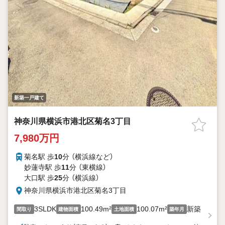
新築一戸建て
神奈川県横浜市港北区菊名3丁目
7,980万円
菊名駅 歩
10
分 （横浜線
など
）
妙蓮寺駅 歩
11
分 （東横線）
大口駅 歩
25
分 （横浜線）
神奈川県横浜市港北区菊名3丁目
3SLDK
100.49m²
100.07m²
新築
間取り
建物面積
土地面積
築年月