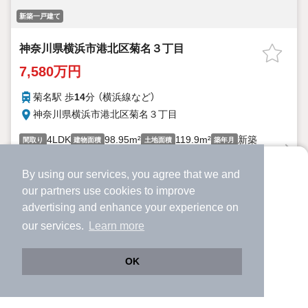
新築一戸建て
神奈川県横浜市港北区菊名３丁目
7,580万円
菊名駅 歩
14
分 （横浜線
など
）
神奈川県横浜市港北区菊名３丁目
4LDK
98.95m²
119.9m²
新築
間取り
建物面積
土地面積
築年月
詳細を見る
By using our services, you agree that we and
より使いやすくなった
our
partners
use cookies to improve
アプリで物件探ししませんか？
提供
advertising and enhance your experience on
✔️
サクサク動く地図で物件検索
our services.
Learn more
✔️
新着物件・価格変動をすぐに通知
✔️
会員登録なし
OK
Web版をこのまま使う
購入アプリを開く
市区町村を変更
詳細条件を変更