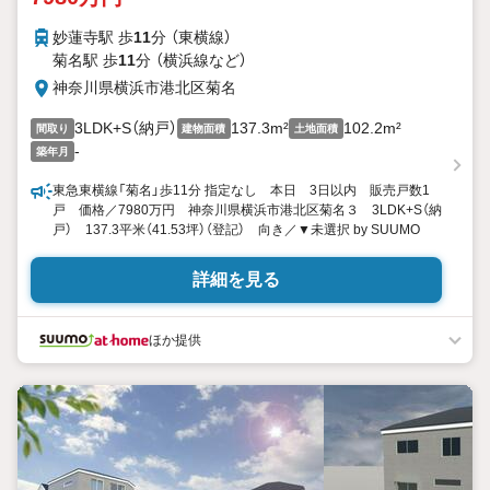
妙蓮寺駅 歩
11
分 （東横線）
菊名駅 歩
11
分 （横浜線
など
）
神奈川県横浜市港北区菊名
3LDK+S（納戸）
137.3m²
102.2m²
間取り
建物面積
土地面積
-
築年月
東急東横線「菊名」歩11分 指定なし 本日 3日以内 販売戸数1
戸 価格／7980万円 神奈川県横浜市港北区菊名３ 3LDK+S（納
戸） 137.3平米（41.53坪）（登記） 向き／▼未選択 by SUUMO
詳細を見る
ほか提供