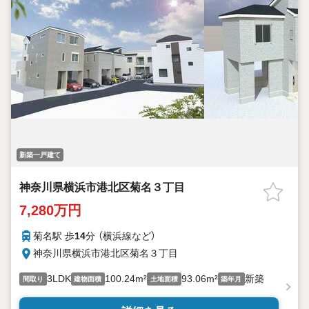
新築一戸建て
神奈川県横浜市港北区菊名３丁目
7,280万円
菊名駅 歩
14
分 （横浜線
など
）
神奈川県横浜市港北区菊名３丁目
3LDK
100.24m²
93.06m²
新築
間取り
建物面積
土地面積
築年月