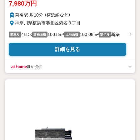
7,980万円
菊名駅 歩
10
分 （横浜線
など
）
神奈川県横浜市港北区菊名３丁目
4LDK
100.8m²
100.08m²
新築
間取り
建物面積
土地面積
築年月
詳細を見る
ほか提供