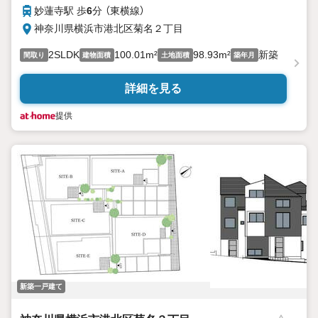
妙蓮寺駅 歩
6
分 （東横線）
神奈川県横浜市港北区菊名２丁目
2SLDK
100.01m²
98.93m²
新築
間取り
建物面積
土地面積
築年月
詳細を見る
提供
新築一戸建て