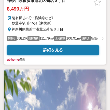
神奈川県横浜市港北区菊名３丁目
8,490万円
菊名駅 歩
8
分 （横浜線
など
）
妙蓮寺駅 歩
15
分 （東横線）
神奈川県横浜市港北区菊名３丁目
3SLDK
111.79m²
108.91m²
新築
間取り
建物面積
土地面積
築年月
詳細を見る
提供