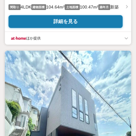
4LDK
104.64m²
100.47m²
新築
間取り
建物面積
土地面積
築年月
詳細を見る
ほか提供