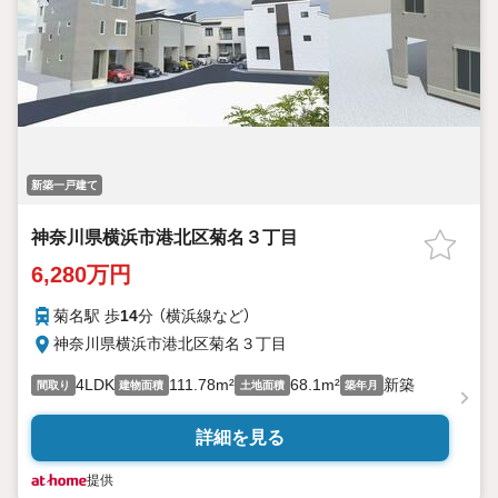
新築一戸建て
神奈川県横浜市港北区菊名３丁目
6,280万円
菊名駅 歩
14
分 （横浜線
など
）
神奈川県横浜市港北区菊名３丁目
4LDK
111.78m²
68.1m²
新築
間取り
建物面積
土地面積
築年月
詳細を見る
提供