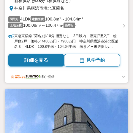
新横浜駅 歩
28
分 （横浜線
など
）
神奈川県横浜市港北区菊名
4LDK
100.8m²～104.64m²
間取り
建物面積
100.08m²～100.47m²
-
土地面積
築年月
東急東横線「菊名」歩10分 指定なし 3日以内 販売戸数2戸 総
戸数2戸 価格／7480万円・7980万円 神奈川県横浜市港北区菊
名３ 4LDK 100.8平米・104.64平米 向き／▼未選択 by
SUUMO
詳細を見る
見学予約
ほか提供