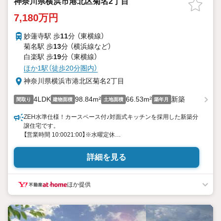
神奈川県横浜市港北区菊名2丁目
7,180万円
妙蓮寺駅 歩
11
分 （東横線）
菊名駅 歩
13
分 （横浜線
など
）
白楽駅 歩
19
分 （東横線）
ほか1駅（徒歩20分圏内）
神奈川県横浜市港北区菊名2丁目
4LDK
98.84m²
66.53m²
新築
間取り
建物面積
土地面積
築年月
ZEH水準仕様！カースペース付♪対面式キッチンを採用した新築分
譲住宅です。
【営業時間 10:0021:00】※水曜定休
上記時間はお電話が繋がりやすくなっております。ぜひお気軽に
ご連絡ください！
詳細を見る
現地を見学される場合は「室内・現地を見学する（無料）」ボタンよ
り
ご希望の日時をご記入いただけますとスムーズにご案内が可能で
ほか提供
す。
◎現地のご案内について
・平日や夜遅い時間帯もご案内が可能 ※定休日を除く