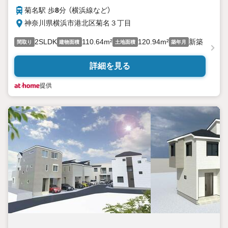
菊名駅 歩
8
分 （横浜線
など
）
神奈川県横浜市港北区菊名３丁目
2SLDK
110.64m²
120.94m²
新築
間取り
建物面積
土地面積
築年月
詳細を見る
提供