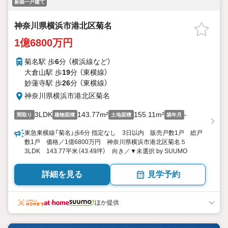
新築一戸建て
神奈川県横浜市港北区菊名
1億6800万円
菊名駅 歩
6
分 （横浜線
など
）
大倉山駅 歩
19
分 （東横線）
妙蓮寺駅 歩
26
分 （東横線）
神奈川県横浜市港北区菊名
3LDK
143.77m²
155.11m²
-
間取り
建物面積
土地面積
築年月
東急東横線「菊名」歩6分 指定なし 3日以内 販売戸数1戸 総戸
数1戸 価格／1億6800万円 神奈川県横浜市港北区菊名５
3LDK 143.77平米（43.49坪） 向き／▼未選択 by SUUMO
詳細を見る
見学予約
ほか提供