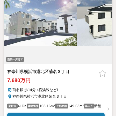
・経験豊富なスタッフが物件詳細を丁寧にご説明いたします。
・車でご自宅や最寄り駅等、ご指定の場所まで送迎します。
・チャイルドシートのご用意ございます。
◎個別FP相談会 無料
物件のご紹介だけでなく住宅ローン・資金のご相談、
まずは家探しについて話を聞きたいという方も大歓迎です！
年間8000棟以上の限定物件を発表しているオープンハウスだから
出会える物件が多数ございます。
ぜひお気軽にご連絡・ご相談ください！
※限定物件:当社のみ、もしくは当社を含めた数社でのみご紹介可
新築一戸建て
能なオープンハウス・ディベロップメントの物件
神奈川県横浜市港北区菊名３丁目
7,680万円
菊名駅 歩
14
分 （横浜線
など
）
神奈川県横浜市港北区菊名３丁目
4LDK
108.16m²
149.53m²
新築
間取り
建物面積
土地面積
築年月