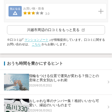
気になる
お買い物・飲食
3.0
川越市
周辺の口コミをもっと見る
※口コミは「
マンションノート
」が情報提供しています。口コミに関する
お問い合わせは、
こちら
からお願いします。
おうち時間を豊かにするヒント
指輪をつける位置で運気が変わる？指ごとの
意味と男女別おしゃれ術
2026年05月20日
おしゃれな車のナンバー集！格好いいから可
愛い、縁起のいいものまで
2026年06月09日