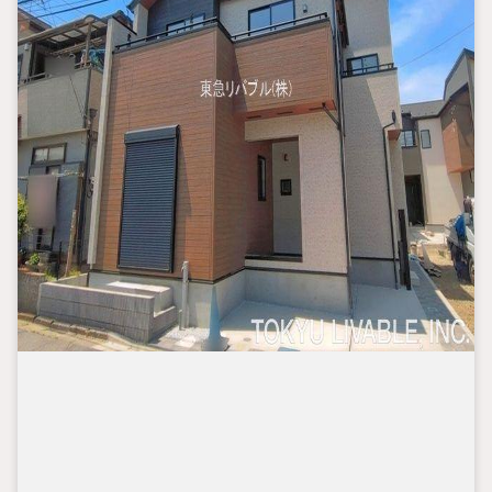
（2）注文住宅のご紹介（提携ハウスメーカー7社を保有しております
ので、ご予算・ご希望に合ったプランをご紹介できます。）
◇住まいに関する不動産情報を豊富に取り揃えております。また
リフォームの相談も承ります。
◇インターネット予約で当日現地見学が可能です
（1）［室内・現地を見学する］をクリック
（2）本日4日以内をご希望の方は
「ご要望・ご質問欄」に希望日時をご記入ください！