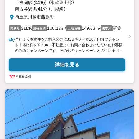
上福岡駅 歩
19
分 （東武東上線）
南古谷駅 歩
41
分 （川越線）
埼玉県川越市藤原町
3LDK
108.27m²
149.63m²
新築
間取り
建物面積
土地面積
築年月
当社より本物件をご購入の方にJCBギフト券10万円分プレゼン
ト！本物件をYahoo！不動産よりお問い合わせいただいたお客様
のみのキャンペーンです。その他のキャンペーンとの併用不可。
【営業時間 10:0018:00】
詳細を見る
この時間帯はお電話でのお問い合わせがスムーズです。
提供
住み替えをご希望の方は自社買取保証付売却プランがございま
す。お気軽にお問い合わせください。
●新河岸駅徒歩15分
●カースペース2台可
●閑静な住宅地
●充実の設備
◇当社の強みは
（1）リフォーム（当社でも再販事業を行っている為、お客様に最適
なプランをご提供できます。）