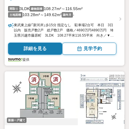
3LDK
108.27m²～116.55m²
間取り
建物面積
103.28m²～149.62m²
-
土地面積
築年月
東武東上線「新河岸」歩15分 指定なし 駐車場2台可 本日 3日
以内 販売戸数2戸 総戸数2戸 価格／4690万円4890万円 埼
玉県川越市藤原町 3LDK 108.27平米116.55平米 向き／▼未
選択 by SUUMO
詳細を見る
見学予約
提供
新築一戸建て