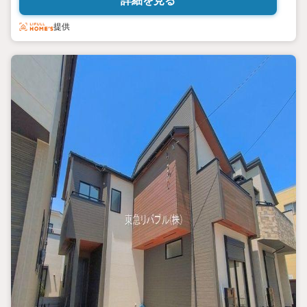
詳細を見る
社にお支払いする手数料（諸費用の一部）です。n例）物件価格3000
万円の場合・・約105万円→ハウスネットパートナーは『0円』n物
提供
件価格4000万円の場合・・約138万円→ハウスネットパートナー
は『0円』n物件価格5000万円の場合・・約171万円→ハウスネット
パートナーは『0円』n 仲 介
手 数 料 無
料。 n◆中国語対応可◎本日見
学できます新築戸建専門店だからお得が沢山本日ご見学対応しま
す。n◆ローンが不安の方ご相談ください。