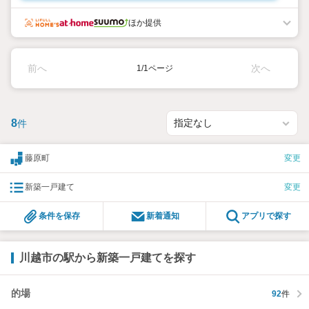
ほか提供
前へ
次へ
1/1ページ
8
件
藤原町
変更
新築一戸建て
変更
条件を保存
新着通知
アプリで探す
川越市の駅から新築一戸建てを探す
的場
92
件