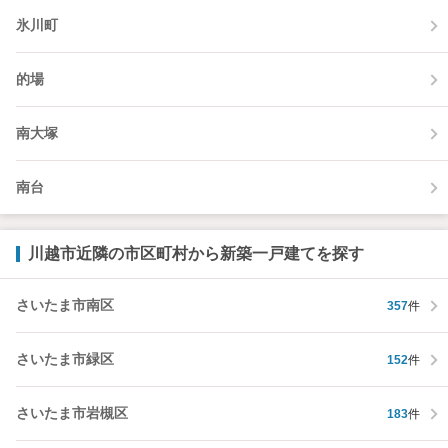
氷川町
的場
南大塚
南台
川越市近隣の市区町村から新築一戸建てを探す
さいたま市南区
357
件
さいたま市緑区
152
件
さいたま市岩槻区
183
件