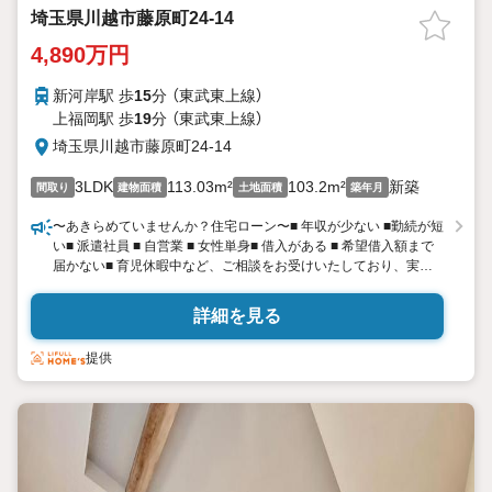
埼玉県川越市藤原町24-14
4,890万円
新河岸駅 歩
15
分 （東武東上線）
上福岡駅 歩
19
分 （東武東上線）
埼玉県川越市藤原町24-14
3LDK
113.03m²
103.2m²
新築
間取り
建物面積
土地面積
築年月
〜あきらめていませんか？住宅ローン〜■ 年収が少ない ■勤続が短
い■ 派遣社員 ■ 自営業 ■ 女性単身■ 借入がある ■ 希望借入額まで
届かない■ 育児休暇中など、ご相談をお受けいたしており、実際
に数多くの方が、ご購入に成功されております。住宅ローンに
は、コツがあります。ご不安なことは、ご相談ください！---出張
詳細を見る
可能、来店不要---
提供