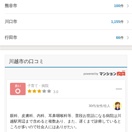
熊谷市
100
件
川口市
1,155
件
行田市
66
件
川越市の口コミ
p
良い
子育て・病院
3.0
30代/女性/住人
眼科、皮膚科、内科、耳鼻咽喉科等、普段お世話になる病院は川
越駅周辺まで含めると複数あり、また、遅くまで診療していると
ころが多いので社会人にはありがたい。