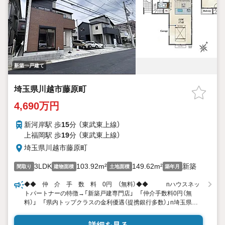
学できます新築戸建専門店だからお得が沢山本日ご見学対応しま
す。n◆ローンが不安の方ご相談ください。
新築一戸建て
埼玉県川越市藤原町
4,690万円
新河岸駅 歩
15
分 （東武東上線）
上福岡駅 歩
19
分 （東武東上線）
埼玉県川越市藤原町
3LDK
103.92m²
149.62m²
新築
間取り
建物面積
土地面積
築年月
◆◆ 仲 介 手 数 料 0円 （無料）◆◆ nハウスネッ
トパートナーの特徴→「新築戸建専門店」 「仲介手数料0円（無
料）」 「県内トップクラスの金利優遇（提携銀行多数）」n埼玉県内3
店舗で営業中 「川口店・大宮店・越谷店」 n□この物件も
『仲介手数料無料』でご紹介 仲介手数料とは？nA.不動産仲介会