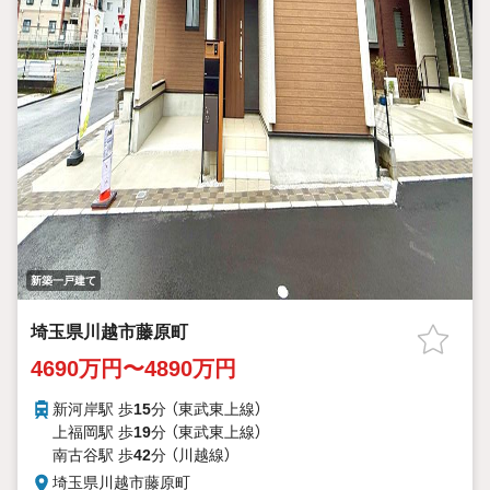
新築一戸建て
埼玉県川越市藤原町
4690万円〜4890万円
新河岸駅 歩
15
分 （東武東上線）
上福岡駅 歩
19
分 （東武東上線）
南古谷駅 歩
42
分 （川越線）
埼玉県川越市藤原町