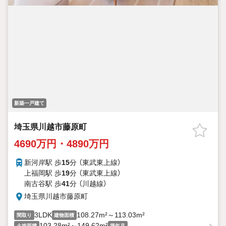
新築一戸建て
埼玉県川越市藤原町
4690万円・4890万円
新河岸駅 歩
15
分 （東武東上線）
上福岡駅 歩
19
分 （東武東上線）
南古谷駅 歩
41
分 （川越線）
埼玉県川越市藤原町
3LDK
108.27m²～113.03m²
間取り
建物面積
103.28m²～149.62m²
-
土地面積
築年月