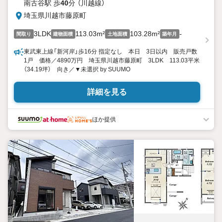
南古谷駅 歩
40
分 （川越線）
埼玉県川越市藤原町
3LDK
113.03m²
103.28m²
-
間取り
建物面積
土地面積
築年月
東武東上線「新河岸」歩16分 指定なし 本日 3日以内 販売戸数
1戸 価格／4890万円 埼玉県川越市藤原町 3LDK 113.03平米
（34.19坪） 向き／▼未選択 by SUUMO
詳細を見る
ほか提供