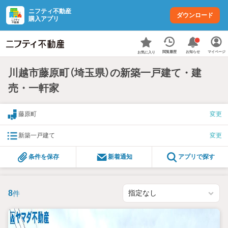
ニフティ不動産
ダウンロード
購入アプリ
お知らせ
閲覧履歴
マイページ
お気に入り
川越市藤原町（埼玉県）の新築一戸建て・建
売・一軒家
藤原町
変更
新築一戸建て
変更
条件を保存
新着通知
アプリで探す
8
件