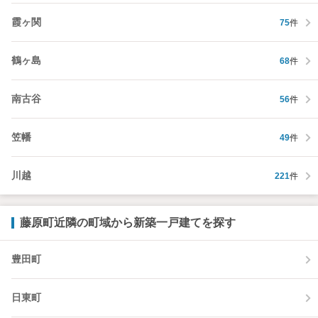
霞ヶ関
75
件
鶴ヶ島
68
件
南古谷
56
件
笠幡
49
件
川越
221
件
藤原町近隣の町域から新築一戸建てを探す
豊田町
日東町