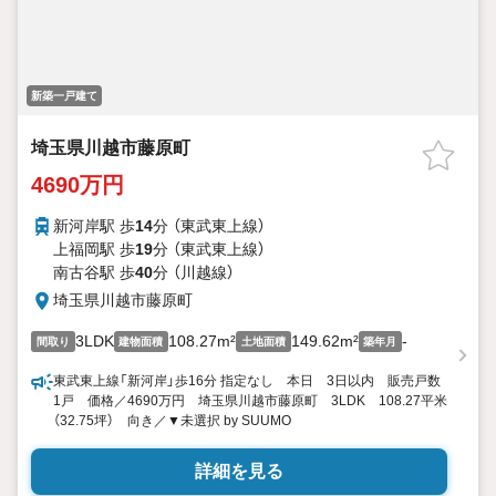
新築一戸建て
埼玉県川越市藤原町
4690万円
新河岸駅 歩
14
分 （東武東上線）
上福岡駅 歩
19
分 （東武東上線）
南古谷駅 歩
40
分 （川越線）
埼玉県川越市藤原町
3LDK
108.27m²
149.62m²
-
間取り
建物面積
土地面積
築年月
東武東上線「新河岸」歩16分 指定なし 本日 3日以内 販売戸数
1戸 価格／4690万円 埼玉県川越市藤原町 3LDK 108.27平米
（32.75坪） 向き／▼未選択 by SUUMO
詳細を見る