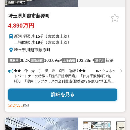
新築一戸建て
埼玉県川越市藤原町
4,890万円
新河岸駅 歩
15
分 （東武東上線）
上福岡駅 歩
19
分 （東武東上線）
埼玉県川越市藤原町
3LDK
103.09m²
103.28m²
新築
間取り
建物面積
土地面積
築年月
◆◆ 仲 介 手 数 料 0円 （無料）◆◆ nハウスネッ
トパートナーの特徴→「新築戸建専門店」 「仲介手数料0円（無
料）」 「県内トップクラスの金利優遇（提携銀行多数）」n埼玉県内3
店舗で営業中 「川口店・大宮店・越谷店」 n□この物件も
『仲介手数料無料』でご紹介 仲介手数料とは？nA.不動産仲介会
詳細を見る
社にお支払いする手数料（諸費用の一部）です。n例）物件価格3000
万円の場合・・約105万円→ハウスネットパートナーは『0円』n物
提供
件価格4000万円の場合・・約138万円→ハウスネットパートナー
は『0円』n物件価格5000万円の場合・・約171万円→ハウスネット
パートナーは『0円』n 仲 介
手 数 料 無
料。 n◆中国語対応可◎本日見