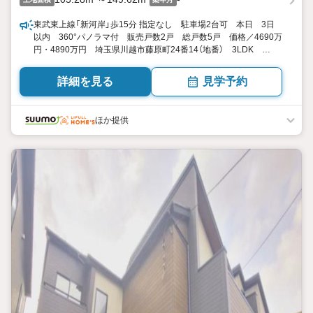
東武東上線「新河岸」歩15分 指定なし 駐車場2台可 本日 3日
以内 360°パノラマ付 販売戸数2戸 総戸数5戸 価格／4690万
円・4890万円 埼玉県川越市藤原町24番14（地番） 3LDK
108.27平米113.03平米（32.75坪34.19坪） 向き／▼未選択 by
SUUMO
詳細を見る
見学予約
ほか提供