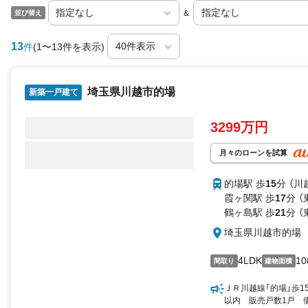
＆
並び替え
13
件
(1〜13件を表示)
埼玉県川越市的場
新築一戸建て
3299万円
月々のローンを試算
的場駅 歩
15
分 （川
霞ヶ関駅 歩
17
分 
鶴ヶ島駅 歩
21
分 
埼玉県川越市的場
4LDK
10
間取り
建物面積
ＪＲ川越線「的場」歩1
以内 販売戸数1戸 