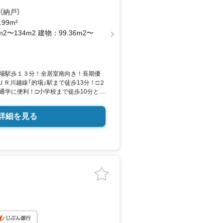
S（納戸）
.99m²
m2〜134m2 建物：99.36m2〜
場駅歩１３分！全居室南向き！長期優
ＪＲ川越線「的場」駅まで徒歩13分！□２
通学に便利！□小学校まで徒歩10分と安
・コンビニが徒歩圏内に充実！手軽にお
駐車スペース２台分で駐車も楽々でき、急
詳細を見る
車いただけます。■TVモニター付きイン
きで防犯にも役立ちます。■雨の日や夜
乾燥機付き！