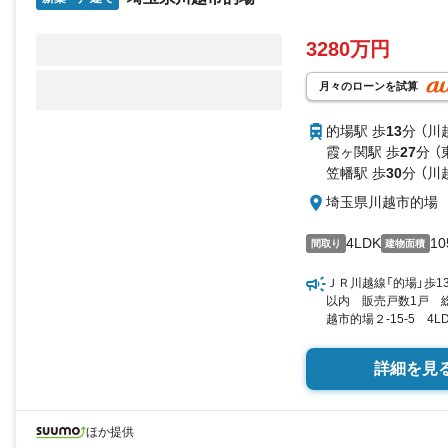
3280万円
月々のローンを試算
的場駅 歩
13
分 （川
霞ヶ関駅 歩
27
分 
笠幡駅 歩
30
分 （川
埼玉県川越市的場
4LDK
10
間取り
建物面積
ＪＲ川越線「的場」歩1
以内 販売戸数1戸 総
越市的場２-15-5 4LD
／▼未選択 by SUUM
詳細を見
ほか提供