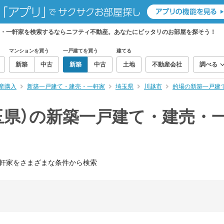
売・一軒家を検索するならニフティ不動産。あなたにピッタリのお部屋を探そう！
マンションを買う
一戸建てを買う
建てる
新築
中古
新築
中古
土地
不動産会社
調べる
産購入
新築一戸建て・建売・一軒家
埼玉県
川越市
的場の新築一戸建
玉県）の新築一戸建て・建売・
軒家をさまざまな条件から検索