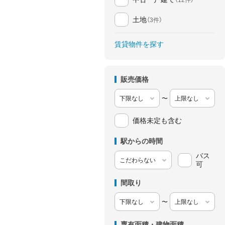
土地
（3件）
賃貸物件を探す
販売価格
〜
価格未定も含む
駅からの時間
バス
可
間取り
〜
専有面積・建物面積