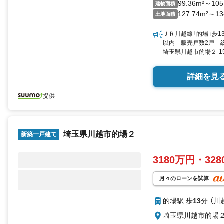
99.36m²～105
建物面積
127.74m²～13
土地面積
ＪＲ川越線「的場」歩1
以内 販売戸数2戸 総
埼玉県川越市的場２-15-
99.36平米105.99平
詳細を見
提供
埼玉県川越市的場２
新築一戸建て
3180万円・32
月々のローンを試算
的場駅 歩
13
分 （川
埼玉県川越市的場