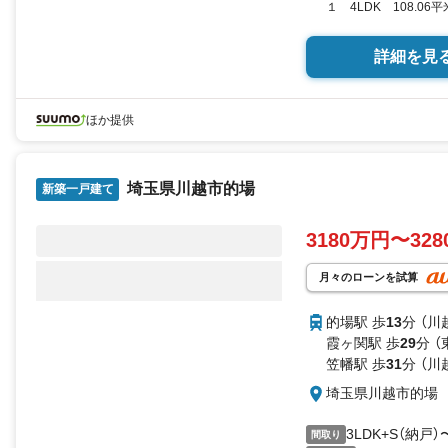
１ 4LDK 108.06平
SUUMO
詳細を見
ほか提供
埼玉県川越市的場
新築一戸建て
3180万円〜32
月々のローンを試算
的場駅 歩
13
分 （川
霞ヶ関駅 歩
29
分 
笠幡駅 歩
31
分 （川
埼玉県川越市的場
3LDK+S（納戸）
間取り