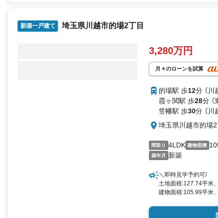
埼玉県川越市的場2丁目
新築一戸建て
3,280万円
月々のローンを試算
的場駅 歩
12
分 （川
霞ヶ関駅 歩
28
分 
笠幡駅 歩
30
分 （川
埼玉県川越市的場2
4LDK
10
間取り
建物面積
新築
築年月
＼即時見学予約可/
土地面積:127.74平米
建物面積:105.99平米、
暮らしの快適性を彩る
-----■ Point ■-----