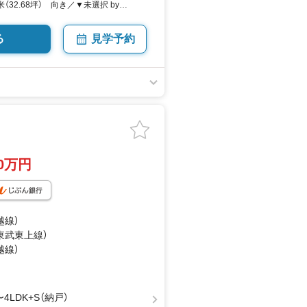
米（32.68坪） 向き／▼未選択 by
る
見学予約
80万円
越線）
（東武東上線）
越線）
〜4LDK+S（納戸）