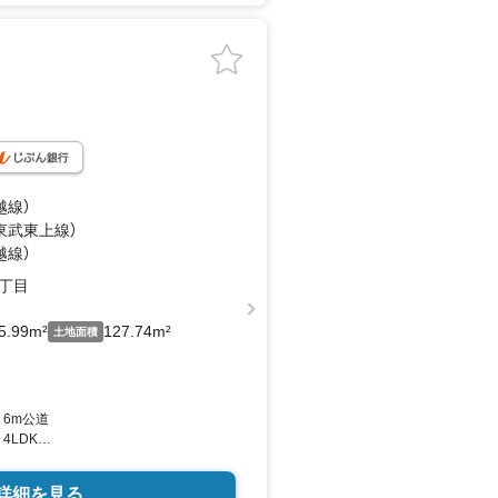
越線）
（東武東上線）
越線）
丁目
5.99m²
127.74m²
土地面積
、6m公道
4LDK
設備充実の新築戸建
詳細を見る