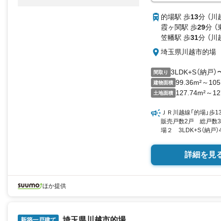
的場駅 歩
13
分 （川
霞ヶ関駅 歩
29
分 
笠幡駅 歩
31
分 （川
埼玉県川越市的場
3LDK+S（納戸）
間取り
99.36m²～105
建物面積
127.74m²～12
土地面積
ＪＲ川越線「的場」歩
販売戸数2戸 総戸数3
場２ 3LDK+S（納戸）
▼未選択 by SUUMO
詳細を見
ほか提供
埼玉県川越市的場
新築一戸建て