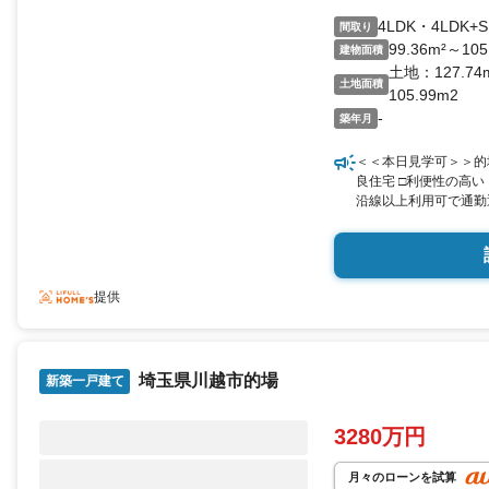
4LDK・4LDK+
間取り
99.36m²～105
建物面積
土地：127.74
土地面積
105.99m2
-
築年月
＜＜本日見学可＞＞的
良住宅 □利便性の高い
沿線以上利用可で通勤
心の距離！□スーパー
買い物できます。 ■
な来客時も安心して駐
ターホンは録画機能付
提供
間の洗濯に便利な浴室
埼玉県川越市的場
新築一戸建て
3280万円
月々のローンを試算