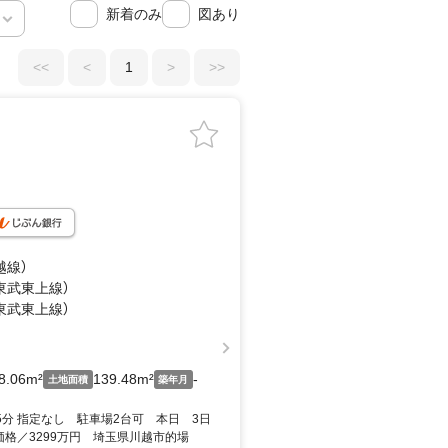
新着のみ
図あり
<<
<
1
>
>>
越線）
（東武東上線）
（東武東上線）
8.06m²
139.48m²
-
土地面積
築年月
5分 指定なし 駐車場2台可 本日 3日
価格／3299万円 埼玉県川越市的場