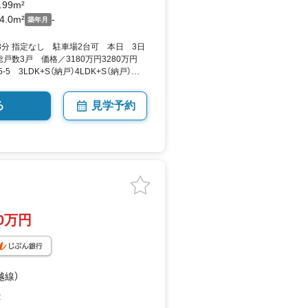
.99m²
4.0m²
-
築年月
3分 指定なし 駐車場2台可 本日 3日
戸数3戸 価格／3180万円3280万円
5 3LDK+S（納戸）4LDK+S（納戸）
米（実測） 向き／▼未選択 by SUUMO
る
見学予約
80万円
越線）
２