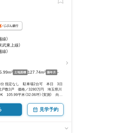
越線）
（東武東上線）
越線）
5.99m²
127.74m²
-
土地面積
築年月
3分 指定なし 駐車場2台可 本日 3日
戸数3戸 価格／3280万円 埼玉県川
K 105.99平米（32.06坪）（実測） 向き
O
る
見学予約