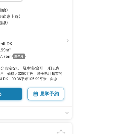
越線）
（東武東上線）
越線）
〜4LDK
.99m²
7.75m²
-
築年月
13分 指定なし 駐車場2台可 3日以内
戸 価格／3280万円 埼玉県川越市的
4LDK 99.36平米105.99平米 向き／
る
見学予約