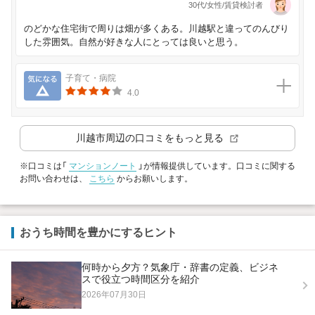
30代/女性/賃貸検討者
のどかな住宅街で周りは畑が多くある。川越駅と違ってのんびり
した雰囲気。自然が好きな人にとっては良いと思う。
気になる
子育て・病院
4.0
川越市
周辺の口コミをもっと見る
※口コミは「
マンションノート
」が情報提供しています。口コミに関する
お問い合わせは、
こちら
からお願いします。
おうち時間を豊かにするヒント
何時から夕方？気象庁・辞書の定義、ビジネ
スで役立つ時間区分を紹介
2026年07月30日