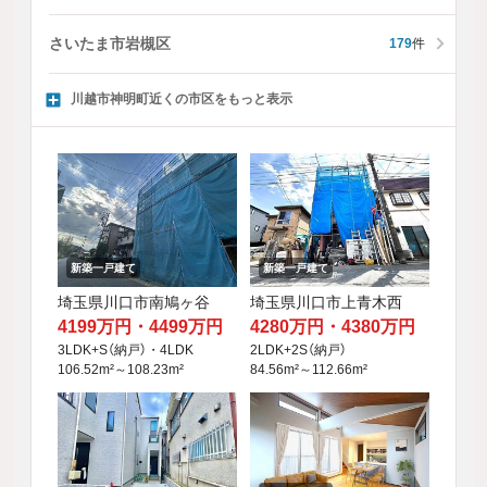
さいたま市岩槻区
179
件
川越市神明町近くの市区をもっと表示
新築一戸建て
新築一戸建て
埼玉県川口市南鳩ヶ谷
埼玉県川口市上青木西
4199万円・4499万円
4280万円・4380万円
3LDK+S（納戸）・4LDK
2LDK+2S（納戸）
106.52m²～108.23m²
84.56m²～112.66m²