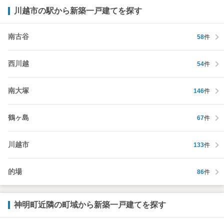
川越市の駅から新築一戸建てを探す
南古谷
58
件
西川越
54
件
南大塚
146
件
鶴ヶ島
67
件
川越市
133
件
的場
86
件
神明町近隣の町域から新築一戸建てを探す