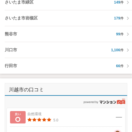
さいたま市緑区
149
件
さいたま市岩槻区
179
件
熊谷市
99
件
川口市
1,106
件
行田市
66
件
川越市の口コミ
p
良い
自然環境
5.0