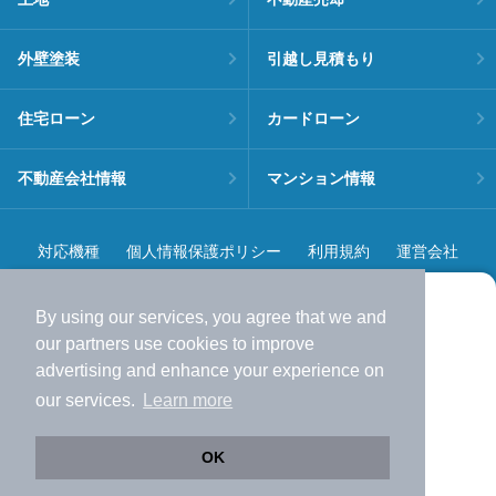
外壁塗装
引越し見積もり
住宅ローン
カードローン
不動産会社情報
マンション情報
対応機種
個人情報保護ポリシー
利用規約
運営会社
ヘルプ・お問い合わせ
採用情報
By using our services, you agree that we and
より使いやすくなった
our
partners
use cookies to improve
アプリで物件探ししませんか？
advertising and enhance your experience on
✔️
サクサク動く地図で物件検索
our services.
Learn more
✔️
新着物件・価格変動をすぐに通知
©NIFTY Lifestyle Co., Ltd.
✔️
会員登録なし
OK
Web版をこのまま使う
購入アプリを開く