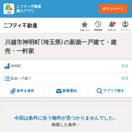
ニフティ不動産
ダウンロード
購入アプリ
お知らせ
閲覧履歴
マイページ
お気に入り
川越市神明町（埼玉県）の新築一戸建て・建
売・一軒家
神明町
変更
新築一戸建て
変更
条件を保存
新着通知
アプリで探す
今回は条件に合う物件が見つかりませんでした。
検索した条件：