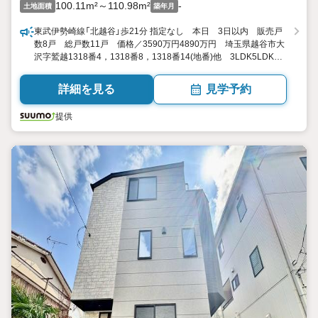
100.11m²～110.98m²
-
土地面積
築年月
東武伊勢崎線「北越谷」歩21分 指定なし 本日 3日以内 販売戸
数8戸 総戸数11戸 価格／3590万円4890万円 埼玉県越谷市大
沢字鷲越1318番4，1318番8，1318番14(地番)他 3LDK5LDK
83.84平米100.08平米 向き／▼未選択 by SUUMO
詳細を見る
見学予約
提供