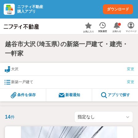
ニフティ不動産
ダウンロード
購入アプリ
お知らせ
閲覧履歴
マイページ
お気に入り
越谷市大沢（埼玉県）の新築一戸建て・建売・
一軒家
大沢
変更
新築一戸建て
変更
条件を保存
新着通知
アプリで探す
14
件