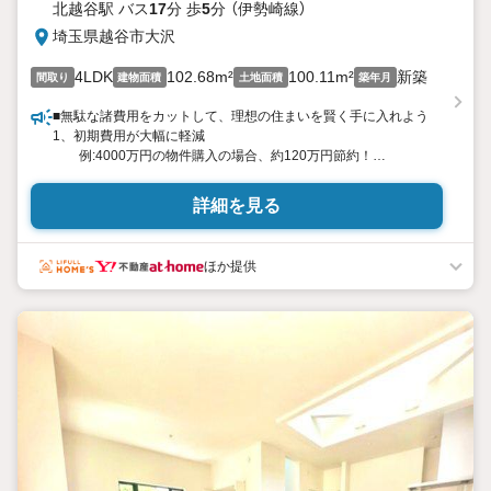
北越谷駅 バス
17
分 歩
5
分 （伊勢崎線）
埼玉県越谷市大沢
4LDK
102.68m²
100.11m²
新築
間取り
建物面積
土地面積
築年月
■無駄な諸費用をカットして、理想の住まいを賢く手に入れよう
1、初期費用が大幅に軽減
例:4000万円の物件購入の場合、約120万円節約！
自慢の諸費用明細をお問い合わせください！※他サービス併用不
可
詳細を見る
2、住宅ローンに強い。
業界トップ水準の割引金利が利用可能。勤続1年未満の方もご安
心ください！
ほか提供
3、新築戸建情報が豊富。
専門店だから情報が集まります。
4、「値引き」交渉が得意。
ご契約件数が多いから、価格の交渉が得意です。
5、川口店、大宮店、越谷店等お近くの店舗をご利用ください。
■中国語対応可！
■その他、様々なサービスで「おもてなし」
・専属のファイナンシャルプランナーが無料でサポート。
将来の不安や住宅ローン借り換え相談等、購入後のご相談も無