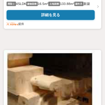
4SLDK
16.5m²
133.88m²
新築
間取り
建物面積
土地面積
築年月
詳細を見る
提供