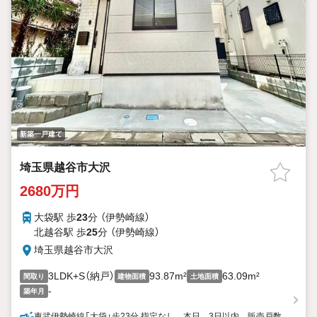
新築一戸建て
埼玉県越谷市大沢
2680万円
大袋駅 歩
23
分 （伊勢崎線）
北越谷駅 歩
25
分 （伊勢崎線）
埼玉県越谷市大沢
3LDK+S（納戸）
93.87m²
63.09m²
間取り
建物面積
土地面積
-
築年月
東武伊勢崎線「大袋」歩23分 指定なし 本日 3日以内 販売戸数