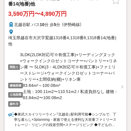
番14(地番)他
3,590万円〜4,890万円
北越谷駅 バス
10
分 歩
5
分 （伊勢崎線）
埼玉県越谷市大沢字鷲越1318番4,1318番8,1318番14(地番)
他
3LDK(2LDK対応可※有償工事)+リーディングヌック
+ウォークインクロゼットコーナー+パントリー+リネ
ン庫 〜 5LDK(3・4LDK対応可※有償工事)+ファミリ
間取り
ーストレージ+ウォークインクロゼットコーナー+パ
ントリー+土間収納(棚)+リネン庫
83.84m²～100.08m²
建物面積
土地：100.11m2〜110.51m2 / 私道負担なし 建物：
土地面積
83.84m2〜100.08m2
-
築年月
◆東武スカイツリーライン『北越谷』駅利用可能◆シンプルで、丁
寧な暮らし×3planning・家族で使える便利な大容量ファミリース
トレージ・リビングの段差空間×ステージリビング ◆子どもの未
来と家族の時間に、ちょうどいい北越谷のまち・「越谷市立大沢北