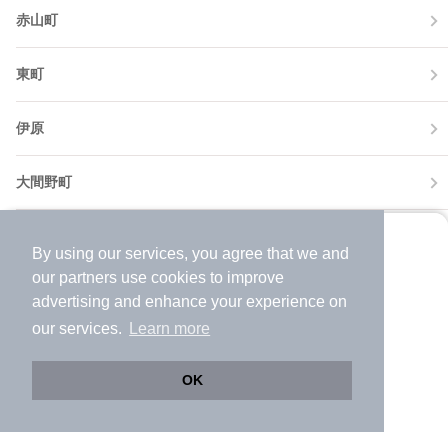
赤山町
東町
伊原
大間野町
大道
By using our services, you agree that we and
より使いやすくなった
our
partners
use cookies to improve
アプリで物件探ししませんか？
蒲生
advertising and enhance your experience on
✔️
サクサク動く地図で物件検索
our services.
Learn more
✔️
新着物件・価格変動をすぐに通知
越谷市近隣の市区町村から新築一戸建てを探す
✔️
会員登録なし
OK
深谷市
Web版をこのまま使う
購入アプリを開く
121
件
市区町村を変更
詳細条件を変更