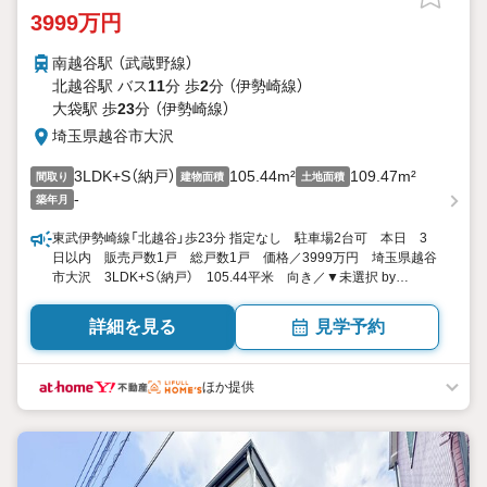
3999万円
南越谷駅 （武蔵野線）
北越谷駅 バス
11
分 歩
2
分 （伊勢崎線）
大袋駅 歩
23
分 （伊勢崎線）
埼玉県越谷市大沢
3LDK+S（納戸）
105.44m²
109.47m²
間取り
建物面積
土地面積
-
築年月
東武伊勢崎線「北越谷」歩23分 指定なし 駐車場2台可 本日 3
日以内 販売戸数1戸 総戸数1戸 価格／3999万円 埼玉県越谷
市大沢 3LDK+S（納戸） 105.44平米 向き／▼未選択 by
SUUMO
詳細を見る
見学予約
ほか提供