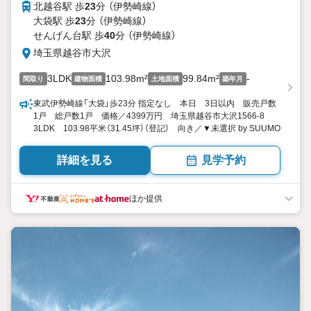
北越谷駅 歩
23
分 （伊勢崎線）
大袋駅 歩
23
分 （伊勢崎線）
せんげん台駅 歩
40
分 （伊勢崎線）
埼玉県越谷市大沢
3LDK
103.98m²
99.84m²
-
間取り
建物面積
土地面積
築年月
東武伊勢崎線「大袋」歩23分 指定なし 本日 3日以内 販売戸数
1戸 総戸数1戸 価格／4399万円 埼玉県越谷市大沢1566-8
3LDK 103.98平米（31.45坪）（登記） 向き／▼未選択 by SUUMO
詳細を見る
見学予約
ほか提供