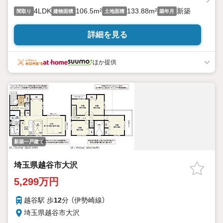
4LDK
106.5m²
133.88m²
新築
間取り
建物面積
土地面積
築年月
詳細を見る
ほか提供
新築一戸建て
埼玉県越谷市大沢
5,299万円
越谷駅 歩
12
分 （伊勢崎線）
埼玉県越谷市大沢