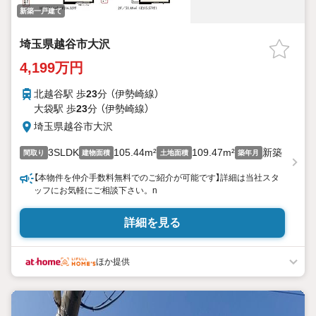
新築一戸建て
埼玉県越谷市大沢
4,199万円
北越谷駅 歩
23
分 （伊勢崎線）
大袋駅 歩
23
分 （伊勢崎線）
埼玉県越谷市大沢
3SLDK
105.44m²
109.47m²
新築
間取り
建物面積
土地面積
築年月
【本物件を仲介手数料無料でのご紹介が可能です】詳細は当社スタ
ッフにお気軽にご相談下さい。n
詳細を見る
ほか提供