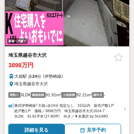
新築一戸建て
埼玉県越谷市大沢
3898万円
大袋駅 歩
24
分 （伊勢崎線）
埼玉県越谷市大沢
3LDK
91.91m²
92.21m²
-
間取り
建物面積
土地面積
築年月
東武伊勢崎線「大袋」歩24分 指定なし 3日以内 販売戸数1戸
総戸数1戸 価格／3898万円 埼玉県越谷市大沢1624-7
3LDK 91.91平米（27.80坪） 向き／▼未選択 by SUUMO
詳細を見る
見学予約