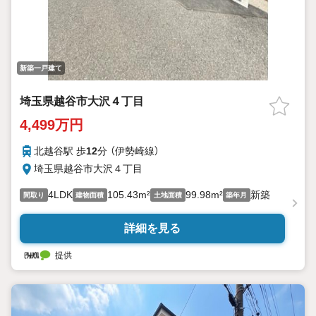
新築一戸建て
埼玉県越谷市大沢４丁目
4,499万円
北越谷駅 歩
12
分 （伊勢崎線）
埼玉県越谷市大沢４丁目
4LDK
105.43m²
99.98m²
新築
間取り
建物面積
土地面積
築年月
詳細を見る
提供