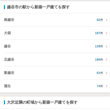
越谷市の駅から新築一戸建てを探す
南越谷
82
件
大袋
197
件
越谷
139
件
北越谷
190
件
新越谷
61
件
蒲生
74
件
大沢近隣の町域から新築一戸建てを探す