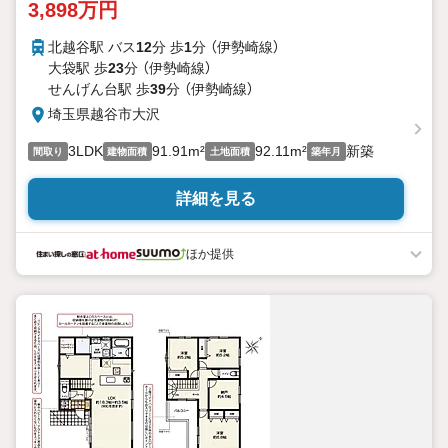
3,898万円
北越谷駅 バス
12
分 歩
1
分 （伊勢崎線）
大袋駅 歩
23
分 （伊勢崎線）
せんげん台駅 歩
39
分 （伊勢崎線）
埼玉県越谷市大沢
3LDK
91.91m²
92.11m²
新築
間取り
建物面積
土地面積
築年月
詳細を見る
ほか提供