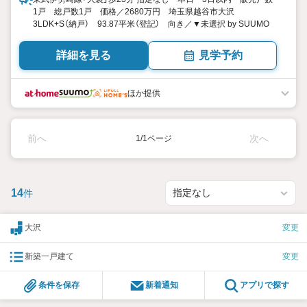
1戸 総戸数1戸 価格／2680万円 埼玉県越谷市大沢
3LDK+S（納戸） 93.87平米（登記） 向き／▼未選択 by SUUMO
詳細を見る
見学予約
ほか提供
前へ
次へ
1/1ページ
14
件
大沢
変更
新築一戸建て
変更
条件を保存
新着通知
アプリで探す