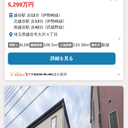
5,299万円
越谷駅 歩
12
分 （伊勢崎線）
北越谷駅 歩
13
分 （伊勢崎線）
南越谷駅 歩
42
分 （武蔵野線）
埼玉県越谷市大沢４丁目
4LDK
106.5m²
133.38m²
新築
間取り
建物面積
土地面積
築年月
詳細を見る
ほか提供