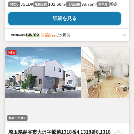
3SLDK
102.68m²
99.75m²
新築
間取り
建物面積
土地面積
築年月
詳細を見る
ほか提供
NEW
新築一戸建て
埼玉県越谷市大沢字鷲越1318番4,1318番8,1318