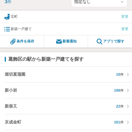
3
件
宝町
変更
新築一戸建て
変更
条件を保存
新着通知
アプリで探す
葛飾区の駅から新築一戸建てを探す
堀切菖蒲園
10
件
新小岩
106
件
新柴又
22
件
京成金町
161
件