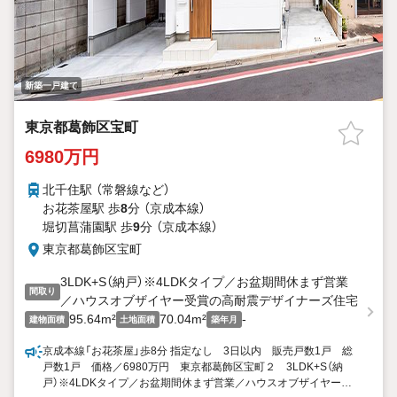
新築一戸建て
東京都葛飾区宝町
6980万円
北千住駅 （常磐線
など
）
お花茶屋駅 歩
8
分 （京成本線）
堀切菖蒲園駅 歩
9
分 （京成本線）
東京都葛飾区宝町
3LDK+S（納戸）※4LDKタイプ／お盆期間休まず営業
間取り
／ハウスオブザイヤー受賞の高耐震デザイナーズ住宅
95.64m²
70.04m²
-
建物面積
土地面積
築年月
京成本線「お花茶屋」歩8分 指定なし 3日以内 販売戸数1戸 総
戸数1戸 価格／6980万円 東京都葛飾区宝町２ 3LDK+S（納
戸）※4LDKタイプ／お盆期間休まず営業／ハウスオブザイヤー受