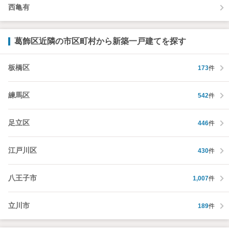
西亀有
葛飾区近隣の市区町村から新築一戸建てを探す
板橋区
173
件
練馬区
542
件
足立区
446
件
江戸川区
430
件
八王子市
1,007
件
立川市
189
件