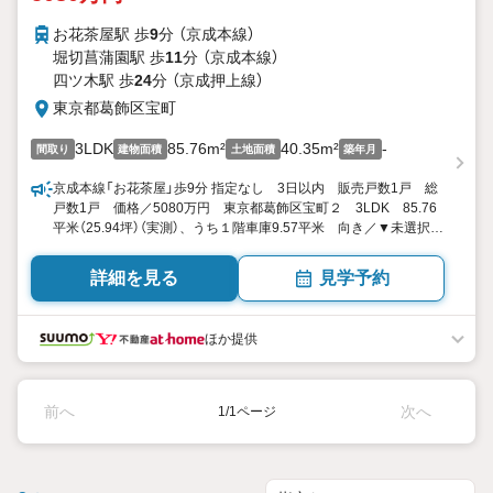
お花茶屋駅 歩
9
分 （京成本線）
堀切菖蒲園駅 歩
11
分 （京成本線）
四ツ木駅 歩
24
分 （京成押上線）
東京都葛飾区宝町
3LDK
85.76m²
40.35m²
-
間取り
建物面積
土地面積
築年月
京成本線「お花茶屋」歩9分 指定なし 3日以内 販売戸数1戸 総
戸数1戸 価格／5080万円 東京都葛飾区宝町２ 3LDK 85.76
平米（25.94坪）（実測）、うち１階車庫9.57平米 向き／▼未選択
by SUUMO
詳細を見る
見学予約
ほか提供
前へ
次へ
1/1ページ