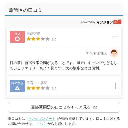
葛飾区の口コミ
p
良い
自然環境
3.0
30代/女性/住人
目の前に新宿未来公園があることです。週末にキャンプなどをし
ているファミリーもよく見ます。犬の散歩などは便利。
気になる
子育て・病院
3.0
葛飾区
周辺の口コミをもっと見る
※口コミは「
マンションノート
」が情報提供しています。口コミに関する
お問い合わせは、
こちら
からお願いします。