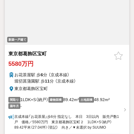
新築一戸建て
東京都葛飾区宝町
5580万円
お花茶屋駅 歩
6
分 （京成本線）
堀切菖蒲園駅 歩
11
分 （京成本線）
東京都葛飾区宝町
1LDK+S（納戸）
89.42m²
48.92m²
間取り
建物面積
土地面積
-
築年月
京成本線「お花茶屋」歩6分 指定なし 本日 3日以内 販売戸数1
戸 価格／5580万円 東京都葛飾区宝町２ 1LDK+S（納戸）
89.42平米（27.04坪）（登記） 向き／▼未選択 by SUUMO