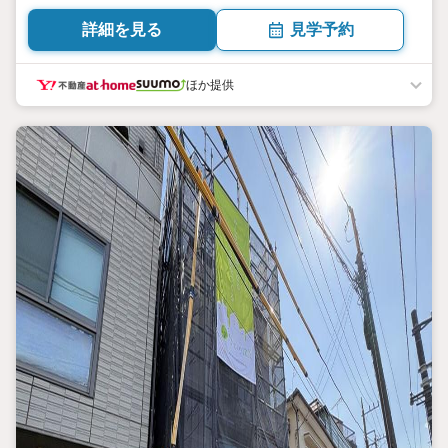
賞の高耐震デザイナーズ住宅 95.64平米 向き／▼未選択 by
SUUMO
詳細を見る
見学予約
ほか提供