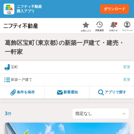
ニフティ不動産
ダウンロード
購入アプリ
お知らせ
閲覧履歴
マイページ
お気に入り
葛飾区宝町（東京都）の新築一戸建て・建売・
一軒家
宝町
変更
新築一戸建て
変更
条件を保存
新着通知
アプリで探す
3
件