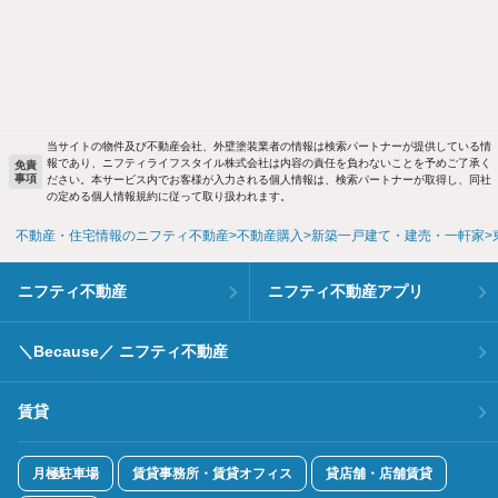
当サイトの物件及び不動産会社、外壁塗装業者の情報は検索パートナーが提供している情
報であり、ニフティライフスタイル株式会社は内容の責任を負わないことを予めご了承く
免責
事項
ださい。本サービス内でお客様が入力される個人情報は、検索パートナーが取得し、同社
の定める個人情報規約に従って取り扱われます。
不動産・住宅情報のニフティ不動産
不動産購入
新築一戸建て・建売・一軒家
ニフティ不動産
ニフティ不動産アプリ
＼Because／ ニフティ不動産
賃貸
月極駐車場
賃貸事務所・賃貸オフィス
貸店舗・店舗賃貸