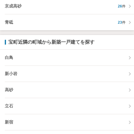
京成高砂
26
件
青砥
23
件
宝町近隣の町域から新築一戸建てを探す
白鳥
新小岩
高砂
立石
新宿