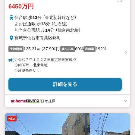
6450万円
仙台駅 歩
13
分 （東北新幹線
など
）
あおば通駅 歩
13
分 （仙石線）
勾当台公園駅 歩
14
分 （仙台南北線）
宮城県仙台市青葉区錦町
125.31㎡（37.90坪）
60%
192%
土地面積
建ぺい率
容積率
◇令和７年１月２２日確定測量実施済
◇約37坪 北東角地
◇建築条件なし
詳細を見る
ほか提供
NEW