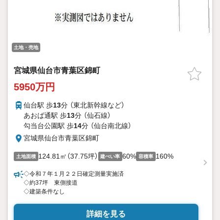
土地・売地
宮城県仙台市青葉区錦町
5950万円
仙台駅 歩
13
分 （東北新幹線
など
）
あおば通駅 歩
13
分 （仙石線）
勾当台公園駅 歩
14
分 （仙台南北線）
宮城県仙台市青葉区錦町
124.81㎡（37.75坪）
60%
160%
土地面積
建ぺい率
容積率
◇令和７年１月２２日確定測量実施済
◇約37坪 東側接道
◇建築条件なし
詳細を見る