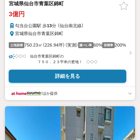
宮城県仙台市青葉区錦町
3億円
勾当台公園駅 歩
13
分 （仙台南北線）
宮城県仙台市青葉区錦町
750.23㎡（226.94坪）（実測）
60%
200%
土地面積
建ぺい率
容積率
◇◇◇ 仙台市青葉区錦町の
７５０．２３平米の更地！ ◇◇◇
詳細を見る
ほか提供