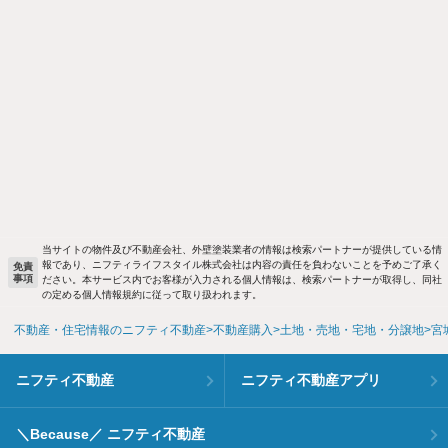
当サイトの物件及び不動産会社、外壁塗装業者の情報は検索パートナーが提供している情
報であり、ニフティライフスタイル株式会社は内容の責任を負わないことを予めご了承く
免責
事項
ださい。本サービス内でお客様が入力される個人情報は、検索パートナーが取得し、同社
の定める個人情報規約に従って取り扱われます。
不動産・住宅情報のニフティ不動産
不動産購入
土地・売地・宅地・分譲地
宮
ニフティ不動産
ニフティ不動産アプリ
＼Because／ ニフティ不動産