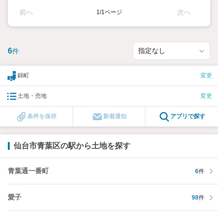
前へ
次へ
1/1ページ
6
件
錦町
変更
土地・売地
変更
条件を保存
新着通知
アプリで探す
仙台市青葉区の駅から土地を探す
青葉通一番町
6
件
愛子
98
件