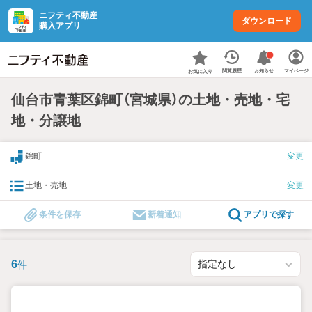
ニフティ不動産
ダウンロード
購入アプリ
お知らせ
閲覧履歴
マイページ
お気に入り
仙台市青葉区錦町（宮城県）の土地・売地・宅
地・分譲地
錦町
変更
土地・売地
変更
条件を保存
新着通知
アプリで探す
6
件