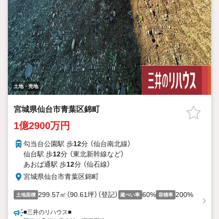
土地・売地
宮城県仙台市青葉区錦町
1億2900万円
勾当台公園駅 歩
12
分 （仙台南北線）
仙台駅 歩
12
分 （東北新幹線
など
）
あおば通駅 歩
12
分 （仙石線）
宮城県仙台市青葉区錦町
299.57㎡（90.61坪）（登記）
60%
200%
土地面積
建ぺい率
容積率
■三井のリハウス■