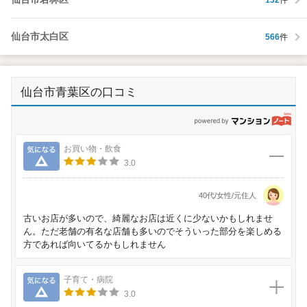
仙台市太白区
566
件
仙台市青葉区の口コミ
p
気になる
お買い物・飲食
3.0
40代/女性/元住人
古いお店が多いので、綺麗なお店は近くに少ないかもしれませ
ん。ただ老舗の有名な店舗も多いのでそういった部分を楽しめる
方であれば向いてるかもしれません
気になる
子育て・病院
3.0