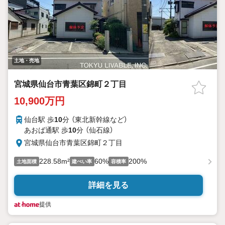
土地・売地
宮城県仙台市青葉区錦町２丁目
10,900万円
仙台駅 歩
10
分 （東北新幹線
など
）
あおば通駅 歩
10
分 （仙石線）
宮城県仙台市青葉区錦町２丁目
228.58m²
60%
200%
土地面積
建ぺい率
容積率
詳細を見る
提供