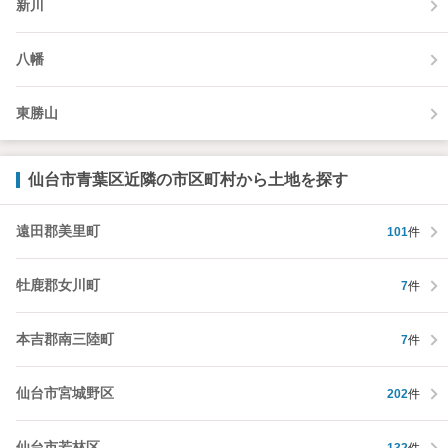
新川
八幡
東勝山
仙台市青葉区近隣の市区町村から土地を探す
遠田郡美里町
101
件
牡鹿郡女川町
7
件
本吉郡南三陸町
7
件
仙台市宮城野区
202
件
仙台市若林区
132
件