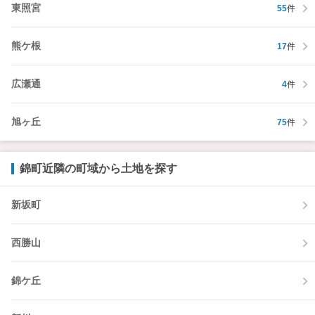
東照宮
55
件
熊ケ根
17
件
広瀬通
4
件
旭ヶ丘
75
件
錦町近隣の町域から土地を探す
新坂町
西勝山
錦ケ丘