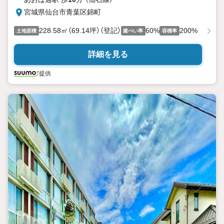
宮城県仙台市青葉区錦町
228.58㎡（69.14坪）（登記）
60%
200%
土地面積
建ぺい率
容積率
詳細を見る
提供