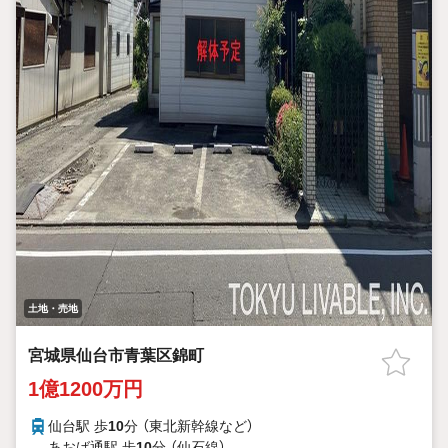
土地・売地
宮城県仙台市青葉区錦町
1億1200万円
仙台駅 歩
10
分 （東北新幹線
など
）
あおば通駅 歩
10
分 （仙石線）