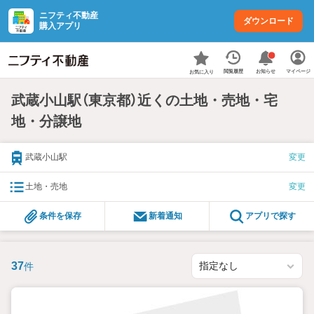
ニフティ不動産
ダウンロード
購入アプリ
お知らせ
閲覧履歴
マイページ
お気に入り
武蔵小山駅（東京都）近くの土地・売地・宅
地・分譲地
武蔵小山駅
変更
土地・売地
変更
条件を保存
新着通知
アプリで探す
37
件