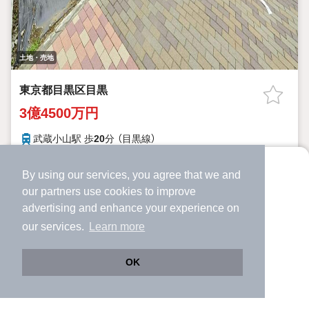
土地・売地
東京都目黒区目黒
3億4500万円
武蔵小山駅 歩
20
分 （目黒線）
祐天寺駅 歩
18
分 （東横線）
目黒駅 歩
18
分 （山手線
など
）
By using our services, you agree that we and
より使いやすくなった
東京都目黒区目黒
our
partners
use cookies to improve
アプリで物件探ししませんか？
advertising and enhance your experience on
218.5㎡（66.09坪）（登記）
80%
400%
土地面積
建ぺい率
容積率
✔️
サクサク動く地図で物件検索
our services.
Learn more
目黒通りの人気のある商業エリアに面する邸宅用地
✔️
新着物件・価格変動をすぐに通知
◎64坪超のゆとりある敷地
✔️
会員登録なし
OK
詳細を見る
見学予約
Web版をこのまま使う
購入アプリを開く
路線・駅を変更
詳細条件を変更
提供