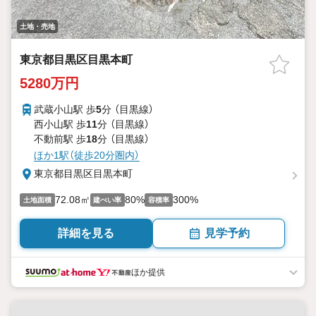
土地・売地
東京都目黒区目黒本町
5280万円
武蔵小山駅 歩
5
分 （目黒線）
西小山駅 歩
11
分 （目黒線）
不動前駅 歩
18
分 （目黒線）
ほか1駅（徒歩20分圏内）
東京都目黒区目黒本町
72.08㎡
80%
300%
土地面積
建ぺい率
容積率
詳細を見る
見学予約
ほか提供