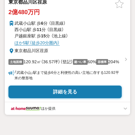
東京都品川区荏原
2億480万円
武蔵小山駅 歩
6
分 （目黒線）
西小山駅 歩
11
分 （目黒線）
戸越銀座駅 歩
15
分 （池上線）
ほか5駅（徒歩20分圏内）
東京都品川区荏原
120.92㎡（36.57坪）（登記）
60%
204%
土地面積
建ぺい率
容積率
「武蔵小山」駅まで徒歩6分と利便性の高い立地に存する120.92平
米の整形地
詳細を見る
ほか提供