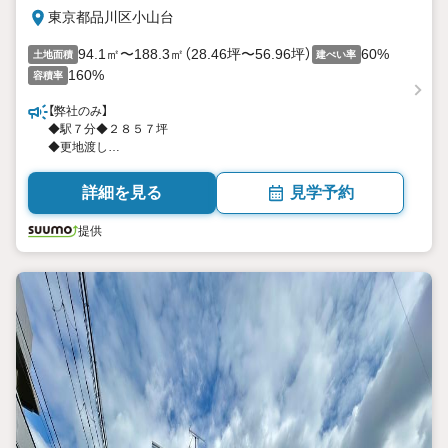
東京都品川区小山台
94.1㎡〜188.3㎡（28.46坪〜56.96坪）
60%
土地面積
建ぺい率
160%
容積率
【弊社のみ】
◆駅７分◆２８５７坪
◆更地渡し
◆分割・一括いずれも可
詳細を見る
見学予約
提供