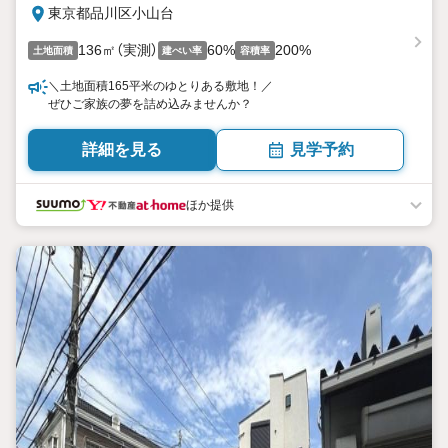
東京都品川区小山台
136㎡（実測）
60%
200%
土地面積
建ぺい率
容積率
＼土地面積165平米のゆとりある敷地！／
ぜひご家族の夢を詰め込みませんか？
詳細を見る
見学予約
ほか提供