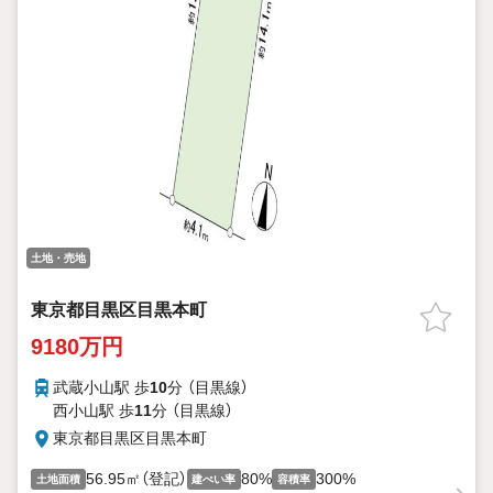
土地・売地
東京都目黒区目黒本町
9180万円
武蔵小山駅 歩
10
分 （目黒線）
西小山駅 歩
11
分 （目黒線）
東京都目黒区目黒本町
56.95㎡（登記）
80%
300%
土地面積
建ぺい率
容積率