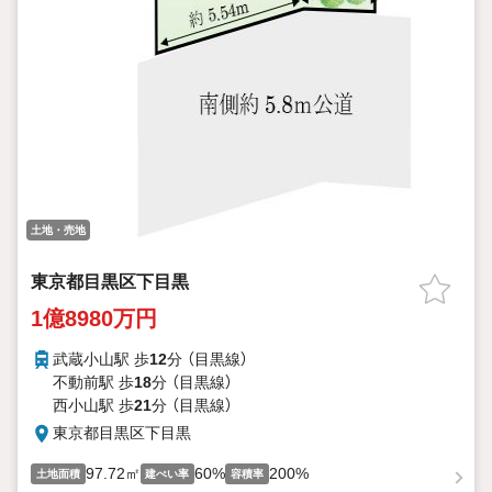
土地・売地
東京都目黒区下目黒
1億8980万円
武蔵小山駅 歩
12
分 （目黒線）
不動前駅 歩
18
分 （目黒線）
西小山駅 歩
21
分 （目黒線）
東京都目黒区下目黒
97.72㎡
60%
200%
土地面積
建ぺい率
容積率