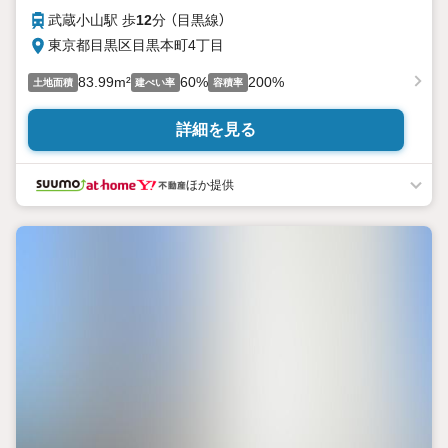
武蔵小山駅 歩
12
分 （目黒線）
東京都目黒区目黒本町4丁目
83.99m²
60%
200%
土地面積
建ぺい率
容積率
詳細を見る
ほか提供