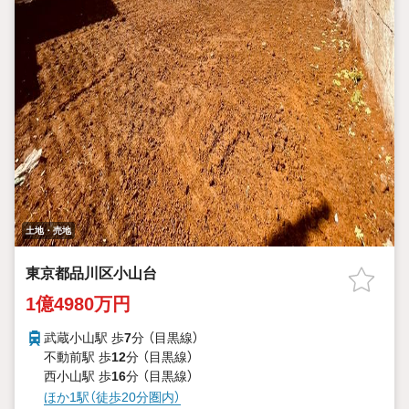
土地・売地
東京都品川区小山台
1億4980万円
武蔵小山駅 歩
7
分 （目黒線）
不動前駅 歩
12
分 （目黒線）
西小山駅 歩
16
分 （目黒線）
ほか1駅（徒歩20分圏内）