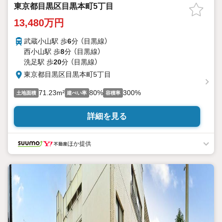
東京都目黒区目黒本町5丁目
13,480万円
武蔵小山駅 歩
6
分 （目黒線）
西小山駅 歩
8
分 （目黒線）
洗足駅 歩
20
分 （目黒線）
東京都目黒区目黒本町5丁目
71.23m²
80%
300%
土地面積
建ぺい率
容積率
詳細を見る
ほか提供