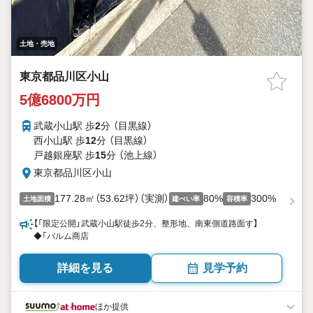
土地・売地
東京都品川区小山
5億6800万円
武蔵小山駅 歩
2
分 （目黒線）
西小山駅 歩
12
分 （目黒線）
戸越銀座駅 歩
15
分 （池上線）
東京都品川区小山
177.28㎡（53.62坪）（実測）
80%
300%
土地面積
建ぺい率
容積率
【「限定公開」武蔵小山駅徒歩2分、整形地、南東側道路面す】
◆「パルム商店
詳細を見る
見学予約
ほか提供