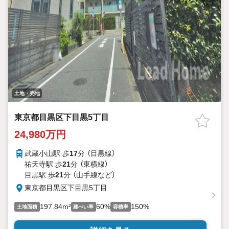
土地・売地
東京都目黒区下目黒5丁目
24,980万円
武蔵小山駅 歩
17
分 （目黒線）
祐天寺駅 歩
21
分 （東横線）
目黒駅 歩
21
分 （山手線
など
）
東京都目黒区下目黒5丁目
197.84m²
60%
150%
土地面積
建ぺい率
容積率