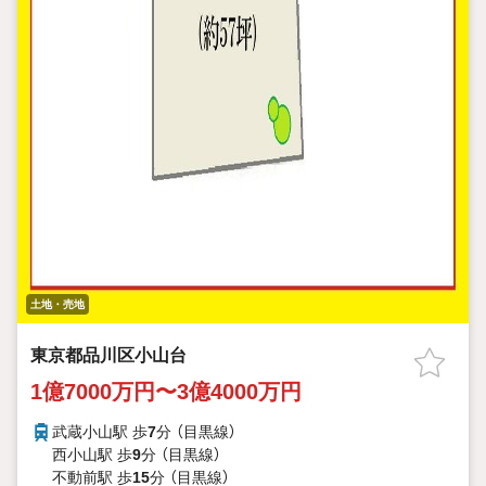
土地・売地
東京都品川区小山台
1億7000万円〜3億4000万円
武蔵小山駅 歩
7
分 （目黒線）
西小山駅 歩
9
分 （目黒線）
不動前駅 歩
15
分 （目黒線）