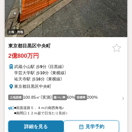
土地・売地
東京都目黒区中央町
2億800万円
武蔵小山駅 歩
9
分 （目黒線）
学芸大学駅 歩
10
分 （東横線）
祐天寺駅 歩
16
分 （東横線）
東京都目黒区中央町
100.85㎡（実測）
60%
200%
土地面積
建ぺい率
容積率
■前面道路５．４ｍの南西角地♪
■南間口１２ｍ超で日当たり良好♪
詳細を見る
見学予約