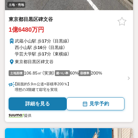
土地・売地
東京都目黒区碑文谷
1億6480万円
武蔵小山駅 歩
17
分 （目黒線）
西小山駅 歩
16
分 （目黒線）
学芸大学駅 歩
17
分 （東横線）
東京都目黒区碑文谷
106.85㎡（実測）
60%
200%
土地面積
建ぺい率
容積率
【前面約5.9ｍ公道×容積率200％】
理想の3階建て邸宅を実現
詳細を見る
見学予約
提供