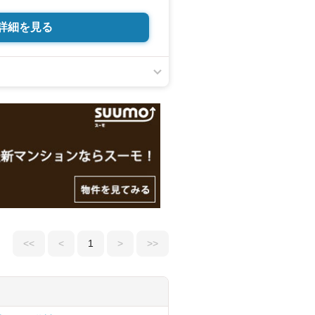
詳細を見る
<<
<
1
>
>>