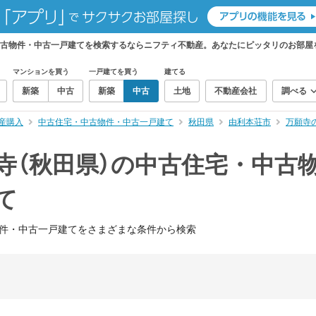
中古物件・中古一戸建てを検索するならニフティ不動産。あなたにピッタリのお部屋
マンションを買う
一戸建てを買う
建てる
新築
中古
新築
中古
土地
不動産会社
調べる
産購入
中古住宅・中古物件・中古一戸建て
秋田県
由利本荘市
万願寺
寺（秋田県）の中古住宅・中古
て
件・中古一戸建てをさまざまな条件から検索