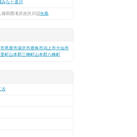
城みなと
道川
久保田
西滝沢
吉沢
川辺
矢島
館市
男鹿市
湯沢市
鹿角市
潟上市
大仙市
藤里町
山本郡三種町
山本郡八峰町
二古