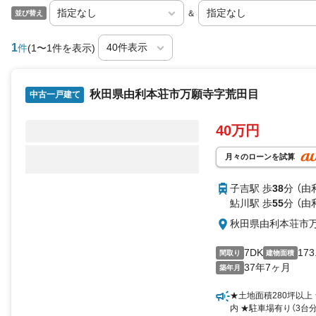
＆
並び替え
1
件
(1〜1件を表示)
秋田県由利本荘市万願寺字荒田目
中古一戸建て
40万円
月々のローンを試算
子吉駅 歩
38
分 （由
鮎川駅 歩
55
分 （由
秋田県由利本荘市
7DK
173
間取り
建物面積
37年7ヶ月
築年月
★土地面積280坪以上
内 ★駐車場有り（3台