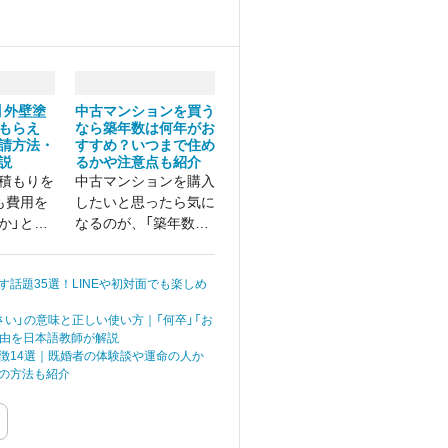
新】外壁塗
中古マンションを買う
もらえ
なら築年数は何年がお
請方法・
すすめ？いつまで住め
説
るかや注意点も紹介
積もりを
中古マンションを購入
も費用を
したいと思ったら気に
か」と、
なるのが、「築年数は
て調べて
何年がおすすめなの
のではな
か」「築年数何年くら
す話題35選！LINEや初対面でも楽しめ
外壁
いまでなら住めるの
は、自治
か」ということです。
さい」の意味と正しい使い方｜「何卒」「お
や申請手
理由を日本語教師が解説
められて
徴14選｜既婚者の体験談や運命の人か
進めない
の方法も紹介
いケース