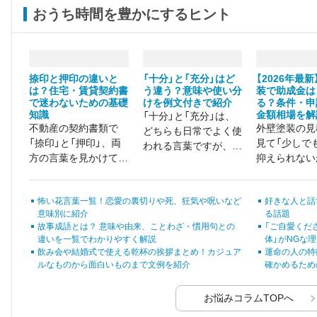
おうち時間を豊かにするヒント
捺印と押印の違いと
「十分」と「充分」はど
【2026年最
は？住宅・賃貸契約書
う違う？意味や使い分
装で助成金は
で迷わないための基礎
けを例文付きで紹介
る？条件・申
知識
金額相場を解
「十分」と「充分」は、
不動産の契約書類で
外壁塗装の見
どちらも日常でよく使
「捺印」と「押印」、両
見て「少しで
われる言葉ですが、
方の言葉を見かけて戸
抑えられない
「何が違うの？」「どっ
惑った経験はありませ
助成金につい
ちを使えば正しい
んか？
いる方も多い
の？」と迷ったことが
怖い花言葉一覧！恋愛の裏切りや死、狂気や呪いなど
好きな人と話
いでしょうか。 
ある方も多いのではな
意味別に紹介
る話題
塗装の助成金
いでしょうか。
故事成語とは？ 意味や由来、ことわざ・慣用句との
「ご自愛くだ
体ごとに条件
違いを一覧でわかりやすく解説
体」がNGな
順が細かく定
飲み会や結婚式で使える乾杯の挨拶まとめ！カジュア
運命の人の特
おり、正しく
ルなものから面白いものまで文例を紹介
確かめるため
と受給できな
もあります。
お悩みコラムTOPへ