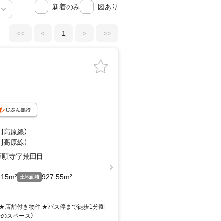
新着のみ
図あり
<<
<
1
>
>>
利高原線）
利高原線）
万願寺字荒田目
.15m²
927.55m²
土地面積
 ★店舗付き物件 ★バス停まで徒歩1分圏
分のスペース）