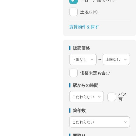
土地
（2件）
賃貸物件を探す
販売価格
〜
価格未定も含む
駅からの時間
バス
可
築年数
間取り