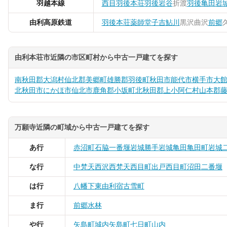
羽越本線
西目
羽後本荘
羽後岩谷
折渡
羽後亀田
岩
由利高原鉄道
羽後本荘
薬師堂
子吉
鮎川
黒沢
曲沢
前郷
由利本荘市近隣の市区町村から中古一戸建てを探す
南秋田郡大潟村
仙北郡美郷町
雄勝郡羽後町
秋田市
能代市
横手市
大
北秋田市
にかほ市
仙北市
鹿角郡小坂町
北秋田郡上小阿仁村
山本郡
万願寺近隣の町域から中古一戸建てを探す
あ行
赤沼町
石脇
一番堰
岩城勝手
岩城亀田亀田町
岩城
な行
中梵天
西沢
西梵天
西目町出戸
西目町沼田
二番堰
は行
八幡下
東由利宿
古雪町
ま行
前郷
水林
や行
矢島町城内
矢島町七日町
山内