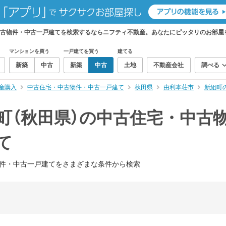
中古物件・中古一戸建てを検索するならニフティ不動産。あなたにピッタリのお部屋
マンションを買う
一戸建てを買う
建てる
新築
中古
新築
中古
土地
不動産会社
調べる
産購入
中古住宅・中古物件・中古一戸建て
秋田県
由利本荘市
新組町
町（秋田県）の中古住宅・中古
て
件・中古一戸建てをさまざまな条件から検索