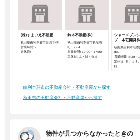
(株)すまいえ不動産
鈴木不動産(株)
シャーメゾン
プ 本荘開発
秋田県由利本荘市岩渕下48
秋田県由利本荘市表尾崎
営業時間: -
町 22-4
秋田県由利本荘市
定休日: -
営業時間: 10:00～17:00
99-3
定休日: 土・日・祝日
営業時間: 8:30～1
定休日: ８／１３
始
由利本荘市の不動産会社・不動産屋から探す
秋田県の不動産会社・不動産屋から探す
物件が見つからなかったときの