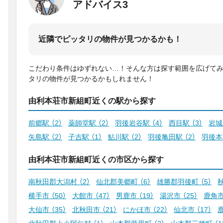
アドバイス3
近隣でピッタリの物件が見つかるかも！
こだわり条件はゆずれない…！そんな方は探す範囲を広げて
タリの物件が見つかるかもしれません！
由利本荘市新組町近くの駅から探す
前郷駅
（2）
薬師堂駅
（2）
羽後岩谷駅
（4）
西目駅
（3）
岩
矢島駅
（2）
子吉駅
（1）
鮎川駅
（2）
羽後亀田駅
（2）
羽後
由利本荘市新組町近くの市区から探す
南秋田郡大潟村
（2）
仙北郡美郷町
（6）
雄勝郡羽後町
（5）
横手市
（50）
大館市
（47）
男鹿市
（19）
湯沢市
（25）
鹿角
大仙市
（35）
北秋田市
（21）
にかほ市
（22）
仙北市
（17）