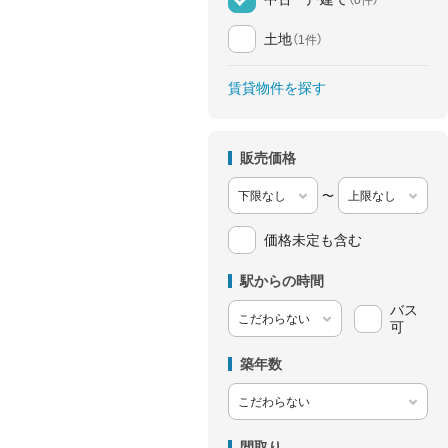
土地
（1件）
賃貸物件を探す
販売価格
〜
価格未定も含む
駅からの時間
バス
可
築年数
間取り