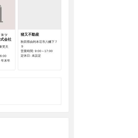
ショッ
猪又不動産
株式会社
秋田県由利本荘市八幡下７
９
東梵天
営業時間: 9:00～17:00
定休日: 未設定
6:00
、年末年