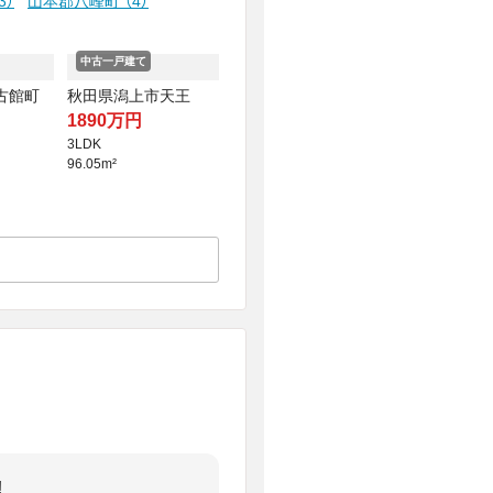
3）
山本郡八峰町
（4）
中古一戸建て
古館町
秋田県潟上市天王
1890万円
3LDK
96.05m²
!