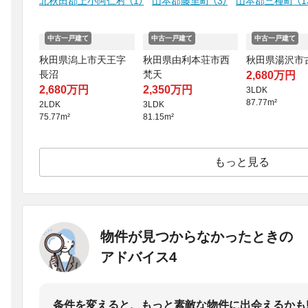
北秋田郡上小阿仁村
（1）
山本郡藤里町
（3）
山本郡三種町
（1
中古一戸建て
中古一戸建て
中古一戸建て
秋田県潟上市天王字
秋田県由利本荘市西
秋田県湯沢市
長沼
梵天
2,680万円
2,680万円
2,350万円
3LDK
87.77m²
2LDK
3LDK
75.77m²
81.15m²
もっと見る
物件が見つからなかったときの
アドバイス4
条件を変えると、もっと素敵な物件に出会えるかも