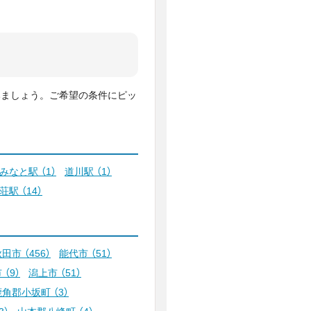
みましょう。ご希望の条件にピッ
城みなと駅
（1）
道川駅
（1）
本荘駅
（14）
秋田市
（456）
能代市
（51）
市
（9）
潟上市
（51）
鹿角郡小坂町
（3）