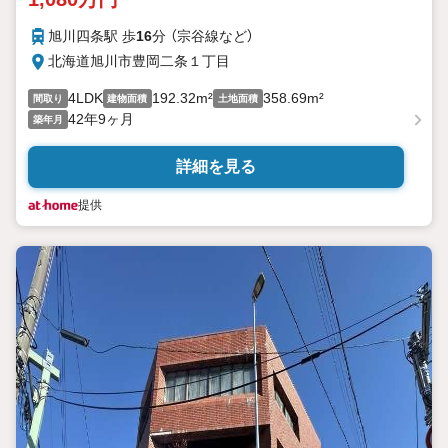
旭川四条駅 歩
16
分 （宗谷線
など
）
北海道旭川市豊岡二条１丁目
4LDK
192.32m²
358.69m²
間取り
建物面積
土地面積
42年9ヶ月
築年月
詳細を見る
提供