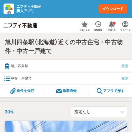
ニフティ不動産
ダウンロード
購入アプリ
お知らせ
閲覧履歴
マイページ
お気に入り
旭川四条駅（北海道）近くの中古住宅・中古物
件・中古一戸建て
旭川四条駅
変更
中古一戸建て
変更
条件を保存
新着通知
アプリで探す
30
件