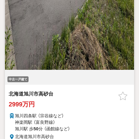
中古一戸建て
北海道旭川市高砂台
2999万円
旭川四条駅 （宗谷線
など
）
神楽岡駅 （富良野線）
旭川駅 歩
50
分 （函館線
など
）
北海道旭川市高砂台