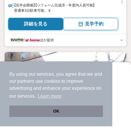
【見学会開催】【リフォーム完成済・年度内入居可能】
普通車3台駐車可能。オ
詳細を見る
見学予約
ほか提供
By using our services, you agree that we and
より使いやすくなった
our
partners
use cookies to improve
アプリで物件探ししませんか？
advertising and enhance your experience on
✔️
サクサク動く地図で物件検索
our services.
Learn more
✔️
新着物件・価格変動をすぐに通知
✔️
会員登録なし
OK
Web版をこのまま使う
購入アプリを開く
路線・駅を変更
詳細条件を変更