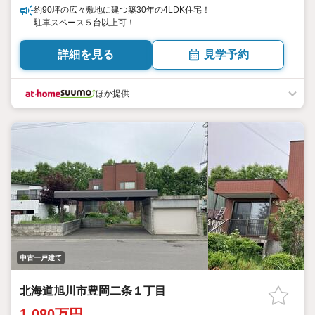
約90坪の広々敷地に建つ築30年の4LDK住宅！
駐車スペース５台以上可！
詳細を見る
見学予約
ほか提供
中古一戸建て
北海道旭川市豊岡二条１丁目
1,080万円