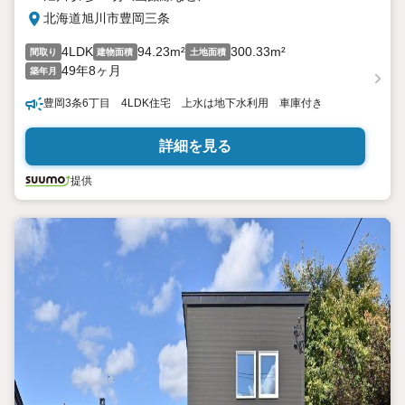
北海道旭川市豊岡三条
4LDK
94.23m²
300.33m²
間取り
建物面積
土地面積
49年8ヶ月
築年月
豊岡3条6丁目 4LDK住宅 上水は地下水利用 車庫付き
詳細を見る
提供