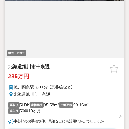
中古一戸建て
北海道旭川市十条通
285万円
旭川四条駅 歩
11
分 （宗谷線
など
）
北海道旭川市十条通
5LDK
95.58m²
99.16m²
間取り
建物面積
土地面積
50年10ヶ月
築年月
中心部のお手頃物件。民泊などにも活用いかがでしょうか