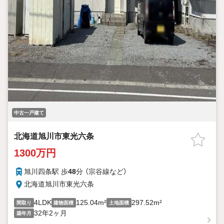
中古一戸建て
北海道旭川市東光六条
1300万円
旭川四条駅 歩
48
分 （宗谷線
など
）
北海道旭川市東光六条
4LDK
125.04m²
297.52m²
間取り
建物面積
土地面積
32年2ヶ月
築年月