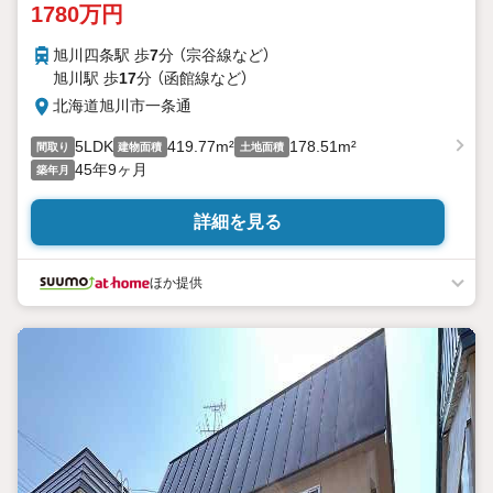
1780万円
旭川四条駅 歩
7
分 （宗谷線
など
）
旭川駅 歩
17
分 （函館線
など
）
北海道旭川市一条通
5LDK
419.77m²
178.51m²
間取り
建物面積
土地面積
45年9ヶ月
築年月
詳細を見る
ほか提供