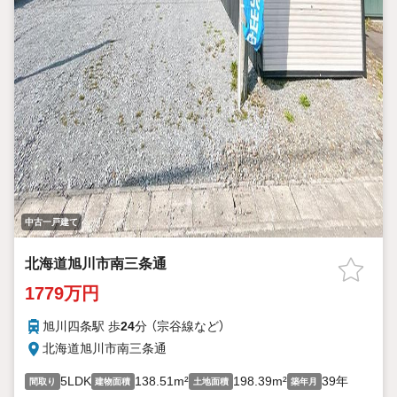
中古一戸建て
北海道旭川市南三条通
1779万円
旭川四条駅 歩
24
分 （宗谷線
など
）
北海道旭川市南三条通
5LDK
138.51m²
198.39m²
39年
間取り
建物面積
土地面積
築年月