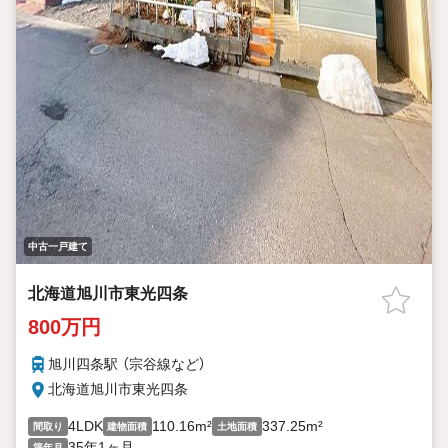
中古一戸建て
北海道旭川市東光四条
800万円
旭川四条駅 （宗谷線
など
）
北海道旭川市東光四条
4LDK
110.16m²
337.25m²
間取り
建物面積
土地面積
35年1ヶ月
築年月