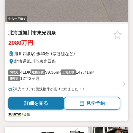
中古一戸建て
北海道旭川市東光四条
2080万円
旭川四条駅 歩
43
分 （宗谷線
など
）
北海道旭川市東光四条
4LDK
99.36m²
147.71m²
間取り
建物面積
土地面積
12年2ヶ月
築年月
東光エリアに築浅物件が売りに出ました！！
詳細を見る
見学予約
提供