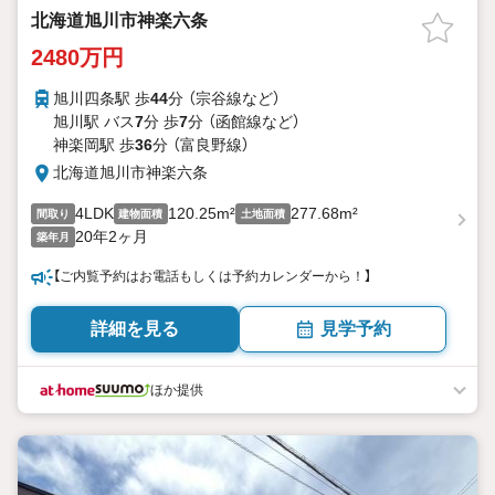
北海道旭川市神楽六条
2480万円
旭川四条駅 歩
44
分 （宗谷線
など
）
旭川駅 バス
7
分 歩
7
分 （函館線
など
）
神楽岡駅 歩
36
分 （富良野線）
北海道旭川市神楽六条
4LDK
120.25m²
277.68m²
間取り
建物面積
土地面積
20年2ヶ月
築年月
【ご内覧予約はお電話もしくは予約カレンダーから！】
詳細を見る
見学予約
ほか提供