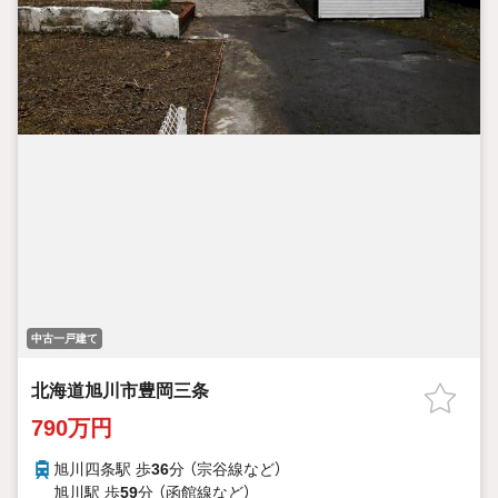
中古一戸建て
北海道旭川市豊岡三条
790万円
旭川四条駅 歩
36
分 （宗谷線
など
）
旭川駅 歩
59
分 （函館線
など
）