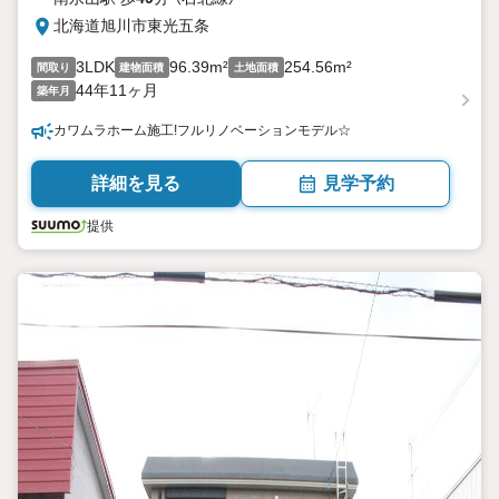
北海道旭川市東光五条
3LDK
96.39m²
254.56m²
間取り
建物面積
土地面積
44年11ヶ月
築年月
カワムラホーム施工!フルリノベーションモデル☆
詳細を見る
見学予約
提供