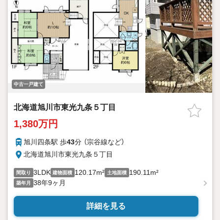
中古一戸建て
北海道旭川市東光九条５丁目
1,380万円
旭川四条駅 歩
43
分 （宗谷線
など
）
北海道旭川市東光九条５丁目
3LDK
120.17m²
190.11m²
間取り
建物面積
土地面積
38年9ヶ月
築年月
詳細を見る