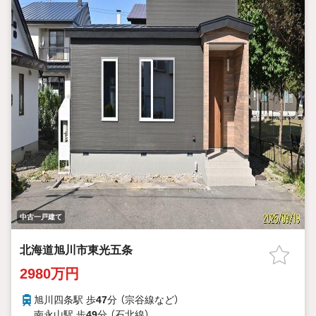
中古一戸建て
北海道旭川市東光五条
2980万円
旭川四条駅 歩
47
分 （宗谷線
など
）
南永山駅 歩
49
分 （石北線）