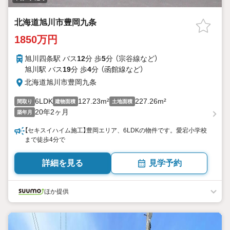
北海道旭川市豊岡九条
1850万円
旭川四条駅 バス
12
分 歩
5
分 （宗谷線
など
）
旭川駅 バス
19
分 歩
4
分 （函館線
など
）
北海道旭川市豊岡九条
6LDK
127.23m²
227.26m²
間取り
建物面積
土地面積
20年2ヶ月
築年月
【セキスイハイム施工】豊岡エリア、6LDKの物件です。愛宕小学校
まで徒歩4分で
詳細を見る
見学予約
ほか提供