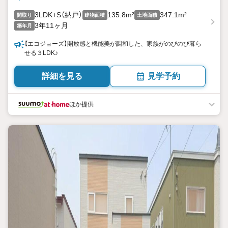
3LDK+S（納戸）
135.8m²
347.1m²
間取り
建物面積
土地面積
3年11ヶ月
築年月
【エコジョーズ】開放感と機能美が調和した、家族がのびのび暮ら
せる３LDK♪
詳細を見る
見学予約
ほか提供