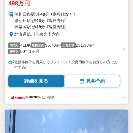
498万円
旭川四条駅 歩
49
分 （宗谷線
など
）
緑が丘駅 歩
43
分 （富良野線）
神楽岡駅 歩
49
分 （富良野線）
北海道旭川市東光十六条
4LDK
96.79m²
231.38m²
間取り
建物面積
土地面積
50年1ヶ月
築年月
低価格物件を購入してリフォーム！投資用物件をお探しの方にお
すすめ♪
詳細を見る
見学予約
ほか提供