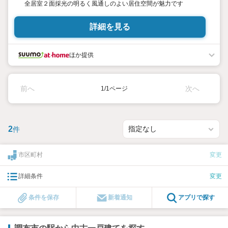
全居室２面採光の明るく風通しのよい居住空間が魅力です
詳細を見る
ほか提供
前へ
次へ
1/1ページ
2
件
市区町村
変更
詳細条件
変更
条件を保存
新着通知
アプリで探す