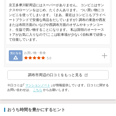
京王多摩川駅周辺にはスーパーがありません。 コンビニはサン
クスやローソンをはじめ、たくさんあります。 つい買い物にコ
ンビニを使ってしまいます。 （まあ、最近はコンビニもプライベ
ートブランドで安価な商品をだしていますが） 調布の東急や西友
または布田方面のいなげや西調布方面のオザムやキッチンコー
ト、生協で買い物することになります。 私は国領のオーケース
トアがお気に入りなので（ここは駐車場が少ない）自転車で頑張っ
て往復しています。
気になる
お買い物・飲食
5.0
調布市
周辺の口コミをもっと見る
※口コミは「
マンションノート
」が情報提供しています。口コミに関する
お問い合わせは、
こちら
からお願いします。
おうち時間を豊かにするヒント