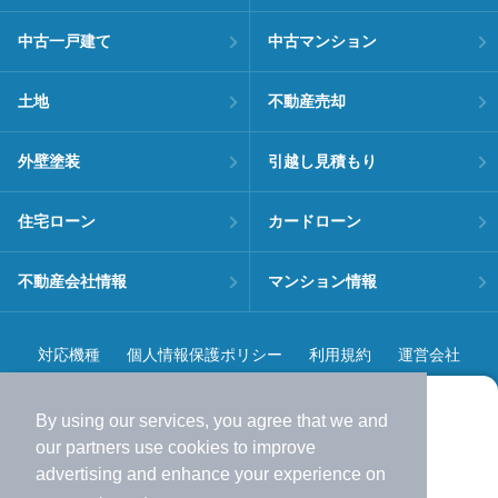
中古一戸建て
中古マンション
土地
不動産売却
外壁塗装
引越し見積もり
住宅ローン
カードローン
不動産会社情報
マンション情報
対応機種
個人情報保護ポリシー
利用規約
運営会社
ヘルプ・お問い合わせ
採用情報
By using our services, you agree that we and
より使いやすくなった
our
partners
use cookies to improve
アプリで物件探ししませんか？
advertising and enhance your experience on
✔️
サクサク動く地図で物件検索