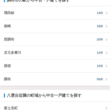
調布市の駅から中古一戸建てを探す
飛田給
14
件
柴崎
18
件
西調布
20
件
京王多摩川
12
件
国領
15
件
調布
56
件
八雲台近隣の町域から中古一戸建てを探す
富士見町