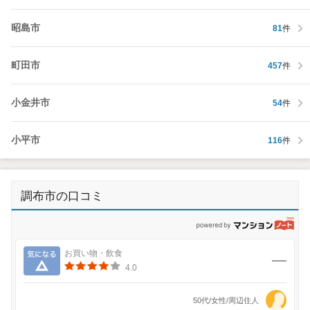
昭島市
81
件
町田市
457
件
小金井市
54
件
小平市
116
件
調布市の口コミ
p
気になる
お買い物・飲食
4.0
50代/女性/周辺住人