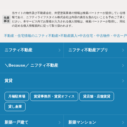
当サイトの物件及び不動産会社、外壁塗装業者の情報は検索パートナーが提供している情
報であり、ニフティライフスタイル株式会社は内容の責任を負わないことを予めご了承く
免責
事項
ださい。本サービス内でお客様が入力される個人情報は、検索パートナーが取得し、同社
の定める個人情報規約に従って取り扱われます。
不動産・住宅情報のニフティ不動産
不動産購入
中古住宅・中古物件・中古一戸
ニフティ不動産
ニフティ不動産アプリ
＼Because／ ニフティ不動産
賃貸
月極駐車場
賃貸事務所・賃貸オフィス
貸店舗・店舗賃貸
貸し倉庫
新築一戸建て
新築マンション