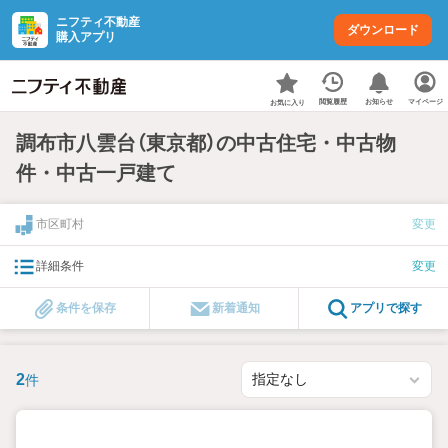
ニフティ不動産
ダウンロード
購入アプリ
お知らせ
閲覧履歴
マイページ
お気に入り
調布市八雲台（東京都）の中古住宅・中古物
件・中古一戸建て
市区町村
変更
詳細条件
変更
条件を保存
新着通知
アプリで探す
2
件