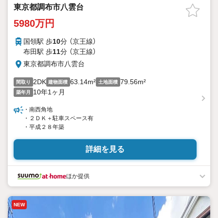
東京都調布市八雲台
5980万円
国領駅 歩
10
分 （京王線）
布田駅 歩
11
分 （京王線）
東京都調布市八雲台
2DK
63.14m²
79.56m²
間取り
建物面積
土地面積
10年1ヶ月
築年月
・南西角地
・２ＤＫ＋駐車スペース有
・平成２８年築
詳細を見る
ほか提供
NEW