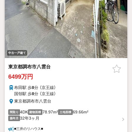
中古一戸建て
東京都調布市八雲台
6499万円
布田駅 歩
8
分 （京王線）
国領駅 歩
8
分 （京王線）
東京都調布市八雲台
4DK
78.97m²
69.66m²
間取り
建物面積
土地面積
32年3ヶ月
築年月
■三井のリハウス■