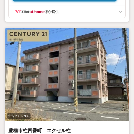
広くご紹介しております。
リフォームや注文住宅も自社で施工しているので、住宅につ
ほか提供
いてトータルサポート！
地域密着・即日対応でお客様のお家選びをおてつだい致しま
す。安心してご相談ください。
○住宅ローンの相談も承っております。
当社のご成約事例ですが、借入がある方、自営業の方、転職
歴のある方、
従業年数1年未満の方も、おてつだいさせて頂きました。
○お住み替えやご売却も経験豊富なスタッフがご相談に応じ
ます。
お客様の住まいに関わるあらゆるご不安を一緒に解決して、
理想のマイホームを探しましょう！
中古マンション
豊橋市柱四番町 エクセル柱