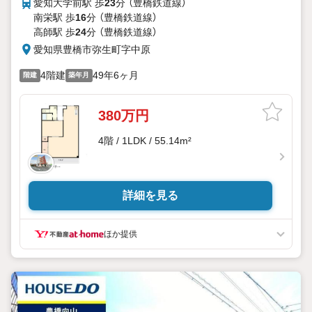
愛知大学前駅 歩
23
分 （豊橋鉄道線）
南栄駅 歩
16
分 （豊橋鉄道線）
高師駅 歩
24
分 （豊橋鉄道線）
愛知県豊橋市弥生町字中原
4階建
49年6ヶ月
階建
築年月
380万円
4階 / 1LDK / 55.14m²
詳細を見る
ほか提供