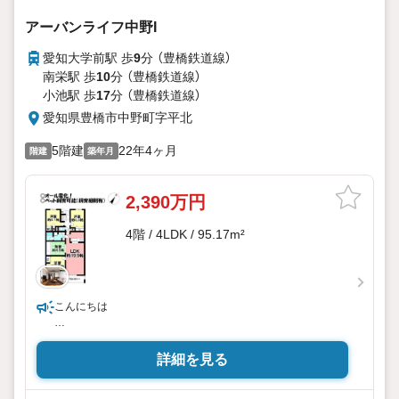
アーバンライフ中野I
愛知大学前駅 歩
9
分 （豊橋鉄道線）
南栄駅 歩
10
分 （豊橋鉄道線）
小池駅 歩
17
分 （豊橋鉄道線）
愛知県豊橋市中野町字平北
5階建
22年4ヶ月
階建
築年月
2,390万円
4階 / 4LDK / 95.17m²
こんにちは
・当店は豊橋市を中心に、常時800件の仲介物件を取り扱っ
ています。
詳細を見る
新築戸建だけでなく、中古戸建・売土地・マンションまで幅
広くご紹介しております。