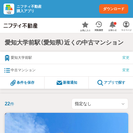
ニフティ不動産
ダウンロード
購入アプリ
お知らせ
閲覧履歴
マイページ
お気に入り
愛知大学前駅（愛知県）近くの中古マンション
愛知大学前駅
変更
中古マンション
変更
条件を保存
新着通知
アプリで探す
22
件