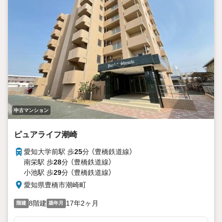
中古マンション
ピュアライフ潮崎
愛知大学前駅 歩
25
分 （豊橋鉄道線）
南栄駅 歩
28
分 （豊橋鉄道線）
小池駅 歩
29
分 （豊橋鉄道線）
愛知県豊橋市潮崎町
8階建
17年2ヶ月
階建
築年月