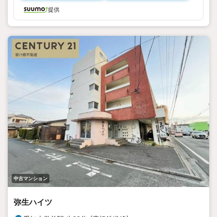
お客様の住まいに関わるあらゆるご不安を一緒に解決して、
提供
理想のマイホームを探しましょう！
--○●SNSも随時更新しているので是非フォローやいいね！お
願いします ●○--
ゆめてつInstagram @hd_yumetetsu
ここすもInstagram @cocosumohouse
中古マンション
弥生ハイツ