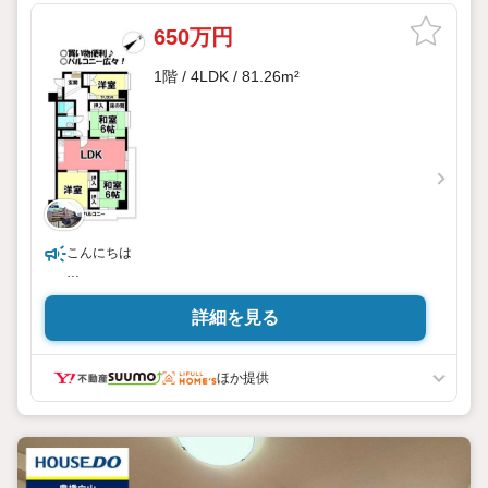
650万円
1階 / 4LDK / 81.26m²
こんにちは
・当店は豊橋市を中心に、常時800件の仲介物件を取り扱っ
ています。
詳細を見る
新築戸建だけでなく、中古戸建・売土地・マンションまで幅
広くご紹介しております。
リフォームや注文住宅も自社で施工しているので、住宅につ
ほか提供
いてトータルサポート！
地域密着・即日対応でお客様のお家選びをおてつだい致しま
す。安心してご相談ください。
●住宅ローンの相談も承っております。
当社のご成約事例ですが、借入がある方、自営業の方、転職