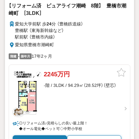
【リフォーム済 ピュアライフ潮崎 8階】 豊橋市潮
崎町 ［3LDK］
愛知大学前駅 歩
24
分 （豊橋鉄道線）
豊橋駅 （東海新幹線
など
）
駅前駅 （豊橋市内線）
愛知県豊橋市潮崎町
-
17年2ヶ月
階建
築年月
2245万円
-階 / 3LDK / 94.29㎡（28.52坪）（壁芯）
◎リフォーム済♪見晴らしの良い最上階！
◆オール電化◆ペット可◇中野小学校