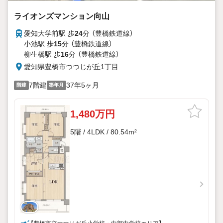
ライオンズマンション向山
愛知大学前駅 歩
24
分 （豊橋鉄道線）
小池駅 歩
15
分 （豊橋鉄道線）
柳生橋駅 歩
16
分 （豊橋鉄道線）
愛知県豊橋市つつじが丘1丁目
7階建
37年5ヶ月
階建
築年月
1,480万円
5階 / 4LDK / 80.54m²