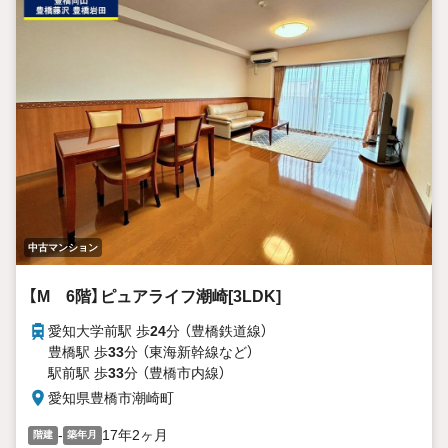
歴のある方、
従業年数1年未満の方も、おてつだいさせて頂きました。
●お住み替えやご売却も経験豊富なスタッフがご相談に応じ
ます。
お客様の住まいに関わるあらゆるご不安を一緒に解決して、
理想のマイホームを探しましょう！
中古マンション
【M 6階】ピュアライフ潮崎[3LDK]
愛知大学前駅 歩
24
分 （豊橋鉄道線）
豊橋駅 歩
33
分 （東海新幹線
など
）
駅前駅 歩
33
分 （豊橋市内線）
愛知県豊橋市潮崎町
-
17年2ヶ月
階建
築年月