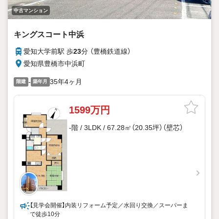
中古マンション
キングスコート中浜
愛知大学前駅 歩
23
分 （豊橋鉄道線）
愛知県豊橋市中浜町
-
35年4ヶ月
階建
築年月
1599万円
-階 / 3LDK / 67.28㎡（20.35坪）（壁芯）
【見学会開催】内装リフォーム予定／水回り交換／スーパーま
で徒歩10分