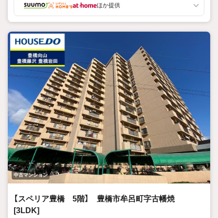
リフォームや注文住宅も自社で施工しているので、住宅につ
ほか提供
いてトータルサポート！
地域密着・即日対応でお客様のお家選びをおてつだい致しま
す。安心してご相談ください。
●住宅ローンの相談も承っております。
当社のご成約事例ですが、借入がある方、自営業の方、転職
歴のある方、
従業年数1年未満の方も、おてつだいさせて頂きました。
●お住み替えやご売却も経験豊富なスタッフがご相談に応じ
ます。
お客様の住まいに関わるあらゆるご不安を一緒に解決して、
理想のマイホームを探しましょう！
中古マンション
【スペリア豊橋 5階】 豊橋市牟呂町字古幡焼
[3LDK]