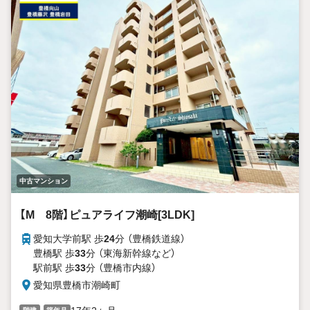
中古マンション
【M 8階】ピュアライフ潮崎[3LDK]
愛知大学前駅 歩
24
分 （豊橋鉄道線）
豊橋駅 歩
33
分 （東海新幹線
など
）
駅前駅 歩
33
分 （豊橋市内線）
愛知県豊橋市潮崎町