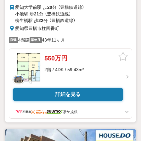
愛知大学前駅 歩
20
分 （豊橋鉄道線）
小池駅 歩
21
分 （豊橋鉄道線）
柳生橋駅 歩
22
分 （豊橋鉄道線）
愛知県豊橋市柱四番町
4階建
43年11ヶ月
階建
築年月
550万円
2階 / 4DK / 59.43m²
詳細を見る
ほか提供