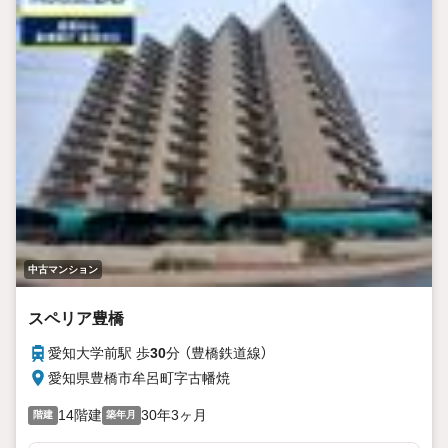
中古マンション
スペリア豊橋
愛知大学前駅 歩
30
分 （豊橋鉄道線）
愛知県豊橋市牟呂町字古幡焼
14階建
30年3ヶ月
階建
築年月