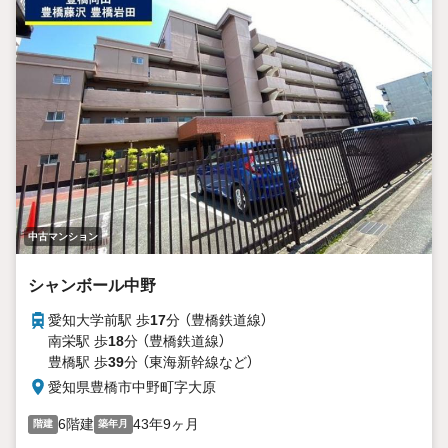
中古マンション
シャンボール中野
愛知大学前駅 歩
17
分 （豊橋鉄道線）
南栄駅 歩
18
分 （豊橋鉄道線）
豊橋駅 歩
39
分 （東海新幹線
など
）
愛知県豊橋市中野町字大原
6階建
43年9ヶ月
階建
築年月