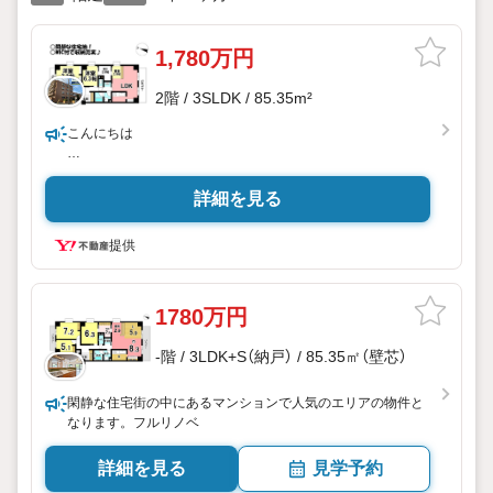
1,780万円
2階 / 3SLDK / 85.35m²
こんにちは
○当店は豊橋市を中心に、常時800件の仲介物件を取り扱って
います。
詳細を見る
新築戸建だけでなく、中古戸建・売土地・マンションまで幅
広くご紹介しております。
提供
リフォームや注文住宅も自社で施工しているので、住宅につ
いてトータルサポート！
地域密着・即日対応でお客様のお家選びをおてつだい致しま
す。安心してご相談ください。
1780万円
○住宅ローンの相談も承っております。
-階 / 3LDK+S（納戸） / 85.35㎡（壁芯）
当社のご成約事例ですが、借入がある方、自営業の方、転職
歴のある方、
閑静な住宅街の中にあるマンションで人気のエリアの物件と
従業年数1年未満の方も、おてつだいさせて頂きました。
なります。フルリノベ
○お住み替えやご売却も経験豊富なスタッフがご相談に応じ
詳細を見る
見学予約
ます。