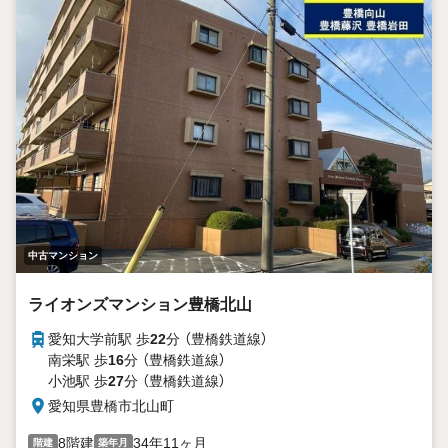
中古マンション
ライオンズマンション豊橋北山
愛知大学前駅 歩
22
分 （豊橋鉄道線）
南栄駅 歩
16
分 （豊橋鉄道線）
小池駅 歩
27
分 （豊橋鉄道線）
愛知県豊橋市北山町
8階建
34年11ヶ月
階建
築年月