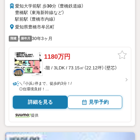
愛知大学前駅 歩
30
分 （豊橋鉄道線）
豊橋駅 （東海新幹線
など
）
駅前駅 （豊橋市内線）
愛知県豊橋市牟呂町
-
30年3ヶ月
階建
築年月
1180万円
-階 / 3LDK / 73.15㎡（22.12坪）（壁芯）
＼『小浜』停まで、徒歩約3分！/
◎住環境良好！
◇汐田小・牟呂中エリア
詳細を見る
見学予約
提供