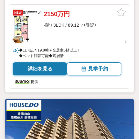
2150万円
NEW
-階 / 3LDK / 89.12㎡（登記）
◆LDK広々19.8帖＋全居室6帖以上！
◆ペット飼育可能◆高層階
詳細を見る
見学予約
提供