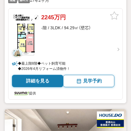
-
17年2ヶ月
階建
築年月
2245万円
-階 / 3LDK / 94.29㎡（壁芯）
◆最上階8階◆ペット飼育可能
◆2026年4月リフォーム済物件！
詳細を見る
見学予約
提供