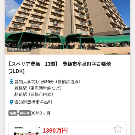
中古マンション
【スペリア豊橋 13階】 豊橋市牟呂町字古幡焼
[3LDK]
愛知大学前駅 歩
30
分 （豊橋鉄道線）
豊橋駅 （東海新幹線
など
）
駅前駅 （豊橋市内線）
愛知県豊橋市牟呂町
-
30年3ヶ月
階建
築年月
1390万円