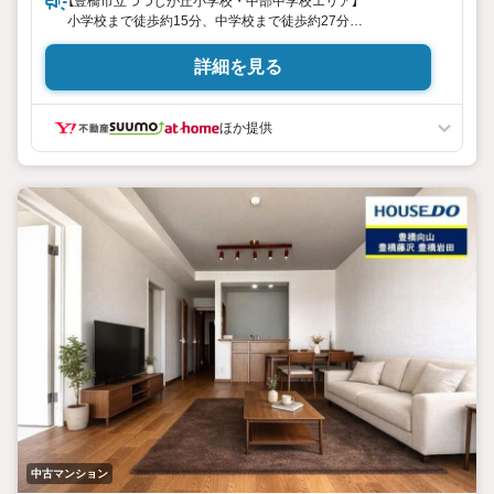
【豊橋市立つつじが丘小学校・中部中学校エリア】
小学校まで徒歩約15分、中学校まで徒歩約27分
たかくら幼稚園まで徒歩約10分
詳細を見る
■アピタ向山店まで徒歩約11分
■ファミリーマート豊橋佐藤一丁目店まで徒歩約7分
■ココカラファインつつじが丘店まで徒歩約6分
ほか提供
→日々のお買い物にも便利です
●ご契約者様対象プレゼントキャンペーン実施中●
※2026年10月末日まで
※詳細はプレゼント情報をご覧ください。
まずはお気軽にお問合せ下さい！
お客様の理想の住まい探しを精一杯お手伝いさせて頂きま
す。
物件詳細、近隣物件、住宅ローンのご相談など、気になる事
は【センチュリー21架け橋不動産】までご相談くださいませ！
中古マンション