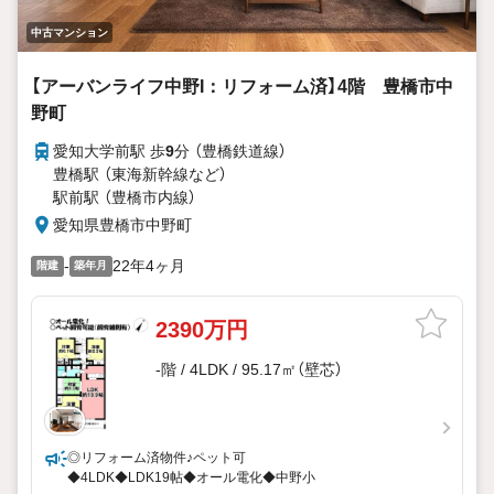
中古マンション
【アーバンライフ中野I：リフォーム済】4階 豊橋市中
野町
愛知大学前駅 歩
9
分 （豊橋鉄道線）
豊橋駅 （東海新幹線
など
）
駅前駅 （豊橋市内線）
愛知県豊橋市中野町
-
22年4ヶ月
階建
築年月
2390万円
-階 / 4LDK / 95.17㎡（壁芯）
◎リフォーム済物件♪ペット可
◆4LDK◆LDK19帖◆オール電化◆中野小