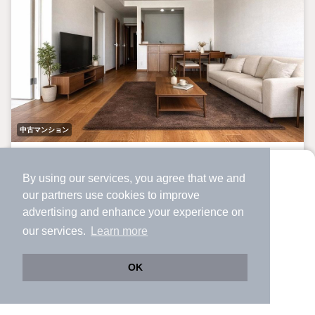
中古マンション
【アーバンライフ中野? 4階】 豊橋市中野町字平北
By using our services, you agree that we and
[4LDK]
より使いやすくなった
our
partners
use cookies to improve
アプリで物件探ししませんか？
愛知大学前駅 歩
9
分 （豊橋鉄道線）
advertising and enhance your experience on
豊橋駅 （東海新幹線
など
）
✔️
サクサク動く地図で物件検索
our services.
Learn more
駅前駅 （豊橋市内線）
✔️
新着物件・価格変動をすぐに通知
愛知県豊橋市中野町
✔️
会員登録なし
OK
-
22年4ヶ月
階建
築年月
Web版をこのまま使う
購入アプリを開く
路線・駅を変更
詳細条件を変更