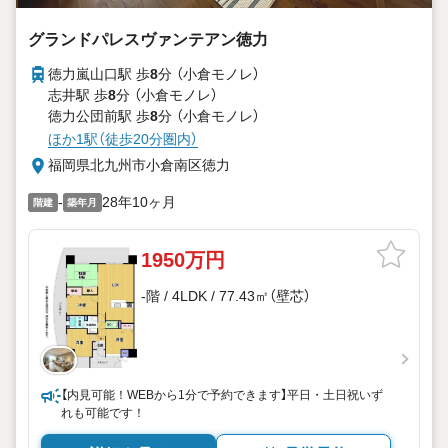
グランドパレスヴァンテアン徳力
徳力嵐山口駅 歩
8
分 （小倉モノレ）
志井駅 歩
8
分 （小倉モノレ）
徳力公団前駅 歩
8
分 （小倉モノレ）
ほか1駅（徒歩20分圏内）
福岡県北九州市小倉南区徳力
-
28年10ヶ月
階建
築年月
1950万円
-階 / 4LDK / 77.43㎡（壁芯）
【内見可能！WEBから1分で予約できます】平日・土日祝いず
れも可能です！