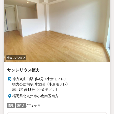
中古マンション
サンレリウス徳力
徳力嵐山口駅 歩
3
分 （小倉モノレ）
徳力公団前駅 歩
11
分 （小倉モノレ）
志井駅 歩
13
分 （小倉モノレ）
福岡県北九州市小倉南区南方
-
7年2ヶ月
階建
築年月