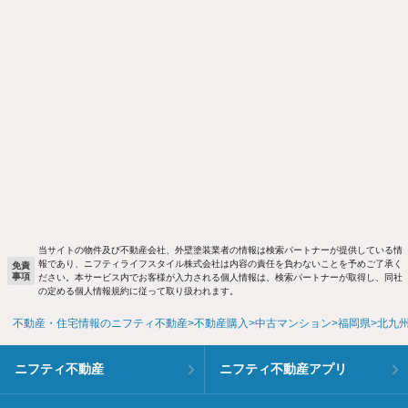
当サイトの物件及び不動産会社、外壁塗装業者の情報は検索パートナーが提供している情
報であり、ニフティライフスタイル株式会社は内容の責任を負わないことを予めご了承く
免責
事項
ださい。本サービス内でお客様が入力される個人情報は、検索パートナーが取得し、同社
の定める個人情報規約に従って取り扱われます。
不動産・住宅情報のニフティ不動産
不動産購入
中古マンション
福岡県
北九
ニフティ不動産
ニフティ不動産アプリ