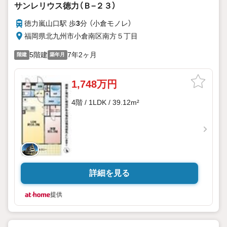
サンレリウス徳力（Ｂ−２３）
徳力嵐山口駅 歩
3
分 （小倉モノレ）
福岡県北九州市小倉南区南方５丁目
5階建
7年2ヶ月
階建
築年月
1,748万円
4階 / 1LDK / 39.12m²
詳細を見る
提供