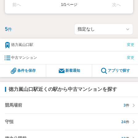
前へ
次へ
1/1ページ
5
件
徳力嵐山口駅
変更
中古マンション
変更
条件を保存
新着通知
アプリで探す
徳力嵐山口駅近くの駅から中古マンションを探す
競馬場前
3
件
守恒
24
件