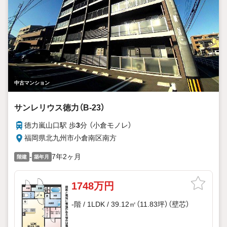
中古マンション
サンレリウス徳力（B-23）
徳力嵐山口駅 歩
3
分 （小倉モノレ）
福岡県北九州市小倉南区南方
-
7年2ヶ月
階建
築年月
1748万円
-階 / 1LDK / 39.12㎡（11.83坪）（壁芯）