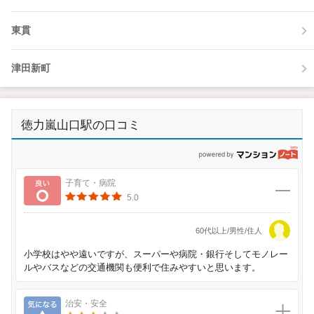
東貫
津田新町
徳力嵐山口駅の口コミ
p
良い
子育て・病院
5.0
60代以上/男性/住人
小学校はやや遠いですが、スーパーや病院・銀行そしてモノレー
ルやバスなどの交通機関も便利で住みやすいと思います。
気になる
治安・安全