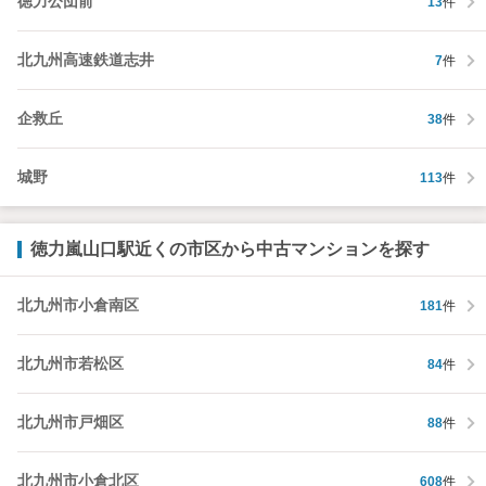
徳力公団前
13
件
北九州高速鉄道志井
7
件
企救丘
38
件
城野
113
件
徳力嵐山口駅近くの市区から中古マンションを探す
北九州市小倉南区
181
件
北九州市若松区
84
件
北九州市戸畑区
88
件
北九州市小倉北区
608
件