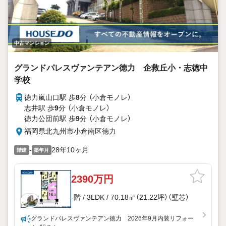
中古マンション
グランドパレスヴァンテアン徳力 企救丘小・志徳中
学校
徳力嵐山口駅 歩
8
分 （小倉モノレ）
志井駅 歩
9
分 （小倉モノレ）
徳力公団前駅 歩
9
分 （小倉モノレ）
福岡県北九州市小倉南区徳力
-
28年10ヶ月
階建
築年月
2390万円
-階 / 3LDK / 70.18㎡（21.22坪）（壁芯）
グランドパレスヴァンテアン徳力 2026年9月内装リフォー