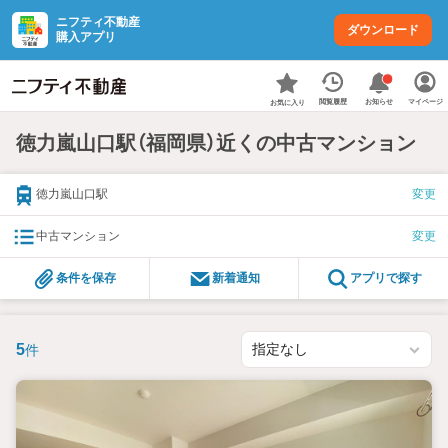
ニフティ不動産
ダウンロード
購入アプリ
お知らせ
閲覧履歴
マイページ
お気に入り
徳力嵐山口駅（福岡県）近くの中古マンション
徳力嵐山口駅
変更
中古マンション
変更
条件を保存
新着通知
アプリで探す
5
件