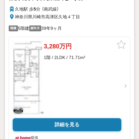
久地駅 歩
5
分 （南武線）
神奈川県川崎市高津区久地４丁目
5階建
39年9ヶ月
階建
築年月
3,280万円
1階 / 2LDK / 71.71m²
詳細を見る
提供