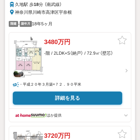
久地駅 歩
18
分 （南武線）
神奈川県川崎市高津区宇奈根
-
18年5ヶ月
階建
築年月
3480万円
-階 / 2LDK+S（納戸） / 72.9㎡（壁芯）
・平成２０年３月築×７２．９０平米
詳細を見る
ほか提供
3720万円