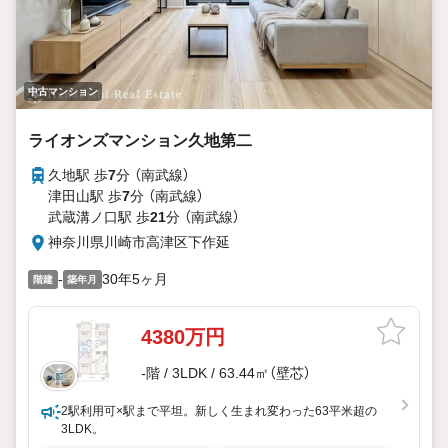
中古マンション
ライオンズマンション久地第二
久地駅 歩
7
分 （南武線）
津田山駅 歩
7
分 （南武線）
武蔵溝ノ口駅 歩
21
分 （南武線）
神奈川県川崎市高津区下作延
-
30年5ヶ月
階建
築年月
4380万円
-階 / 3LDK / 63.44㎡（壁芯）
2駅利用可×駅まで平坦。新しく生まれ変わった63平米超の
3LDK。