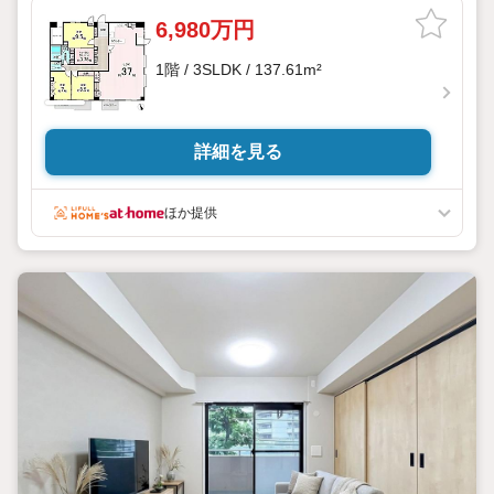
了承ください。
6,980万円
◆TOHO HOUSE CLUB◆
1階 / 3SLDK / 137.61m²
弊社で売買いただいたお客様はTOHO HOUSE CLUBにご加
入いただけます。
1020、30年後のリフォーム、保険やローンの見直し、相続や
資産運用など、将来にわたってのサポートをご提供いたしま
す。
詳細を見る
◆FPによるライフサポート◆
専属ファイナンシャルプランナーが住宅ローン・保険・税
ほか提供
金・資産運用・相続など幅広くアドバイスいたします。
ご契約前後を問わず、安心してご利用いただけます。
◆安心の環境◆
無料駐車場、キッズスペースを完備し、ご家族でのご来店も
安心です。
の体制で皆様の住まい探しをサポートいたします。