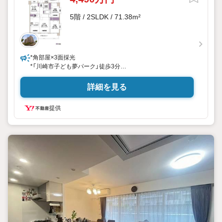
5階 / 2SLDK / 71.38m²
*角部屋×3面採光
*「川崎市子ども夢パーク」徒歩3分
*穏やかな住環境
詳細を見る
《購入者特典！アフターサービス最長10年に延長》
・弊社より本物件をご購入いただいた限定で、給排水設備・
提供
水廻りなどのアフターサービス期間を“2年→最長10年”に延長
いたします。詳細はお問い合わせください。
※本特典は、予告なく変更または終了する場合がございま
す。
【弊社について】
弊社は、スター・マイカ・ホールディングス
（東証プライム上場）のグループ会社です。
【営業時間 9:3018:30】定休日:火・水・祝日
当日の見学も可能です。
人気物件には特に問い合わせが集中するため、お早めにお電
話ください。