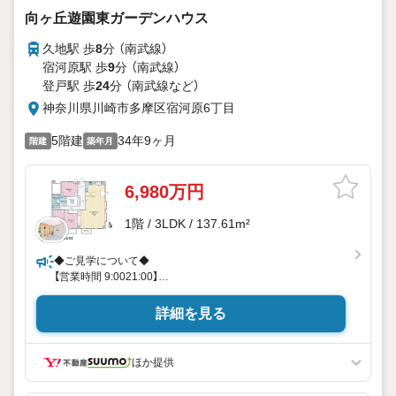
向ヶ丘遊園東ガーデンハウス
久地駅 歩
8
分 （南武線）
宿河原駅 歩
9
分 （南武線）
登戸駅 歩
24
分 （南武線
など
）
神奈川県川崎市多摩区宿河原6丁目
5階建
34年9ヶ月
階建
築年月
6,980万円
1階 / 3LDK / 137.61m²
◆ご見学について◆
【営業時間 9:0021:00】
日時のご希望をお伝えくださいませ。（もちろん当日でも対応
可能です）
詳細を見る
人気物件は特にお問い合わせが集中するため、お早めのご連
絡をおすすめいたします。
「室内・現地を見学する」ボタンよりご予約いただくと、スム
ほか提供
ーズにご案内可能です。
事前に鍵の手配や内覧準備が必要な場合がございますのでご