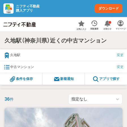
ニフティ不動産
ダウンロード
購入アプリ
お知らせ
閲覧履歴
マイページ
お気に入り
久地駅（神奈川県）近くの中古マンション
久地駅
変更
中古マンション
変更
条件を保存
新着通知
アプリで探す
36
件