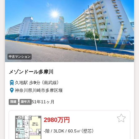
中古マンション
メゾンドール多摩川
久地駅 歩
9
分 （南武線）
神奈川県川崎市多摩区堰
-
51年11ヶ月
階建
築年月
2980万円
-階 / 3LDK / 60.5㎡（壁芯）