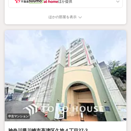
ほか提供
条件もそろっており、ご家族で長く暮らしやすい住まい
【見どころ】
ほかの部屋を表示
・2022年1月築
・最上階！陽当り・通風・眺望良好
・WICなど全居室収納完備
・ペット飼育可（細則有）
【周辺環境】
・長尾小学校 徒歩約6分（約350m）
【ご見学について】
ご希望日時を第2希望まで送信→日程調整いたします。
ローン/住替えも同時相談可能です（お子様連れOK・オンライ
ン可能）
【営業時間 9:00-19:00】定休日:なし（年末年始を除く）
上記時間はお電話が繋がりやすくなっております。ぜひお気
軽にご連絡下さい！
現地を見学される場合は「室内・現地を見学する（無料）」ボタ
ンより
ご希望の日時をご記入いただけますとスムーズにご案内が可
中古マンション
能です。
神奈川県川崎市高津区久地４丁目27-3