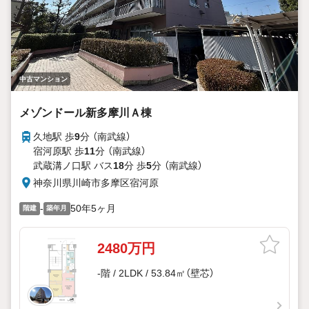
中古マンション
メゾンドール新多摩川Ａ棟
久地駅 歩
9
分 （南武線）
宿河原駅 歩
11
分 （南武線）
武蔵溝ノ口駅 バス
18
分 歩
5
分 （南武線）
神奈川県川崎市多摩区宿河原
-
50年5ヶ月
階建
築年月
2480万円
-階 / 2LDK / 53.84㎡（壁芯）