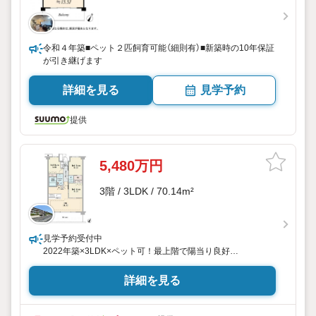
令和４年築■ペット２匹飼育可能（細則有）■新築時の10年保証
が引き継げます
詳細を見る
見学予約
提供
5,480万円
3階 / 3LDK / 70.14m²
見学予約受付中
2022年築×3LDK×ペット可！最上階で陽当り良好
【おすすめポイント】
詳細を見る
2022年1月築マンションでありながら、70.14m2の3LDKとい
うファミリー向けの広さをしっかり確保。第一種低層住居専
用地域の落ち着いた住環境と、ペット飼育可（細則有）という