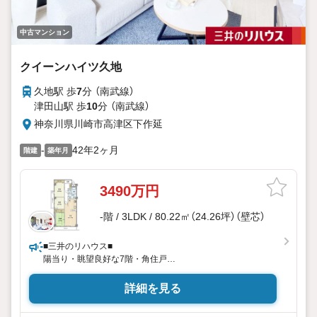
中古マンション
クイーンハイツ久地
久地駅 歩
7
分 （南武線）
津田山駅 歩
10
分 （南武線）
神奈川県川崎市高津区下作延
-
42年2ヶ月
階建
築年月
3490万円
-階 / 3LDK / 80.22㎡（24.26坪）（壁芯）
■三井のリハウス■
陽当り・眺望良好な7階・角住戸
ペット飼育可(細則有)
詳細を見る