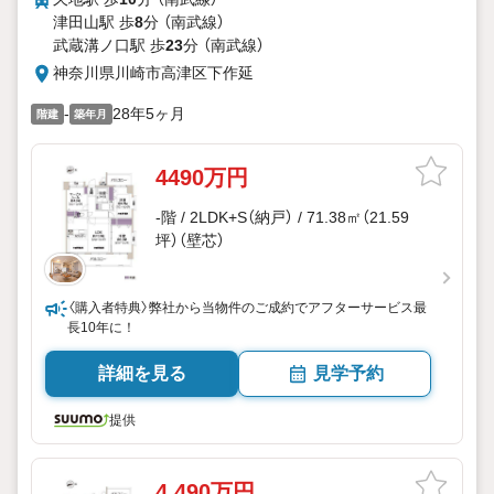
津田山駅 歩
8
分 （南武線）
武蔵溝ノ口駅 歩
23
分 （南武線）
神奈川県川崎市高津区下作延
-
28年5ヶ月
階建
築年月
4490万円
-階 / 2LDK+S（納戸） / 71.38㎡（21.59
坪）（壁芯）
〈購入者特典〉弊社から当物件のご成約でアフターサービス最
長10年に！
詳細を見る
見学予約
提供
4,490万円