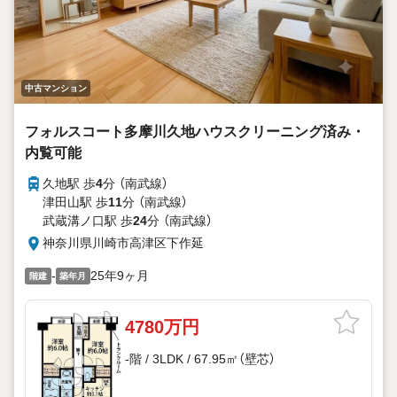
中古マンション
フォルスコート多摩川久地ハウスクリーニング済み・
内覧可能
久地駅 歩
4
分 （南武線）
津田山駅 歩
11
分 （南武線）
武蔵溝ノ口駅 歩
24
分 （南武線）
神奈川県川崎市高津区下作延
-
25年9ヶ月
階建
築年月
4780万円
-階 / 3LDK / 67.95㎡（壁芯）