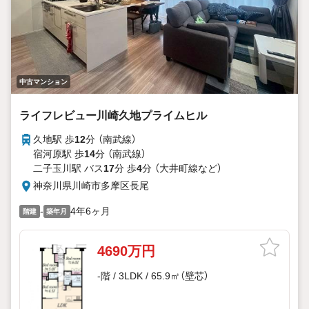
上記時間はお電話が繋がりやすくなっております。
----Yahoo！ 不動産キャンペーン対象店舗----
当店で物件を成約するとPayPayボーナスがもらえる
「Yahoo！不動産物件ご成約キャンペーン」の対象になりま
す。
中古マンション
ライフレビュー川崎久地プライムヒル
久地駅 歩
12
分 （南武線）
宿河原駅 歩
14
分 （南武線）
二子玉川駅 バス
17
分 歩
4
分 （大井町線
など
）
神奈川県川崎市多摩区長尾
-
4年6ヶ月
階建
築年月
4690万円
-階 / 3LDK / 65.9㎡（壁芯）