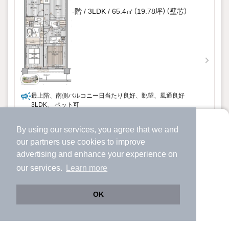
-階 / 3LDK / 65.4㎡（19.78坪）（壁芯）
最上階、南側バルコニー日当たり良好、眺望、風通良好
3LDK、 ペット可
詳細を見る
By using our services, you agree that we and
より使いやすくなった
our
partners
use cookies to improve
アプリで物件探ししませんか？
提供
advertising and enhance your experience on
✔️
サクサク動く地図で物件検索
our services.
Learn more
✔️
新着物件・価格変動をすぐに通知
✔️
会員登録なし
OK
Web版をこのまま使う
購入アプリを開く
路線・駅を変更
詳細条件を変更