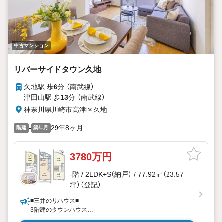
中古マンション
リバーサイドタウン久地
久地駅 歩
6
分 （南武線）
津田山駅 歩
13
分 （南武線）
神奈川県川崎市高津区久地
-
29年8ヶ月
階建
築年月
3780万円
-階 / 2LDK+S（納戸） / 77.92㎡（23.57
坪）（登記）
■三井のリハウス■
3階建のタウンハウス
専用駐車場付(無償／車種による)