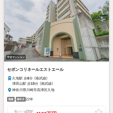
中古マンション
セボンコリネールエストエール
久地駅 歩
8
分 （南武線）
津田山駅 歩
15
分 （南武線）
神奈川県川崎市高津区久地
-
22年
階建
築年月