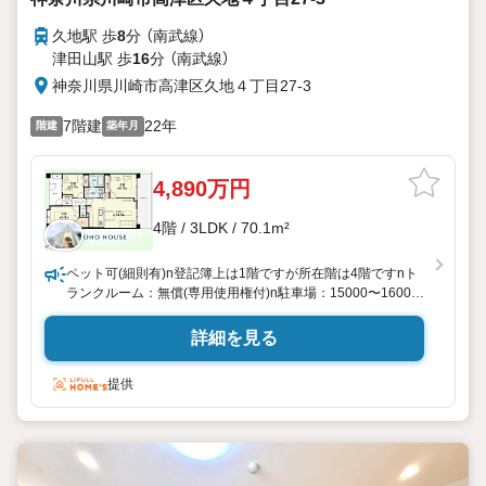
久地駅 歩
8
分 （南武線）
津田山駅 歩
16
分 （南武線）
神奈川県川崎市高津区久地４丁目27-3
7階建
22年
階建
築年月
4,890万円
4階 / 3LDK / 70.1m²
ペット可(細則有)n登記簿上は1階ですが所在階は4階ですnト
ランクルーム：無償(専用使用権付)n駐車場：15000〜16000
円/月n駐輪場：200円/月nバイク置場：料金要確認n※各施設
空き状況要確認n※駐車場『空有』の表示は現在の空きを保証
詳細を見る
するものではありません。詳細は担当者までご確認ください
n※家具付き画像は生成AIによるイメージです。家具・小物は
提供
販売価格に含まれません。nポーチ面積：5.9平米n2026年7月
リノベーション実施・キッチン・ユニットバス・洗面台・ト
イレ・水廻り床・フローリング張替・建具・照明器具設置・
給湯器・玄関収納・クロス張替・アクセントクロス・ハウス
クリーニング