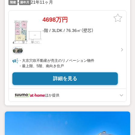
-
21年11ヶ月
階建
築年月
4698万円
-階 / 3LDK / 76.36㎡（壁芯）
・大京穴吹不動産が売主のリノベーション物件
・最上階、5階、南向き住戸
詳細を見る
ほか提供