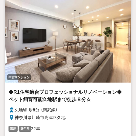
中古マンション
◆R1住宅適合プロフェッショナルリノベーション◆
ペット飼育可能久地駅まで徒歩８分☆
久地駅 歩
8
分 （南武線）
神奈川県川崎市高津区久地
-
22年
階建
築年月