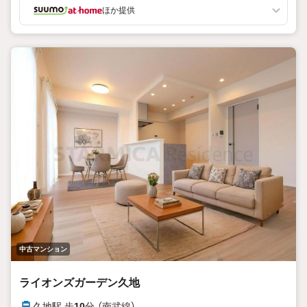
ほか提供
中古マンション
ライオンズガーデン久地
久地駅 歩
10
分 （南武線）