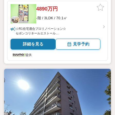
4890万円
-階 / 3LDK / 70.1㎡
☆R1住宅適合プロリノベーション☆
セボンコリネールエストール
詳細を見る
見学予約
提供