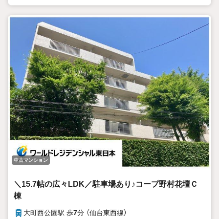
社の強みを大きく2つに分けてご紹介！
1.
＜豊富な不動産知識＞
戸建・マンション・土地...と種別を問わず不動産を取り扱っ
ております。
更に教育施設や商業施設、子育て環境や行政などの地域情報
を総合し、お客様により良い物件選びをして頂けるよう、し
っかりとサポートさせて頂きます。
2.＜経験豊富なスタッフ＞
当社では【購入】【売却】【引っ越し】【リフォーム】など住宅に関
する様々なご質問はもちろん、ご購入時に気になる住宅ロー
ン各種税金についても、誠心誠意ご説明させて頂きます。
各店舗ではキッズスペースも完備！お子様連れのご家族様で
是非お越しください。
営業時間:10:0018:00（定休日火・水曜日※店舗により変動あ
中古マンション
り）
現地のご案内も可能ですので、どうぞお気軽にお問い合わせ
ください！
＼15.7帖の広々LDK／駐車場あり♪コープ野村花壇Ｃ
棟
大町西公園駅 歩
7
分 （仙台東西線）