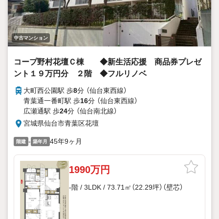
中古マンション
コープ野村花壇Ｃ棟 ◆新生活応援 商品券プレゼ
ント１９万円分 ２階 ◆フルリノベ
大町西公園駅 歩
8
分 （仙台東西線）
青葉通一番町駅 歩
16
分 （仙台東西線）
広瀬通駅 歩
24
分 （仙台南北線）
宮城県仙台市青葉区花壇
-
45年9ヶ月
階建
築年月
1990万円
-階 / 3LDK / 73.71㎡（22.29坪）（壁芯）