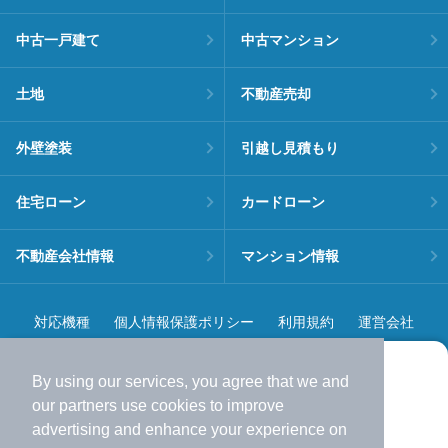
中古一戸建て
中古マンション
土地
不動産売却
外壁塗装
引越し見積もり
住宅ローン
カードローン
不動産会社情報
マンション情報
対応機種
個人情報保護ポリシー
利用規約
運営会社
ヘルプ・お問い合わせ
採用情報
By using our services, you agree that we and
より使いやすくなった
our
partners
use cookies to improve
アプリで物件探ししませんか？
advertising and enhance your experience on
✔️
サクサク動く地図で物件検索