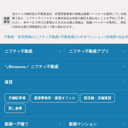
当サイトの物件及び不動産会社、外壁塗装業者の情報は検索パートナーが提供している情
報であり、ニフティライフスタイル株式会社は内容の責任を負わないことを予めご了承く
免責
事項
ださい。本サービス内でお客様が入力される個人情報は、検索パートナーが取得し、同社
の定める個人情報規約に従って取り扱われます。
不動産・住宅情報のニフティ不動産
不動産購入
中古マンション
宮城県
仙台
ニフティ不動産
ニフティ不動産アプリ
＼Because／ ニフティ不動産
賃貸
月極駐車場
賃貸事務所・賃貸オフィス
貸店舗・店舗賃貸
貸し倉庫
新築一戸建て
新築マンション