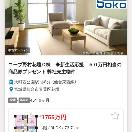
中古マンション
コープ野村花壇Ｃ棟 ◆新生活応援 ５０万円相当の
商品券プレゼント 弊社売主物件
大町西公園駅 歩
8
分 （仙台東西線）
宮城県仙台市青葉区花壇
-
45年9ヶ月
階建
築年月
1755万円
-階 / 3LDK / 73.71㎡