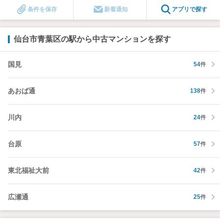
条件を保存
新着通知
アプリで探す
仙台市青葉区の駅から中古マンションを探す
国見
54
件
あおば通
138
件
川内
24
件
台原
57
件
東北福祉大前
42
件
広瀬通
25
件