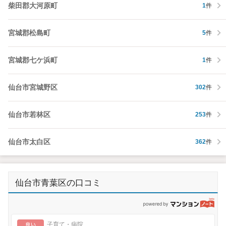
柴田郡大河原町
1
件
宮城郡松島町
5
件
宮城郡七ケ浜町
1
件
仙台市宮城野区
302
件
仙台市若林区
253
件
仙台市太白区
362
件
仙台市青葉区の口コミ
p
良い
子育て・病院