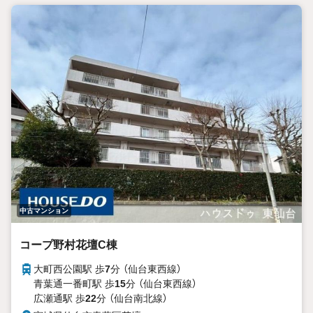
中古マンション
コープ野村花壇C棟
大町西公園駅 歩
7
分 （仙台東西線）
青葉通一番町駅 歩
15
分 （仙台東西線）
広瀬通駅 歩
22
分 （仙台南北線）