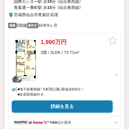
国際センター駅 歩
15
分 （仙台東西線）
青葉通一番町駅 歩
15
分 （仙台東西線）
宮城県仙台市青葉区花壇
5階建
45年9ヶ月
階建
築年月
1,990万円
2階 / 3LDK / 73.71m²
■地下鉄東西線「大町西公園」駅徒歩約8分！
■全居室収納付き
■アフターサービス保証付き！
詳細を見る
■見学・来場予約で3000円分の選べるデジタルギフトプレゼ
ント実施中■デジコ詳細はHP参照
永大ハウス工業の強み
ほか提供
仙台市を中心に宮城県内の多数店舗で展開中！こちらでは当