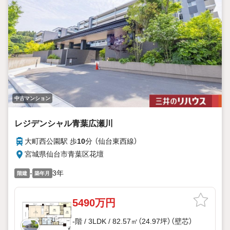
中古マンション
レジデンシャル青葉広瀬川
大町西公園駅 歩
10
分 （仙台東西線）
宮城県仙台市青葉区花壇
-
3年
階建
築年月
5490万円
-階 / 3LDK / 82.57㎡（24.97坪）（壁芯）