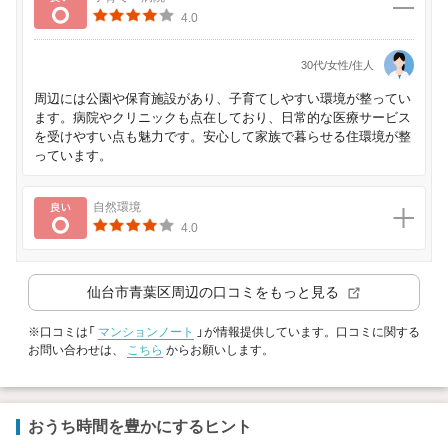
4.0
30代/女性/住人
周辺には公園や保育施設があり、子育てしやすい環境が整ってい
ます。病院やクリニックも点在しており、日常的な医療サービス
を受けやすい点も魅力です。安心して家族で暮らせる住環境が整
っています。
良い
自然環境
4.0
仙台市青葉区
周辺の口コミをもっと見る
※口コミは「
マンションノート
」が情報提供しています。口コミに関する
お問い合わせは、
こちら
からお願いします。
おうち時間を豊かにするヒント