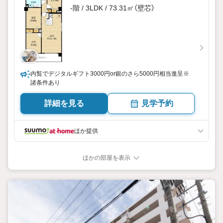
-階 / 3LDK / 73.31㎡（壁芯）
内覧でデジタルギフト3000円or銀のさら5000円相当進呈※
諸条件あり
詳細を見る
見学予約
ほか提供
ほかの部屋を表示