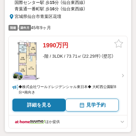
国際センター駅 歩
15
分 （仙台東西線）
青葉通一番町駅 歩
16
分 （仙台東西線）
宮城県仙台市青葉区花壇
-
45年9ヶ月
階建
築年月
1990万円
-階 / 3LDK / 73.71㎡（22.29坪）（壁芯）
◆株式会社ワールドレジデンシャル東日本◆ 大町西公園駅8
分×南向き
詳細を見る
見学予約
ほか提供