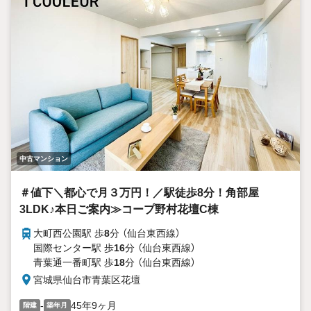
中古マンション
＃値下＼都心で月３万円！／駅徒歩8分！角部屋
3LDK♪本日ご案内≫コープ野村花壇C棟
大町西公園駅 歩
8
分 （仙台東西線）
国際センター駅 歩
16
分 （仙台東西線）
青葉通一番町駅 歩
18
分 （仙台東西線）
宮城県仙台市青葉区花壇
-
45年9ヶ月
階建
築年月