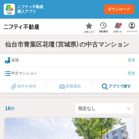
ニフティ不動産
ダウンロード
購入アプリ
お知らせ
閲覧履歴
マイページ
お気に入り
仙台市青葉区花壇（宮城県）の中古マンション
花壇
変更
中古マンション
変更
条件を保存
新着通知
アプリで探す
18
件