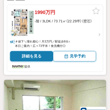
1990万円
-階 / 3LDK / 73.71㎡（22.29坪）（壁芯）
＃値下＼憧れ都心！月3万円／駅徒歩8分♪
本日ご案内！広々73平米！食洗機付◎
詳細を見る
見学予約
提供