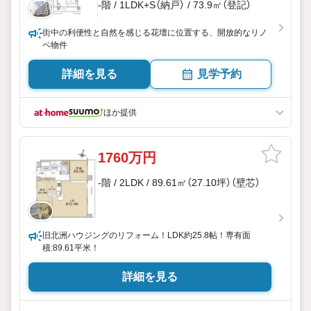
-階 / 1LDK+S（納戸） / 73.9㎡（登記）
街中の利便性と自然を感じる花壇に位置する、開放的なリノ
ベ物件
詳細を見る
見学予約
ほか提供
1760万円
-階 / 2LDK / 89.61㎡（27.10坪）（壁芯）
旧北洲ハウジングのリフォーム！LDK約25.8帖！専有面
積:89.61平米！
詳細を見る