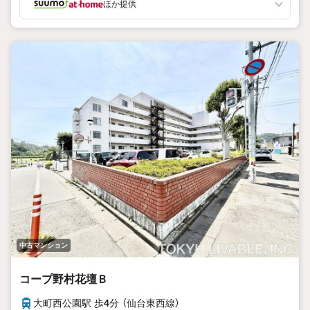
ほか提供
中古マンション
コープ野村花壇Ｂ
大町西公園駅 歩
4
分 （仙台東西線）