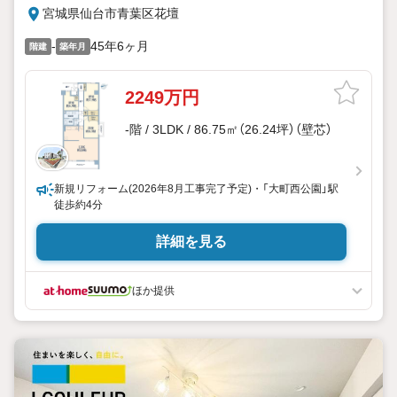
宮城県仙台市青葉区花壇
-
45年6ヶ月
階建
築年月
2249万円
-階 / 3LDK / 86.75㎡（26.24坪）（壁芯）
新規リフォーム(2026年8月工事完了予定)・「大町西公園」駅
徒歩約4分
詳細を見る
ほか提供