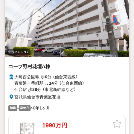
中古マンション
コープ野村花壇A棟
大町西公園駅 歩
6
分 （仙台東西線）
青葉通一番町駅 歩
14
分 （仙台東西線）
仙台駅 歩
28
分 （東北新幹線
など
）
宮城県仙台市青葉区花壇
-
46年1ヶ月
階建
築年月
1990万円