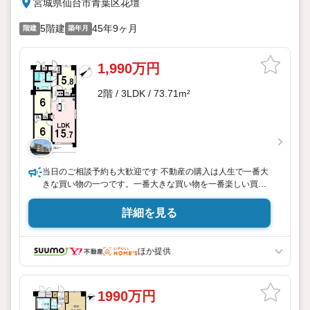
宮城県仙台市青葉区花壇
5階建
45年9ヶ月
階建
築年月
1,990万円
2階 / 3LDK / 73.71m²
当日のご相談予約も大歓迎です 不動産の購入は人生で一番大
きな買い物の一つです。一番大きな買い物を一番楽しい買い
物にできるよう、一生懸命ご提案させて頂きます！
詳細を見る
ほか提供
1990万円