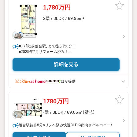
1,780万円
2階 / 3LDK / 69.95m²
■JR「陸前落合駅」まで徒歩約8分！
■2025年7月リフォーム済み！
永大ハウス工業の強み
詳細を見る
仙台市を中心に宮城県内の多数店舗で展開中！
こちらでは当社の強みを大きく2つに分けてご紹介！
1.
ほか提供
＜豊富な不動産知識＞
戸建・マンション・土地…と種別を問わず不動産を取り扱っ
ております。
1780万円
さらに教育施設や商業施設、子育て環境や行政などの地域情
報を総合し、
-階 / 3LDK / 69.05㎡（壁芯）
お客様により良い物件選びをしていただけるよう、しっかり
とサポートさせていただきます。
2.
落合駅徒歩8分×リノベ済み快適3LDK/南向きバルコニー♪
＜経験豊富なスタッフ＞
当社では【購入】【売却】【引っ越し】【リフォーム】など住宅に関