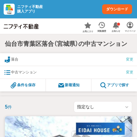
ニフティ不動産
ダウンロード
購入アプリ
お知らせ
閲覧履歴
マイページ
お気に入り
仙台市青葉区落合（宮城県）の中古マンション
落合
変更
中古マンション
変更
条件を保存
新着通知
アプリで探す
5
件