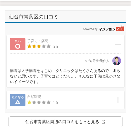
仙台市青葉区の口コミ
p
良い
子育て・病院
3.0
50代/男性/元住人
病院は大学病院をはじめ、クリニックはたくさんあるので、困ら
ないと思います。子育てはどうだろ…。そんなに子供は見かけな
いイメージです。
気になる
自然環境
1.0
仙台市青葉区
周辺の口コミをもっと見る