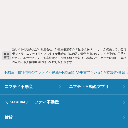
当サイトの物件及び不動産会社、外壁塗装業者の情報は検索パートナーが提供している情
報であり、ニフティライフスタイル株式会社は内容の責任を負わないことを予めご了承く
免責
事項
ださい。本サービス内でお客様が入力される個人情報は、検索パートナーが取得し、同社
の定める個人情報規約に従って取り扱われます。
不動産・住宅情報のニフティ不動産
不動産購入
中古マンション
宮城県
仙台
ニフティ不動産
ニフティ不動産アプリ
＼Because／ ニフティ不動産
賃貸