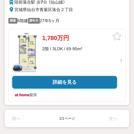
陸前落合駅 歩
7
分 （仙山線）
宮城県仙台市青葉区落合２丁目
6階建
27年5ヶ月
階建
築年月
1,780万円
2階 / 3LDK / 69.95m²
詳細を見る
提供
前へ
次へ
1/1ページ