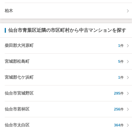
柏木
仙台市青葉区近隣の市区町村から中古マンションを探す
柴田郡大河原町
1
件
宮城郡松島町
5
件
宮城郡七ケ浜町
1
件
仙台市宮城野区
295
件
仙台市若林区
256
件
仙台市太白区
364
件