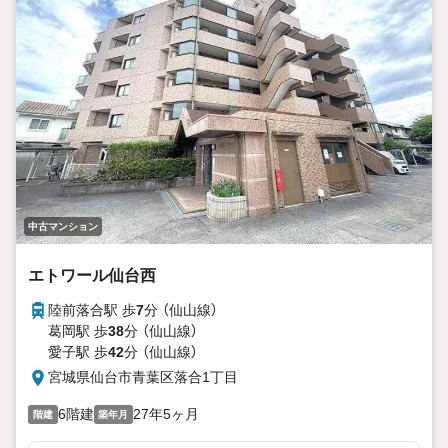
中古マンション
エトワール仙台西
陸前落合駅 歩
7
分 （仙山線）
葛岡駅 歩
38
分 （仙山線）
愛子駅 歩
42
分 （仙山線）
宮城県仙台市青葉区落合1丁目
6階建
27年5ヶ月
階建
築年月