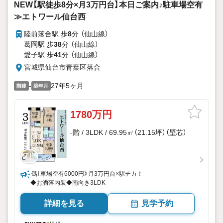
NEW【駅徒歩8分×月3万円台】本日ご案内♪駐車場空有
≫エトワール仙台西
陸前落合駅 歩
8
分 （仙山線）
葛岡駅 歩
38
分 （仙山線）
愛子駅 歩
41
分 （仙山線）
宮城県仙台市青葉区落合
-
27年5ヶ月
階建
築年月
1780万円
-階 / 3LDK / 69.95㎡（21.15坪）（壁芯）
《駐車場空有6000円》月3万円台×駅チカ！
◆お洒落内装◆南向き3LDK
詳細を見る
見学予約