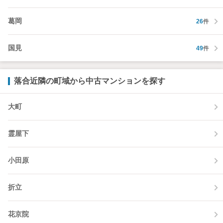
葛岡
26
件
国見
49
件
落合近隣の町域から中古マンションを探す
大町
霊屋下
小田原
折立
花京院