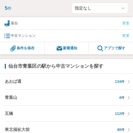
5
件
落合
変更
中古マンション
変更
条件を保存
新着通知
アプリで探す
仙台市青葉区の駅から中古マンションを探す
あおば通
134
件
青葉山
4
件
五橋
112
件
東北福祉大前
40
件