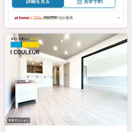
詳細を見る
見学予約
する様々なご相談はもちろん、
ご購入時に気になる住宅ローンや各種税金についても、誠心
誠意ご説明させていただきます。
ほか提供
各店舗ではキッズスペースも完備！お子様連れのご家族皆様
で、ぜひお越しください。
営業時間:10:0018:00（定休日:火・水曜日 ※店舗により変動
あり）
現地のご案内も可能ですので、どうぞお気軽にお問い合わせ
ください！
中古マンション