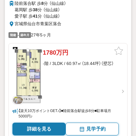
陸前落合駅 歩
8
分 （仙山線）
葛岡駅 歩
38
分 （仙山線）
愛子駅 歩
41
分 （仙山線）
宮城県仙台市青葉区落合
-
27年5ヶ月
階建
築年月
1780万円
-階 / 3LDK / 60.97㎡（18.44坪）（壁芯）
【楽天10万ポイントGET♪】■陸前落合駅徒歩8分■駐車場月
5000円♪
詳細を見る
見学予約